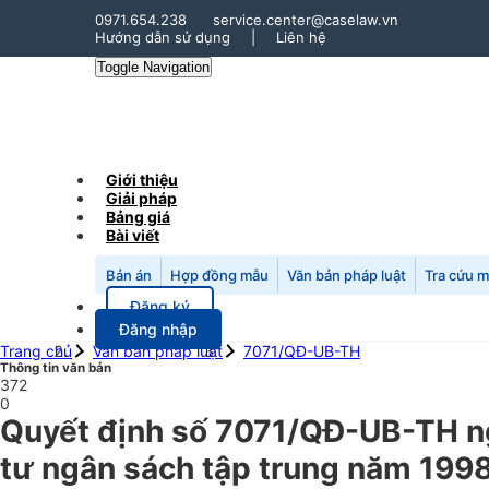
0971.654.238
service.center@caselaw.vn
Hướng dẫn sử dụng
|
Liên hệ
Toggle Navigation
Giới thiệu
Giải pháp
Bảng giá
Bài viết
Bản án
Hợp đồng mẫu
Văn bản pháp luật
Tra cứu 
Đăng ký
Đăng nhập
Trang chủ
Văn bản pháp luật
7071/QĐ-UB-TH
Thông tin văn bản
372
0
Quyết định số 7071/QĐ-UB-TH ngà
tư ngân sách tập trung năm 199