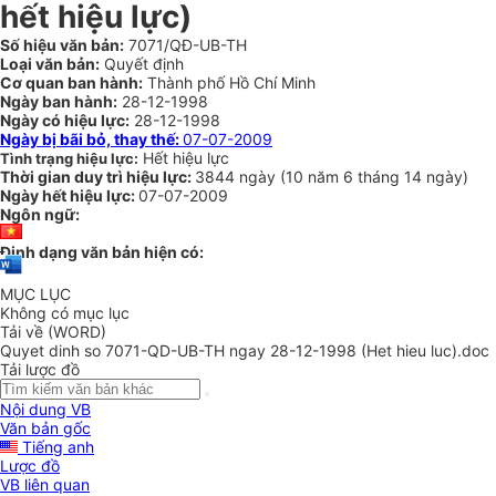
hết hiệu lực)
Số hiệu văn bản:
7071/QĐ-UB-TH
Loại văn bản:
Quyết định
Cơ quan ban hành:
Thành phố Hồ Chí Minh
Ngày ban hành:
28-12-1998
Ngày có hiệu lực:
28-12-1998
Ngày bị bãi bỏ, thay thế:
07-07-2009
Hết hiệu lực
Tình trạng hiệu lực:
Thời gian duy trì hiệu lực:
3844 ngày
(
10 năm
6 tháng
14 ngày
)
Ngày hết hiệu lực:
07-07-2009
Ngôn ngữ:
Định dạng văn bản hiện có:
MỤC LỤC
Không có mục lục
Tải về (WORD)
Quyet dinh so 7071-QD-UB-TH ngay 28-12-1998 (Het hieu luc).doc
Tải lược đồ
Nội dung VB
Văn bản gốc
Tiếng anh
Lược đồ
VB liên quan