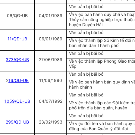
Văn bản bị bãi bỏ
Về việc ban hành quy chế và ho
06/QĐ-UB
04/01/1989
Thủy sản nông nghiệp trực thuộ
huyện Duyên Hải
Văn bản bị bãi bỏ
11/QĐ-UB
06/01/1989
Về việc thành lập Sở Kinh tế đối 
ban nhân dân Thành phố
Văn bản bị bãi bỏ
373/QĐ-UB
27/06/1989
Về việc thành lập Phòng Giao thô
Vấp
Văn bản bị bãi bỏ
2
16/QĐ-UB
11/06/1990
Về việc ban hành bản quy định về 
hành chánh
Văn bản bị bãi bỏ
1059/QĐ-UB
04/07/1992
Về việc thành lập các Đội kiểm tr
phố trên địa bàn quận, huyện
Văn bản bị bãi bỏ
299/QĐ-UB
23/02/1993
Về việc đổi tên và ban hành quy 
động của Ban Quản lý đất đai