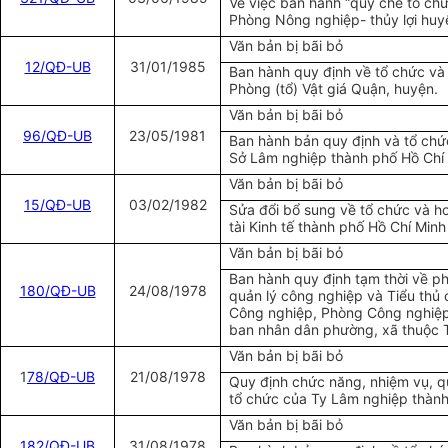
Về việc ban hành “quy chế tổ ch
Phòng Nông nghiệp- thủy lợi huy
Văn bản bị bãi bỏ
12/QĐ-UB
31/01/1985
Ban hành quy định về tổ chức và
Phòng (tổ) Vật giá Quận, huyện.
Văn bản bị bãi bỏ
96/QĐ-UB
23/05/1981
Ban hành bản quy định và tổ chứ
Sở Lâm nghiệp thành phố Hồ Chí
Văn bản bị bãi bỏ
15/QĐ-UB
03/02/1982
Sửa đổi bổ sung về tổ chức và h
tài Kinh tế thành phố Hồ Chí Minh
Văn bản bị bãi bỏ
Ban hành quy định tạm thời về p
180/QĐ-UB
24/08/1978
quản lý công nghiệp và Tiểu thủ
Công nghiệp, Phòng Công nghiệp
ban nhân dân phường, xã thuộc 
Văn bản bị bãi bỏ
1
78/QĐ-UB
21/08/1978
Quy định chức năng, nhiệm vụ, q
tổ chức của Ty Lâm nghiệp thàn
Văn bản bị bãi bỏ
182/QĐ-UB
31/08/1978