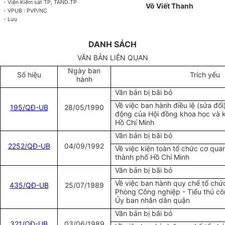
- Viện Kiểm sát TP, TAND.TP
Võ Viết Thanh
- VPUB : PVP/NC
- Lưu
DANH SÁCH
VĂN BẢN LIÊN QUAN
Ngày ban
Số hiệu
Trích yếu
hành
Văn bản bị bãi bỏ
Về việc ban hành điều lệ (sửa đổi
195/QĐ-UB
28/05/1990
động của Hội đồng khoa học và k
Hồ Chí Minh
Văn bản bị bãi bỏ
22
52/QĐ-UB
04/09/1992
Về việc kiện toàn tổ chức cơ quan
thành phố Hồ Chí Minh
Văn bản bị bãi bỏ
Về việc ban hành quy chế tổ chứ
435/QĐ-UB
25/07/1989
Phòng Công nghiệp - Tiểu thủ cô
Ủy ban nhân dân quận
Văn bản bị bãi bỏ
321/QĐ-UB
03/06/1989