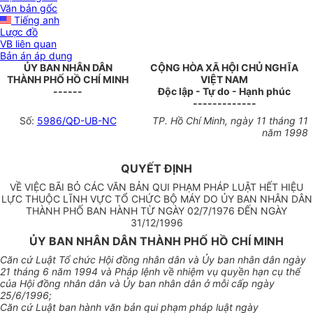
Văn bản gốc
Tiếng anh
Lược đồ
VB liên quan
Bản án áp dụng
ỦY BAN NHÂN DÂN
CỘNG HÒA XÃ HỘI CHỦ NGHĨA
THÀNH PHỐ HỒ CHÍ MINH
VIỆT NAM
------
Độc lập - Tự do - Hạnh phúc
-------------
Số:
5986/QĐ-UB-NC
TP. Hồ Chí Minh, ngày 11
tháng 11
năm 1998
QUYẾT ĐỊNH
VỀ VIỆC BÃI BỎ CÁC VĂN BẢN QUI PHẠM PHÁP LUẬT HẾT HIỆU
LỰC THUỘC LĨNH VỰC TỔ CHỨC BỘ MÁY DO ỦY BAN NHÂN DÂN
THÀNH PHỐ BAN HÀNH TỪ NGÀY 02/7/1976 ĐẾN NGÀY
31/12/1996
ỦY BAN NHÂN DÂN THÀNH PHỐ HỒ CHÍ MINH
Căn cứ Luật Tổ chức Hội đồng nhân dân và Ủy ban nhân dân ngày
21 tháng 6 năm 1994 và Pháp lệnh về nhiệm vụ quyền hạn cụ thể
của Hội đồng nhân dân và Ủy ban nhân dân ở mỗi cấp ngày
25/6/1996;
Căn cứ Luật ban hành văn bản qui phạm pháp luật ngày