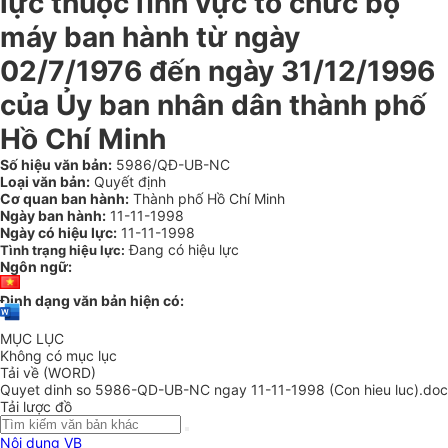
lực thuộc lĩnh vực tổ chức bộ
máy ban hành từ ngày
02/7/1976 đến ngày 31/12/1996
của Ủy ban nhân dân thành phố
Hồ Chí Minh
Số hiệu văn bản:
5986/QĐ-UB-NC
Loại văn bản:
Quyết định
Cơ quan ban hành:
Thành phố Hồ Chí Minh
Ngày ban hành:
11-11-1998
Ngày có hiệu lực:
11-11-1998
Đang có hiệu lực
Tình trạng hiệu lực:
Ngôn ngữ:
Định dạng văn bản hiện có:
MỤC LỤC
Không có mục lục
Tải về (WORD)
Quyet dinh so 5986-QD-UB-NC ngay 11-11-1998 (Con hieu luc).doc
Tải lược đồ
Nội dung VB