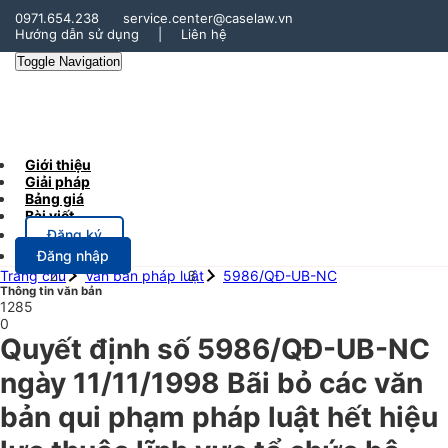
0971.654.238
service.center@caselaw.vn
Hướng dẫn sử dụng
|
Liên hệ
Toggle Navigation
Giới thiệu
Giải pháp
Bảng giá
Bài viết
Đăng ký
Đăng nhập
Trang chủ
Văn bản pháp luật
5986/QĐ-UB-NC
Thông tin văn bản
1285
0
Quyết định số 5986/QĐ-UB-NC
ngày 11/11/1998 Bãi bỏ các văn
bản qui phạm pháp luật hết hiệu