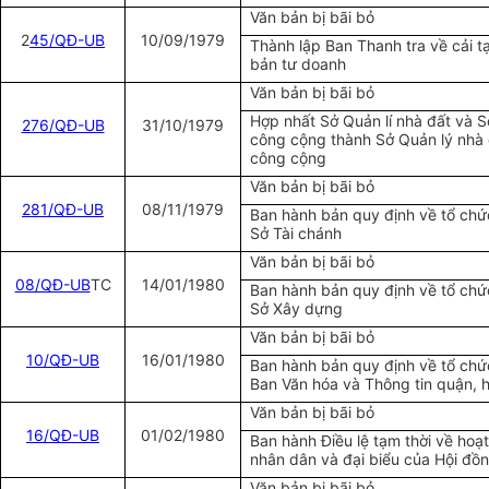
Văn bản bị bãi bỏ
2
45/QĐ-UB
10/09/1979
Thành lập Ban Thanh tra về cải t
bản tư doanh
Văn bản bị bãi bỏ
Hợp nhất Sở Quản lí nhà đất và Sở
276/QĐ-UB
31/10/1979
công cộng thành Sở Quản lý nhà 
công cộng
Văn bản bị bãi bỏ
281/QĐ-UB
08/11/1979
Ban hành bản quy định về tổ chứ
Sở Tài chánh
Văn bản bị bãi bỏ
08/QĐ-UB
TC
14/01/1980
Ban hành bản quy định về tổ chứ
Sở Xây dựng
Văn bản bị bãi bỏ
10/QĐ-UB
16/01/1980
Ban hành bản quy định về tổ chứ
Ban Văn hóa và Thông tin quận, 
Văn bản bị bãi bỏ
16/QĐ-UB
01/02/1980
Ban hành Điều lệ tạm thời về hoạ
nhân dân và đại biểu của Hội đồ
Văn bản bị bãi bỏ