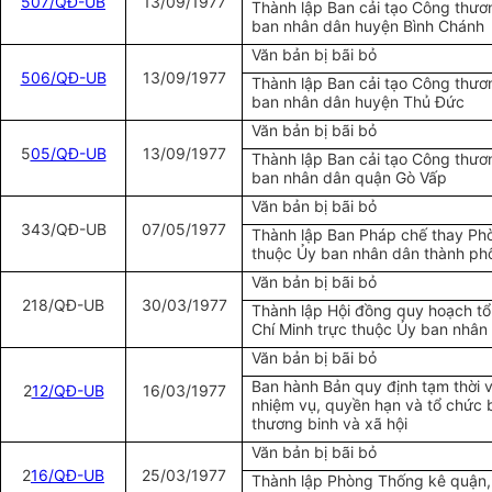
507/QĐ-UB
13/09/1977
Thành lập Ban cải tạo Công thươ
ban nhân dân huyện Bình Chánh
Văn bản bị bãi bỏ
506/QĐ-UB
13/09/1977
Thành lập Ban cải tạo Công thươ
ban nhân dân huyện Thủ Đức
Văn bản bị bãi bỏ
5
05/QĐ-UB
13/09/1977
Thành lập Ban cải tạo Công thươ
ban nhân dân quận Gò Vấp
Văn bản bị bãi bỏ
343/QĐ-UB
07/05/1977
Thành lập Ban Pháp chế thay Ph
thuộc Ủy ban nhân dân thành ph
Văn bản bị bãi bỏ
218/QĐ-UB
30/03/1977
Thành lập Hội đồng quy hoạch t
Chí Minh trực thuộc Ủy ban nhân
Văn bản bị bãi bỏ
Ban hành Bản quy định tạm thời về
2
12/QĐ-UB
16/03/1977
nhiệm vụ, quyền hạn và tổ chức
thương binh và xã hội
Văn bản bị bãi bỏ
2
16/QĐ-UB
25/03/1977
Thành lập Phòng Thống kê quận, 