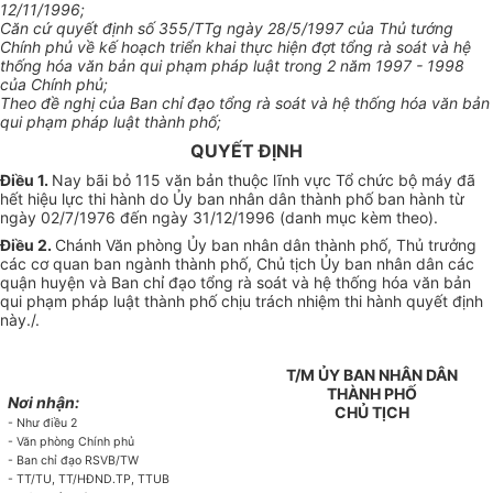
12/11/1996;
Căn cứ quyết định số 355/TTg ngày 28/5/1997 của Thủ tướng
Chính phủ về kế hoạch triển khai thực hiện đợt tổng rà soát và hệ
thống hóa văn bản qui phạm pháp luật trong 2 năm 1997 - 1998
của Chính phủ;
Theo đề nghị của Ban chỉ đạo tổng rà soát và hệ thống hóa văn bản
qui phạm pháp luật thành phố;
QUYẾT ĐỊNH
Điều 1.
Nay bãi bỏ 115 văn bản thuộc lĩnh vực Tổ chức bộ máy đã
hết hiệu lực thi hành do Ủy ban nhân dân thành phố ban hành từ
ngày 02/7/1976 đến ngày 31/12/1996 (danh mục kèm theo).
Điều 2.
Chánh Văn phòng Ủy ban nhân dân thành phố, Thủ trưởng
các cơ quan ban ngành thành phố, Chủ tịch Ủy ban nhân dân các
quận huyện và Ban chỉ đạo tổng rà soát và hệ thống hóa văn bản
qui phạm pháp luật thành phố chịu trách nhiệm thi hành quyết định
này./.
T/M ỦY BAN NHÂN DÂN
THÀNH PHỐ
Nơi nhận:
CHỦ TỊCH
- Như điều 2
- Văn phòng Chính phủ
- Ban chỉ đạo RSVB/TW
- TT/TU, TT/HĐND.TP, TTUB