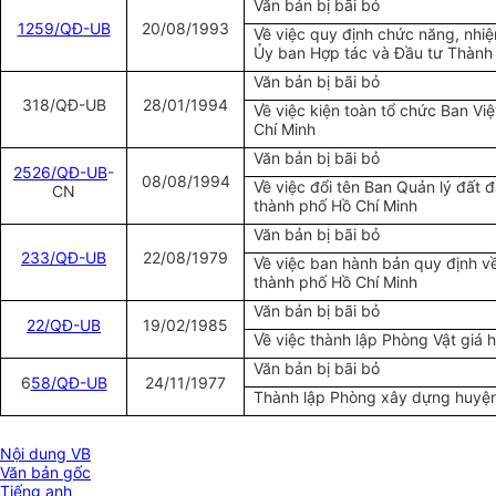
Văn bản bị bãi bỏ
1259/QĐ-UB
20/08/1993
Về việc quy định chức năng, nhi
Ủy ban Hợp tác và Đầu tư Thành
Văn bản bị bãi bỏ
318/QĐ-UB
28/01/1994
Về việc kiện toàn tổ chức Ban Vi
Chí Minh
Văn bản bị bãi bỏ
25
26/QĐ-UB
-
08/08/1994
Về việc đổi tên Ban Quản lý đất đ
CN
thành phố Hồ Chí Minh
Văn bản bị bãi bỏ
2
33/QĐ-UB
22/08/1979
Về việc ban hành bản quy định v
thành phố Hồ Chí Minh
Văn bản bị bãi bỏ
22/QĐ-UB
19/02/1985
Về việc thành lập Phòng Vật giá
Văn bản bị bãi bỏ
6
58/QĐ-UB
24/11/1977
Thành lập Phòng xây dựng huyệ
Nội dung VB
Văn bản gốc
Tiếng anh