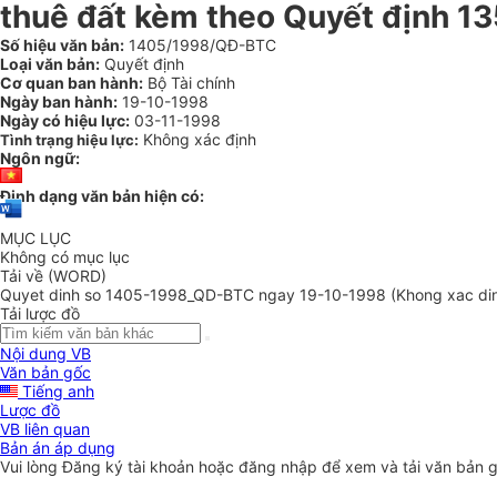
thuê đất kèm theo Quyết định 13
Số hiệu văn bản:
1405/1998/QĐ-BTC
Loại văn bản:
Quyết định
Cơ quan ban hành:
Bộ Tài chính
Ngày ban hành:
19-10-1998
Ngày có hiệu lực:
03-11-1998
Không xác định
Tình trạng hiệu lực:
Ngôn ngữ:
Định dạng văn bản hiện có:
MỤC LỤC
Không có mục lục
Tải về (WORD)
Quyet dinh so 1405-1998_QD-BTC ngay 19-10-1998 (Khong xac di
Tải lược đồ
Nội dung VB
Văn bản gốc
Tiếng anh
Lược đồ
VB liên quan
Bản án áp dụng
Vui lòng
Đăng ký
tài khoản hoặc
đăng nhập
để xem và tải văn bản 