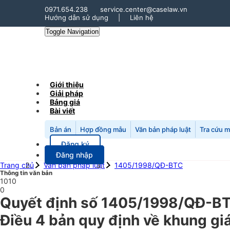
0971.654.238
service.center@caselaw.vn
Hướng dẫn sử dụng
|
Liên hệ
Toggle Navigation
Giới thiệu
Giải pháp
Bảng giá
Bài viết
Bản án
Hợp đồng mẫu
Văn bản pháp luật
Tra cứu 
Đăng ký
Đăng nhập
Trang chủ
Văn bản pháp luật
1405/1998/QĐ-BTC
Thông tin văn bản
1010
0
Quyết định số 1405/1998/QĐ-BTC
Điều 4 bản quy định về khung gi