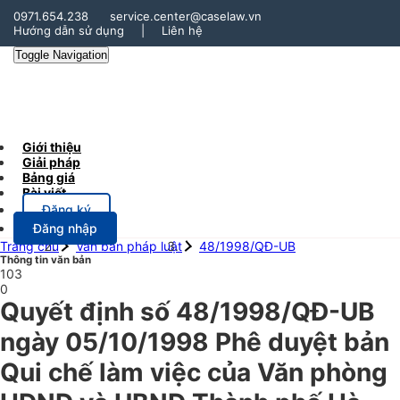
0971.654.238
service.center@caselaw.vn
Hướng dẫn sử dụng
|
Liên hệ
Toggle Navigation
Giới thiệu
Giải pháp
Bảng giá
Bài viết
Đăng ký
Đăng nhập
Trang chủ
Văn bản pháp luật
48/1998/QĐ-UB
Thông tin văn bản
103
0
Quyết định số 48/1998/QĐ-UB
ngày 05/10/1998 Phê duyệt bản
Qui chế làm việc của Văn phòng