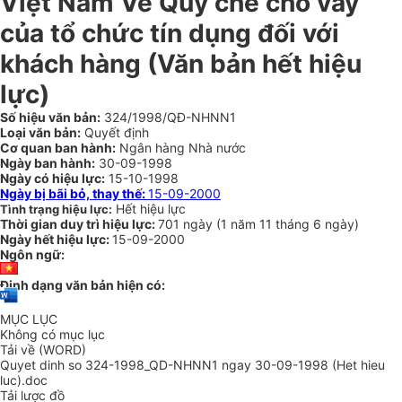
Việt Nam Về Quy chế cho vay
của tổ chức tín dụng đối với
khách hàng (Văn bản hết hiệu
lực)
Số hiệu văn bản:
324/1998/QĐ-NHNN1
Loại văn bản:
Quyết định
Cơ quan ban hành:
Ngân hàng Nhà nước
Ngày ban hành:
30-09-1998
Ngày có hiệu lực:
15-10-1998
Ngày bị bãi bỏ, thay thế:
15-09-2000
Hết hiệu lực
Tình trạng hiệu lực:
Thời gian duy trì hiệu lực:
701 ngày
(
1 năm
11 tháng
6 ngày
)
Ngày hết hiệu lực:
15-09-2000
Ngôn ngữ:
Định dạng văn bản hiện có:
MỤC LỤC
Không có mục lục
Tải về (WORD)
Quyet dinh so 324-1998_QD-NHNN1 ngay 30-09-1998 (Het hieu
luc).doc
Tải lược đồ