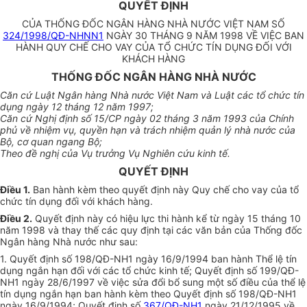
QUYẾT ĐỊNH
CỦA THỐNG ĐỐC NGÂN HÀNG NHÀ NƯỚC VIỆT NAM SỐ
324/1998/QĐ-NHNN1
NGÀY 30 THÁNG 9 NĂM 1998 VỀ VIỆC BAN
HÀNH QUY CHẾ CHO VAY CỦA TỔ CHỨC TÍN DỤNG ĐỐI VỚI
KHÁCH HÀNG
THỐNG ĐỐC NGÂN HÀNG NHÀ NƯỚC
Căn cứ Luật Ngân hàng Nhà nước Việt Nam và Luật các tổ chức tín
dụng ngày 12 tháng 12 năm 1997;
Căn cứ Nghị định số 15/CP ngày 02 tháng 3 năm 1993 của Chính
phủ về nhiệm vụ, quyền hạn và trách nhiệm quản lý nhà nước của
Bộ, cơ quan ngang Bộ;
Theo đề nghị của Vụ trưởng Vụ Nghiên cứu kinh tế.
QUYẾT ĐỊNH
Điều 1.
Ban hành kèm theo quyết định này Quy chế cho vay của tổ
chức tín dụng đối với khách hàng.
Điều 2.
Quyết định này có hiệu lực thi hành kể từ ngày 15 tháng 10
năm 1998 và thay thế các quy định tại các văn bản của Thống đốc
Ngân hàng Nhà nước như sau:
1. Quyết định số 198/QĐ-NH1 ngày 16/9/1994 ban hành Thể lệ tín
dụng ngắn hạn đối với các tổ chức kinh tế; Quyết định số 199/QĐ-
NH1 ngày 28/6/1997 về việc sửa đổi bổ sung một số điều của thể lệ
tín dụng ngắn hạn ban hành kèm theo Quyết định số 198/QĐ-NH1
ngày 16/9/1994; Quyết định số
367/QĐ-NH1
ngày 21/12/1995 về