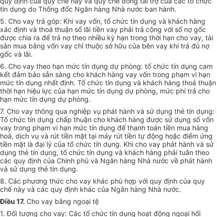
quy định của quy chế này và quy chế đồng tài trợ của các tổ chức
tín dụng do Thống đốc Ngân hàng Nhà nước ban hành.
5. Cho vay trả góp: Khi vay vốn, tổ chức tín dụng và khách hàng
xác định và thoả thuận số lãi tiền vay phải trả cộng với số nợ gốc
được chia ra để trả nợ theo nhiều kỳ hạn trong thời hạn cho vay, tài
sản mua bằng vốn vay chỉ thuộc sở hữu của bên vay khi trả đủ nợ
gốc và lãi.
6. Cho vay theo hạn mức tín dụng dự phòng: tổ chức tín dụng cam
kết đảm bảo sẵn sàng cho khách hàng vay vốn trong phạm vi hạn
mức tín dụng nhất định. Tổ chức tín dụng và khách hàng thoả thuận
thời hạn hiệu lực của hạn mức tín dụng dự phòng, mức phí trả cho
hạn mức tín dụng dự phòng.
7. Cho vay thông qua nghiệp vụ phát hành và sử dụng thẻ tín dụng:
Tổ chức tín dụng chấp thuận cho khách hàng được sử dụng số vốn
vay trong phạm vi hạn mức tín dụng để thanh toán tiền mua hàng
hoá, dịch vụ và rút tiền mặt tại máy rút tiền tự động hoặc điểm ứng
tiền mặt là đại lý của tổ chức tín dụng. Khi cho vay phát hành và sử
dụng thẻ tín dụng, tổ chức tín dụng và khách hàng phải tuân theo
các quy định của Chính phủ và Ngân hàng Nhà nước về phát hành
và sử dụng thẻ tín dụng.
8. Các phương thức cho vay khác phù hợp với quy định của quy
chế này và các quy định khác của Ngân hàng Nhà nước.
Điều 17.
Cho vay bằng ngoại tệ
1. Đối tượng cho vay: Các tổ chức tín dụng hoạt động ngoại hối