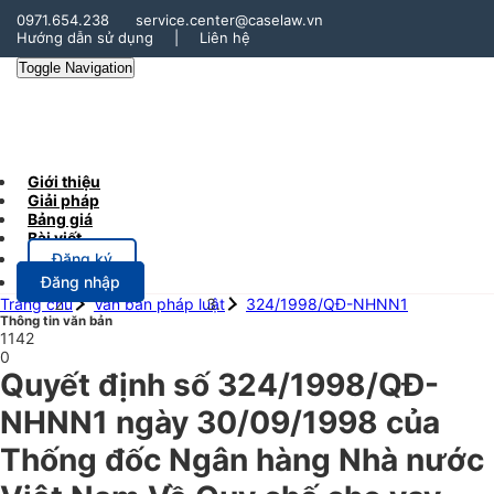
0971.654.238
service.center@caselaw.vn
Hướng dẫn sử dụng
|
Liên hệ
Toggle Navigation
Giới thiệu
Giải pháp
Bảng giá
Bài viết
Đăng ký
Đăng nhập
Trang chủ
Văn bản pháp luật
324/1998/QĐ-NHNN1
Thông tin văn bản
1142
0
Quyết định số 324/1998/QĐ-
NHNN1 ngày 30/09/1998 của
Thống đốc Ngân hàng Nhà nước