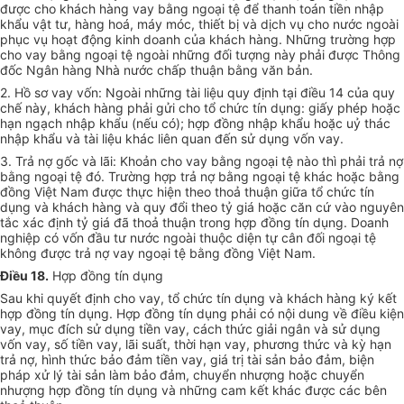
được cho khách hàng vay bằng ngoại tệ để thanh toán tiền nhập
khẩu vật tư, hàng hoá, máy móc, thiết bị và dịch vụ cho nước ngoài
phục vụ hoạt động kinh doanh của khách hàng. Những trường hợp
cho vay bằng ngoại tệ ngoài những đối tượng này phải được Thông
đốc Ngân hàng Nhà nước chấp thuận bằng văn bản.
2. Hồ sơ vay vốn: Ngoài những tài liệu quy định tại điều 14 của quy
chế này, khách hàng phải gửi cho tổ chức tín dụng: giấy phép hoặc
hạn ngạch nhập khẩu (nếu có); hợp đồng nhập khẩu hoặc uỷ thác
nhập khẩu và tài liệu khác liên quan đến sử dụng vốn vay.
3. Trả nợ gốc và lãi: Khoản cho vay bằng ngoại tệ nào thì phải trả nợ
bằng ngoại tệ đó. Trường hợp trả nợ bằng ngoại tệ khác hoặc bằng
đồng Việt Nam được thực hiện theo thoả thuận giữa tổ chức tín
dụng và khách hàng và quy đổi theo tỷ giá hoặc căn cứ vào nguyên
tắc xác định tỷ giá đã thoả thuận trong hợp đồng tín dụng. Doanh
nghiệp có vốn đầu tư nước ngoài thuộc diện tự cân đối ngoại tệ
không được trả nợ vay ngoại tệ bằng đồng Việt Nam.
Điều 18.
Hợp đồng tín dụng
Sau khi quyết định cho vay, tổ chức tín dụng và khách hàng ký kết
hợp đồng tín dụng. Hợp đồng tín dụng phải có nội dung về điều kiện
vay, mục đích sử dụng tiền vay, cách thức giải ngân và sử dụng
vốn vay, số tiền vay, lãi suất, thời hạn vay, phương thức và kỳ hạn
trả nợ, hình thức bảo đảm tiền vay, giá trị tài sản bảo đảm, biện
pháp xử lý tài sản làm bảo đảm, chuyển nhượng hoặc chuyển
nhượng hợp đồng tín dụng và những cam kết khác được các bên