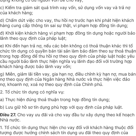
c) Kiểm tra giám sát quá trình vay vốn, sử dụng vốn vay và trả nợ
của khách hàng;
d) Chấm dứt việc cho vay, thu hồi nợ trước hạn khi phát hiện khách
hàng cung cấp thông tin sai sự thật, vi phạm hợp đồng tín dụng;
đ) Khởi kiện khách hàng vi phạm hợp đồng tín dụng hoặc người bảo
lãnh theo quy định của pháp luật;
e) Khi đến hạn trả nợ, nếu các bên không có thoả thuận khác thì tổ
chức tín dụng có quyền bán tài sản làm bảo đảm theo sự thoả thuận
trong hợp đồng để thu hồi nợ theo quy định của pháp luật hoặc yêu
cầu người bảo lãnh thực hiện nghĩa vụ lãnh đạo đối với trường hợp
khách hàng được bảo lãnh vay vốn;
g) Miễn, giảm lãi tiền vay, gia hạn nợ, điều chỉnh kỳ hạn nợ, mua bán
nợ theo quy định của Ngân hàng Nhà nước và thực hiện việc đảo
nợ, khoanh nợ, xoá nợ theo quy định của Chính phủ.
2. Tổ chức tín dụng có nghĩa vụ:
a) Thực hiện đúng thoả thuận trong hợp đồng tín dụng;
b) Lưu giữ hồ sơ tín dụng phù hợp với quy định của pháp luật.
Điều 27.
Cho vay ưu đãi và cho vay đầu tư xây dựng theo kế hoạch
Nhà nước.
1. Tổ chức tín dụng thực hiện cho vay đối với khách hàng thuộc đối
tượng được hưởng chính sách tín dụng ưu đãi theo quy định của