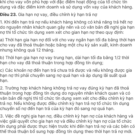
khi cho vay vốn phù hợp với đặc điểm hoạt động của tổ chức tín
dụng và đặc điểm kinh doanh và sử dụng vốn vay của khách hàng.
Điều 23.
Gia hạn nợ vay, điều chỉnh kỳ hạn trả nợ
1. Khi đến hạn trả nợ nếu khách hàng không có khả năng trả hết nợ
do nguyên nhân khách quan gây nên và có văn bản đề nghị gia hạn
nợ thì tổ chức tín dụng xem xét cho gian hạn nợ theo quy định:
a) Thời hạn gia hạn nợ đối với cho vay ngắn hạn tối đa bằng thời hạn
cho vay đã thoả thuận hoặc bằng một chu kỳ sản xuất, kinh doanh
nhưng không quá 12 tháng.
b) Thời hạn gia hạn nợ vay trung hạn, dài hạn tối đa bằng 1/2 thời
hạn cho vay đã thoả thuận trong hợp đồng tín dụng;
c) Các khoản nợ đến hạn trả chưa trả được và nếu không được gia
hạn nợ thì phải chuyển sang nợ quá hạn và áp dụng lãi suất quá
hạn.
2. Trường hợp khách hàng không trả nợ vay đúng kỳ hạn đã thoả
thuận trong hợp đồng tín dụng do nguyên nhân khách quan và có
văn bản đề nghị thì tổ chức tín dụng xem xét cho điều chỉnh kỳ hạn
trả nợ. Nếu không được điều chỉnh kỳ hạn trả nợ tổ chức tín dụng
chuyển số nợ đến hạn trả của kỳ hạn đó sang nợ quá hạn.
3. Việc đề nghị gia hạn nợ, điều chỉnh kỳ hạn nợ của khách hàng và
việc giải quyết cho gia hạn nợ và điều chỉnh kỳ hạn nợ của tổ chức
tín dụng phải được thực hiện trước khi đến hạn trả nợ và các bên có
thể thoả thuận bổ sung hợp đồng tín dụng theo thời hạn trả nợ mới.