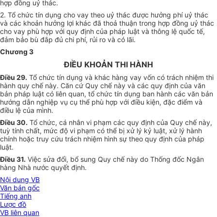
hợp đồng uỷ thác.
2. Tổ chức tín dụng cho vay theo uỷ thác được hưởng phí uỷ thác
và các khoản hưởng lợi khác đã thoả thuận trong hợp đồng uỷ thác
cho vay phù hợp với quy định của pháp luật và thông lệ quốc tế,
đảm bảo bù đắp đủ chi phí, rủi ro và có lãi.
Chương 3
ĐIỀU KHOẢN THI HÀNH
Điều 29.
Tổ chức tín dụng và khác hàng vay vốn có trách nhiệm thi
hành quy chế này. Căn cứ Quy chế này và các quy định của văn
bản pháp luật có liên quan, tổ chức tín dụng ban hành các văn bản
hướng dẫn nghiệp vụ cụ thể phù hợp với điều kiện, đặc điểm và
điều lệ của mình.
Điều 30.
Tổ chức, cá nhân vi phạm các quy định của Quy chế này,
tuỳ tính chất, mức độ vi phạm có thể bị xử lý kỷ luật, xử lý hành
chính hoặc truy cứu trách nhiệm hình sự theo quy định của pháp
luật.
Điều 31.
Việc sửa đổi, bổ sung Quy chế này do Thống đốc Ngân
hàng Nhà nước quyết định.
Nội dung VB
Văn bản gốc
Tiếng anh
Lược đồ
VB liên quan