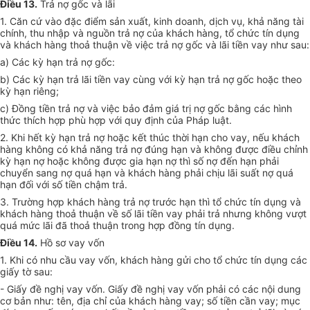
Điều 13.
Trả nợ gốc và lãi
1. Căn cứ vào đặc điểm sản xuất, kinh doanh, dịch vụ, khả năng tài
chính, thu nhập và nguồn trả nợ của khách hàng, tổ chức tín dụng
và khách hàng thoả thuận về việc trả nợ gốc và lãi tiền vay như sau:
a) Các kỳ hạn trả nợ gốc:
b) Các kỳ hạn trả lãi tiền vay cùng với kỳ hạn trả nợ gốc hoặc theo
kỳ hạn riêng;
c) Đồng tiền trả nợ và việc bảo đảm giá trị nợ gốc bằng các hình
thức thích hợp phù hợp với quy định của Pháp luật.
2. Khi hết kỳ hạn trả nợ hoặc kết thúc thời hạn cho vay, nếu khách
hàng không có khả năng trả nợ đúng hạn và không được điều chỉnh
kỳ hạn nợ hoặc không được gia hạn nợ thì số nợ đến hạn phải
chuyển sang nợ quá hạn và khách hàng phải chịu lãi suất nợ quá
hạn đối với số tiền chậm trả.
3. Trường hợp khách hàng trả nợ trước hạn thì tổ chức tín dụng và
khách hàng thoả thuận về số lãi tiền vay phải trả nhưng không vượt
quá mức lãi đã thoả thuận trong hợp đồng tín dụng.
Điều 14.
Hồ sơ vay vốn
1. Khi có nhu cầu vay vốn, khách hàng gửi cho tổ chức tín dụng các
giấy tờ sau:
- Giấy đề nghị vay vốn. Giấy đề nghị vay vốn phải có các nội dung
cơ bản như: tên, địa chỉ của khách hàng vay; số tiền cần vay; mục