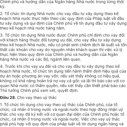
Chính phủ và hướng dẫn của Ngân hàng Nhà nước trong từng thời
kỳ.
2. Tổ chức tín dụng Nhà nước cho vay đầu tư xây dựng theo kế
hoạch Nhà nước thực hiện theo các quy định của Pháp luật về đầu
tư xây dựng và qui định của Chính phủ về tín dụng đầu tư xây dựng
theo kế hoạch nhà nước hàng năm.
3. Tổ chức tín dụng Nhà nước được Chính phủ chỉ định cho vay đối
với khách hàng thuộc đối tượng ưu đãi, cho vay đầu tư xây dựng
theo kế hoạch Nhà nước, nếu có phát sinh chênh lệch lãi suất và tổn
thất các khoản cho vay do nguyên nhân khách quan thì việc xử lý
thực hiện theo quy định của Chính phủ và hướng dẫn của Ngân
hàng Nhà nước và các Bộ, ngành liên quan.
4. Trước khi cho vay ưu đãi và cho vay đầu tư xây dựng theo kế
hoạch Nhà nước, tổ chức tín dụng tiến hành thẩm định hiệu quả của
dự án hoặc phương án vay vốn, nếu xét thấy không có hiệu quả,
không có khả năng hoàn trả nợ vay cả gốc và lãi thì báo cáo với cơ
quan Nhà nước có thẩm quyền, nếu xét thấy cần thiết phải báo cáo
Thủ tướng Chính phủ xem xét, quyết định.
Điều 28.
Cho vay theo uỷ thác
1. Tổ chức tín dụng cho vay theo uỷ thác của Chính phủ, của tổ
chức, cá nhân ở trong nước và ngoài nước theo hợp đồng nhận uỷ
thác cho vay đã ký kết với cơ quan đại diện của Chính phủ hoặc tổ
chức, cá nhân ở trong nước và ngoài nước. Việc cho vay uỷ thác
phải phù hợp với quy định của pháp luật về tín dụng ngân hàng và