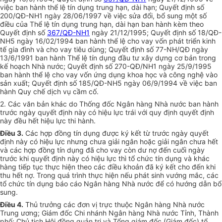
việc ban hành thể lệ tín dụng trung hạn, dài hạn; Quyết định số
200/QĐ-NH1 ngày 28/06/1997 về việc sửa đổi, bổ sung một số
điều của Thể lệ tín dụng trung hạn, dài hạn ban hành kèm theo
Quyết định số
367/QĐ-NH1
ngày 21/12/1995; Quyết định số 18/QĐ-
NH5 ngày 16/02/1994 ban hành thể lệ cho vay vốn phát triển kinh
tế gia đình và cho vay tiêu dùng; Quyết định số 77-NH/QĐ ngày
13/6/1991 ban hành Thể lệ tín dụng đầu tư xây dựng cơ bản trong
kế hoạch Nhà nước; Quyết định số 270-QĐ/NH1 ngày 25/9/1995
ban hành thể lệ cho vay vốn ứng dụng khoa học và công nghệ vào
sản xuất; Quyết định số 185/QĐ-NH5 ngày 06/9/1994 về việc ban
hành Quy chế dịch vụ cầm cố.
2. Các văn bản khác do Thống đốc Ngân hàng Nhà nước ban hành
trước ngày quyết định này có hiệu lực trái với quy định quyết định
này đều hết hiệu lực thi hành.
Điều 3.
Các hợp đồng tín dụng được ký kết từ trước ngày quyết
định này có hiệu lực nhưng chưa giải ngân hoặc giải ngân chưa hết
và các hợp đồng tín dụng đã cho vay còn dư nợ đến cuối ngày
trước khi quyết định này có hiệu lực thì tổ chức tín dụng và khác
hàng tiếp tục thực hiện theo các điều khoản đã ký kết cho đến khi
thu hết nợ. Trong quá trình thực hiện nếu phát sinh vướng mắc, các
tổ chức tín dụng báo cáo Ngân hàng Nhà nước để có hướng dẫn bổ
sung.
Điều 4.
Thủ trưởng các đơn vị trực thuộc Ngân hàng Nhà nước
Trung ương; Giám đốc Chi nhánh Ngân hàng Nhà nước Tỉnh, Thành
phố; Chủ tịch Hội đồng quản trị và Tổng giám đốc (Giám đốc) tổ