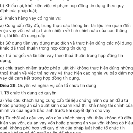
b) Khiếu nại, khởi kiện việc vi phạm hợp đồng tín dụng theo quy
định của pháp luật;
2. Khách hàng vay có nghĩa vụ:
a) Cung cấp đầy đủ, trung thực các thông tin, tài liệu liên quan đến
việc vay vốn và chịu trách nhiệm về tính chính xác của các thông
tin, tài liệu đã cung cấp;
b) Sử dụng tiền vay đúng mục đích và thực hiện đúng các nội dung
khác đã thoả thuận trong hợp đồng tín dụng;
c) Trả nợ gốc và lãi tiền vay theo thoả thuận trong hợp đồng tín
dụng;
d) chịu trách nhiệm trước pháp luật khi không thực hiện đúng những
thoả thuận về việc trả nợ vay và thực hiện các nghĩa vụ bảo đảm nợ
vay đã cam kết trong hợp đồng tín dụng.
Điều 26.
Quyền và nghĩa vụ của tổ chức tín dụng
1. Tổ chức tín dụng có quyền:
a) Yêu cầu khách hàng cung cấp tài liệu chứng minh dự án đầu tư
hoặc phương án sản xuất kinh doanh khả thi, khả năng tài chính của
mình và của người bảo lãnh trước khi quyết định cho vay;
b) Từ chối yêu cầu vay vốn của khách hàng nếu thấy không đủ điều
kiện vay vốn, dự án vay vốn hoặc phương án vay vốn không có hiệu
quả, không phù hợp với quy định của pháp luật hoặc tổ chức tín
dụng không có đủ nguồn vốn để cho vay;