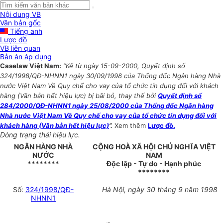
Nội dung VB
Văn bản gốc
Tiếng anh
Lược đồ
VB liên quan
Bản án áp dụng
Caselaw Việt Nam:
“Kể từ ngày 15-09-2000, Quyết định số
324/1998/QĐ-NHNN1 ngày 30/09/1998 của Thống đốc Ngân hàng Nhà
nước Việt Nam Về Quy chế cho vay của tổ chức tín dụng đối với khách
hàng (Văn bản hết hiệu lực) bị bãi bỏ, thay thế bởi
Quyết định số
284/2000/QĐ-NHNN1 ngày 25/08/2000 của Thống đốc Ngân hàng
Nhà nước Việt Nam Về Quy chế cho vay của tổ chức tín dụng đối với
khách hàng (Văn bản hết hiệu lực)
”.
Xem thêm
Lược đồ.
Dòng trạng thái hiệu lực.
NGÂN HÀNG NHÀ
CỘNG HOÀ XÃ HỘI CHỦ NGHĨA VIỆT
NƯỚC
NAM
********
Độc lập - Tự do - Hạnh phúc
********
Số:
324/1998/QĐ-
Hà Nội, ngày 30 tháng 9 năm 1998
NHNN1