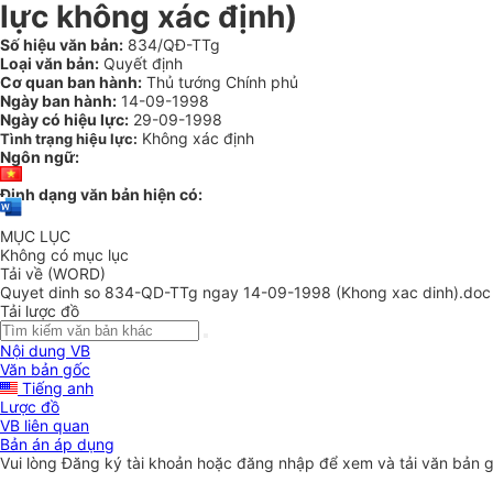
lực không xác định)
Số hiệu văn bản:
834/QĐ-TTg
Loại văn bản:
Quyết định
Cơ quan ban hành:
Thủ tướng Chính phủ
Ngày ban hành:
14-09-1998
Ngày có hiệu lực:
29-09-1998
Không xác định
Tình trạng hiệu lực:
Ngôn ngữ:
Định dạng văn bản hiện có:
MỤC LỤC
Không có mục lục
Tải về (WORD)
Quyet dinh so 834-QD-TTg ngay 14-09-1998 (Khong xac dinh).doc
Tải lược đồ
Nội dung VB
Văn bản gốc
Tiếng anh
Lược đồ
VB liên quan
Bản án áp dụng
Vui lòng
Đăng ký
tài khoản hoặc
đăng nhập
để xem và tải văn bản 