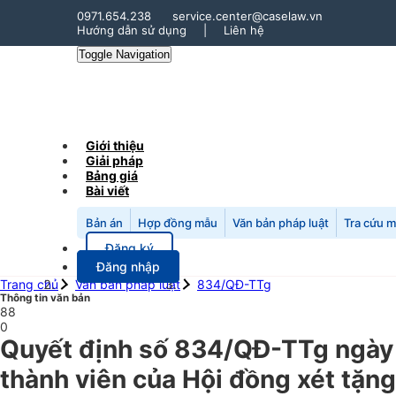
0971.654.238
service.center@caselaw.vn
Hướng dẫn sử dụng
|
Liên hệ
Toggle Navigation
Giới thiệu
Giải pháp
Bảng giá
Bài viết
Bản án
Hợp đồng mẫu
Văn bản pháp luật
Tra cứu 
Đăng ký
Đăng nhập
Trang chủ
Văn bản pháp luật
834/QĐ-TTg
Thông tin văn bản
88
0
Quyết định số 834/QĐ-TTg ngày 
thành viên của Hội đồng xét tặng