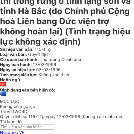
thi trồng rừng ở tỉnh lạng sơn và
tỉnh Hà Bắc (do Chính phủ Cộng
hoà Liên bang Đức viện trợ
không hoàn lại) (Tình trạng hiệu
lực không xác định)
Số hiệu văn bản:
115-TTg
Loại văn bản:
Quyết định
Cơ quan ban hành:
Thủ tướng Chính phủ
Ngày ban hành:
17-02-1996
Ngày có hiệu lực:
03-03-1996
Không xác định
Tình trạng hiệu lực:
Ngôn ngữ:
Định dạng văn bản hiện có:
MỤC LỤC
Không có mục lục
Tải về (WORD)
Quyet dinh so 115-TTg ngay 17-02-1996 (Khong xac dinh).doc
Tải lược đồ
Nội dung VB