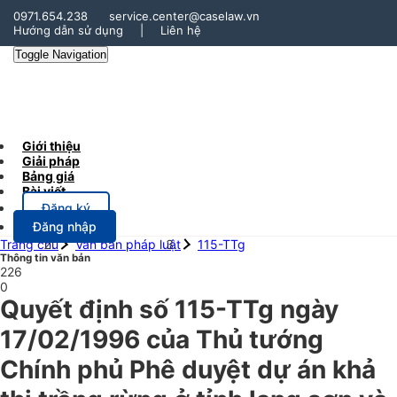
0971.654.238
service.center@caselaw.vn
Hướng dẫn sử dụng
|
Liên hệ
Toggle Navigation
Giới thiệu
Giải pháp
Bảng giá
Bài viết
Đăng ký
Đăng nhập
Trang chủ
Văn bản pháp luật
115-TTg
Thông tin văn bản
226
0
Quyết định số 115-TTg ngày
17/02/1996 của Thủ tướng
Chính phủ Phê duyệt dự án khả