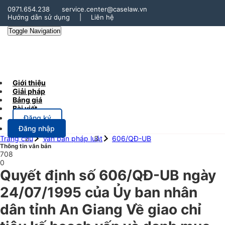
0971.654.238
service.center@caselaw.vn
Hướng dẫn sử dụng
|
Liên hệ
Toggle Navigation
Giới thiệu
Giải pháp
Bảng giá
Bài viết
Đăng ký
Đăng nhập
Trang chủ
Văn bản pháp luật
606/QĐ-UB
Thông tin văn bản
708
0
Quyết định số 606/QĐ-UB ngày
24/07/1995 của Ủy ban nhân
dân tỉnh An Giang Về giao chỉ