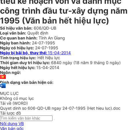
tiêu kế hoạch vốn và danh mục
công trình đầu tư-xây dựng năm
1995 (Văn bản hết hiệu lực)
Số hiệu văn bản:
606/QĐ-UB
Loại văn bản:
Quyết định
Cơ quan ban hành:
Tỉnh An Giang
Ngày ban hành:
24-07-1995
Ngày có hiệu lực:
24-07-1995
Ngày bị bãi bỏ, thay thế:
15-04-2014
Hết hiệu lực
Tình trạng hiệu lực:
Thời gian duy trì hiệu lực:
6840 ngày
(
18 năm
9 tháng
0 ngày
)
Ngày hết hiệu lực:
15-04-2014
Ngôn ngữ:
Định dạng văn bản hiện có:
MỤC LỤC
Không có mục lục
Tải về (WORD)
Quyet dinh so 606-QD-UB ngay 24-07-1995 (Het hieu luc).doc
Tải lược đồ
Nội dung VB
Văn bản gốc