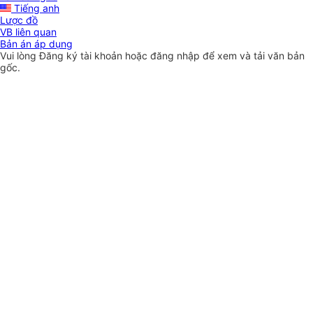
Tiếng anh
Lược đồ
VB liên quan
Bản án áp dụng
Vui lòng
Đăng ký
tài khoản hoặc
đăng nhập
để xem và tải văn bản
gốc.