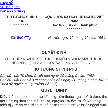
Lược đồ
VB liên quan
Bản án áp dụng
THỦ TƯỚNG CHÍNH
CỘNG HOÀ XÃ HỘI CHỦ NGHĨA VIỆT
PHỦ
NAM
********
Độc lập - Tự do - Hạnh phúc
********
Số:
600-TTg
Hà Nội, ngày 19 tháng 10 năm 1994
QUYẾT ĐỊNH
CHO PHÉP NGÀNH Y TẾ THU PHÍ KIỂM NGHIỆM MẪU THUỐC,
NGUYÊN LIỆU LÀM THUỐC VÀ TRANG THIẾT BỊ Y TẾ
THỦ TƯỚNG CHÍNH PHỦ
Căn cứ Luật Tổ chức Chính phủ ngày 30 tháng 9 năm 1992;
Căn cứ Luật Bảo vệ sức khoẻ nhân dân ngày 30 tháng 6 năm 1989;
Theo đề nghị của Bộ trưởng Bộ Y tế,
QUYẾT ĐỊNH:
Điều 1.
Cho phép các cơ sở kiêm nghiệm thuộc ngành Y tế được thu
phí kiểm nghiệm các mẫu thuốc, nguyên liệu làm thuốc và trang
thiết bị y tế do các tổ chức, cá nhân trong nước và nước ngoài đưa