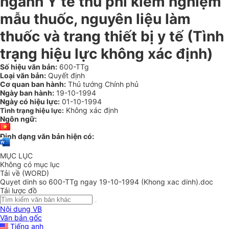
ngành Y tế thu phí kiểm nghiệm
mẫu thuốc, nguyên liệu làm
thuốc và trang thiết bị y tế (Tình
trạng hiệu lực không xác định)
Số hiệu văn bản:
600-TTg
Loại văn bản:
Quyết định
Cơ quan ban hành:
Thủ tướng Chính phủ
Ngày ban hành:
19-10-1994
Ngày có hiệu lực:
01-10-1994
Không xác định
Tình trạng hiệu lực:
Ngôn ngữ:
Định dạng văn bản hiện có:
MỤC LỤC
Không có mục lục
Tải về (WORD)
Quyet dinh so 600-TTg ngay 19-10-1994 (Khong xac dinh).doc
Tải lược đồ
Nội dung VB
Văn bản gốc
Tiếng anh