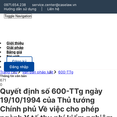
0971.654.238
service.center@caselaw.vn
Hướng dẫn sử dụng
|
Liên hệ
Toggle Navigation
Giới thiệu
Giải pháp
Bảng giá
Bài viết
Đăng ký
Đăng nhập
Trang chủ
Văn bản pháp luật
600-TTg
Thông tin văn bản
671
0
Quyết định số 600-TTg ngày
19/10/1994 của Thủ tướng
Chính phủ Về việc cho phép