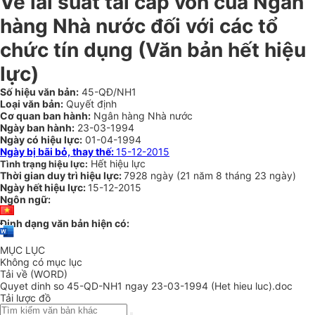
Về lãi suất tái cấp vốn của Ngân
hàng Nhà nước đối với các tổ
chức tín dụng (Văn bản hết hiệu
lực)
Số hiệu văn bản:
45-QĐ/NH1
Loại văn bản:
Quyết định
Cơ quan ban hành:
Ngân hàng Nhà nước
Ngày ban hành:
23-03-1994
Ngày có hiệu lực:
01-04-1994
Ngày bị bãi bỏ, thay thế:
15-12-2015
Hết hiệu lực
Tình trạng hiệu lực:
Thời gian duy trì hiệu lực:
7928 ngày
(
21 năm
8 tháng
23 ngày
)
Ngày hết hiệu lực:
15-12-2015
Ngôn ngữ:
Định dạng văn bản hiện có:
MỤC LỤC
Không có mục lục
Tải về (WORD)
Quyet dinh so 45-QD-NH1 ngay 23-03-1994 (Het hieu luc).doc
Tải lược đồ