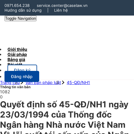
0971.654.238
service.center@caselaw.vn
Hướng dẫn sử dụng
|
Liên hệ
Toggle Navigation
Giới thiệu
Giải pháp
Bảng giá
Bài viết
Đăng ký
Đăng nhập
Trang chủ
Văn bản pháp luật
45-QĐ/NH1
Thông tin văn bản
1082
0
Quyết định số 45-QĐ/NH1 ngày
23/03/1994 của Thống đốc
Ngân hàng Nhà nước Việt Nam