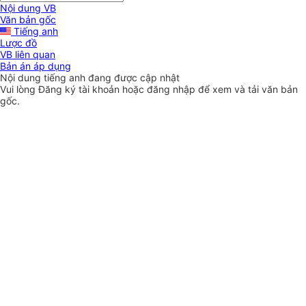
Nội dung VB
Văn bản gốc
Tiếng anh
Lược đồ
VB liên quan
Bản án áp dụng
Nội dung tiếng anh đang được cập nhật
Vui lòng
Đăng ký
tài khoản hoặc
đăng nhập
để xem và tải văn bản
gốc.