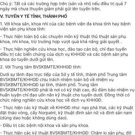
Chú ý: Tất cả các trường hợp trên (sản và nhi) nếu điều trị quá 7
ngày mà chưa thuyên giảm phải gửi lên tuyến trên.
V. TUYẾN Y TẾ TỈNH, THÀNH PHỐ
1. Với khoa sản, khoa nhi của các bệnh viện đa khoa tỉnh hay bệnh
viện sản phụ khoa tỉnh:
- Thực hiện toàn bộ các chuyên môn kỹ thuật thủ thuật sản phụ
khoa, nhi khoa, trừ trường hợp vượt quá khả năng giải quyết .
- Thực hiện nghiên cứu khoa học, đào tạo cán bộ, chỉ đạo tuyến
điều trị các biến chứng của dịch vụ KHHGĐ và các bệnh sản phụ
khoa do tuyến dưới gửi lên.
2. Với Trung tâm BVSKBMTE/KHHGĐ tỉnh:
Dưới sự lãnh đạo trực tiếp của Sở y tế tỉnh, thành phố Trung tâm
BVSKBMTE/KHHGĐ chịu trách nhiệm toàn bộ về nhiệm vụ
BVSKBMTE/KHHGĐ tại tỉnh, thành phố. Trung tâm
BVSKBMTE/KHHGĐ phải là nơi có kỹ thật cao, đủ đảm bảo nhiệm vụ
huấn luyện chỉ đạo uốn nắn kỹ thuật cho tuyến dưới. Đồng thời có
chức năng nghiên cứu khoa học về dịch vụ KHHGĐ.
- Thực hiện các kỹ thuật về KHHGĐ như: nạo phá thai, các kỹ thuật
đặt tháo vòng, cấy Norpalnt, kỹ thuật đình sản nữ và đình sản nam
(dùng dao hoặc không dùng dao).
- Điều trị các bệnh nội khoa và sản phụ khoa.
- Thực hiện các kỹ thuật BVSKBMTE/KHHGĐ: Chăm lo sản phụ, đỡ