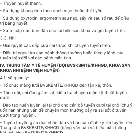
- Truyền huyết thanh.
- Sử dụng kháng sinh theo danh mục thuốc thiết yếu.
- Sử dụng oxytoxin, ergometrin sau nạo, sẩy và sau sổ rau để điều
trị băng huyết.
- Xử trí cấp cứu ban đầu các tai biến sản khoa và gửi tuyến trên.
3.3. Nhi:
- Giải quyết các cấp cứu nhi trước khi chuyển tuyến trên.
- Điều trị ngoại trú các bệnh thông thường hoặc theo y lệnh của
tuyến trên đối với các bệnh mãn tính.
IV. TRUNG TÂM Y TẾ HUYỆN (ĐỘI BVSKBMTE/KHHGĐ, KHOA SẢN,
KHOA NHI BỆNH VIỆN HUYỆN)
4.1. Về quản lý:
- Tổ chức màng lưới BVSKBMTE/KHHGĐ đến tận xã, thôn.
- Theo dõi, chỉ đạo giám sát, kiểm tra chuyên môn kỹ thuật tuyến
dưới.
- Đào tạo huấn luyện lại tại chỗ cho cán bộ tuyến dưới tại chỗ (chú ý
uốn nắn những vấn đề chuyên môn thường xảy ra sai sót ở tuyến
dưới trong huyện).
- Tuyên truyền giáo dục nhân dân và báo cáo định kỳ lên tuyến trên
Trung tâm BVSKBMTE/KHHGĐ (bằng văn bản và biểu mẫu thống
kê) tình hình BVSKBMTE/KHHGĐ.