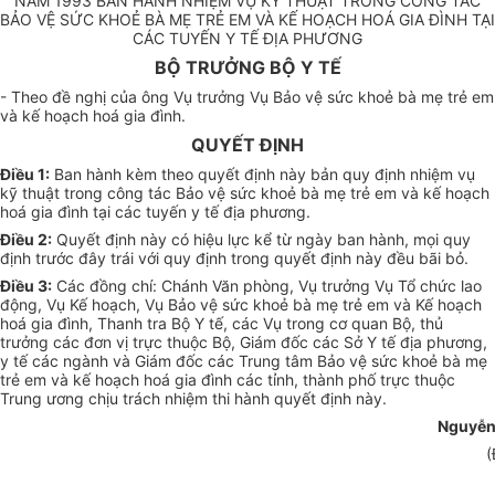
NĂM 1993 BAN HÀNH NHIỆM VỤ KỸ THUẬT TRONG CÔNG TÁC
BẢO VỆ SỨC KHOẺ BÀ MẸ TRẺ EM VÀ KẾ HOẠCH HOÁ GIA ĐÌNH TẠI
CÁC TUYẾN Y TẾ ĐỊA PHƯƠNG
BỘ TRƯỞNG BỘ Y TẾ
- Theo đề nghị của ông Vụ trưởng Vụ Bảo vệ sức khoẻ bà mẹ trẻ em
và kế hoạch hoá gia đình.
QUYẾT ĐỊNH
Điều 1:
Ban hành kèm theo quyết định này bản quy định nhiệm vụ
kỹ thuật trong công tác Bảo vệ sức khoẻ bà mẹ trẻ em và kế hoạch
hoá gia đình tại các tuyến y tế địa phương.
Điều 2:
Quyết định này có hiệu lực kể từ ngày ban hành, mọi quy
định trước đây trái với quy định trong quyết định này đều bãi bỏ.
Điều 3:
Các đồng chí: Chánh Văn phòng, Vụ trưởng Vụ Tổ chức lao
động, Vụ Kế hoạch, Vụ Bảo vệ sức khoẻ bà mẹ trẻ em và Kế hoạch
hoá gia đình, Thanh tra Bộ Y tế, các Vụ trong cơ quan Bộ, thủ
trưởng các đơn vị trực thuộc Bộ, Giám đốc các Sở Y tế địa phương,
y tế các ngành và Giám đốc các Trung tâm Bảo vệ sức khoẻ bà mẹ
trẻ em và kế hoạch hoá gia đình các tỉnh, thành phố trực thuộc
Trung ương chịu trách nhiệm thi hành quyết định này.
Nguyễn
(