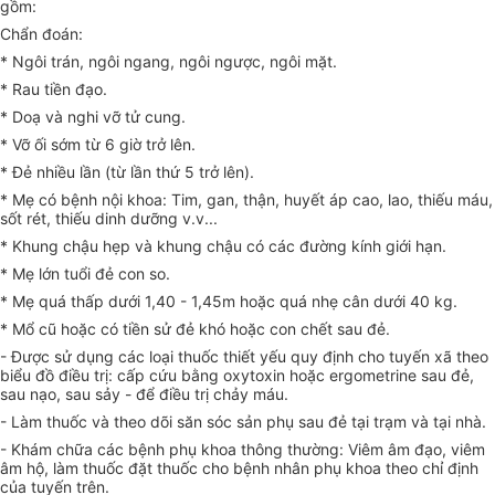
gồm:
Chẩn đoán:
* Ngôi trán, ngôi ngang, ngôi ngược, ngôi mặt.
* Rau tiền đạo.
* Doạ và nghi vỡ tử cung.
* Vỡ ối sớm từ 6 giờ trở lên.
* Đẻ nhiều lần (từ lần thứ 5 trở lên).
* Mẹ có bệnh nội khoa: Tim, gan, thận, huyết áp cao, lao, thiếu máu,
sốt rét, thiếu dinh dưỡng v.v...
* Khung chậu hẹp và khung chậu có các đường kính giới hạn.
* Mẹ lớn tuổi đẻ con so.
* Mẹ quá thấp dưới 1,40 - 1,45m hoặc quá nhẹ cân dưới 40 kg.
* Mổ cũ hoặc có tiền sử đẻ khó hoặc con chết sau đẻ.
- Được sử dụng các loại thuốc thiết yếu quy định cho tuyến xã theo
biểu đồ điều trị: cấp cứu bằng oxytoxin hoặc ergometrine sau đẻ,
sau nạo, sau sảy - để điều trị chảy máu.
- Làm thuốc và theo dõi săn sóc sản phụ sau đẻ tại trạm và tại nhà.
- Khám chữa các bệnh phụ khoa thông thường: Viêm âm đạo, viêm
âm hộ, làm thuốc đặt thuốc cho bệnh nhân phụ khoa theo chỉ định
của tuyến trên.