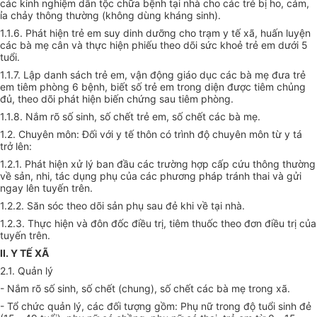
các kinh nghiệm dân tộc chữa bệnh tại nhà cho các trẻ bị ho, cảm,
ỉa chảy thông thường (không dùng kháng sinh).
1.1.6. Phát hiện trẻ em suy dinh dưỡng cho trạm y tế xã, huấn luyện
các bà mẹ cân và thực hiện phiếu theo dõi sức khoẻ trẻ em dưới 5
tuổi.
1.1.7. Lập danh sách trẻ em, vận động giáo dục các bà mẹ đưa trẻ
em tiêm phòng 6 bệnh, biết số trẻ em trong diện được tiêm chủng
đủ, theo dõi phát hiện biến chứng sau tiêm phòng.
1.1.8. Nắm rõ số sinh, số chết trẻ em, số chết các bà mẹ.
1.2. Chuyên môn: Đối với y tế thôn có trình độ chuyên môn từ y tá
trở lên:
1.2.1. Phát hiện xử lý ban đầu các trường hợp cấp cứu thông thường
về sản, nhi, tác dụng phụ của các phương pháp tránh thai và gửi
ngay lên tuyến trên.
1.2.2. Săn sóc theo dõi sản phụ sau đẻ khi về tại nhà.
1.2.3. Thực hiện và đôn đốc điều trị, tiêm thuốc theo đơn điều trị của
tuyến trên.
II. Y TẾ XÃ
2.1. Quản lý
- Nắm rõ số sinh, số chết (chung), số chết các bà mẹ trong xã.
- Tổ chức quản lý, các đối tượng gồm: Phụ nữ trong độ tuổi sinh đẻ