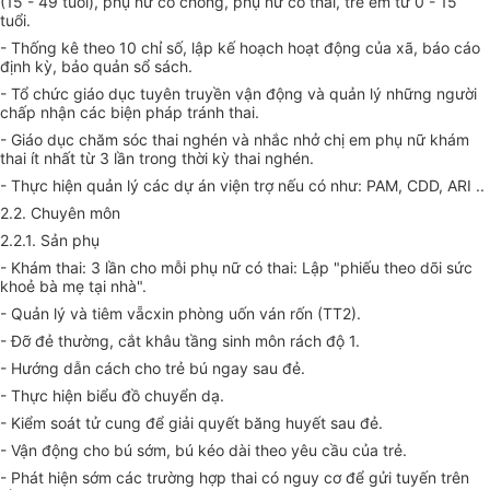
(15 - 49 tuổi), phụ nữ có chồng, phụ nữ có thai, trẻ em từ 0 - 15
tuổi.
- Thống kê theo 10 chỉ số, lập kế hoạch hoạt động của xã, báo cáo
định kỳ, bảo quản sổ sách.
- Tổ chức giáo dục tuyên truyền vận động và quản lý những người
chấp nhận các biện pháp tránh thai.
- Giáo dục chăm sóc thai nghén và nhắc nhở chị em phụ nữ khám
thai ít nhất từ 3 lần trong thời kỳ thai nghén.
- Thực hiện quản lý các dự án viện trợ nếu có như: PAM, CDD, ARI ..
2.2. Chuyên môn
2.2.1. Sản phụ
- Khám thai: 3 lần cho mỗi phụ nữ có thai: Lập "phiếu theo dõi sức
khoẻ bà mẹ tại nhà".
- Quản lý và tiêm vẵcxin phòng uốn ván rốn (TT2).
- Đỡ đẻ thường, cắt khâu tầng sinh môn rách độ 1.
- Hướng dẫn cách cho trẻ bú ngay sau đẻ.
- Thực hiện biểu đồ chuyển dạ.
- Kiểm soát tử cung để giải quyết băng huyết sau đẻ.
- Vận động cho bú sớm, bú kéo dài theo yêu cầu của trẻ.
- Phát hiện sớm các trường hợp thai có nguy cơ để gửi tuyến trên