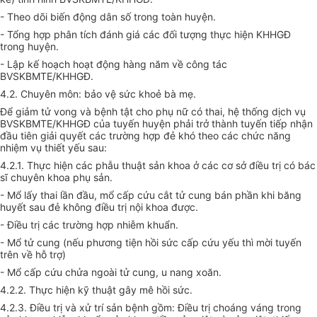
- Theo dõi biến động dân số trong toàn huyện.
- Tổng hợp phân tích đánh giá các đối tượng thực hiện KHHGĐ
trong huyện.
- Lập kế hoạch hoạt động hàng năm về công tác
BVSKBMTE/KHHGĐ.
4.2. Chuyên môn: bảo vệ sức khoẻ bà mẹ.
Để giảm tử vong và bệnh tật cho phụ nữ có thai, hệ thống dịch vụ
BVSKBMTE/KHHGĐ của tuyến huyện phải trở thành tuyến tiếp nhận
đầu tiên giải quyết các trường hợp đẻ khó theo các chức năng
nhiệm vụ thiết yếu sau:
4.2.1. Thực hiện các phẫu thuật sản khoa ở các cơ sở điều trị có bác
sĩ chuyên khoa phụ sản.
- Mổ lấy thai lần đầu, mổ cấp cứu cắt tử cung bán phần khi băng
huyết sau đẻ không điều trị nội khoa được.
- Điều trị các trường hợp nhiễm khuẩn.
- Mổ tử cung (nếu phương tiện hồi sức cấp cứu yếu thì mời tuyến
trên về hỗ trợ)
- Mổ cấp cứu chửa ngoài tử cung, u nang xoăn.
4.2.2. Thực hiện kỹ thuật gây mê hồi sức.
4.2.3. Điều trị và xử trí sản bệnh gồm: Điều trị choáng váng trong