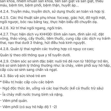
sản khoa, nhiễm khuẩn sản khoa, tiền sản giật và sản giật, thiếu
máu, bệnh tim, bệnh phổi, bệnh thận, huyết áp...
4.2.4. Truyền máu, truyền dich, sử dụng thuốc an toàn và hợp lý.
4.2.5. Các thủ thuật sản phụ khoa: focxep, giác hút, đỡ ngôi mặt,
ngôi ngược, bóc rau băng tay, thực hiện biểu đồ chuyển dạ.
4.2.6. Xử trí thai ngôi ngang, ngôi trán.
4.2.7. Thực hiện dịch vụ KHHGĐ: Đình sản nam, đình sản nữ, đặt
vòng, tháo vòng, cấy thuốc, tiêm thuốc, cung cấp các dịch vụ tránh
thai, nạo thai dưới 3 tháng, hút điều hoà kinh nguyệt.
4.2.8. Quản lý thai nghén các trường hợp có nguy cơ cao;
Quản lý theo dõi thông qua y tế tuyến dưới.
4.2.9. Chăm sóc sơ sinh đặc biệt: nuôi trẻ đẻ non từ 1800gr trở lên,
trẻ sơ sinh bệnh lý thông thường như: ỉa chảy, viêm phổi suy hô hấp,
cấp cứu sơ sinh sang chấn và ngạt.
4.3. Bảo vệ sức khoẻ trẻ em
* Điều trị hoặc cấp cứu các bệnh
- Ngộ độc thức ăn, uống và các loại thuốc (kể cả thuốc trừ sâu)
- Ỉa chảy mất nước trung bình và nặng.
- Viêm phế quản.
- Viêm phổi (có suy hô hấp độ 1 -2)