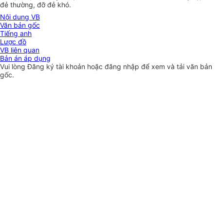
đẻ thường, đỡ đẻ khó.
Nội dung VB
Văn bản gốc
Tiếng anh
Lược đồ
VB liên quan
Bản án áp dụng
Vui lòng
Đăng ký
tài khoản hoặc
đăng nhập
để xem và tải văn bản
gốc.