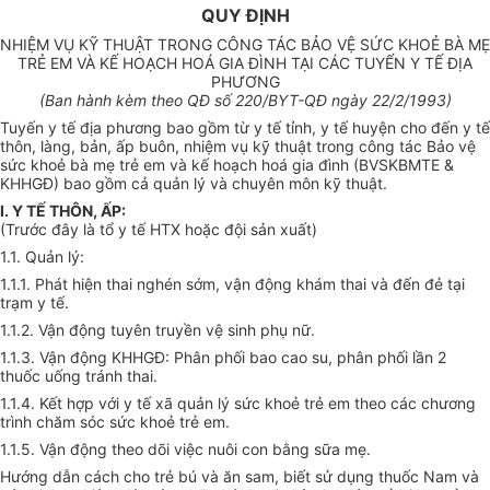
QUY ĐỊNH
NHIỆM VỤ KỸ THUẬT TRONG CÔNG TÁC BẢO VỆ SỨC KHOẺ BÀ MẸ
TRẺ EM VÀ KẾ HOẠCH HOÁ GIA ĐÌNH TẠI CÁC TUYẾN Y TẾ ĐỊA
PHƯƠNG
(Ban hành kèm theo QĐ số 220/BYT-QĐ ngày 22/2/1993)
Tuyến y tế địa phương bao gồm từ y tế tỉnh, y tế huyện cho đến y tế
thôn, làng, bản, ấp buôn, nhiệm vụ kỹ thuật trong công tác Bảo vệ
sức khoẻ bà mẹ trẻ em và kế hoạch hoá gia đình (BVSKBMTE &
KHHGĐ) bao gồm cả quản lý và chuyên môn kỹ thuật.
I. Y TẾ THÔN, ẤP:
(Trước đây là tổ y tế HTX hoặc đội sản xuất)
1.1. Quản lý:
1.1.1. Phát hiện thai nghén sớm, vận động khám thai và đến đẻ tại
trạm y tế.
1.1.2. Vận động tuyên truyền vệ sinh phụ nữ.
1.1.3. Vận động KHHGĐ: Phân phối bao cao su, phân phối lần 2
thuốc uống tránh thai.
1.1.4. Kết hợp với y tế xã quản lý sức khoẻ trẻ em theo các chương
trình chăm sóc sức khoẻ trẻ em.
1.1.5. Vận động theo dõi việc nuôi con bằng sữa mẹ.
Hướng dẫn cách cho trẻ bú và ăn sam, biết sử dụng thuốc Nam và