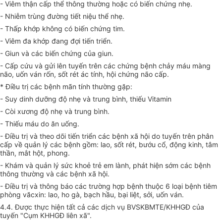
- Viêm thận cấp thể thông thường hoặc có biến chứng nhẹ.
- Nhiễm trùng đường tiết niệu thể nhẹ.
- Thấp khớp không có biến chứng tim.
- Viêm đa khớp đang đợi tiến triển.
- Giun và các biến chứng của giun.
- Cấp cứu và gửi lên tuyến trên các chứng bệnh chảy máu màng
não, uốn ván rốn, sốt rét ác tính, hội chứng não cấp.
* Điều trị các bệnh mãn tính thường gặp:
- Suy dinh dưỡng độ nhẹ và trung bình, thiếu Vitamin
- Còi xương độ nhẹ và trung bình.
- Thiếu máu do ăn uống.
- Điều trị và theo dõi tiến triển các bệnh xã hội do tuyến trên phân
cấp về quản lý các bệnh gồm: lao, sốt rét, bướu cổ, động kinh, tâm
thần, mắt hột, phong.
- Khám và quản lý sức khoẻ trẻ em lành, phát hiện sớm các bệnh
thông thường và các bệnh xã hội.
- Điều trị và thông báo các trường hợp bệnh thuộc 6 loại bệnh tiêm
phòng văcxin: lao, ho gà, bạch hầu, bại liệt, sởi, uốn ván.
4.4. Được thực hiện tất cả các dịch vụ BVSKBMTE/KHHGĐ của
tuyến "Cụm KHHGĐ liên xã".