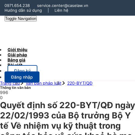
0971.654.238
service.center@caselaw.vn
Hướng dẫn sử dụng
|
Liên hệ
Toggle Navigation
Giới thiệu
Giải pháp
Bảng giá
Bài viết
Đăng ký
Đăng nhập
Trang chủ
Văn bản pháp luật
220-BYT/QĐ
Thông tin văn bản
996
0
Quyết định số 220-BYT/QĐ ngày
22/02/1993 của Bộ trưởng Bộ Y
tế Về nhiệm vụ kỹ thuật trong