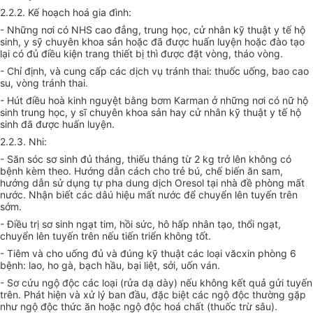
2.2.2. Kế hoạch hoá gia đình:
- Những nơi có NHS cao đẳng, trung học, cử nhân kỹ thuật y tế hộ
sinh, y sỹ chuyên khoa sản hoặc đã được huấn luyện hoặc đào tạo
lại có đủ điều kiện trang thiết bị thì được đặt vòng, tháo vòng.
- Chỉ định, và cung cấp các dịch vụ tránh thai: thuốc uống, bao cao
su, vòng tránh thai.
- Hút điều hoà kinh nguyệt bằng bơm Karman ở những nơi có nữ hộ
sinh trung học, y sĩ chuyên khoa sản hay cử nhân kỹ thuật y tế hộ
sinh đã được huấn luyện.
2.2.3. Nhi:
- Săn sóc sơ sinh đủ tháng, thiếu tháng từ 2 kg trở lên không có
bệnh kèm theo. Hướng dẫn cách cho trẻ bú, chế biến ăn sam,
hướng dẫn sử dụng tự pha dung dịch Oresol tại nhà đề phòng mất
nước. Nhận biết các dâú hiệu mất nước để chuyển lên tuyến trên
sớm.
- Điều trị sơ sinh ngạt tim, hồi sức, hô hấp nhân tạo, thổi ngạt,
chuyển lên tuyến trên nếu tiến triển không tốt.
- Tiêm và cho uống đủ và đúng kỹ thuật các loại văcxin phòng 6
bệnh: lao, ho gà, bạch hầu, bại liệt, sởi, uốn ván.
- Sơ cứu ngộ độc các loại (rửa dạ dày) nếu không kết quả gửi tuyến
trên. Phát hiện và xử lý ban đầu, đặc biệt các ngộ độc thường gặp
như ngộ độc thức ăn hoặc ngộ độc hoá chất (thuốc trừ sâu).