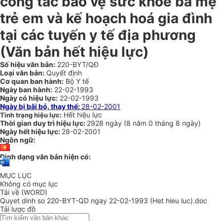
công tác bảo vệ sức khoẻ bà mẹ
trẻ em và kế hoạch hoá gia đình
tại các tuyến y tế địa phương
(Văn bản hết hiệu lực)
Số hiệu văn bản:
220-BYT/QĐ
Loại văn bản:
Quyết định
Cơ quan ban hành:
Bộ Y tế
Ngày ban hành:
22-02-1993
Ngày có hiệu lực:
22-02-1993
Ngày bị bãi bỏ, thay thế:
28-02-2001
Hết hiệu lực
Tình trạng hiệu lực:
Thời gian duy trì hiệu lực:
2928 ngày
(
8 năm
0 tháng
8 ngày
)
Ngày hết hiệu lực:
28-02-2001
Ngôn ngữ:
Định dạng văn bản hiện có:
MỤC LỤC
Không có mục lục
Tải về (WORD)
Quyet dinh so 220-BYT-QD ngay 22-02-1993 (Het hieu luc).doc
Tải lược đồ