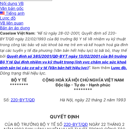
Nội dung VB
Văn bản gốc
Tiếng anh
Lược đồ
VB liên quan
Bản án áp dụng
Caselaw Việt Nam:
“Kể từ ngày 28-02-2001, Quyết định số 220-
BYT/QĐ ngày 22/02/1993 của Bộ trưởng Bộ Y tế Về nhiệm vụ kỹ thuật
trong công tác bảo vệ sức khoẻ bà mẹ trẻ em và kế hoạch hoá gia đình
tại các tuyến y tế địa phương (Văn bản hết hiệu lực) bị bãi bỏ, thay thế
bởi
Quyết định số 385/2001/QĐ-BYT ngày 13/02/2001 của Bộ trưởng
Bộ Y tế Qui định nhiệm vụ kỹ thuật trong lĩnh vực chăm sóc sức khoẻ
sinh sản tại các cơ sở y tế (Văn bản hết hiệu lực)
”.
Xem thêm
Lược đồ.
Dòng trạng thái hiệu lực.
BỘ Y TẾ
CỘNG HOÀ XÃ HỘI CHỦ NGHĨA VIỆT NAM
********
Độc lập - Tự do - Hạnh phúc
********
Số:
220-BYT/QĐ
Hà Nội, ngày 22 tháng 2 năm 1993
QUYẾT ĐỊNH
CỦA BỘ TRƯỞNG BỘ Y TẾ SỐ
220-BYT/QĐ
NGÀY 22 THÁNG 2