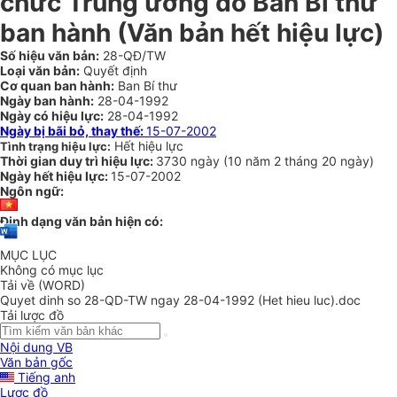
chức Trung ương do Ban Bí thư
ban hành (Văn bản hết hiệu lực)
Số hiệu văn bản:
28-QĐ/TW
Loại văn bản:
Quyết định
Cơ quan ban hành:
Ban Bí thư
Ngày ban hành:
28-04-1992
Ngày có hiệu lực:
28-04-1992
Ngày bị bãi bỏ, thay thế:
15-07-2002
Hết hiệu lực
Tình trạng hiệu lực:
Thời gian duy trì hiệu lực:
3730 ngày
(
10 năm
2 tháng
20 ngày
)
Ngày hết hiệu lực:
15-07-2002
Ngôn ngữ:
Định dạng văn bản hiện có:
MỤC LỤC
Không có mục lục
Tải về (WORD)
Quyet dinh so 28-QD-TW ngay 28-04-1992 (Het hieu luc).doc
Tải lược đồ
Nội dung VB
Văn bản gốc
Tiếng anh
Lược đồ