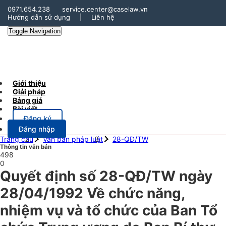
0971.654.238
service.center@caselaw.vn
Hướng dẫn sử dụng
|
Liên hệ
Toggle Navigation
Giới thiệu
Giải pháp
Bảng giá
Bài viết
Đăng ký
Đăng nhập
Trang chủ
Văn bản pháp luật
28-QĐ/TW
Thông tin văn bản
498
0
Quyết định số 28-QĐ/TW ngày
28/04/1992 Về chức năng,
nhiệm vụ và tổ chức của Ban Tổ