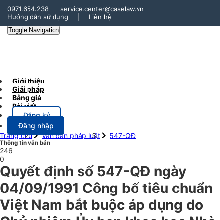
0971.654.238
service.center@caselaw.vn
Hướng dẫn sử dụng
|
Liên hệ
Toggle Navigation
Giới thiệu
Giải pháp
Bảng giá
Bài viết
Đăng ký
Đăng nhập
Trang chủ
Văn bản pháp luật
547-QĐ
Thông tin văn bản
246
0
Quyết định số 547-QĐ ngày
04/09/1991 Công bố tiêu chuẩn
Việt Nam bắt buộc áp dụng do