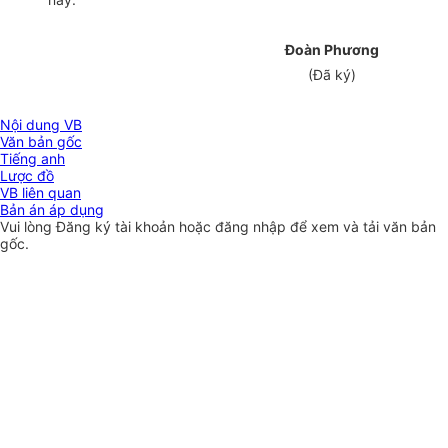
Đoàn Phương
(Đã ký)
Nội dung VB
Văn bản gốc
Tiếng anh
Lược đồ
VB liên quan
Bản án áp dụng
Vui lòng
Đăng ký
tài khoản hoặc
đăng nhập
để xem và tải văn bản
gốc.