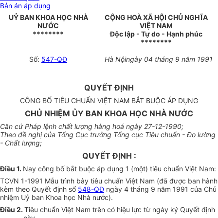
Bản án áp dụng
UỶ BAN KHOA HỌC NHÀ
CỘNG HOÀ XÃ HỘI CHỦ NGHĨA
NƯỚC
VIỆT NAM
********
Độc lập - Tự do - Hạnh phúc
********
Số:
547-QĐ
Hà Nộingày 04 tháng 9 năm 1991
QUYẾT ĐỊNH
CÔNG BỐ TIÊU CHUẨN VIỆT NAM BẮT BUỘC ÁP DỤNG
CHỦ NHIỆM ỦY BAN KHOA HỌC NHÀ NƯỚC
Căn cứ Pháp lệnh chất lượng hàng hoá ngày 27-12-1990;
Theo đề nghị của Tổng Cục trưởng Tổng cục Tiêu chuẩn - Đo lường
- Chất lượng;
QUYẾT ĐỊNH :
Điều 1.
N
ay công bố bắt buộc áp dụng 1 (một) tiêu chuẩn Việt
Nam
:
TCVN 1-1991 Mẫu trình bày tiêu chuẩn Việt Nam (đã được ban hành
kèm theo Quyết định số
548-QĐ
ngày 4 tháng 9 năm 1991 của Chủ
nhiệm Uỷ ban Khoa học Nhà nước).
Điều 2.
T
iêu chuẩn Việt
Nam
trên có hiệu lực từ ngày ký Quyết định
này.