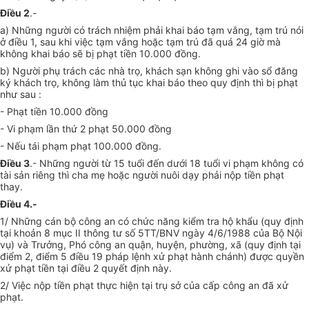
Điều 2
.-
a) Những người có trách nhiệm phải khai báo tạm vắng, tạm trú nói
ở điều 1, sau khi việc tạm vắng hoặc tạm trú đã quá 24 giờ mà
không khai báo sẽ bị phạt tiền 10.000 đồng.
b) Người phụ trách các nhà trọ, khách sạn không ghi vào sổ đăng
ký khách trọ, không làm thủ tục khai báo theo quy định thì bị phạt
như sau :
- Phạt tiền 10.000 đồng
- Vi phạm lần thứ 2 phạt 50.000 đồng
- Nếu tái phạm phạt 100.000 đồng.
Điều 3
.- Những người từ 15 tuổi đến dưới 18 tuổi vi phạm không có
tài sản riêng thì cha mẹ hoặc người nuôi dạy phải nộp tiền phạt
thay.
Điều 4.-
1/ Những cán bộ công an có chức năng kiểm tra hộ khẩu (quy định
tại khoản 8 mục II thông tư số 5TT/BNV ngày 4/6/1988 của Bộ Nội
vụ) và Trưởng, Phó công an quận, huyện, phường, xã (quy định tại
điểm 2, điểm 5 điều 19 pháp lệnh xử phạt hành chánh) được quyền
xử phạt tiền tại điều 2 quyết định này.
2/ Việc nộp tiền phạt thực hiện tại trụ sở của cấp công an đã xử
phạt.