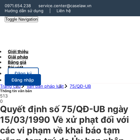
0971.654.238
service.center@caselaw.vn
Hướng dẫn sử dụng
|
Liên hệ
Toggle Navigation
Giới thiệu
Giải pháp
Bảng giá
Bài viết
Đăng ký
Đăng nhập
Trang chủ
Văn bản pháp luật
75/QĐ-UB
Thông tin văn bản
513
0
Quyết định số 75/QĐ-UB ngày
15/03/1990 Về xử phạt đối với
các vi phạm về khai báo tạm