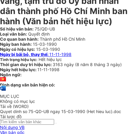
vắng, tạm trú do Ủy ban nhân
dân thành phố Hồ Chí Minh ban
hành (Văn bản hết hiệu lực)
Số hiệu văn bản:
75/QĐ-UB
Loại văn bản:
Quyết định
Cơ quan ban hành:
Thành phố Hồ Chí Minh
Ngày ban hành:
15-03-1990
Ngày có hiệu lực:
15-03-1990
Ngày bị bãi bỏ, thay thế:
11-11-1998
Hết hiệu lực
Tình trạng hiệu lực:
Thời gian duy trì hiệu lực:
3163 ngày
(
8 năm
8 tháng
3 ngày
)
Ngày hết hiệu lực:
11-11-1998
Ngôn ngữ:
Định dạng văn bản hiện có:
MỤC LỤC
Không có mục lục
Tải về (WORD)
Quyet dinh so 75-QD-UB ngay 15-03-1990 (Het hieu luc).doc
Tải lược đồ
Nội dung VB
Văn bản gốc