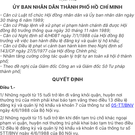
ỦY BAN NHÂN DÂN THÀNH PHỐ HỒ CHÍ MINH
- Căn cứ Luật tổ chức Hội đồng nhân dân và Ủy ban nhân dân ngày
30 tháng 6 năm 1989;
- Căn cứ Pháp lệnh về xử phạt vi phạm hành chánh đã được Hội
đồng Bộ trưởng thông qua ngày 30 tháng 11 năm 1989;
- Căn cứ Nghị định số 4/HĐBT ngày 7/1/1988 của Hội đồng Bộ
trưởng về việc ban hành điều lệ đăng ký và quản lý hộ khẩu;
- Căn cứ Điều lệ phạt vi cảnh ban hành kèm theo Nghị định số
143/CP ngày 27/5/1977 của Hội đồng Chính phủ;
- Nhằm tăng cường công tác quản lý trật tự an toàn xã hội ở thành
phố;
- Theo đề nghị của Giám đốc Công an và Giám đốc Sở Tư pháp
thành phố;
QUYẾT ĐỊNH
Điều 1.-
1/ Những người từ 15 tuổi trở lên đi vắng khỏi quận, huyện nơi
thường trú của mình phải khai báo tạm vắng theo điều 13 điều lệ
đăng ký và quản lý hộ khẩu và khoản 7 của thông tư số
05-TT/BNV
ngày 4/6/1988 của Bộ Nội vụ.
2/ Những người từ 15 tuổi trở lên khi đến tạm trú chỗ khác ngoại
phạm vi quận, huyện nơi thường trú phải khai báo tạm trú theo điều
12 điều lệ đăng ký và quản lý hộ khẩu và khoản 6 của thông tư số
5TT/BNV ngày 4/6/1988 của Bộ Nội vụ.