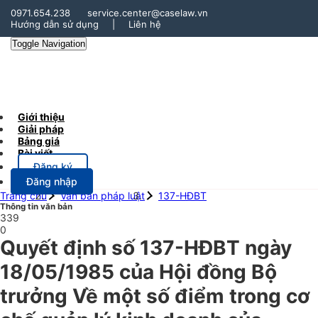
0971.654.238
service.center@caselaw.vn
Hướng dẫn sử dụng
|
Liên hệ
Toggle Navigation
Giới thiệu
Giải pháp
Bảng giá
Bài viết
Đăng ký
Đăng nhập
Trang chủ
Văn bản pháp luật
137-HĐBT
Thông tin văn bản
339
0
Quyết định số 137-HĐBT ngày
18/05/1985 của Hội đồng Bộ
trưởng Về một số điểm trong cơ