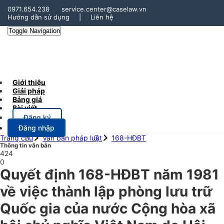
0971.654.238
service.center@caselaw.vn
Hướng dẫn sử dụng
|
Liên hệ
Toggle Navigation
Giới thiệu
Giải pháp
Bảng giá
Bài viết
Đăng ký
Đăng nhập
Trang chủ
Văn bản pháp luật
168-HĐBT
Thông tin văn bản
424
0
Quyết định 168-HĐBT năm 1981
về việc thành lập phòng lưu trữ
Quốc gia của nước Cộng hòa xã