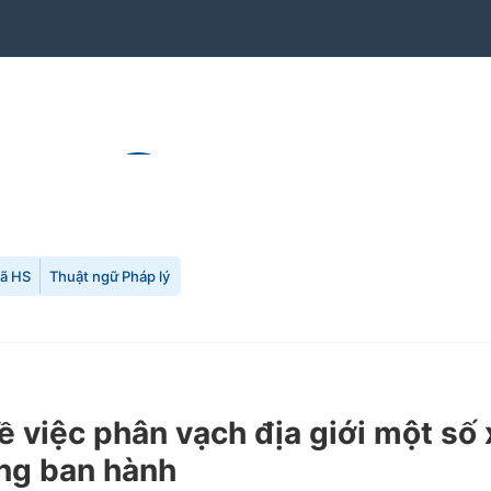
mã HS
Thuật ngữ Pháp lý
việc phân vạch địa giới một số x
ng ban hành