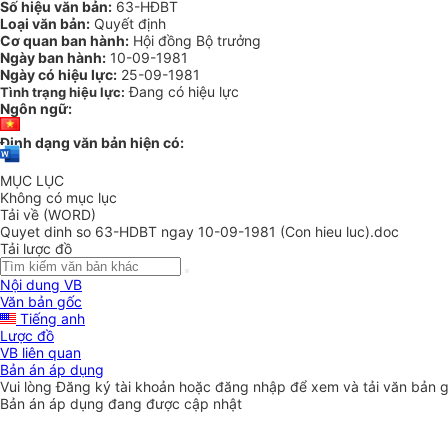
Số hiệu văn bản:
63-HĐBT
Loại văn bản:
Quyết định
Cơ quan ban hành:
Hội đồng Bộ trưởng
Ngày ban hành:
10-09-1981
Ngày có hiệu lực:
25-09-1981
Đang có hiệu lực
Tình trạng hiệu lực:
Ngôn ngữ:
Định dạng văn bản hiện có:
MỤC LỤC
Không có mục lục
Tải về (WORD)
Quyet dinh so 63-HDBT ngay 10-09-1981 (Con hieu luc).doc
Tải lược đồ
Nội dung VB
Văn bản gốc
Tiếng anh
Lược đồ
VB liên quan
Bản án áp dụng
Vui lòng
Đăng ký
tài khoản hoặc
đăng nhập
để xem và tải văn bản 
Bản án áp dụng đang được cập nhật