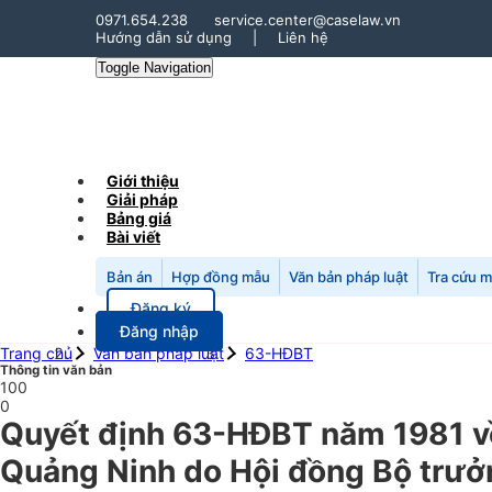
0971.654.238
service.center@caselaw.vn
Hướng dẫn sử dụng
|
Liên hệ
Toggle Navigation
Giới thiệu
Giải pháp
Bảng giá
Bài viết
Bản án
Hợp đồng mẫu
Văn bản pháp luật
Tra cứu 
Đăng ký
Đăng nhập
Trang chủ
Văn bản pháp luật
63-HĐBT
Thông tin văn bản
100
0
Quyết định 63-HĐBT năm 1981 về 
Quảng Ninh do Hội đồng Bộ trưở