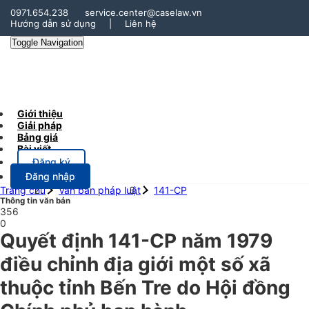
0971.654.238
service.center@caselaw.vn
Hướng dẫn sử dụng
|
Liên hệ
Toggle Navigation
Giới thiệu
Giải pháp
Bảng giá
Bài viết
Đăng ký
Đăng nhập
Trang chủ
Văn bản pháp luật
141-CP
Thông tin văn bản
356
0
Quyết định 141-CP năm 1979
điều chỉnh địa giới một số xã
thuộc tỉnh Bến Tre do Hội đồng