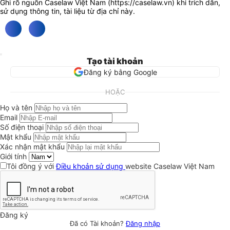
Ghi rõ nguồn Caselaw Việt Nam (
https://caselaw.vn
) khi trích dẫn,
sử dụng thông tin, tài liệu từ địa chỉ này.
Tạo tài khoản
Đăng ký bằng Google
HOẶC
Họ và tên
Email
Số điện thoại
Mật khẩu
Xác nhận mật khẩu
Giới tính
Tôi đồng ý với
Điều khoản sử dụng
website Caselaw Việt Nam
Đăng ký
Đã có Tài khoản?
Đăng nhập