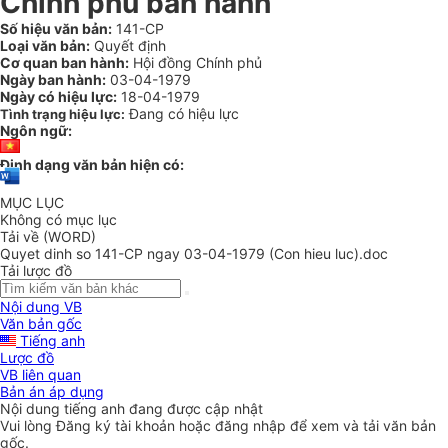
Chính phủ ban hành
Số hiệu văn bản:
141-CP
Loại văn bản:
Quyết định
Cơ quan ban hành:
Hội đồng Chính phủ
Ngày ban hành:
03-04-1979
Ngày có hiệu lực:
18-04-1979
Đang có hiệu lực
Tình trạng hiệu lực:
Ngôn ngữ:
Định dạng văn bản hiện có:
MỤC LỤC
Không có mục lục
Tải về (WORD)
Quyet dinh so 141-CP ngay 03-04-1979 (Con hieu luc).doc
Tải lược đồ
Nội dung VB
Văn bản gốc
Tiếng anh
Lược đồ
VB liên quan
Bản án áp dụng
Nội dung tiếng anh đang được cập nhật
Vui lòng
Đăng ký
tài khoản hoặc
đăng nhập
để xem và tải văn bản
gốc.