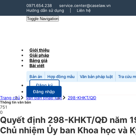
0971.654.238
service.center@caselaw.vn
Hướng dẫn sử dụng
|
Liên hệ
Toggle Navigation
Giới thiệu
Giải pháp
Bảng giá
Bài viết
Bản án
Hợp đồng mẫu
Văn bản pháp luật
Tra cứu 
Đăng ký
Đăng nhập
Trang chủ
Văn bản pháp luật
298-KHKT/QĐ
Thông tin văn bản
751
0
Quyết định 298-KHKT/QĐ năm 197
Chủ nhiệm Ủy ban Khoa học và K