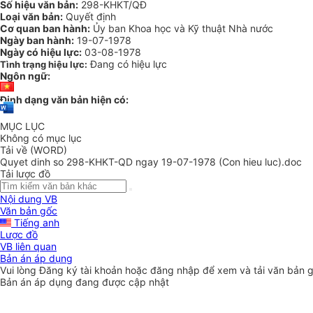
Số hiệu văn bản:
298-KHKT/QĐ
Loại văn bản:
Quyết định
Cơ quan ban hành:
Ủy ban Khoa học và Kỹ thuật Nhà nước
Ngày ban hành:
19-07-1978
Ngày có hiệu lực:
03-08-1978
Đang có hiệu lực
Tình trạng hiệu lực:
Ngôn ngữ:
Định dạng văn bản hiện có:
MỤC LỤC
Không có mục lục
Tải về (WORD)
Quyet dinh so 298-KHKT-QD ngay 19-07-1978 (Con hieu luc).doc
Tải lược đồ
Nội dung VB
Văn bản gốc
Tiếng anh
Lược đồ
VB liên quan
Bản án áp dụng
Vui lòng
Đăng ký
tài khoản hoặc
đăng nhập
để xem và tải văn bản 
Bản án áp dụng đang được cập nhật