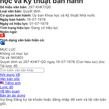
học và Kỹ thuật ban hành
Số hiệu văn bản:
297-KHKT/QĐ
Loại văn bản:
Quyết định
Cơ quan ban hành:
Ủy ban Khoa học và Kỹ thuật Nhà nước
Ngày ban hành:
19-07-1978
Ngày có hiệu lực:
01-07-1979
Đang có hiệu lực
Tình trạng hiệu lực:
Ngôn ngữ:
Định dạng văn bản hiện có:
MỤC LỤC
Không có mục lục
Tải về (WORD)
Quyet dinh so 297-KHKT-QD ngay 19-07-1978 (Con hieu luc).doc
Tải lược đồ
Nội dung VB
Văn bản gốc
Tiếng anh
Lược đồ
VB liên quan
Bản án áp dụng
Vui lòng
Đăng ký
tài khoản hoặc
đăng nhập
để xem và tải văn bản
gốc.