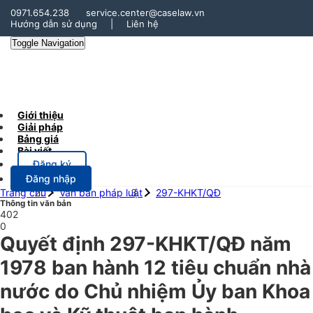
0971.654.238
service.center@caselaw.vn
Hướng dẫn sử dụng
|
Liên hệ
Toggle Navigation
Giới thiệu
Giải pháp
Bảng giá
Bài viết
Đăng ký
Đăng nhập
Trang chủ
Văn bản pháp luật
297-KHKT/QĐ
Thông tin văn bản
402
0
Quyết định 297-KHKT/QĐ năm
1978 ban hành 12 tiêu chuẩn nhà
nước do Chủ nhiệm Ủy ban Khoa