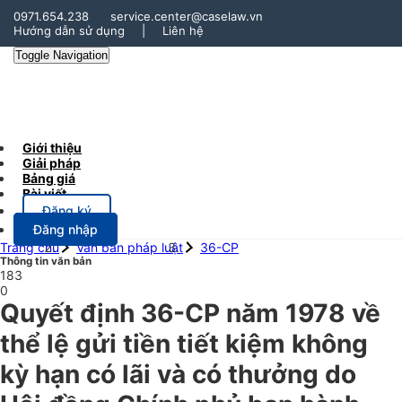
0971.654.238
service.center@caselaw.vn
Hướng dẫn sử dụng
|
Liên hệ
Toggle Navigation
Giới thiệu
Giải pháp
Bảng giá
Bài viết
Đăng ký
Đăng nhập
Trang chủ
Văn bản pháp luật
36-CP
Thông tin văn bản
183
0
Quyết định 36-CP năm 1978 về
thể lệ gửi tiền tiết kiệm không
kỳ hạn có lãi và có thưởng do