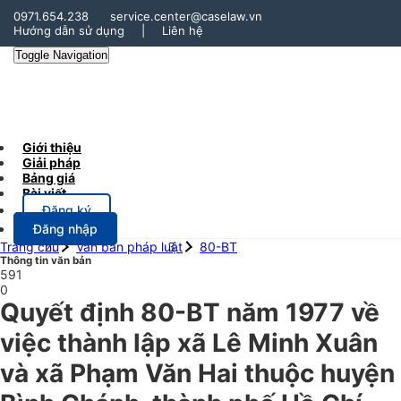
0971.654.238
service.center@caselaw.vn
Hướng dẫn sử dụng
|
Liên hệ
Toggle Navigation
Giới thiệu
Giải pháp
Bảng giá
Bài viết
Đăng ký
Đăng nhập
Trang chủ
Văn bản pháp luật
80-BT
Thông tin văn bản
591
0
Quyết định 80-BT năm 1977 về
việc thành lập xã Lê Minh Xuân
và xã Phạm Văn Hai thuộc huyện