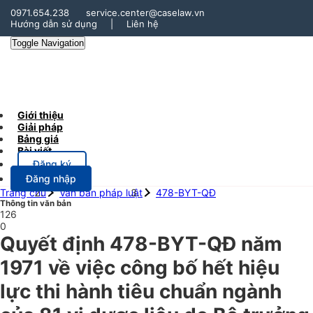
0971.654.238
service.center@caselaw.vn
Hướng dẫn sử dụng
|
Liên hệ
Toggle Navigation
Giới thiệu
Giải pháp
Bảng giá
Bài viết
Đăng ký
Đăng nhập
Trang chủ
Văn bản pháp luật
478-BYT-QĐ
Thông tin văn bản
126
0
Quyết định 478-BYT-QĐ năm
1971 về việc công bố hết hiệu
lực thi hành tiêu chuẩn ngành