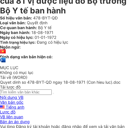
của 81 vị dược liệu do Bộ trưởng
Bộ Y tế ban hành
Số hiệu văn bản:
478-BYT-QĐ
Loại văn bản:
Quyết định
Cơ quan ban hành:
Bộ Y tế
Ngày ban hành:
18-08-1971
Ngày có hiệu lực:
01-01-1972
Đang có hiệu lực
Tình trạng hiệu lực:
Ngôn ngữ:
Định dạng văn bản hiện có:
MỤC LỤC
Không có mục lục
Tải về (WORD)
Quyet dinh so 478-BYT-QD ngay 18-08-1971 (Con hieu luc).doc
Tải lược đồ
Nội dung VB
Văn bản gốc
Tiếng anh
Lược đồ
VB liên quan
Bản án áp dụng
Vui lòng
Đăng ký
tài khoản hoặc
đăng nhập
để xem và tải văn bản