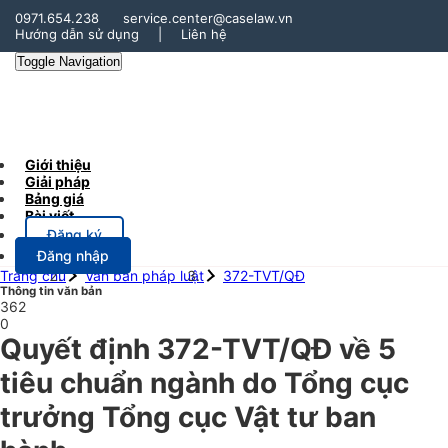
0971.654.238
service.center@caselaw.vn
Hướng dẫn sử dụng
|
Liên hệ
Toggle Navigation
Giới thiệu
Giải pháp
Bảng giá
Bài viết
Đăng ký
Đăng nhập
Trang chủ
Văn bản pháp luật
372-TVT/QĐ
Thông tin văn bản
362
0
Quyết định 372-TVT/QĐ về 5
tiêu chuẩn ngành do Tổng cục
trưởng Tổng cục Vật tư ban