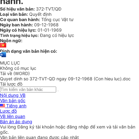
hành.
Số hiệu văn bản:
372-TVT/QĐ
Loại văn bản:
Quyết định
Cơ quan ban hành:
Tổng cục Vật tư
Ngày ban hành:
09-12-1968
Ngày có hiệu lực:
01-01-1969
Đang có hiệu lực
Tình trạng hiệu lực:
Ngôn ngữ:
Định dạng văn bản hiện có:
MỤC LỤC
Không có mục lục
Tải về (WORD)
Quyet dinh so 372-TVT-QD ngay 09-12-1968 (Con hieu luc).doc
Tải lược đồ
Nội dung VB
Văn bản gốc
Tiếng anh
Lược đồ
VB liên quan
Bản án áp dụng
Vui lòng
Đăng ký
tài khoản hoặc
đăng nhập
để xem và tải văn bản
gốc.
Văn bản liên quan đang được cập nhật