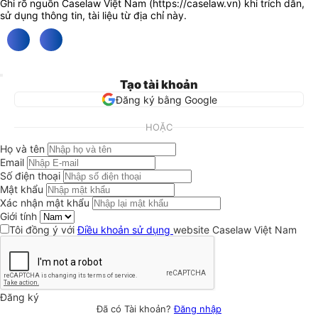
Ghi rõ nguồn Caselaw Việt Nam (
https://caselaw.vn
) khi trích dẫn,
sử dụng thông tin, tài liệu từ địa chỉ này.
Tạo tài khoản
Đăng ký bằng Google
HOẶC
Họ và tên
Email
Số điện thoại
Mật khẩu
Xác nhận mật khẩu
Giới tính
Tôi đồng ý với
Điều khoản sử dụng
website Caselaw Việt Nam
Đăng ký
Đã có Tài khoản?
Đăng nhập