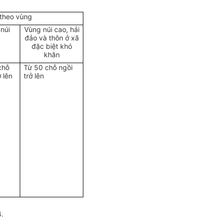
 theo vùng
núi
Vùng núi cao, hải
đảo và thôn ở xã
đặc biệt khó
khăn
chỗ
Từ 50 chỗ ngồi
ở lên
trở lên
4.