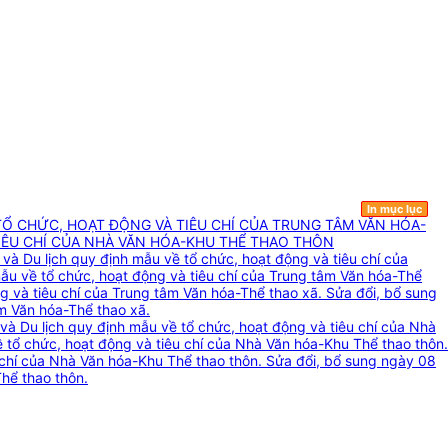
In mục lục
TỔ CHỨC, HOẠT ĐỘNG VÀ TIÊU CHÍ CỦA TRUNG TÂM VĂN HÓA-
TIÊU CHÍ CỦA NHÀ VĂN HÓA-KHU THỂ THAO THÔN
à Du lịch quy định mẫu về tổ chức, hoạt động và tiêu chí của
ẫu về tổ chức, hoạt động và tiêu chí của Trung tâm Văn hóa-Thể
g và tiêu chí của Trung tâm Văn hóa-Thể thao xã. Sửa đổi, bổ sung
m Văn hóa-Thể thao xã.
à Du lịch quy định mẫu về tổ chức, hoạt động và tiêu chí của Nhà
 tổ chức, hoạt động và tiêu chí của Nhà Văn hóa-Khu Thể thao thôn.
 chí của Nhà Văn hóa-Khu Thể thao thôn. Sửa đổi, bổ sung ngày 08
hể thao thôn.