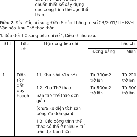
chuẩn thiết kế xây dựng
các công trình thể dục thể
thao.
Điều 2.
Sửa đổi, bổ sung Điều 6 của Thông tư số 06/2011/TT- BVHTT
Văn hóa-Khu Thể thao thôn.
1. Sửa đổi, bổ sung tiêu chí số 1, Điều 6 như sau:
STT
Tiêu
Nội dung tiêu chí
Tiêu chí
chí
Đồng bằng
Miền 
1
Diện
1.1. Khu Nhà Văn hóa
Từ 300m2
Từ 20
tích
trở lên
trở lên
đất
1.2. Khu Thể thao
Từ 500m2
Từ 30
quy
trở lên
trở lên
Sân tập thể thao đơn
hoạch
giản
(chưa kể diện tích sân
bóng đá đơn giản)
1.3. Các công trình thể
thao có thể ở nhiều vị trí
trên địa bàn thôn