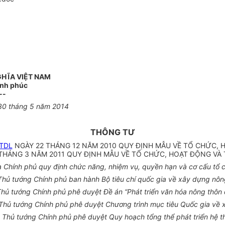
GHĨA VIỆT NAM
ạnh phúc
--
30 tháng 5 năm 2014
THÔNG TƯ
TTDL
NGÀY 22 THÁNG 12 NĂM 2010 QUY ĐỊNH MẪU VỀ TỔ CHỨC, 
THÁNG 3 NĂM 2011 QUY ĐỊNH MẪU VỀ TỔ CHỨC, HOẠT ĐỘNG VÀ 
Chính phủ quy định chức năng, nhiệm vụ, quyền hạn và cơ cấu tổ ch
ủ tướng Chính phủ ban hành Bộ tiêu chí quốc gia về xây dựng nôn
ủ tướng Chính phủ phê duyệt Đề án “Phát triển văn hóa nông thôn
hủ tướng Chính phủ phê duyệt Chương trình mục tiêu Quốc gia về 
Thủ tướng Chính phủ phê duyệt Quy hoạch tổng thể phát triển hệ thố