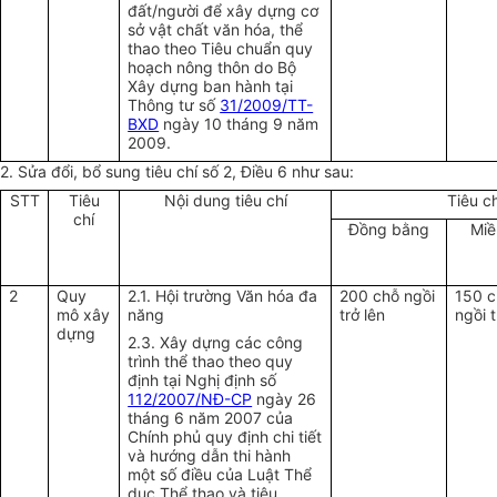
đất/người để xây dựng cơ
sở vật chất văn hóa, thể
thao theo Tiêu chuẩn quy
hoạch nông thôn do Bộ
Xây dựng ban hành tại
Thông tư số
31/2009/TT-
BXD
ngày 10 tháng 9 năm
2009.
2. Sửa đổi, bổ sung tiêu chí số 2,
Điều 6 như sau:
STT
Tiêu
Nội dung tiêu chí
Tiêu c
chí
Đồng bằng
Miề
2
Quy
2.1. Hội trường Văn hóa đa
200 chỗ ngồi
150 
mô xây
năng
trở lên
ngồi t
dựng
2.3. Xây dựng các công
trình thể thao theo quy
định tại Nghị định số
112/2007/NĐ-CP
ngày 26
tháng 6 năm 2007 của
Chính phủ quy định chi tiết
và hướng dẫn thi hành
một số điều của Luật Thể
dục Thể thao và tiêu