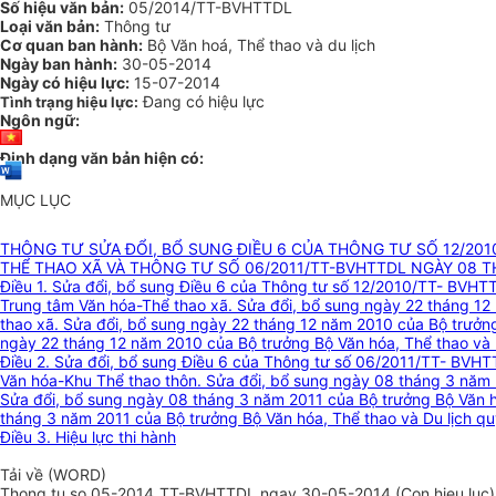
Số hiệu văn bản:
05/2014/TT-BVHTTDL
Loại văn bản:
Thông tư
Cơ quan ban hành:
Bộ Văn hoá, Thể thao và du lịch
Ngày ban hành:
30-05-2014
Ngày có hiệu lực:
15-07-2014
Đang có hiệu lực
Tình trạng hiệu lực:
Ngôn ngữ:
Định dạng văn bản hiện có:
MỤC LỤC
THÔNG TƯ SỬA ĐỔI, BỔ SUNG ĐIỀU 6 CỦA THÔNG TƯ SỐ 12/201
THỂ THAO XÃ VÀ THÔNG TƯ SỐ 06/2011/TT-BVHTTDL NGÀY 08 
Điều 1. Sửa đổi, bổ sung Điều 6 của Thông tư số 12/2010/TT- BVHTT
Trung tâm Văn hóa-Thể thao xã. Sửa đổi, bổ sung ngày 22 tháng 12 
thao xã. Sửa đổi, bổ sung ngày 22 tháng 12 năm 2010 của Bộ trưởng
ngày 22 tháng 12 năm 2010 của Bộ trưởng Bộ Văn hóa, Thể thao và D
Điều 2. Sửa đổi, bổ sung Điều 6 của Thông tư số 06/2011/TT- BVHT
Văn hóa-Khu Thể thao thôn. Sửa đổi, bổ sung ngày 08 tháng 3 năm 2
Sửa đổi, bổ sung ngày 08 tháng 3 năm 2011 của Bộ trưởng Bộ Văn hó
tháng 3 năm 2011 của Bộ trưởng Bộ Văn hóa, Thể thao và Du lịch qu
Điều 3. Hiệu lực thi hành
Tải về (WORD)
Thong tu so 05-2014_TT-BVHTTDL ngay 30-05-2014 (Con hieu luc)