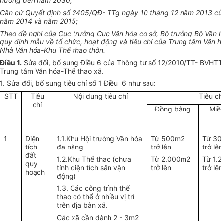
hướng đến năm 2030;
Căn cứ Quyết định số 2405/QĐ- TTg ngày 10 tháng 12 năm 2013 của 
năm 2014 và năm 2015;
Theo đề nghị của Cục trưởng Cục Văn hóa cơ sở, Bộ trưởng Bộ Văn h
quy định mẫu về tổ chức, hoạt động và tiêu chí của Trung tâm Văn 
Nhà Văn hóa-Khu Thể thao thôn.
Điều 1.
Sửa đổi, bổ sung Điều 6 của Thông tư số 12/2010/TT- BVHTTD
Trung tâm Văn hóa-Thể thao xã.
1. Sửa đổi, bổ sung tiêu chí số 1 Điều 6 như sau:
STT
Tiêu
Nội dung tiêu chí
Tiêu c
chí
Đồng bằng
Miề
1
Diện
1.1.Khu Hội trường Văn hóa
Từ 500m2
Từ 3
tích
đa năng
trở lên
trở lê
đất
1.2.Khu Thể thao (chưa
Từ 2.000m2
Từ 1
quy
tính diện tích sân vận
trở lên
trở lê
hoạch
động)
1.3. Các công trình thể
thao có thể ở nhiều vị trí
trên địa bàn xã.
Các xã cần dành 2 - 3m2