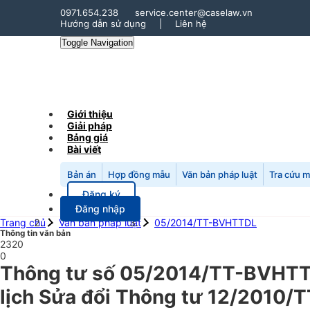
0971.654.238
service.center@caselaw.vn
Hướng dẫn sử dụng
|
Liên hệ
Toggle Navigation
Giới thiệu
Giải pháp
Bảng giá
Bài viết
Bản án
Hợp đồng mẫu
Văn bản pháp luật
Tra cứu 
Đăng ký
Đăng nhập
Trang chủ
Văn bản pháp luật
05/2014/TT-BVHTTDL
Thông tin văn bản
2320
0
Thông tư số 05/2014/TT-BVHTTD
lịch Sửa đổi Thông tư 12/201