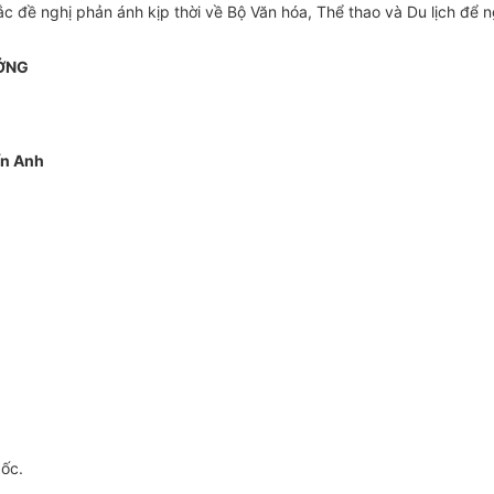
ắc đề nghị phản ánh kịp thời về Bộ Văn hóa, Thể thao và Du lịch để 
ỞNG
n Anh
gốc.