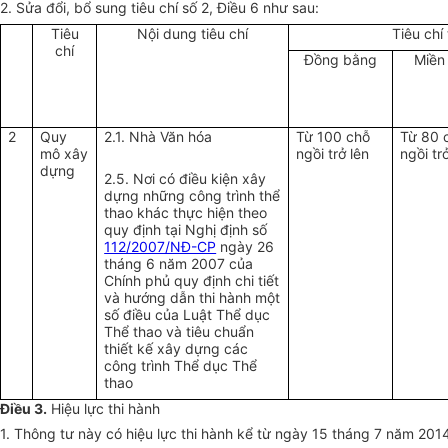
2. Sửa đổi, bổ sung tiêu chí số 2,
Điều 6 như sau:
Tiêu
Nội dung tiêu chí
Tiêu chí
chí
Đồng bằng
Miền 
2
Quy
2.1. Nhà Văn hóa
Từ 100 chỗ
Từ 80 
mô xây
ngồi trở lên
ngồi tr
dựng
2.5. Nơi có điều kiện xây
dựng những công trình thể
thao khác thực hiện theo
quy định tại Nghị định số
112/2007/NĐ-CP
ngày 26
tháng 6 năm 2007 của
Chính phủ quy định chi tiết
và hướng dẫn thi hành một
số điều của Luật Thể dục
Thể thao và tiêu chuẩn
thiết kế xây dựng các
công trình Thể dục Thể
thao
Điều 3.
Hiệu lực thi hành
1. Thông tư này có hiệu lực thi hành kể từ ngày 15 tháng 7 năm 201