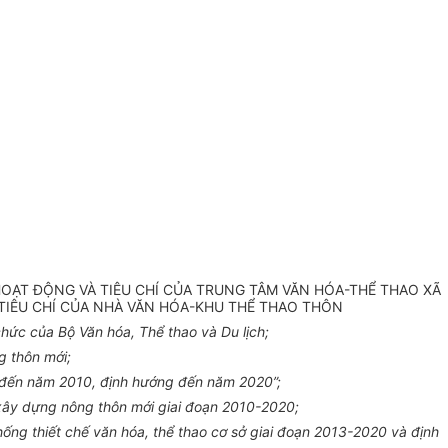
HOẠT ĐỘNG VÀ TIÊU CHÍ CỦA TRUNG TÂM VĂN HÓA-THỂ THAO XÃ
TIÊU CHÍ CỦA NHÀ VĂN HÓA-KHU THỂ THAO THÔN
ức của Bộ Văn hóa, Thể thao và Du lịch;
g thôn mới;
 đến năm 2010, định hướng đến năm 2020”;
xây dựng nông thôn mới giai đoạn 2010-2020;
ng thiết chế văn hóa, thể thao cơ sở giai đoạn 2013-2020 và định