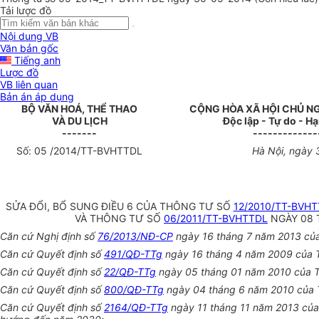
Tải lược đồ
Nội dung VB
Văn bản gốc
Tiếng anh
Lược đồ
VB liên quan
Bản án áp dụng
BỘ VĂN HOÁ, THỂ THAO
CỘNG HÒA XÃ HỘI CHỦ N
VÀ DU LỊCH
Độc lập - Tự do - H
-------
-------------
Số: 05 /2014/TT-BVHTTDL
Hà Nội, ngày 
SỬA ĐỔI, BỔ SUNG ĐIỀU 6 CỦA THÔNG TƯ SỐ
12/2010/TT-BVH
VÀ THÔNG TƯ SỐ
06/2011/TT-BVHTTDL
NGÀY 08 
Căn cứ Nghị định số
76/2013/NĐ-CP
ngày 16 tháng 7 năm 2013 của 
Căn cứ Quyết định số
491/QĐ-TTg
ngày 16 tháng 4 năm 2009 của Th
Căn cứ Quyết định số
22/QĐ-TTg
ngày 05 tháng 01 năm 2010 của Th
Căn cứ Quyết định số
800/QĐ-TTg
ngày 04 tháng 6 năm 2010 của T
Căn cứ Quyết định số
2164/QĐ-TTg
ngày 11 tháng 11 năm 2013 của 