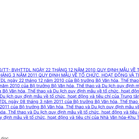
0/TT- BVHTTDL NGÀY 22 THÁNG 12 NĂM 2010 QUY ĐỊNH MẪU VỀ 
THÁNG 3 NĂM 2011 QUY ĐỊNH MẪU VỀ TỔ CHỨC, HOẠT ĐỘNG VÀ 
DL ngày 22 tháng 12 năm 2010 của Bộ trưởng Bộ Văn hóa, Thể thao v
năm 2010 của Bộ trưởng Bộ Văn hóa, Thể thao và Du lịch quy định m
 Bộ Văn hóa, Thể thao và Du lịch quy định mẫu về tổ chức, hoạt độn
u lịch quy định mẫu về tổ chức, hoạt động và tiêu chí của Trung tâ
TDL ngày 08 tháng 3 năm 2011 của Bộ trưởng Bộ Văn hóa, Thể thao v
011 của Bộ trưởng Bộ Văn hóa, Thể thao và Du lịch quy định mẫu về
a, Thể thao và Du lịch quy định mẫu về tổ chức, hoạt động và tiêu
y định mẫu về tổ chức, hoạt động và tiêu chí của Nhà Văn hóa-Khu T
.doc