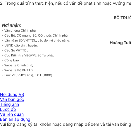
2. Trong quá trình thực hiện, nếu có vấn đề phát sinh hoặc vướng m
BỘ TRƯ
Nơi nhận:
- Văn phòng Chính phủ;
- Các Bộ, CQ ngang Bộ, CQ thuộc Chính phủ;
- Lãnh đạo Bộ VHTTDL, các đơn vị chức năng;
Hoàng Tuấ
- UBND cấp tỉnh, huyện;
- Các Sở VHTTDL;
- Cục Kiểm tra VBQPPL Bộ Tư pháp;
- Công báo;
- Website Chính phủ;
- Website Bộ VHTTDL;
- Lưu: VT, VHCS (02), TCT (1000).
Nội dung VB
Văn bản gốc
Tiếng anh
Lược đồ
VB liên quan
Bản án áp dụng
Vui lòng
Đăng ký
tài khoản hoặc
đăng nhập
để xem và tải văn bản 