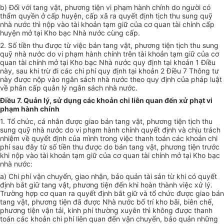
b) Đối với tang vật, phương tiện vi phạm hành chính do người có
thẩm quyền ở cấp huyện, cấp xã ra quyết định tịch thu sung quỹ
nhà nước thì nộp vào tài khoản tạm giữ của cơ quan tài chính cấp
huyện mở tại Kho bạc Nhà nước cùng cấp.
2. Số tiền thu được từ việc bán tang vật, phương tiện tịch thu sung
quỹ nhà nước do vi phạm hành chính trên tài khoản tạm giữ của cơ
quan tài chính mở tại Kho bạc Nhà nước quy định tại khoản 1 Điều
này, sau khi trừ đi các chi phí quy định tại khoản 2 Điều 7 Thông tư
này được nộp vào ngân sách nhà nước theo quy định của pháp luật
về phân cấp quản lý ngân sách nhà nước.
Điều 7. Quản lý, sử dụng các khoản chi liên quan đến xử phạt vi
phạm hành chính
1. Tổ chức, cá nhân được giao bán tang vật, phương tiện tịch thu
sung quỹ nhà nước do vi phạm hành chính quyết định và chịu trách
nhiệm về quyết định của mình trong việc thanh toán các khoản chi
phí sau đây từ số tiền thu được do bán tang vật, phương tiện trước
khi nộp vào tài khoản tạm giữ của cơ quan tài chính mở tại Kho bạc
nhà nước:
a) Chi phí vận chuyển, giao nhận, bảo quản tài sản từ khi có quyết
định bắt giữ tang vật, phương tiện đến khi hoàn thành việc xử lý.
Trường hợp cơ quan ra quyết định bắt giữ và tổ chức được giao bán
tang vật, phương tiện đã được Nhà nước bố trí kho bãi, biên chế,
phương tiện vận tải, kinh phí thường xuyên thì không được thanh
toán các khoản chi phí liên quan đến vận chuyển, bảo quản những