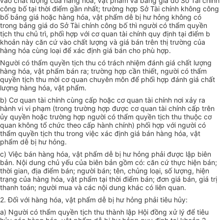
vào chất lượng của hàng hóa, vật phẩm và bảng giá do Sở Tài chính
công bố tại thời điểm gần nhất; trường hợp Sở Tài chính không công
bố bảng giá hoặc hàng hóa, vật phẩm dễ bị hư hỏng không có
trong bảng giá do Sở Tài chính công bố thì người có thẩm quyền
tịch thu chủ trì, phối hợp với cơ quan tài chính quy định tại điểm b
khoản này căn cứ vào chất lượng và giá bán trên thị trường của
hàng hóa cùng loại để xác định giá bán cho phù hợp.
Người có thẩm quyền tịch thu có trách nhiệm đánh giá chất lượng
hàng hóa, vật phẩm bán ra; trường hợp cần thiết, người có thẩm
quyền tịch thu mời cơ quan chuyên môn để phối hợp đánh giá chất
lượng hàng hóa, vật phẩm.
b) Cơ quan tài chính cùng cấp hoặc cơ quan tài chính nơi xảy ra
hành vi vi phạm (trong trường hợp được cơ quan tài chính cấp trên
ủy quyền hoặc trường hợp người có thẩm quyền tịch thu thuộc cơ
quan không tổ chức theo cấp hành chính) phối hợp với người có
thẩm quyền tịch thu trong việc xác định giá bán hàng hóa, vật
phẩm dễ bị hư hỏng.
c) Việc bán hàng hóa, vật phẩm dễ bị hư hỏng phải được lập biên
bản. Nội dung chủ yếu của biên bản gồm có: căn cứ thực hiện bán;
thời gian, địa điểm bán; người bán; tên, chủng loại, số lượng, hiện
trạng của hàng hóa, vật phẩm tại thời điểm bán; đơn giá bán, giá trị
thanh toán; người mua và các nội dung khác có liên quan.
2. Đối với hàng hóa, vật phẩm dễ bị hư hỏng phải tiêu hủy:
a) Người có thẩm quyền tịch thu thành lập Hội đồng xử lý để tiêu