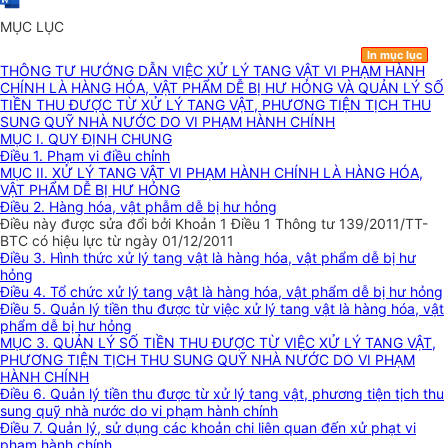
MỤC LỤC
In mục lục
THÔNG TƯ HƯỚNG DẪN VIỆC XỬ LÝ TANG VẬT VI PHẠM HÀNH
CHÍNH LÀ HÀNG HÓA, VẬT PHẨM DỄ BỊ HƯ HỎNG VÀ QUẢN LÝ SỐ
TIỀN THU ĐƯỢC TỪ XỬ LÝ TANG VẬT, PHƯƠNG TIỆN TỊCH THU
SUNG QUỸ NHÀ NƯỚC DO VI PHẠM HÀNH CHÍNH
MỤC I. QUY ĐỊNH CHUNG
Điều 1. Phạm vi điều chỉnh
MỤC II. XỬ LÝ TANG VẬT VI PHẠM HÀNH CHÍNH LÀ HÀNG HÓA,
VẬT PHẨM DỄ BỊ HƯ HỎNG
Điều 2. Hàng hóa, vật phẫm dễ bị hư hỏng
Điều này được sửa đổi bởi Khoản 1 Điều 1 Thông tư 139/2011/TT-
BTC có hiệu lực từ ngày 01/12/2011
Điều 3. Hình thức xử lý tang vật là hàng hóa, vật phẩm dễ bị hư
hỏng
Điều 4. Tổ chức xử lý tang vật là hàng hóa, vật phẩm dễ bị hư hỏng
Điều 5. Quản lý tiền thu được từ việc xử lý tang vật là hàng hóa, vật
phẩm dễ bị hư hỏng
MỤC 3. QUẢN LÝ SỐ TIỀN THU ĐƯỢC TỪ VIỆC XỬ LÝ TANG VẬT,
PHƯƠNG TIỆN TỊCH THU SUNG QUỸ NHÀ NƯỚC DO VI PHẠM
HÀNH CHÍNH
Điều 6. Quản lý tiền thu được từ xử lý tang vật, phương tiện tịch thu
sung quỹ nhà nước do vi phạm hành chính
Điều 7. Quản lý, sử dụng các khoản chi liên quan đến xử phạt vi
phạm hành chính