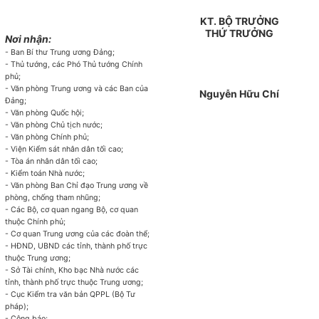
KT. BỘ TRƯỞNG
THỨ TRƯỞNG
Nơi nhận:
- Ban Bí thư Trung ương Đảng;
- Thủ tướng, các Phó Thủ tướng Chính
phủ;
- Văn phòng Trung ương và các Ban của
Nguyễn Hữu Chí
Đảng;
- Văn phòng Quốc hội;
- Văn phòng Chủ tịch nước;
- Văn phòng Chính phủ;
- Viện Kiểm sát nhân dân tối cao;
- Tòa án nhân dân tối cao;
- Kiểm toán Nhà nước;
- Văn phòng Ban Chỉ đạo Trung ương về
phòng, chống tham nhũng;
- Các Bộ, cơ quan ngang Bộ, cơ quan
thuộc Chính phủ;
- Cơ quan Trung ương của các đoàn thể;
- HĐND, UBND các tỉnh, thành phố trực
thuộc Trung ương;
- Sở Tài chính, Kho bạc Nhà nước các
tỉnh, thành phố trực thuộc Trung ương;
- Cục Kiểm tra văn bản QPPL (Bộ Tư
pháp);
- Công báo;