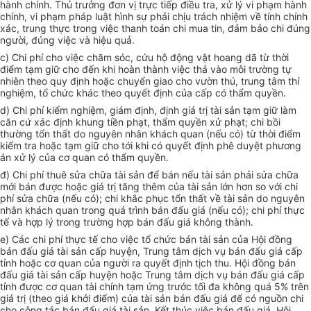
hành chính. Thủ trưởng đơn vị trực tiếp điều tra, xử lý vi phạm hành
chính, vi phạm pháp luật hình sự phải chịu trách nhiệm về tính chính
xác, trung thực trong việc thanh toán chi mua tin, đảm bảo chi đúng
người, đúng việc và hiệu quả.
c) Chi phí cho việc chăm sóc, cứu hộ động vật hoang dã từ thời
điểm tạm giữ cho đến khi hoàn thành việc thả vào môi trường tự
nhiên theo quy định hoặc chuyển giao cho vườn thú, trung tâm thí
nghiệm, tổ chức khác theo quyết định của cấp có thẩm quyền.
d) Chi phí kiểm nghiệm, giám định, định giá trị tài sản tạm giữ làm
căn cứ xác định khung tiền phạt, thẩm quyền xử phạt; chi bồi
thường tổn thất do nguyên nhân khách quan (nếu có) từ thời điểm
kiểm tra hoặc tạm giữ cho tới khi có quyết định phê duyệt phương
án xử lý của cơ quan có thẩm quyền.
đ) Chi phí thuê sửa chữa tài sản để bán nếu tài sản phải sửa chữa
mới bán được hoặc giá trị tăng thêm của tài sản lớn hơn so với chi
phí sửa chữa (nếu có); chi khắc phục tổn thất về tài sản do nguyên
nhân khách quan trong quá trình bán đấu giá (nếu có); chi phí thực
tế và hợp lý trong trường hợp bán đấu giá không thành.
e) Các chi phí thực tế cho việc tổ chức bán tài sản của Hội đồng
bán đấu giá tài sản cấp huyện, Trung tâm dịch vụ bán đấu giá cấp
tỉnh hoặc cơ quan của người ra quyết định tịch thu. Hội đồng bán
đấu giá tài sản cấp huyện hoặc Trung tâm dịch vụ bán đấu giá cấp
tỉnh được cơ quan tài chính tạm ứng trước tối đa không quá 5% trên
giá trị (theo giá khởi điểm) của tài sản bán đấu giá để có nguồn chi
cho công tác bán đấu giá tài sản. Kết thúc việc bán đấu giá, Hội