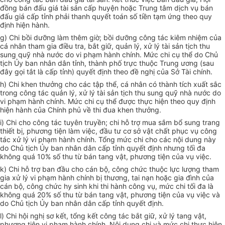
đồng bán đấu giá tài sản cấp huyện hoặc Trung tâm dịch vụ bán
đấu giá cấp tỉnh phải thanh quyết toán số tiền tạm ứng theo quy
định hiện hành.
g) Chi bồi dưỡng làm thêm giờ; bồi dưỡng công tác kiêm nhiệm của
cá nhân tham gia điều tra, bắt giữ, quản lý, xử lý tài sản tịch thu
sung quỹ nhà nước do vi phạm hành chính. Mức chi cụ thể do Chủ
tịch Ủy ban nhân dân tỉnh, thành phố trực thuộc Trung ương (sau
đây gọi tắt là cấp tỉnh) quyết định theo đề nghị của Sở Tài chính.
h) Chi khen thưởng cho các tập thể, cá nhân có thành tích xuất sắc
trong công tác quản lý, xử lý tài sản tịch thu sung quỹ nhà nước do
vi phạm hành chính. Mức chi cụ thể được thực hiện theo quy định
hiện hành của Chính phủ về thi đua khen thưởng.
i) Chi cho công tác tuyên truyền; chi hỗ trợ mua sắm bổ sung trang
thiết bị, phương tiện làm việc, đầu tư cơ sở vật chất phục vụ công
tác xử lý vi phạm hành chính. Tổng mức chi cho các nội dung này
do Chủ tịch Ủy ban nhân dân cấp tỉnh quyết định nhưng tối đa
không quá 10% số thu từ bán tang vật, phương tiện của vụ việc.
k) Chi hỗ trợ ban đầu cho cán bộ, công chức thuộc lực lượng tham
gia xử lý vi phạm hành chính bị thương, tai nạn hoặc gia đình của
cán bộ, công chức hy sinh khi thi hành công vụ, mức chi tối đa là
không quá 20% số thu từ bán tang vật, phương tiện của vụ việc và
do Chủ tịch Ủy ban nhân dân cấp tỉnh quyết định.
l) Chi hội nghị sơ kết, tổng kết công tác bắt giữ, xử lý tang vật,
phương tiện vi phạm hành chính. Nội dung chi và mức chi thực hiện