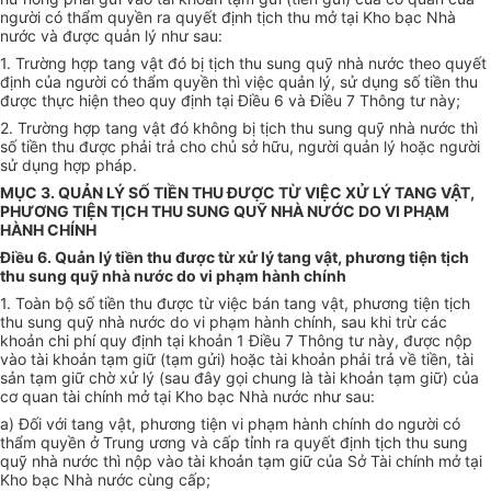
người có thẩm quyền ra quyết định tịch thu mở tại Kho bạc Nhà
nước và được quản lý như sau:
1. Trường hợp tang vật đó bị tịch thu sung quỹ nhà nước theo quyết
định của người có thẩm quyền thì việc quản lý, sử dụng số tiền thu
được thực hiện theo quy định tại Điều 6 và Điều 7 Thông tư này;
2. Trường hợp tang vật đó không bị tịch thu sung quỹ nhà nước thì
số tiền thu được phải trả cho chủ sở hữu, người quản lý hoặc người
sử dụng hợp pháp.
MỤC 3. QUẢN LÝ SỐ TIỀN THU ĐƯỢC TỪ VIỆC XỬ LÝ TANG VẬT,
PHƯƠNG TIỆN TỊCH THU SUNG QUỸ NHÀ NƯỚC DO VI PHẠM
HÀNH CHÍNH
Điều 6. Quản lý tiền thu được từ xử lý tang vật, phương tiện tịch
thu sung quỹ nhà nước do vi phạm hành chính
1. Toàn bộ số tiền thu được từ việc bán tang vật, phương tiện tịch
thu sung quỹ nhà nước do vi phạm hành chính, sau khi trừ các
khoản chi phí quy định tại khoản 1 Điều 7 Thông tư này, được nộp
vào tài khoản tạm giữ (tạm gửi) hoặc tài khoản phải trả về tiền, tài
sản tạm giữ chờ xử lý (sau đây gọi chung là tài khoản tạm giữ) của
cơ quan tài chính mở tại Kho bạc Nhà nước như sau:
a) Đối với tang vật, phương tiện vi phạm hành chính do người có
thẩm quyền ở Trung ương và cấp tỉnh ra quyết định tịch thu sung
quỹ nhà nước thì nộp vào tài khoản tạm giữ của Sở Tài chính mở tại
Kho bạc Nhà nước cùng cấp;