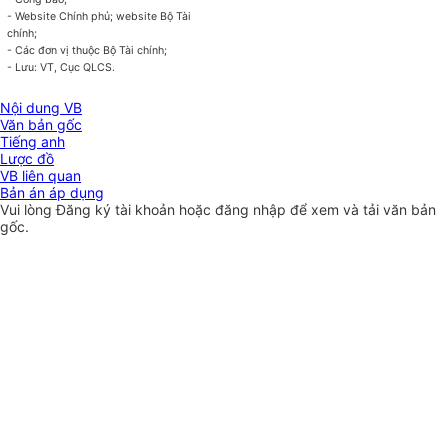
- Website Chính phủ; website Bộ Tài
chính;
- Các đơn vị thuộc Bộ Tài chính;
- Lưu: VT, Cục QLCS.
Nội dung VB
Văn bản gốc
Tiếng anh
Lược đồ
VB liên quan
Bản án áp dụng
Vui lòng
Đăng ký
tài khoản hoặc
đăng nhập
để xem và tải văn bản
gốc.