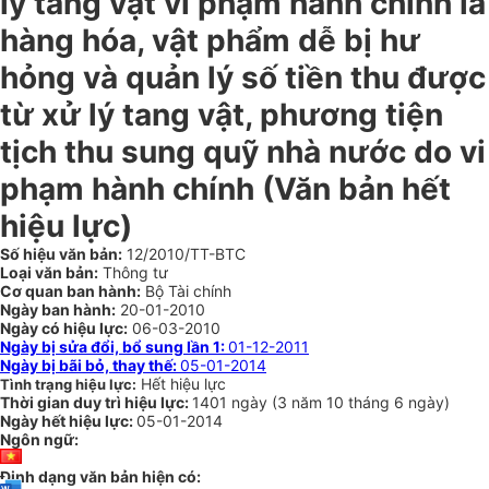
lý tang vật vi phạm hành chính là
hàng hóa, vật phẩm dễ bị hư
hỏng và quản lý số tiền thu được
từ xử lý tang vật, phương tiện
tịch thu sung quỹ nhà nước do vi
phạm hành chính (Văn bản hết
hiệu lực)
Số hiệu văn bản:
12/2010/TT-BTC
Loại văn bản:
Thông tư
Cơ quan ban hành:
Bộ Tài chính
Ngày ban hành:
20-01-2010
Ngày có hiệu lực:
06-03-2010
Ngày bị sửa đổi, bổ sung lần 1:
01-12-2011
Ngày bị bãi bỏ, thay thế:
05-01-2014
Hết hiệu lực
Tình trạng hiệu lực:
Thời gian duy trì hiệu lực:
1401 ngày
(
3 năm
10 tháng
6 ngày
)
Ngày hết hiệu lực:
05-01-2014
Ngôn ngữ:
Định dạng văn bản hiện có: