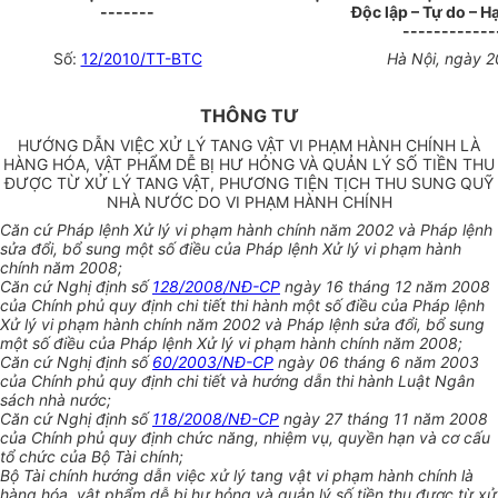
-------
Độc lập – Tự do – 
------------
Số:
12/2010/TT-BTC
Hà Nội, ngày 
THÔNG TƯ
HƯỚNG DẪN VIỆC XỬ LÝ TANG VẬT VI PHẠM HÀNH CHÍNH LÀ
HÀNG HÓA, VẬT PHẨM DỄ BỊ HƯ HỎNG VÀ QUẢN LÝ SỐ TIỀN THU
ĐƯỢC TỪ XỬ LÝ TANG VẬT, PHƯƠNG TIỆN TỊCH THU SUNG QUỸ
NHÀ NƯỚC DO VI PHẠM HÀNH CHÍNH
Căn cứ Pháp lệnh Xử lý vi phạm hành chính năm 2002 và Pháp lệnh
sửa đổi, bổ sung một số điều của Pháp lệnh Xử lý vi phạm hành
chính năm 2008;
Căn cứ Nghị định số
128/2008/NĐ-CP
ngày 16 tháng 12 năm 2008
của Chính phủ quy định chi tiết thi hành một số điều của Pháp lệnh
Xử lý vi phạm hành chính năm 2002 và Pháp lệnh sửa đổi, bổ sung
một số điều của Pháp lệnh Xử lý vi phạm hành chính năm 2008;
Căn cứ Nghị định số
60/2003/NĐ-CP
ngày 06 tháng 6 năm 2003
của Chính phủ quy định chi tiết và hướng dẫn thi hành Luật Ngân
sách nhà nước;
Căn cứ Nghị định số
118/2008/NĐ-CP
ngày 27 tháng 11 năm 2008
của Chính phủ quy định chức năng, nhiệm vụ, quyền hạn và cơ cấu
tổ chức của Bộ Tài chính;
Bộ Tài chính hướng dẫn việc xử lý tang vật vi phạm hành chính là
hàng hóa, vật phẩm dễ bị hư hỏng và quản lý số tiền thu được từ xử