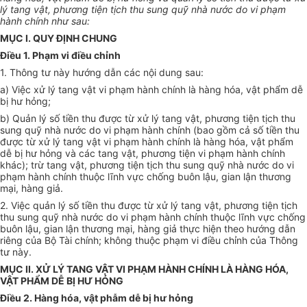
lý tang vật, phương tiện tịch thu sung quỹ nhà nước do vi phạm
hành chính như sau:
MỤC
I.
QUY ĐỊNH CHUNG
Điều 1. Phạm vi điều chỉnh
1. Thông tư này hướng dẫn các nội dung sau:
a) Việc xử lý tang vật vi phạm hành chính là hàng hóa, vật phẩm dễ
bị hư hỏng;
b) Quản lý số tiền thu được từ xử lý tang vật, phương tiện tịch thu
sung quỹ nhà nước do vi phạm hành chính (bao gồm cả số tiền thu
được từ xử lý tang vật vi phạm hành chính là hàng hóa, vật phẩm
dễ bị hư hỏng và các tang vật, phương tiện vi phạm hành chính
khác); trừ tang vật, phương tiện tịch thu sung quỹ nhà nước do vi
phạm hành chính thuộc lĩnh vực chống buôn lậu, gian lận thương
mại, hàng giả.
2. Việc quản lý số tiền thu được từ xử lý tang vật, phương tiện tịch
thu sung quỹ nhà nước do vi phạm hành chính thuộc lĩnh vực chống
buôn lậu, gian lận thương mại, hàng giả thực hiện theo hướng dẫn
riêng của Bộ Tài chính; không thuộc phạm vi điều chỉnh của Thông
tư này.
MỤC II. XỬ LÝ TANG VẬT VI PHẠM HÀNH CHÍNH LÀ HÀNG HÓA,
VẬT PHẨM DỄ BỊ HƯ HỎNG
Điều 2. Hàng hóa, vật phẫm dễ bị hư hỏng