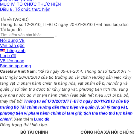
MỤC IV. TỔ CHỨC THỰC HIỆN
Điều 8. Tổ chức thực hiện
Tải về (WORD)
Thong tu so 12-2010_TT-BTC ngay 20-01-2010 (Het hieu luc).doc
Tải lược đồ
Nội dung VB
Văn bản gốc
Tiếng anh
Lược đồ
VB liên quan
Bản án áp dụng
Caselaw Việt Nam:
“Kể từ ngày 05-01-2014, Thông tư số 12/2010/TT-
BTC ngày 20/01/2010 của Bộ trưởng Bộ Tài chính Hướng dẫn việc xử lý
tang vật vi phạm hành chính là hàng hóa, vật phẩm dễ bị hư hỏng và
quản lý số tiền thu được từ xử lý tang vật, phương tiện tịch thu sung
quỹ nhà nước do vi phạm hành chính (Văn bản hết hiệu lực) bị bãi bỏ,
thay thế bởi
Thông tư số 173/2013/TT-BTC ngày 20/11/2013 của Bộ
trưởng Bộ Tài chính Hướng dẫn thực hiện về quản lý, xử lý tang vật,
phương tiện vi phạm hành chính bị tạm giữ, tịch thu theo thủ tục hành
chính
”.
Xem thêm
Lược đồ.
Dòng trạng thái hiệu lực.
BỘ TÀI CHÍNH
CỘNG HÒA XÃ HỘI CHỦ N