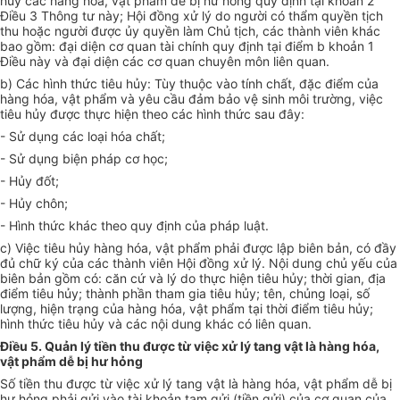
hủy các hàng hóa, vật phẩm dễ bị hư hỏng quy định tại khoản 2
Điều 3 Thông tư này; Hội đồng xử lý do người có thẩm quyền tịch
thu hoặc người được ủy quyền làm Chủ tịch, các thành viên khác
bao gồm: đại diện cơ quan tài chính quy định tại điểm b khoản 1
Điều này và đại diện các cơ quan chuyên môn liên quan.
b) Các hình thức tiêu hủy: Tùy thuộc vào tính chất, đặc điểm của
hàng hóa, vật phẩm và yêu cầu đảm bảo vệ sinh môi trường, việc
tiêu hủy được thực hiện theo các hình thức sau đây:
- Sử dụng các loại hóa chất;
- Sử dụng biện pháp cơ học;
- Hủy đốt;
- Hủy chôn;
- Hình thức khác theo quy định của pháp luật.
c) Việc tiêu hủy hàng hóa, vật phẩm phải được lập biên bản, có đầy
đủ chữ ký của các thành viên Hội đồng xử lý. Nội dung chủ yếu của
biên bản gồm có: căn cứ và lý do thực hiện tiêu hủy; thời gian, địa
điểm tiêu hủy; thành phần tham gia tiêu hủy; tên, chủng loại, số
lượng, hiện trạng của hàng hóa, vật phẩm tại thời điểm tiêu hủy;
hình thức tiêu hủy và các nội dung khác có liên quan.
Điều 5. Quản lý tiền thu được từ việc xử lý tang vật là hàng hóa,
vật phẩm dễ bị hư hỏng
Số tiền thu được từ việc xử lý tang vật là hàng hóa, vật phẩm dễ bị
hư hỏng phải gửi vào tài khoản tạm gửi (tiền gửi) của cơ quan của