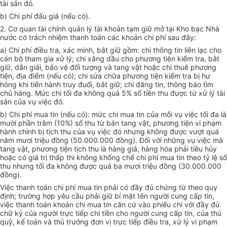
tài sản đó.
b) Chi phí đấu giá (nếu có).
2. Cơ quan tài chính quản lý tài khoản tạm giữ mở tại Kho bạc Nhà
nước có trách nhiệm thanh toán các khoản chi phí sau đây:
a) Chi phí điều tra, xác minh, bắt giữ gồm: chi thông tin liên lạc cho
cán bộ tham gia xử lý; chi xăng dầu cho phương tiện kiểm tra, bắt
giữ, dẫn giải, bảo vệ đối tượng và tang vật hoặc chi thuê phương
tiện, địa điểm (nếu có); chi sửa chữa phương tiện kiểm tra bị hư
hỏng khi tiến hành truy đuổi, bắt giữ; chi đăng tin, thông báo tìm
chủ hàng. Mức chi tối đa không quá 5% số tiền thu được từ xử lý tài
sản của vụ việc đó.
b) Chi phí mua tin (nếu có): mức chi mua tin của mỗi vụ việc tối đa là
mười phần trăm (10%) số thu từ bán tang vật, phương tiện vi phạm
hành chính bị tịch thu của vụ việc đó nhưng không được vượt quá
năm mươi triệu đồng (50.000.000 đồng). Đối với những vụ việc mà
tang vật, phương tiện tịch thu là hàng giả, hàng hóa phải tiêu hủy
hoặc có giá trị thấp thì không khống chế chi phí mua tin theo tỷ lệ số
thu nhưng tối đa không được quá ba mươi triệu đồng (30.000.000
đồng).
Việc thanh toán chi phí mua tin phải có đầy đủ chứng từ theo quy
định; trường hợp yêu cầu phải giữ bí mật tên người cung cấp tin,
việc thanh toán khoản chi mua tin căn cứ vào phiếu chi với đầy đủ
chữ ký của người trực tiếp chi tiền cho người cung cấp tin, của thủ
quỹ, kế toán và thủ trưởng đơn vị trực tiếp điều tra, xử lý vi phạm