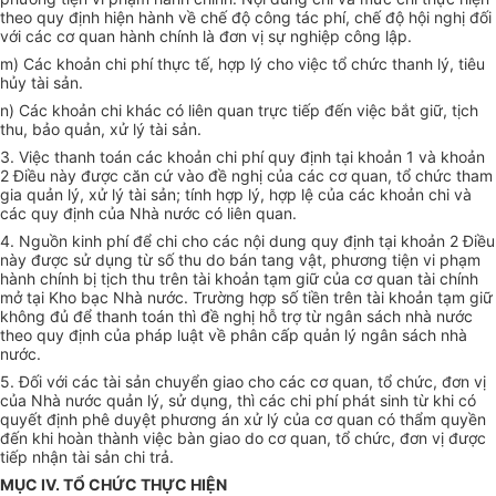
theo quy định hiện hành về chế độ công tác phí, chế độ hội nghị đối
với các cơ quan hành chính là đơn vị sự nghiệp công lập.
m) Các khoản chi phí thực tế, hợp lý cho việc tổ chức thanh lý, tiêu
hủy tài sản.
n) Các khoản chi khác có liên quan trực tiếp đến việc bắt giữ, tịch
thu, bảo quản, xử lý tài sản.
3. Việc thanh toán các khoản chi phí quy định tại khoản 1 và khoản
2 Điều này được căn cứ vào đề nghị của các cơ quan, tổ chức tham
gia quản lý, xử lý tài sản; tính hợp lý, hợp lệ của các khoản chi và
các quy định của Nhà nước có liên quan.
4. Nguồn kinh phí để chi cho các nội dung quy định tại khoản 2 Điều
này được sử dụng từ số thu do bán tang vật, phương tiện vi phạm
hành chính bị tịch thu trên tài khoản tạm giữ của cơ quan tài chính
mở tại Kho bạc Nhà nước. Trường hợp số tiền trên tài khoản tạm giữ
không đủ để thanh toán thì đề nghị hỗ trợ từ ngân sách nhà nước
theo quy định của pháp luật về phân cấp quản lý ngân sách nhà
nước.
5. Đối với các tài sản chuyển giao cho các cơ quan, tổ chức, đơn vị
của Nhà nước quản lý, sử dụng, thì các chi phí phát sinh từ khi có
quyết định phê duyệt phương án xử lý của cơ quan có thẩm quyền
đến khi hoàn thành việc bàn giao do cơ quan, tổ chức, đơn vị được
tiếp nhận tài sản chi trả.
MỤC IV. TỔ CHỨC THỰC HIỆN