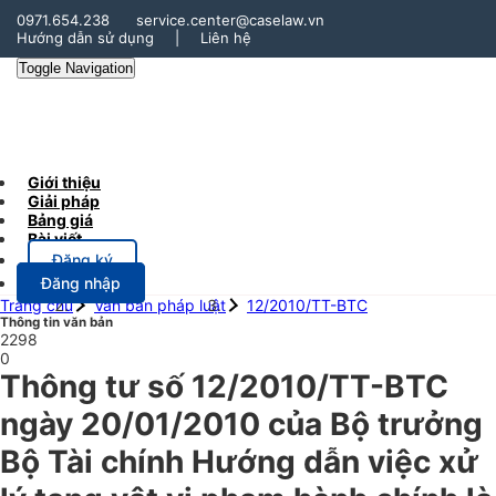
0971.654.238
service.center@caselaw.vn
Hướng dẫn sử dụng
|
Liên hệ
Toggle Navigation
Giới thiệu
Giải pháp
Bảng giá
Bài viết
Đăng ký
Đăng nhập
Trang chủ
Văn bản pháp luật
12/2010/TT-BTC
Thông tin văn bản
2298
0
Thông tư số 12/2010/TT-BTC
ngày 20/01/2010 của Bộ trưởng
Bộ Tài chính Hướng dẫn việc xử