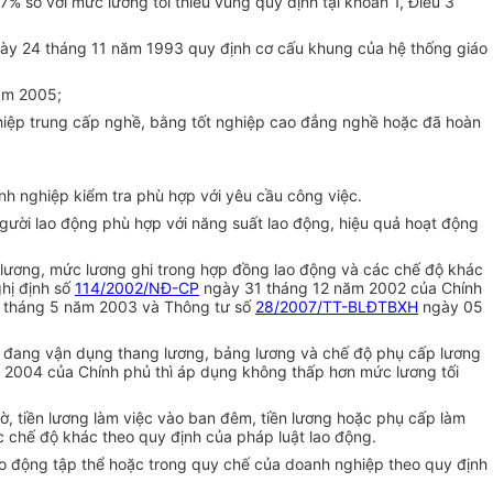
% so với mức lương tối thiểu vùng quy định tại khoản 1, Điều 3
gày 24 tháng 11 năm 1993 quy định cơ cấu khung của hệ thống giáo
ăm 2005;
hiệp trung cấp nghề, bằng tốt nghiệp cao đẳng nghề hoặc đã hoàn
h nghiệp kiểm tra phù hợp với yêu cầu công việc.
người lao động phù hợp với năng suất lao động, hiệu quả hoạt động
p lương, mức lương ghi trong hợp đồng lao động và các chế độ khác
hị định số
114/2002/NĐ-CP
ngày 31 tháng 12 năm 2002 của Chính
tháng 5 năm 2003 và Thông tư số
28/2007/TT-BLĐTBXH
ngày 05
ớc đang vận dụng thang lương, bảng lương và chế độ phụ cấp lương
2004 của Chính phủ thì áp dụng không thấp hơn mức lương tối
ờ, tiền lương làm việc vào ban đêm, tiền lương hoặc phụ cấp làm
c chế độ khác theo quy định của pháp luật lao động.
ao động tập thể hoặc trong quy chế của doanh nghiệp theo quy định