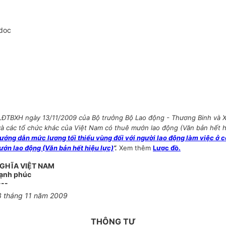
.doc
LĐTBXH ngày 13/11/2009 của Bộ trưởng Bộ Lao động - Thương Binh và X
ân và các tổ chức khác của Việt Nam có thuê mướn lao động (Văn bản hết hi
ng dẫn mức lương tối thiểu vùng đối với người lao động làm việc ở công
ướn lao động (Văn bản hết hiệu lực)
”.
Xem thêm
Lược đồ.
GHĨA VIỆT NAM
Hạnh phúc
---
3 tháng 11 năm 2009
THÔNG TƯ