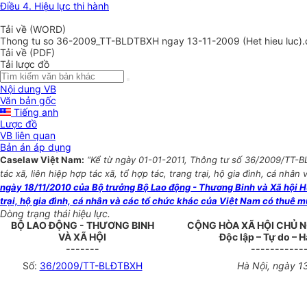
Điều 4. Hiệu lực thi hành
Tải về (WORD)
Thong tu so 36-2009_TT-BLDTBXH ngay 13-11-2009 (Het hieu luc)
Tải về (PDF)
Tải lược đồ
Nội dung VB
Văn bản gốc
Tiếng anh
Lược đồ
VB liên quan
Bản án áp dụng
Caselaw Việt Nam:
“Kể từ ngày 01-01-2011, Thông tư số 36/2009/TT-B
tác xã, liên hiệp hợp tác xã, tổ hợp tác, trang trại, hộ gia đình, cá nh
ngày 18/11/2010 của Bộ trưởng Bộ Lao động - Thương Binh và Xã hội Hướ
trại, hộ gia đình, cá nhân và các tổ chức khác của Việt Nam có thuê m
Dòng trạng thái hiệu lực.
BỘ LAO ĐỘNG - THƯƠNG BINH
CỘNG HÒA XÃ HỘI CHỦ N
VÀ XÃ HỘI
Độc lập – Tự do – 
-------
-----------
Số:
36/2009/TT-BLĐTBXH
Hà Nội, ngày 1