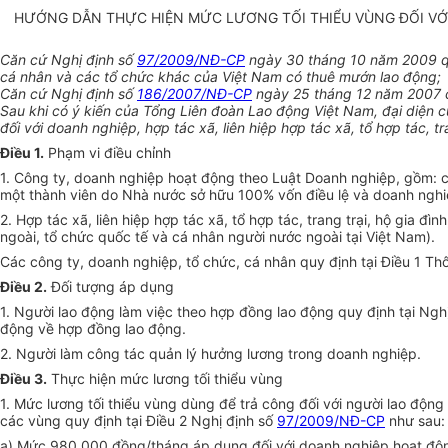
HƯỚNG DẪN THỰC HIỆN MỨC LƯƠNG TỐI THIỂU VÙNG ĐỐI VỚI D
Căn cứ Nghị định số
97/2009/NĐ-CP
ngày 30 tháng 10 năm 2009 quy 
cá nhân và các tổ chức khác của Việt Nam có thuê mướn lao động;
Căn cứ Nghị định số
186/2007/NĐ-CP
ngày 25 tháng 12 năm 2007 c
Sau khi có ý kiến của Tổng Liên đoàn Lao động Việt Nam, đại diện 
đối với doanh nghiệp, hợp tác xã, liên hiệp hợp tác xã, tổ hợp tác, 
Điều 1.
Phạm vi điều chỉnh
1. Công ty, doanh nghiệp hoạt động theo Luật Doanh nghiệp, gồm: 
một thành viên do Nhà nước sở hữu 100% vốn điều lệ và doanh nghi
2. Hợp tác xã, liên hiệp hợp tác xã, tổ hợp tác, trang trại, hộ gi
ngoài, tổ chức quốc tế và cá nhân người nước ngoài tại Việt Nam).
Các công ty, doanh nghiệp, tổ chức, cá nhân quy định tại Điều 1 Th
Điều 2.
Đối tượng áp dụng
1. Người lao động làm việc theo hợp đồng lao động quy định tại Ngh
động về hợp đồng lao động.
2. Người làm công tác quản lý hưởng lương trong doanh nghiệp.
Điều 3.
Thực hiện mức lương tối thiểu vùng
1. Mức lương tối thiểu vùng dùng để trả công đối với người lao độn
các vùng quy định tại Điều 2 Nghị định số
97/2009/NĐ-CP
như sau:
a) Mức 980.000 đồng/tháng áp dụng đối với doanh nghiệp hoạt động