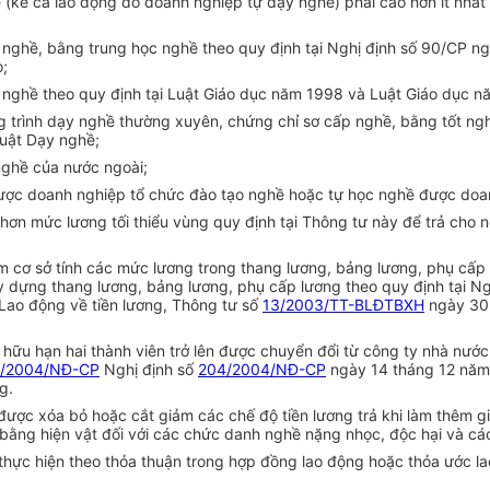
(kể cả lao động do doanh nghiệp tự dạy nghề) phải cao hơn ít nhất 7
nghề, bằng trung học nghề theo quy định tại Nghị định số 90/CP n
o;
nghề theo quy định tại Luật Giáo dục năm 1998 và Luật Giáo dục n
 trình dạy nghề thường xuyên, chứng chỉ sơ cấp nghề, bằng tốt ng
Luật Dạy nghề;
ghề của nước ngoài;
được doanh nghiệp tổ chức đào tạo nghề hoặc tự học nghề được doan
hơn mức lương tối thiểu vùng quy định tại Thông tư này để trả cho 
àm cơ sở tính các mức lương trong thang lương, bảng lương, phụ cấ
y dựng thang lương, bảng lương, phụ cấp lương theo quy định tại Ng
 Lao động về tiền lương, Thông tư số
13/2003/TT-BLĐTBXH
ngày 30 
m hữu hạn hai thành viên trở lên được chuyển đổi từ công ty nhà nư
/2004/NĐ-CP
Nghị định số
204/2004/NĐ-CP
ngày 14 tháng 12 năm 
g.
ược xóa bỏ hoặc cắt giảm các chế độ tiền lương trả khi làm thêm gi
 bằng hiện vật đối với các chức danh nghề nặng nhọc, độc hại và cá
thực hiện theo thỏa thuận trong hợp đồng lao động hoặc thỏa ước l