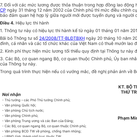
7. Đối với các mức lương được thỏa thuận trong hợp đồng lao động 
CP
ngày 31 tháng 12 năm 2002 của Chính phủ thì mức điều chỉnh cụ t
bảo đảm quan hệ hợp lý giữa người mới được tuyển dụng và người có
Điều 4.
Hiệu lực thi hành
1. Thông tư này có hiệu lực thi hành kể từ ngày 01 tháng 01 năm 20
Bãi bỏ Thông tư số
24/2008/TT-BLĐTBXH
ngày 20 tháng 10 năm 2008
đình, cá nhân và các tổ chức khác của Việt Nam có thuê mướn lao 
2. Kinh phí thực hiện mức lương tối thiểu quy định tại Thông tư này 
3. Các Bộ, cơ quan ngang Bộ, cơ quan thuộc Chính phủ, Ủy ban nhân
của Thông tư này.
Trong quá trình thực hiện nếu có vướng mắc, đề nghị phản ánh về B
KT. BỘ 
THỨ T
Nơi nhận
- Thủ tướng – các Phó Thủ tướng Chính phủ;
- Văn phòng Quốc hội;
- Văn phòng Chủ tịch nước;
- Văn phòng Chính phủ;
Phạm Mi
- Văn phòng Trung ương và các Ban của Đảng;
- Các Bộ, cơ quan ngang Bộ, cơ quan thuộc Chính phủ;
- Văn phòng BCĐ TW về phòng, chống tham nhũng;
- UBND tỉnh, thành phố trực thuộc TW;