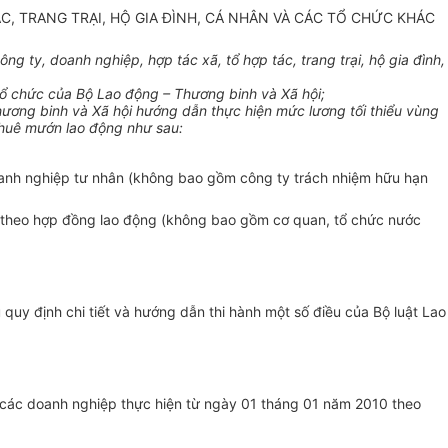
C, TRANG TRẠI, HỘ GIA ĐÌNH, CÁ NHÂN VÀ CÁC TỔ CHỨC KHÁC
 ty, doanh nghiệp, hợp tác xã, tổ hợp tác, trang trại, hộ gia đình,
ổ chức của Bộ Lao động – Thương binh và Xã hội;
hương binh và Xã hội hướng dẫn thực hiện mức lương tối thiểu vùng
 thuê mướn lao động như sau:
oanh nghiệp tư nhân (không bao gồm công ty trách nhiệm hữu hạn
ộng theo hợp đồng lao động (không bao gồm cơ quan, tổ chức nước
y định chi tiết và hướng dẫn thi hành một số điều của Bộ luật Lao
 ở các doanh nghiệp thực hiện từ ngày 01 tháng 01 năm 2010 theo