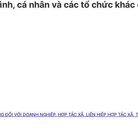
a đình, cá nhân và các tổ chức kh
I VỚI DOANH NGHIỆP, HỢP TÁC XÃ, LIÊN HIỆP HỢP TÁC XÃ, TỔ