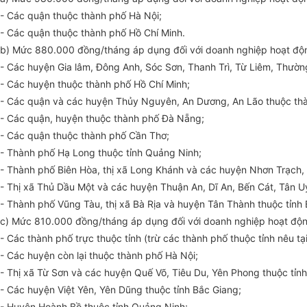
- Các quận thuộc thành phố Hà Nội;
- Các quận thuộc thành phố Hồ Chí Minh.
b) Mức 880.000 đồng/tháng áp dụng đối với doanh nghiệp hoạt động
- Các huyện Gia lâm, Đông Anh, Sóc Sơn, Thanh Trì, Từ Liêm, Thườn
- Các huyện thuộc thành phố Hồ Chí Minh;
- Các quận và các huyện Thủy Nguyên, An Dương, An Lão thuộc th
- Các quận, huyện thuộc thành phố Đà Nẵng;
- Các quận thuộc thành phố Cần Thơ;
- Thành phố Hạ Long thuộc tỉnh Quảng Ninh;
- Thành phố Biên Hòa, thị xã Long Khánh và các huyện Nhơn Trạch,
- Thị xã Thủ Dầu Một và các huyện Thuận An, Dĩ An, Bến Cát, Tân U
- Thành phố Vũng Tàu, thị xã Bà Rịa và huyện Tân Thành thuộc tỉnh 
c) Mức 810.000 đồng/tháng áp dụng đối với doanh nghiệp hoạt động
- Các thành phố trực thuộc tỉnh (trừ các thành phố thuộc tỉnh nêu tại
- Các huyện còn lại thuộc thành phố Hà Nội;
- Thị xã Từ Sơn và các huyện Quế Võ, Tiêu Du, Yên Phong thuộc tỉnh
- Các huyện Việt Yên, Yên Dũng thuộc tỉnh Bắc Giang;
- Huyện Hoành Bồ thuộc tỉnh Quảng Ninh;