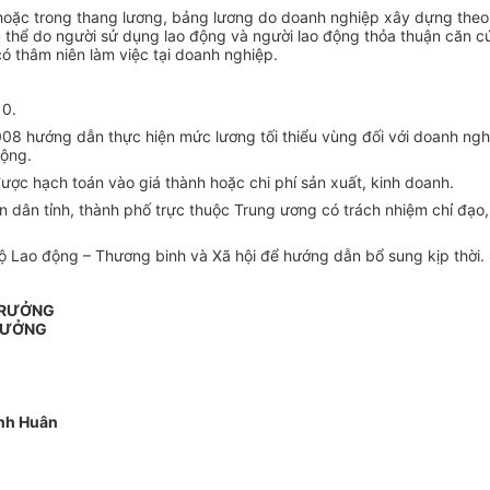
hoặc trong thang lương, bảng lương do doanh nghiệp xây dựng theo 
hể do người sử dụng lao động và người lao động thỏa thuận căn cứ v
 thâm niên làm việc tại doanh nghiệp.
10.
 hướng dẫn thực hiện mức lương tối thiểu vùng đối với doanh nghiệp, 
động.
được hạch toán vào giá thành hoặc chi phí sản xuất, kinh doanh.
 dân tỉnh, thành phố trực thuộc Trung ương có trách nhiệm chỉ đạo,
ộ Lao động – Thương binh và Xã hội để hướng dẫn bổ sung kịp thời.
TRƯỞNG
RƯỞNG
nh Huân