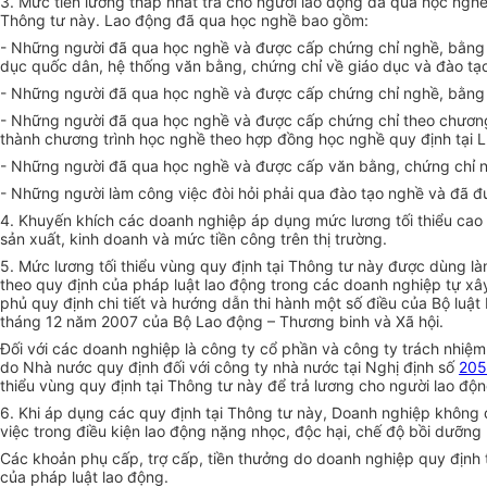
3. Mức tiền lương thấp nhất trả cho người lao động đã qua học nghề 
Thông tư này. Lao động đã qua học nghề bao gồm:
- Những người đã qua học nghề và được cấp chứng chỉ nghề, bằng 
dục quốc dân, hệ thống văn bằng, chứng chỉ về giáo dục và đào tạ
- Những người đã qua học nghề và được cấp chứng chỉ nghề, bằng 
- Những người đã qua học nghề và được cấp chứng chỉ theo chương
thành chương trình học nghề theo hợp đồng học nghề quy định tại 
- Những người đã qua học nghề và được cấp văn bằng, chứng chỉ n
- Những người làm công việc đòi hỏi phải qua đào tạo nghề và đã 
4. Khuyến khích các doanh nghiệp áp dụng mức lương tối thiểu cao 
sản xuất, kinh doanh và mức tiền công trên thị trường.
5. Mức lương tối thiểu vùng quy định tại Thông tư này được dùng l
theo quy định của pháp luật lao động trong các doanh nghiệp tự xâ
phủ quy định chi tiết và hướng dẫn thi hành một số điều của Bộ luật
tháng 12 năm 2007 của Bộ Lao động – Thương binh và Xã hội.
Đối với các doanh nghiệp là công ty cổ phần và công ty trách nhiệ
do Nhà nước quy định đối với công ty nhà nước tại Nghị định số
205
thiểu vùng quy định tại Thông tư này để trả lương cho người lao độn
6. Khi áp dụng các quy định tại Thông tư này, Doanh nghiệp không đ
việc trong điều kiện lao động nặng nhọc, độc hại, chế độ bồi dưỡng
Các khoản phụ cấp, trợ cấp, tiền thưởng do doanh nghiệp quy định 
của pháp luật lao động.