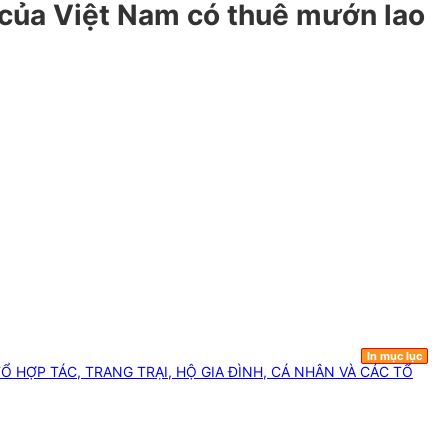
ác của Việt Nam có thuê mướn lao
In mục lục
 HỢP TÁC, TRANG TRẠI, HỘ GIA ĐÌNH, CÁ NHÂN VÀ CÁC TỔ