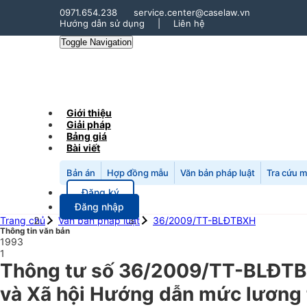
0971.654.238
service.center@caselaw.vn
Hướng dẫn sử dụng
|
Liên hệ
Toggle Navigation
Giới thiệu
Giải pháp
Bảng giá
Bài viết
Bản án
Hợp đồng mẫu
Văn bản pháp luật
Tra cứu 
Đăng ký
Đăng nhập
Trang chủ
Văn bản pháp luật
36/2009/TT-BLĐTBXH
Thông tin văn bản
1993
1
Thông tư số 36/2009/TT-BLĐTBX
và Xã hội Hướng dẫn mức lương tố