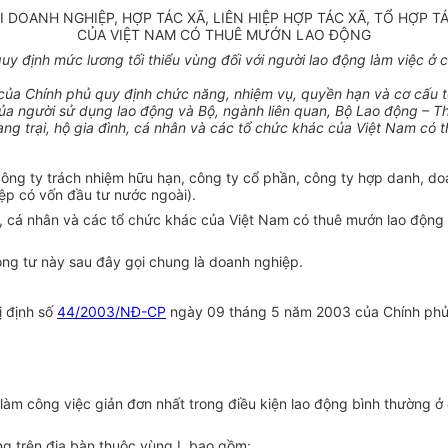
OANH NGHIỆP, HỢP TÁC XÃ, LIÊN HIỆP HỢP TÁC XÃ, TỔ HỢP TÁ
CỦA VIỆT NAM CÓ THUÊ MƯỚN LAO ĐỘNG
định mức lương tối thiểu vùng đối với người lao động làm việc ở công
ủa Chính phủ quy định chức năng, nhiệm vụ, quyền hạn và cơ cấu t
của người sử dụng lao động và Bộ, ngành liên quan, Bộ Lao động – T
trang trại, hộ gia đình, cá nhân và các tổ chức khác của Việt Nam có
công ty trách nhiệm hữu hạn, công ty cổ phần, công ty hợp danh, d
ệp có vốn đầu tư nước ngoài).
a đình, cá nhân và các tổ chức khác của Việt Nam có thuê mướn lao đ
ông tư này sau đây gọi chung là doanh nghiệp.
ị định số
44/2003/NĐ-CP
ngày 09 tháng 5 năm 2003 của Chính phủ qu
g làm công việc giản đơn nhất trong điều kiện lao động bình thường
 trên địa bàn thuộc vùng I, bao gồm: