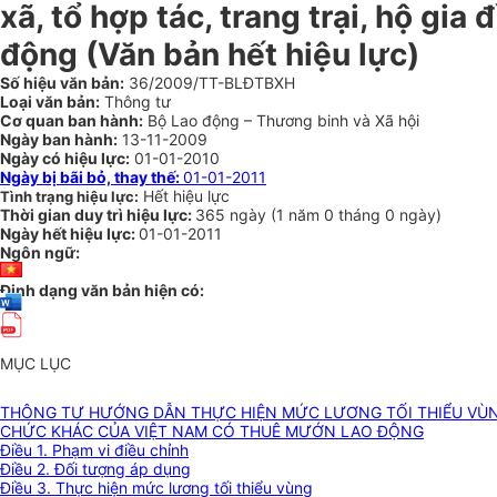
xã, tổ hợp tác, trang trại, hộ gi
động (Văn bản hết hiệu lực)
Số hiệu văn bản:
36/2009/TT-BLĐTBXH
Loại văn bản:
Thông tư
Cơ quan ban hành:
Bộ Lao động – Thương binh và Xã hội
Ngày ban hành:
13-11-2009
Ngày có hiệu lực:
01-01-2010
Ngày bị bãi bỏ, thay thế:
01-01-2011
Hết hiệu lực
Tình trạng hiệu lực:
Thời gian duy trì hiệu lực:
365 ngày
(
1 năm
0 tháng
0 ngày
)
Ngày hết hiệu lực:
01-01-2011
Ngôn ngữ:
Định dạng văn bản hiện có:
MỤC LỤC
THÔNG TƯ HƯỚNG DẪN THỰC HIỆN MỨC LƯƠNG TỐI THIỂU VÙNG ĐỐ
CHỨC KHÁC CỦA VIỆT NAM CÓ THUÊ MƯỚN LAO ĐỘNG
Điều 1. Phạm vi điều chỉnh
Điều 2. Đối tượng áp dụng
Điều 3. Thực hiện mức lương tối thiểu vùng