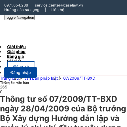
0971.654.238
service.center@caselaw.vn
Hướng dẫn sử dụng
|
Liên hệ
Toggle Navigation
Giới thiệu
Giải pháp
Bảng giá
Bài viết
Đăng ký
Đăng nhập
Trang chủ
Văn bản pháp luật
07/2009/TT-BXD
Thông tin văn bản
265
0
Thông tư số 07/2009/TT-BXD
ngày 28/04/2009 của Bộ trưởng
Bộ Xây dựng Hướng dẫn lập và