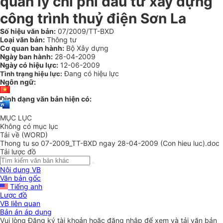
quản lý chi phí đầu tư xây dựng
công trình thuỷ điện Sơn La
Số hiệu văn bản:
07/2009/TT-BXD
Loại văn bản:
Thông tư
Cơ quan ban hành:
Bộ Xây dựng
Ngày ban hành:
28-04-2009
Ngày có hiệu lực:
12-06-2009
Đang có hiệu lực
Tình trạng hiệu lực:
Ngôn ngữ:
Định dạng văn bản hiện có:
MỤC LỤC
Không có mục lục
Tải về (WORD)
Thong tu so 07-2009_TT-BXD ngay 28-04-2009 (Con hieu luc).doc
Tải lược đồ
Nội dung VB
Văn bản gốc
Tiếng anh
Lược đồ
VB liên quan
Bản án áp dụng
Vui lòng
Đăng ký
tài khoản hoặc
đăng nhập
để xem và tải văn bản