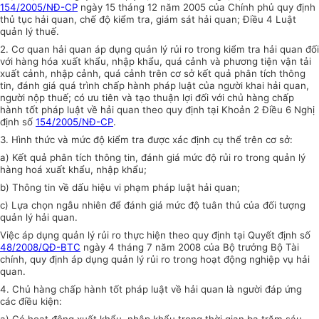
154/2005/NĐ-CP
ngày 15 tháng 12 năm 2005 của Chính phủ quy định
thủ tục hải quan, chế độ kiểm tra, giám sát hải quan; Điều 4 Luật
quản lý thuế.
2. Cơ quan hải quan áp dụng quản lý rủi ro trong kiểm tra hải quan đối
với hàng hóa xuất khẩu, nhập khẩu, quá cảnh và phương tiện vận tải
xuất cảnh, nhập cảnh, quá cảnh trên cơ sở kết quả phân tích thông
tin, đánh giá quá trình chấp hành pháp luật của người khai hải quan,
người nộp thuế; có ưu tiên và tạo thuận lợi đối với chủ hàng chấp
hành tốt pháp luật về hải quan theo quy định tại Khoản 2 Điều 6 Nghị
định số
154/2005/NĐ-CP
.
3. Hình thức và mức độ kiểm tra được xác định cụ thể trên cơ sở:
a) Kết quả phân tích thông tin, đánh giá mức độ rủi ro trong quản lý
hàng hoá xuất khẩu, nhập khẩu;
b) Thông tin về dấu hiệu vi phạm pháp luật hải quan;
c) Lựa chọn ngẫu nhiên để đánh giá mức độ tuân thủ của đối tượng
quản lý hải quan.
Việc áp dụng quản lý rủi ro thực hiện theo quy định tại Quyết định số
48/2008/QĐ-BTC
ngày 4 tháng 7 năm 2008 của Bộ trưởng Bộ Tài
chính, quy định áp dụng quản lý rủi ro trong hoạt động nghiệp vụ hải
quan.
4. Chủ hàng chấp hành tốt pháp luật về hải quan là người đáp ứng
các điều kiện: