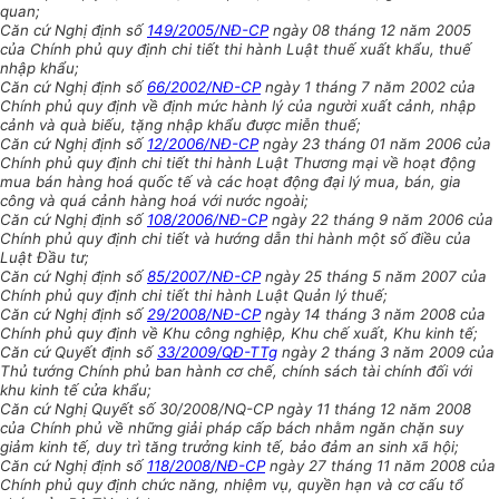
quan;
Căn cứ Nghị định số
149/2005/NĐ-CP
ngày 08 tháng 12 năm 2005
của Chính phủ quy định chi tiết thi hành Luật thuế xuất khẩu, thuế
nhập khẩu;
Căn cứ Nghị định số
66/2002/NĐ-CP
ngày 1 tháng 7 năm 2002 của
Chính phủ quy định về định mức hành lý của người xuất cảnh, nhập
cảnh và quà biếu, tặng nhập khẩu được miễn thuế;
Căn cứ Nghị định số
12/2006/NĐ-CP
ngày 23 tháng 01 năm 2006 của
Chính phủ quy định chi tiết thi hành Luật Thương mại về hoạt động
mua bán hàng hoá quốc tế và các hoạt động đại lý mua, bán, gia
công và quá cảnh hàng hoá với nước ngoài;
Căn cứ Nghị định số
108/2006/NĐ-CP
ngày 22 tháng 9 năm 2006 của
Chính phủ quy định chi tiết và hướng dẫn thi hành một số điều của
Luật Đầu tư;
Căn cứ Nghị định số
85/2007/NĐ-CP
ngày 25 tháng 5 năm 2007 của
Chính phủ quy định chi tiết thi hành Luật Quản lý thuế;
Căn cứ Nghị định số
29/2008/NĐ-CP
ngày 14 tháng 3 năm 2008 của
Chính phủ quy định về Khu công nghiệp, Khu chế xuất, Khu kinh tế;
Căn cứ Quyết định số
33/2009/QĐ-TTg
ngày 2 tháng 3 năm 2009 của
Thủ tướng Chính phủ ban hành cơ chế, chính sách tài chính đối với
khu kinh tế cửa khẩu;
Căn cứ Nghị Quyết số 30/2008/NQ-CP ngày 11 tháng 12 năm 2008
của Chính phủ về những giải pháp cấp bách nhằm ngăn chặn suy
giảm kinh tế, duy trì tăng trưởng kinh tế, bảo đảm an sinh xã hội;
Căn cứ Nghị định số
118/2008/NĐ-CP
ngày 27 tháng 11 năm 2008 của
Chính phủ quy định chức năng, nhiệm vụ, quyền hạn và cơ cấu tổ