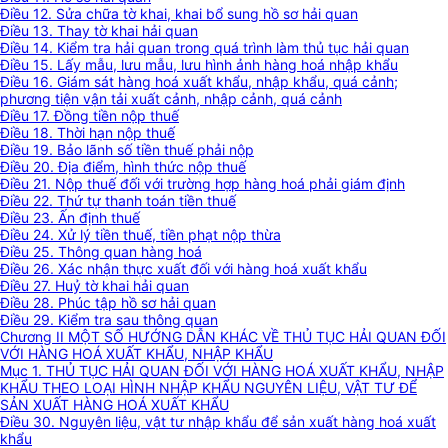
Điều 12. Sửa chữa tờ khai, khai bổ sung hồ sơ hải quan
Điều 13. Thay tờ khai hải quan
Điều 14. Kiểm tra hải quan trong quá trình làm thủ tục hải quan
Điều 15. Lấy mẫu, lưu mẫu, lưu hình ảnh hàng hoá nhập khẩu
Điều 16. Giám sát hàng hoá xuất khẩu, nhập khẩu, quá cảnh;
phương tiện vận tải xuất cảnh, nhập cảnh, quá cảnh
Điều 17. Đồng tiền nộp thuế
Điều 18. Thời hạn nộp thuế
Điều 19. Bảo lãnh số tiền thuế phải nộp
Điều 20. Địa điểm, hình thức nộp thuế
Điều 21. Nộp thuế đối với trường hợp hàng hoá phải giám định
Điều 22. Thứ tự thanh toán tiền thuế
Điều 23. Ấn định thuế
Điều 24. Xử lý tiền thuế, tiền phạt nộp thừa
Điều 25. Thông quan hàng hoá
Điều 26. Xác nhận thực xuất đối với hàng hoá xuất khẩu
Điều 27. Huỷ tờ khai hải quan
Điều 28. Phúc tập hồ sơ hải quan
Điều 29. Kiểm tra sau thông quan
Chương II MỘT SỐ HƯỚNG DẪN KHÁC VỀ THỦ TỤC HẢI QUAN ĐỐI
VỚI HÀNG HOÁ XUẤT KHẨU, NHẬP KHẨU
Mục 1. THỦ TỤC HẢI QUAN ĐỐI VỚI HÀNG HOÁ XUẤT KHẨU, NHẬP
KHẨU THEO LOẠI HÌNH NHẬP KHẨU NGUYÊN LIỆU, VẬT TƯ ĐỂ
SẢN XUẤT HÀNG HOÁ XUẤT KHẨU
Điều 30. Nguyên liệu, vật tư nhập khẩu để sản xuất hàng hoá xuất
khẩu