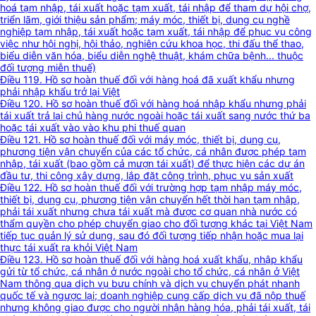
hoá tạm nhập, tái xuất hoặc tạm xuất, tái nhập để tham dự hội chợ,
triển lãm, giới thiệu sản phẩm; máy móc, thiết bị, dụng cụ nghề
nghiệp tạm nhập, tái xuất hoặc tạm xuất, tái nhập để phục vụ công
việc như hội nghị, hội thảo, nghiên cứu khoa học, thi đấu thể thao,
biểu diễn văn hóa, biểu diễn nghệ thuật, khám chữa bệnh... thuộc
đối tượng miễn thuế)
Điều 119. Hồ sơ hoàn thuế đối với hàng hoá đã xuất khẩu nhưng
phải nhập khẩu trở lại Việt
Điều 120. Hồ sơ hoàn thuế đối với hàng hoá nhập khẩu nhưng phải
tái xuất trả lại chủ hàng nước ngoài hoặc tái xuất sang nước thứ ba
hoặc tái xuất vào vào khu phi thuế quan
Điều 121. Hồ sơ hoàn thuế đối với máy móc, thiết bị, dụng cụ,
phương tiện vận chuyển của các tổ chức, cá nhân được phép tạm
nhập, tái xuất (bao gồm cả mượn tái xuất) để thực hiện các dự án
đầu tư, thi công xây dựng, lắp đặt công trình, phục vụ sản xuất
Điều 122. Hồ sơ hoàn thuế đối với trường hợp tạm nhập máy móc,
thiết bị, dụng cụ, phương tiện vận chuyển hết thời hạn tạm nhập,
phải tái xuất nhưng chưa tái xuất mà được cơ quan nhà nước có
thẩm quyền cho phép chuyển giao cho đối tượng khác tại Việt Nam
tiếp tục quản lý sử dụng, sau đó đối tượng tiếp nhận hoặc mua lại
thực tái xuất ra khỏi Việt Nam
Điều 123. Hồ sơ hoàn thuế đối với hàng hoá xuất khẩu, nhập khẩu
gửi từ tổ chức, cá nhân ở nước ngoài cho tổ chức, cá nhân ở Việt
Nam thông qua dịch vụ bưu chính và dịch vụ chuyển phát nhanh
quốc tế và ngược lại; doanh nghiệp cung cấp dịch vụ đã nộp thuế
nhưng không giao được cho người nhận hàng hóa, phải tái xuất, tái