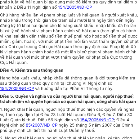
pháp luật về hải quan bị áp dụng mức độ kiểm tra quy định tại điểm b
khoản 2 Điều 11 Nghị định số
154/2005/NĐ-CP
Chủ hàng nhiều lần vi phạm pháp luật về hải quan là người xuất khẩu,
nhập khẩu trong thời gian ba trăm sáu mươi lăm ngày tính đến ngày
đăng ký tờ khai hải quan cho lô hàng xuất khẩu, nhập khẩu đã ba lần
bị xử lý về hành vi vi phạm hành chính về hải quan (bao gồm cả hành
vi khai sai dẫn đến thiếu số tiền thuế phải nộp hoặc số tiền thuế được
miễn, giảm, hoàn), với mức phạt tiền mỗi lần vượt thẩm quyền xử phạt
của Chi cục trưởng Chi cục Hải quan theo quy định của Pháp lệnh Xử
lý vi phạm hành chính hoặc đã một lần bị xử phạt vi phạm hành chính
về hải quan với mức phạt vượt thẩm quyền xử phạt của Cục trưởng
Cục Hải quan.
Điều 4. Kiểm tra sau thông quan
Hàng hóa xuất khẩu, nhập khẩu đã thông quan là đối tượng kiểm tra
sau thông quan theo quy định tại chương VI Nghị định số
154/2005/NĐ-CP
và hướng dẫn tại Phần VI Thông tư này.
Điều 5. Quyền và nghĩa vụ của người khai hải quan, người nộp thuế;
trách nhiệm và quyền hạn của cơ quan hải quan, công chức hải quan
1. Người khai hải quan, người nộp thuế thực hiện các quyền và nghĩa
vụ theo quy định tại Điều 23 Luật Hải quan; Điều 6, Điều 7, Điều 30
Luật Quản lý thuế; Điều 56 Nghị định số
154/2005/NĐ-CP
; Điều 4
Nghị định số
85/2007/NĐ-CP
ngày 25 tháng 5 năm 2007 của Chính
phủ quy định chi tiết thi hành Luật Quản lý thuế.
2. Người khai hải quan, người nộp thuế phải xác nhận, ký tên, đóng