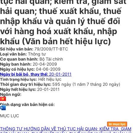
tục hải quan; kiểm tra, giám sát
hải quan; thuế xuất khẩu, thuế
nhập khẩu và quản lý thuế đối
với hàng hoá xuất khẩu, nhập
khẩu (Văn bản hết hiệu lực)
Số hiệu văn bản:
79/2009/TT-BTC
Loại văn bản:
Thông tư
Cơ quan ban hành:
Bộ Tài chính
Ngày ban hành:
20-04-2009
Ngày có hiệu lực:
04-06-2009
Ngày bị bãi bỏ, thay thế:
20-01-2011
Hết hiệu lực
Tình trạng hiệu lực:
Thời gian duy trì hiệu lực:
595 ngày
(
1 năm
7 tháng
20 ngày
)
Ngày hết hiệu lực:
20-01-2011
Ngôn ngữ:
Định dạng văn bản hiện có:
MỤC LỤC
In mục lục
THÔNG TƯ HƯỚNG DẪN VỀ THỦ TỤC HẢI QUAN; KIỂM TRA, GIÁM