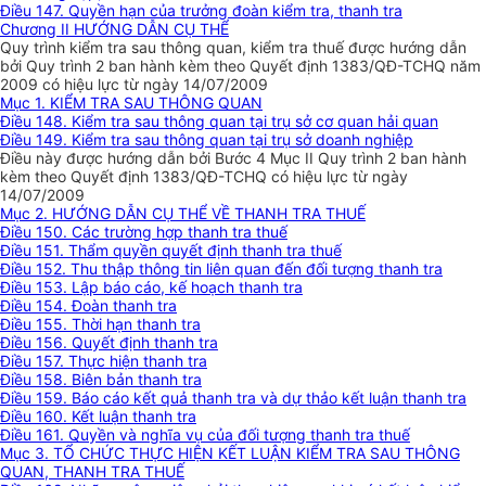
Điều 147. Quyền hạn của trưởng đoàn kiểm tra, thanh tra
Chương II HƯỚNG DẪN CỤ THỂ
Quy trình kiểm tra sau thông quan, kiểm tra thuế được hướng dẫn
bởi Quy trình 2 ban hành kèm theo Quyết định 1383/QĐ-TCHQ năm
2009 có hiệu lực từ ngày 14/07/2009
Mục 1. KIỂM TRA SAU THÔNG QUAN
Điều 148. Kiểm tra sau thông quan tại trụ sở cơ quan hải quan
Điều 149. Kiểm tra sau thông quan tại trụ sở doanh nghiệp
Điều này được hướng dẫn bởi Bước 4 Mục II Quy trình 2 ban hành
kèm theo Quyết định 1383/QĐ-TCHQ có hiệu lực từ ngày
14/07/2009
Mục 2. HƯỚNG DẪN CỤ THỂ VỀ THANH TRA THUẾ
Điều 150. Các trường hợp thanh tra thuế
Điều 151. Thẩm quyền quyết định thanh tra thuế
Điều 152. Thu thập thông tin liên quan đến đối tượng thanh tra
Điều 153. Lập báo cáo, kế hoạch thanh tra
Điều 154. Đoàn thanh tra
Điều 155. Thời hạn thanh tra
Điều 156. Quyết định thanh tra
Điều 157. Thực hiện thanh tra
Điều 158. Biên bản thanh tra
Điều 159. Báo cáo kết quả thanh tra và dự thảo kết luận thanh tra
Điều 160. Kết luận thanh tra
Điều 161. Quyền và nghĩa vụ của đối tượng thanh tra thuế
Mục 3. TỔ CHỨC THỰC HIỆN KẾT LUẬN KIỂM TRA SAU THÔNG
QUAN, THANH TRA THUẾ