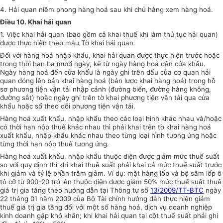
4. Hải quan niêm phong hàng hoá sau khi chủ hàng xem hàng hoá.
Điều 10. Khai hải quan
1. Việc khai hải quan (bao gồm cả khai thuế khi làm thủ tục hải quan)
được thực hiện theo mẫu Tờ khai hải quan.
Đối với hàng hoá nhập khẩu, khai hải quan được thực hiện trước hoặc
trong thời hạn ba mươi ngày, kể từ ngày hàng hoá đến cửa khẩu.
Ngày hàng hoá đến cửa khẩu là ngày ghi trên dấu của cơ quan hải
quan đóng lên bản khai hàng hoá (bản lược khai hàng hoá) trong hồ
sơ phương tiện vận tải nhập cảnh (đường biển, đường hàng không,
đường sắt) hoặc ngày ghi trên tờ khai phương tiện vận tải qua cửa
khẩu hoặc sổ theo dõi phương tiện vận tải.
Hàng hoá xuất khẩu, nhập khẩu theo các loại hình khác nhau và/hoặc
có thời hạn nộp thuế khác nhau thì phải khai trên tờ khai hàng hoá
xuất khẩu, nhập khẩu khác nhau theo từng loại hình tương ứng hoặc
từng thời hạn nộp thuế tương ứng.
Hàng hoá xuất khẩu, nhập khẩu thuộc diện được giảm mức thuế suất
so với quy định thì khi khai thuế suất phải khai cả mức thuế suất trước
khi giảm và tỷ lệ phần trăm giảm. Ví dụ: mặt hàng lốp và bộ săm lốp ô
tô cỡ từ 900-20 trở lên thuộc diện được giảm 50% mức thuế suất thuế
giá trị gia tăng theo hướng dẫn tại Thông tư số
13/2009/TT-BTC
ngày
22 tháng 01 năm 2009 của Bộ Tài chính hướng dẫn thực hiện giảm
thuế giá trị gia tăng đối với một số hàng hoá, dịch vụ doanh nghiệp
kinh doanh gặp khó khăn; khi khai hải quan tại cột thuế suất phải ghi