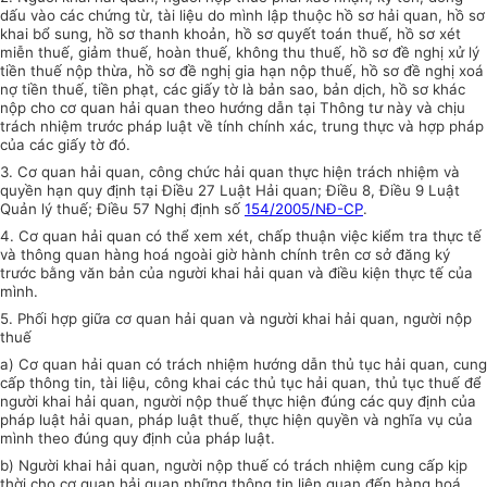
dấu vào các chứng từ, tài liệu do mình lập thuộc hồ sơ hải quan, hồ sơ
khai bổ sung, hồ sơ thanh khoản, hồ sơ quyết toán thuế, hồ sơ xét
miễn thuế, giảm thuế, hoàn thuế, không thu thuế, hồ sơ đề nghị xử lý
tiền thuế nộp thừa, hồ sơ đề nghị gia hạn nộp thuế, hồ sơ đề nghị xoá
nợ tiền thuế, tiền phạt, các giấy tờ là bản sao, bản dịch, hồ sơ khác
nộp cho cơ quan hải quan theo hướng dẫn tại Thông tư này và chịu
trách nhiệm trước pháp luật về tính chính xác, trung thực và hợp pháp
của các giấy tờ đó.
3. Cơ quan hải quan, công chức hải quan thực hiện trách nhiệm và
quyền hạn quy định tại Điều 27 Luật Hải quan; Điều 8, Điều 9 Luật
Quản lý thuế; Điều 57 Nghị định số
154/2005/NĐ-CP
.
4. Cơ quan hải quan có thể xem xét, chấp thuận việc kiểm tra thực tế
và thông quan hàng hoá ngoài giờ hành chính trên cơ sở đăng ký
trước bằng văn bản của người khai hải quan và điều kiện thực tế của
mình.
5. Phối hợp giữa cơ quan hải quan và người khai hải quan, người nộp
thuế
a) Cơ quan hải quan có trách nhiệm hướng dẫn thủ tục hải quan, cung
cấp thông tin, tài liệu, công khai các thủ tục hải quan, thủ tục thuế để
người khai hải quan, người nộp thuế thực hiện đúng các quy định của
pháp luật hải quan, pháp luật thuế, thực hiện quyền và nghĩa vụ của
mình theo đúng quy định của pháp luật.
b) Người khai hải quan, người nộp thuế có trách nhiệm cung cấp kịp
thời cho cơ quan hải quan những thông tin liên quan đến hàng hoá