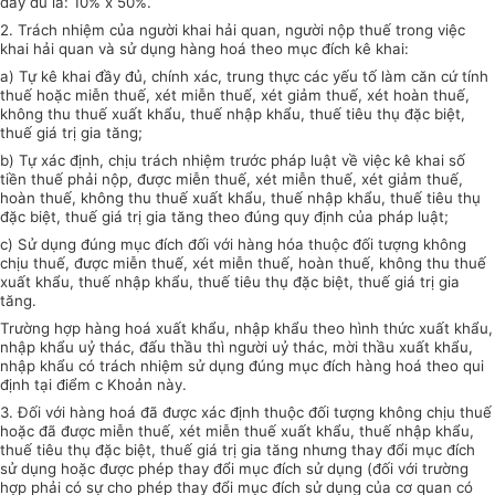
đầy đủ là: 10% x 50%.
2. Trách nhiệm của người khai hải quan, người nộp thuế trong việc
khai hải quan và sử dụng hàng hoá theo mục đích kê khai:
a) Tự kê khai đầy đủ, chính xác, trung thực các yếu tố làm căn cứ tính
thuế hoặc miễn thuế, xét miễn thuế, xét giảm thuế, xét hoàn thuế,
không thu thuế xuất khẩu, thuế nhập khẩu, thuế tiêu thụ đặc biệt,
thuế giá trị gia tăng;
b) Tự xác định, chịu trách nhiệm trước pháp luật về việc kê khai số
tiền thuế phải nộp, được miễn thuế, xét miễn thuế, xét giảm thuế,
hoàn thuế, không thu thuế xuất khẩu, thuế nhập khẩu, thuế tiêu thụ
đặc biệt, thuế giá trị gia tăng theo đúng quy định của pháp luật;
c) Sử dụng đúng mục đích đối với hàng hóa thuộc đối tượng không
chịu thuế, được miễn thuế, xét miễn thuế, hoàn thuế, không thu thuế
xuất khẩu, thuế nhập khẩu, thuế tiêu thụ đặc biệt, thuế giá trị gia
tăng.
Trường hợp hàng hoá xuất khẩu, nhập khẩu theo hình thức xuất khẩu,
nhập khẩu uỷ thác, đấu thầu thì người uỷ thác, mời thầu xuất khẩu,
nhập khẩu có trách nhiệm sử dụng đúng mục đích hàng hoá theo qui
định tại điểm c Khoản này.
3. Đối với hàng hoá đã được xác định thuộc đối tượng không chịu thuế
hoặc đã được miễn thuế, xét miễn thuế xuất khẩu, thuế nhập khẩu,
thuế tiêu thụ đặc biệt, thuế giá trị gia tăng nhưng thay đổi mục đích
sử dụng hoặc được phép thay đổi mục đích sử dụng (đối với trường
hợp phải có sự cho phép thay đổi mục đích sử dụng của cơ quan có