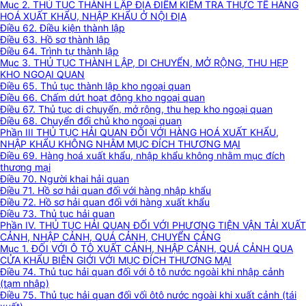
Mục 2. THỦ TỤC THÀNH LẬP ĐỊA ĐIỂM KIỂM TRA THỰC TẾ HÀNG
HOÁ XUẤT KHẨU, NHẬP KHẨU Ở NỘI ĐỊA
Điều 62. Điều kiện thành lập
Điều 63. Hồ sơ thành lập
Điều 64. Trình tự thành lập
Mục 3. THỦ TỤC THÀNH LẬP, DI CHUYỂN, MỞ RỘNG, THU HẸP
KHO NGOẠI QUAN
Điều 65. Thủ tục thành lập kho ngoại quan
Điều 66. Chấm dứt hoạt động kho ngoại quan
Điều 67. Thủ tục di chuyển, mở rộng, thu hẹp kho ngoại quan
Điều 68. Chuyển đổi chủ kho ngoại quan
Phần III THỦ TỤC HẢI QUAN ĐỐI VỚI HÀNG HOÁ XUẤT KHẨU,
NHẬP KHẨU KHÔNG NHẰM MỤC ĐÍCH THƯƠNG MẠI
Điều 69. Hàng hoá xuất khẩu, nhập khẩu không nhằm mục đích
thương mại
Điều 70. Người khai hải quan
Điều 71. Hồ sơ hải quan đối với hàng nhập khẩu
Điều 72. Hồ sơ hải quan đối với hàng xuất khẩu
Điều 73. Thủ tục hải quan
Phần IV. THỦ TỤC HẢI QUAN ĐỐI VỚI PHƯƠNG TIỆN VẬN TẢI XUẤT
CẢNH, NHẬP CẢNH, QUÁ CẢNH, CHUYỂN CẢNG
Mục 1. ĐỐI VỚI Ô TÔ XUẤT CẢNH, NHẬP CẢNH, QUÁ CẢNH QUA
CỬA KHẨU BIÊN GIỚI VỚI MỤC ĐÍCH THƯƠNG MẠI
Điều 74. Thủ tục hải quan đối với ô tô nước ngoài khi nhập cảnh
(tạm nhập)
Điều 75. Thủ tục hải quan đối vối ôtô nước ngoài khi xuất cảnh (tái