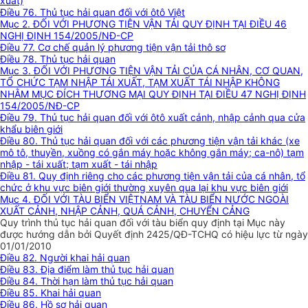
xuất)
Điều 76. Thủ tục hải quan đối với ôtô Việt
Mục 2. ĐỐI VỚI PHƯƠNG TIỆN VẬN TẢI QUY ĐỊNH TẠI ĐIỀU 46
NGHỊ ĐỊNH 154/2005/NĐ-CP
Điều 77. Cơ chế quản lý phương tiện vận tải thô sơ
Điều 78. Thủ tục hải quan
Mục 3. ĐỐI VỚI PHƯƠNG TIỆN VẬN TẢI CỦA CÁ NHÂN, CƠ QUAN,
TỔ CHỨC TẠM NHẬP TÁI XUẤT, TẠM XUẤT TÁI NHẬP KHÔNG
NHẰM MỤC ĐÍCH THƯƠNG MẠI QUY ĐỊNH TẠI ĐIỀU 47 NGHỊ ĐỊNH
154/2005/NĐ-CP
Điều 79. Thủ tục hải quan đối với ôtô xuất cảnh, nhập cảnh qua cửa
khẩu biên giới
Điều 80. Thủ tục hải quan đối với các phương tiện vận tải khác (xe
mô tô, thuyền, xuồng có gắn máy hoặc không gắn máy; ca-nô) tạm
nhập - tái xuất; tạm xuất - tái nhập
Điều 81. Quy định riêng cho các phương tiện vận tải của cá nhân, tổ
chức ở khu vực biên giới thường xuyên qua lại khu vực biên giới
Mục 4. ĐỐI VỚI TÀU BIỂN VIỆTNAM VÀ TÀU BIỂN NƯỚC NGOÀI
XUẤT CẢNH, NHẬP CẢNH, QUÁ CẢNH, CHUYỂN CẢNG
Quy trình thủ tục hải quan đối với tàu biển quy định tại Mục này
được hướng dẫn bởi Quyết định 2425/QĐ-TCHQ có hiệu lực từ ngày
01/01/2010
Điều 82. Người khai hải quan
Điều 83. Địa điểm làm thủ tục hải quan
Điều 84. Thời hạn làm thủ tục hải quan
Điều 85. Khai hải quan
Điều 86. Hồ sơ hải quan