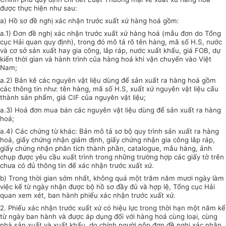
được thực hiện như sau:
a) Hồ sơ đề nghị xác nhận trước xuất xứ hàng hoá gồm:
a.1) Đơn đề nghị xác nhận trước xuất xứ hàng hoá (mẫu đơn do Tổng
cục Hải quan quy định), trong đó mô tả rõ tên hàng, mã số H.S, nước
và cơ sở sản xuất hay gia công, lắp ráp, nước xuất khẩu, giá FOB, dự
kiến thời gian và hành trình của hàng hoá khi vận chuyển vào Việt
Nam;
a.2) Bản kê các nguyên vật liệu dùng để sản xuất ra hàng hoá gồm
các thông tin như: tên hàng, mã số H.S, xuất xứ nguyên vật liệu cấu
thành sản phẩm, giá CIF của nguyên vật liệu;
a.3) Hoá đơn mua bán các nguyên vật liệu dùng để sản xuất ra hàng
hoá;
a.4) Các chứng từ khác: Bản mô tả sơ bộ quy trình sản xuất ra hàng
hoá, giấy chứng nhận giám định, giấy chứng nhận gia công lắp ráp,
giấy chứng nhận phân tích thành phần, catalogue, mẫu hàng, ảnh
chụp được yêu cầu xuất trình trong những trường hợp các giấy tờ trên
chưa có đủ thông tin để xác nhận trước xuất xứ.
b) Trong thời gian sớm nhất, không quá một trăm năm mươi ngày làm
việc kể từ ngày nhận được bộ hồ sơ đầy đủ và hợp lệ, Tổng cục Hải
quan xem xét, ban hành phiếu xác nhận trước xuất xứ.
2. Phiếu xác nhận trước xuất xứ có hiệu lực trong thời hạn một năm kể
từ ngày ban hành và được áp dụng đối với hàng hoá cùng loại, cùng
nhà sản xuất và xuất khẩu, do chính người nộp đơn đề nghị xác nhận