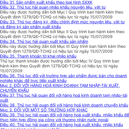
Điều 31. Sản phẩm xuất khẩu theo loại hình SXXK
Điều 32. Thủ tục hải quan nhập khẩu nguyên liệu, vật tư
Điều này được hướng dẫn bởi Mục I Quy trình ban hành kèm theo
Quyết định 1279/QĐ-TCHQ có hiệu lực từ ngày 15/07/2009
Điều 33. Thủ tục đăng ký, điều chỉnh định mức nguyên liệu, vật tư
và đăng ký sản phẩm xuất khẩu
Điều này được hướng dẫn bởi Mục II Quy trình ban hành kèm theo
Quyết định 1279/QĐ-TCHQ có hiệu lực từ ngày 15/07/2009
Điều 34. Thủ tục hải quan xuất khẩu sản phẩm
Điều này được hướng dẫn bởi Mục III Quy trình ban hành kèm theo
Quyết định 1279/QĐ-TCHQ có hiệu lực từ ngày 15/07/2009
Điều 35. Thanh khoản tờ khai nhập khẩu
Thủ tục thanh khoản được hướng dẫn bởi Mục IV Quy trình ban
hành kèm theo Quyết định 1279/QĐ-TCHQ có hiệu lực từ ngày
15/07/2009
Điều 36. Thủ tục đối với trường hợp sản phẩm được bán cho doanh
nghiệp khác để trực tiếp xuất khẩu
Mục 2. ĐỐI VỚI HÀNG HOÁ KINH DOANH TẠM NHẬP-TÁI XUẤT,
CHUYỂN KHẨU
Điều 37. Thủ tục hải quan đối với hàng hoá kinh doanh tạm nhập-tái
xuất
Điều 38. Thủ tục hải quan đối với hàng hoá kinh doanh chuyển khẩu
Mục 3. ĐỐI VỚI MỘT SỐ TRƯỜNG HỢP KHÁC
Điều 39. Thủ tục hải quan đối với hàng hoá xuất khẩu, nhập khẩu để
thực hiện hợp đồng gia công với thương nhân nước ngoài
Điều 40. Thủ tục hải quan đối với hàng hoá xuất khẩu, nhập khẩu