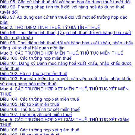
Điều 95. Căn cứ tính thuế đối với hàng hoá áp dụng thuế tuyệt đối
Điều 96. Phương pháp tính thuế đối với hàng hoá áp dụng thuế
tuyệt đối
Điều 97. Áp dụng căn cứ tính thuế đối với một số trường hợp đặc
biệt
Mục 2. THỜI ĐIỂM TÍNH THUẾ, TỶ GIÁ TÍNH THUẾ
Điều 98. Thời điểm tính thuế, tỷ giá tính thuế đối với hàng hoá xuất
khẩu, nhập khẩu
Điều 99. Thời điểm tính thuế đối với hàng hoá xuất khẩu, nhập khẩu
đăng ký tờ khai hải quan một lần
Mục 3. CÁC TRƯỜNG HỢP MIỄN THUẾ, THỦ TỤC MIỄN THUẾ
Điều 100. Các trường hợp miễn thuế
Điều 101. Đăng ký Danh mục hàng hoá xuất khẩu, nhập khẩu được
miễn thuế
Điều 102. Hồ sơ, thủ tục miễn thuế
Điều 103. Báo cáo, kiểm tra, quyết toán việc xuất khẩu, nhập khẩu,
sử dụng hàng hóa miễn thuế
Mục 4. CÁC TRƯỜNG HỢP XÉT MIỄN THUẾ, THỦ TỤC XÉT MIỄN
THUẾ
Điều 104. Các trường hợp xét miễn thuế
Điều 105. Hồ sơ xét miễn thuế
Điều 106. Thủ tục, trình tự xét miễn thuế
Điều 107. Thẩm quyền xét miễn thuế
Mục 5. CÁC TRƯỜNG HỢP XÉT GIẢM THUẾ, THỦ TỤC XÉT GIẢM
THUẾ
Điều 108. Các trường hợp xét giảm thuế
Điều 109. Hồ sơ xét giảm thuế