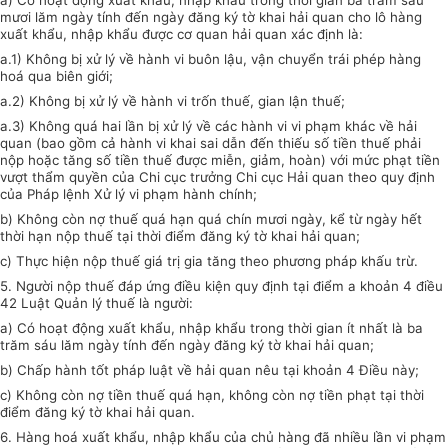
a) Có hoạt động xuất khẩu, nhập khẩu trong thời gian ba trăm sáu
mươi lăm ngày tính đến ngày đăng ký tờ khai hải quan cho lô hàng
xuất khẩu, nhập khẩu được cơ quan hải quan xác định là:
a.1) Không bị xử lý về hành vi buôn lậu, vận chuyển trái phép hàng
hoá qua biên giới;
a.2) Không bị xử lý về hành vi trốn thuế, gian lận thuế;
a.3) Không quá hai lần bị xử lý về các hành vi vi phạm khác về hải
quan (bao gồm cả hành vi khai sai dẫn đến thiếu số tiền thuế phải
nộp hoặc tăng số tiền thuế được miễn, giảm, hoàn) với mức phạt tiền
vượt thẩm quyền của Chi cục trưởng Chi cục Hải quan theo quy định
của Pháp lệnh Xử lý vi phạm hành chính;
b) Không còn nợ thuế quá hạn quá chín mươi ngày, kể từ ngày hết
thời hạn nộp thuế tại thời điểm đăng ký tờ khai hải quan;
c) Thực hiện nộp thuế giá trị gia tăng theo phương pháp khấu trừ.
5. Người nộp thuế đáp ứng điều kiện quy định tại điểm a khoản 4 điều
42 Luật Quản lý thuế là người:
a) Có hoạt động xuất khẩu, nhập khẩu trong thời gian ít nhất là ba
trăm sáu lăm ngày tính đến ngày đăng ký tờ khai hải quan;
b) Chấp hành tốt pháp luật về hải quan nêu tại khoản 4 Điều này;
c) Không còn nợ tiền thuế quá hạn, không còn nợ tiền phạt tại thời
điểm đăng ký tờ khai hải quan.
6. Hàng hoá xuất khẩu, nhập khẩu của chủ hàng đã nhiều lần vi phạm