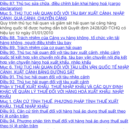
Điều 87. Thủ tục sửa chữa, điều chỉnh bản khai hàng hoá (cargo
declaration)
Mục 5. THỦ TỤC HẢI QUAN ĐỐI VỚI TÀU BAY XUẤT CẢNH, NHẬP
CẢNH, QUÁ CẢNH, CHUYỂN CẢNG
Quy trình thủ tục hải quan và giám sát hải quan tại cảng hàng
không quốc tế được hướng dẫn bởi Quyết định 2428/QĐ-TCHQ có
hiệu lực từ ngày 01/01/2010
Điều 88. Trách nhiệm của Cảng vụ hàng không, tổ chức vận tải
hàng không, người điều khiển tàu bay
Điều 89. Trách nhiệm của cơ quan hải quan
Điều 90. Thủ tục hải quan đối với tàu bay xuất cảnh, nhập cảnh
quốc tế kết hợp vận chuyển nội địa, tàu bay vận chuyển nội địa kết
hợp vận chuyển hàng hoá xuất khẩu, nhập khẩu
Mục 6. THỦ TỤC HẢI QUAN ĐỐI VỚI TÀU LIÊN VẬN QUỐC TẾ NHẬP
CẢNH, XUẤT CẢNH BẰNG ĐƯỜNG SẮT
Điều 91. Thủ tục hải quan đối với tàu nhập cảnh
Điều 92. Thủ tục hải quan đối với tàu xuất cảnh
Phần V THUẾ XUẤT KHẨU, THUẾ NHẬP KHẨU VÀ CÁC QUY ĐỊNH
KHÁC VỀ QUẢN LÝ THUẾ ĐỐI VỚI HÀNG HOÁ XUẤT KHẨU, NHẬP
KHẨU
Mục 1. CĂN CỨ TÍNH THUẾ, PHƯƠNG PHÁP TÍNH THUẾ XUẤT
KHẨU, THUẾ NHẬP KHẨU
Điều 93. Căn cứ tính thuế đối với hàng hoá áp dụng thuế suất theo
tỷ lệ phần trăm
Điều 94. Phương pháp tính thuế đối với hàng hoá áp dụng thuế suất
theo tỷ lệ phần trăm