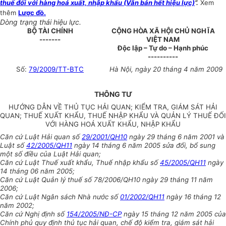
thuế đối với hàng hoá xuất, nhập khẩu (Văn bản hết hiệu lực)
”.
Xem
thêm
Lược đồ.
Dòng trạng thái hiệu lực.
BỘ TÀI CHÍNH
CỘNG HÒA XÃ HỘI CHỦ NGHĨA
-------
VIỆT NAM
Độc lập – Tự do – Hạnh phúc
----------
Số:
79/2009/TT-BTC
Hà Nội, ngày 20 tháng 4 năm 2009
THÔNG TƯ
HƯỚNG DẪN VỀ THỦ TỤC HẢI QUAN; KIỂM TRA, GIÁM SÁT HẢI
QUAN; THUẾ XUẤT KHẨU, THUẾ NHẬP KHẨU VÀ QUẢN LÝ THUẾ ĐỐI
VỚI HÀNG HOÁ XUẤT KHẨU, NHẬP KHẨU
Căn cứ Luật Hải quan số
29/2001/QH10
ngày 29 tháng 6 năm 2001 và
Luật số
42/2005/QH11
ngày 14 tháng 6 năm 2005 sửa đổi, bổ sung
một số điều của Luật Hải quan;
Căn cứ Luật Thuế xuất khẩu, Thuế nhập khẩu số
45/2005/QH11
ngày
14 tháng 06 năm 2005;
Căn cứ Luật Quản lý thuế số 78/2006/QH10 ngày 29 tháng 11 năm
2006;
Căn cứ Luật Ngân sách Nhà nước số
01/2002/QH11
ngày 16 tháng 12
năm 2002;
Căn cứ Nghị định số
154/2005/NĐ-CP
ngày 15 tháng 12 năm 2005 của
Chính phủ quy định thủ tục hải quan, chế độ kiểm tra, giám sát hải