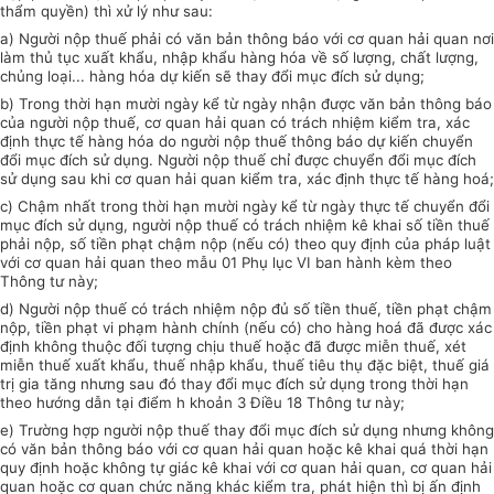
thẩm quyền) thì xử lý như sau:
a) Người nộp thuế phải có văn bản thông báo với cơ quan hải quan nơi
làm thủ tục xuất khẩu, nhập khẩu hàng hóa về số lượng, chất lượng,
chủng loại... hàng hóa dự kiến sẽ thay đổi mục đích sử dụng;
b) Trong thời hạn mười ngày kể từ ngày nhận được văn bản thông báo
của người nộp thuế, cơ quan hải quan có trách nhiệm kiểm tra, xác
định thực tế hàng hóa do người nộp thuế thông báo dự kiến chuyển
đổi mục đích sử dụng. Người nộp thuế chỉ được chuyển đổi mục đích
sử dụng sau khi cơ quan hải quan kiểm tra, xác định thực tế hàng hoá;
c) Chậm nhất trong thời hạn mười ngày kể từ ngày thực tế chuyển đổi
mục đích sử dụng, người nộp thuế có trách nhiệm kê khai số tiền thuế
phải nộp, số tiền phạt chậm nộp (nếu có) theo quy định của pháp luật
với cơ quan hải quan theo mẫu 01 Phụ lục VI ban hành kèm theo
Thông tư này;
d) Người nộp thuế có trách nhiệm nộp đủ số tiền thuế, tiền phạt chậm
nộp, tiền phạt vi phạm hành chính (nếu có) cho hàng hoá đã được xác
định không thuộc đối tượng chịu thuế hoặc đã được miễn thuế, xét
miễn thuế xuất khẩu, thuế nhập khẩu, thuế tiêu thụ đặc biệt, thuế giá
trị gia tăng nhưng sau đó thay đổi mục đích sử dụng trong thời hạn
theo hướng dẫn tại điểm h khoản 3 Điều 18 Thông tư này;
e) Trường hợp người nộp thuế thay đổi mục đích sử dụng nhưng không
có văn bản thông báo với cơ quan hải quan hoặc kê khai quá thời hạn
quy định hoặc không tự giác kê khai với cơ quan hải quan, cơ quan hải
quan hoặc cơ quan chức năng khác kiểm tra, phát hiện thì bị ấn định