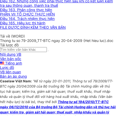
Điều 162. Những công việc phải thực hiện sau khi có kết luận kiểm
tra sau thông quan, thanh tra thuế
Điều 163. Phân công thực hiện
PHẦN VII TỔ CHỨC THỰC HIỆN
Điều 164. Trách nhiệm thực hiện
Điều 165. Hiệu lực thi hành
FILE ĐƯỢC ĐÍNH KÈM THEO VĂN BẢN
Tải về (WORD)
Thong tu so 79-2009_TT-BTC ngay 20-04-2009 (Het hieu luc).doc
Tải lược đồ
Nội dung VB
Văn bản gốc
Tiếng anh
Lược đồ
VB liên quan
Bản án áp dụng
Caselaw Việt Nam:
“Kể từ ngày 20-01-2011, Thông tư số 79/2009/TT-
BTC ngày 20/04/2009 của Bộ trưởng Bộ Tài chính Hướng dẫn về thủ
tục hải quan; kiểm tra, giám sát hải quan; thuế xuất khẩu, thuế nhập
khẩu và quản lý thuế đối với hàng hoá xuất khẩu, nhập khẩu (Văn bản
hết hiệu lực) bị bãi bỏ, thay thế bởi
Thông tư số 194/2010/TT-BTC
ngày 06/12/2010 của Bộ trưởng Bộ Tài chính Hướng dẫn về thủ tục hải
quan; kiểm tra, giám sát hải quan; thuế xuất, nhập khẩu và quản lý