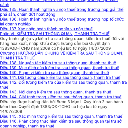
cảnh
Điều 135. Hoàn thành nghĩa vụ nộp thuế trong trường hợp giải thể,
phá sản, chấm dứt hoạt động
Điều 136. Hoàn thành nghĩa vụ nộp thuế trong trường hợp tổ chức
lại doanh nghiệp
Điều 137. Xác nhận hoàn thành nghĩa vụ nộp thuế
Phần VI. KIỂM TRA SAU THÔNG QUAN, THANH TRA THUẾ
Quy trình nghiệp vụ kiểm tra sau thông quan, kiểm tra thuế đối với
hàng hóa xuất, nhập khẩu được hướng dẫn bởi Quyết định
1383/QĐ-TCHQ năm 2009 có hiệu lực từ ngày 14/07/2009
Chương I HƯỚNG DẪN CHUNG VỀ KIỂM TRA SAU THÔNG QUAN,
THANH TRA THUẾ
Điều 138. Nguyên tắc kiểm tra sau thông quan, thanh tra thuế
Điều 139. Mục đích của kiểm tra sau thông quan, thanh tra thuế
Điều 140. Phạm vi kiểm tra sau thông quan, thanh tra thuế
Điều 141. Đối tượng chịu kiểm tra sau thông quan, thanh tra thuế
Điều 142. Đối tượng kiểm tra của kiểm tra sau thông quan, thanh tra
thuế
Điều 143. Nội dung kiểm tra sau thông quan, thanh tra thuế
Điều 144. Giải trình trong kiểm tra sau thông quan, thanh tra thuế
Điều này được hướng dẫn bởi Bước 3 Mục II Quy trình 2 ban hành
kèm theo Quyết định 1383/QĐ-TCHQ có hiệu lực từ ngày
14/07/2009
Điều 145. Xác minh trong kiểm tra sau thông quan, thanh tra thuế
Điều 146. Phân công thực hiện kiểm tra sau thông quan tại trụ sở
doanh nghiệp, thanh tra thuế