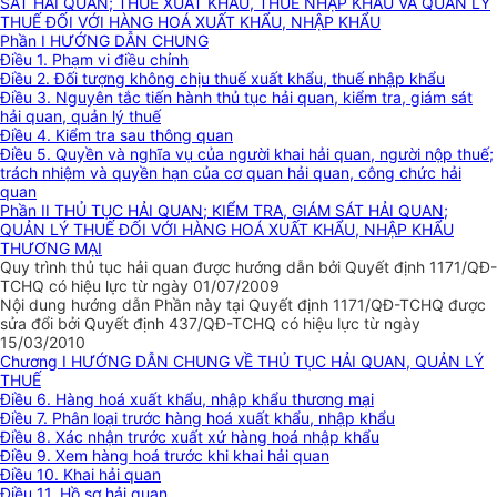
SÁT HẢI QUAN; THUẾ XUẤT KHẨU, THUẾ NHẬP KHẨU VÀ QUẢN LÝ
THUẾ ĐỐI VỚI HÀNG HOÁ XUẤT KHẨU, NHẬP KHẨU
Phần I HƯỚNG DẪN CHUNG
Điều 1. Phạm vi điều chỉnh
Điều 2. Đối tượng không chịu thuế xuất khẩu, thuế nhập khẩu
Điều 3. Nguyên tắc tiến hành thủ tục hải quan, kiểm tra, giám sát
hải quan, quản lý thuế
Điều 4. Kiểm tra sau thông quan
Điều 5. Quyền và nghĩa vụ của người khai hải quan, người nộp thuế;
trách nhiệm và quyền hạn của cơ quan hải quan, công chức hải
quan
Phần II THỦ TỤC HẢI QUAN; KIỂM TRA, GIÁM SÁT HẢI QUAN;
QUẢN LÝ THUẾ ĐỐI VỚI HÀNG HOÁ XUẤT KHẨU, NHẬP KHẨU
THƯƠNG MẠI
Quy trình thủ tục hải quan được hướng dẫn bởi Quyết định 1171/QĐ-
TCHQ có hiệu lực từ ngày 01/07/2009
Nội dung hướng dẫn Phần này tại Quyết định 1171/QĐ-TCHQ được
sửa đổi bởi Quyết định 437/QĐ-TCHQ có hiệu lực từ ngày
15/03/2010
Chương I HƯỚNG DẪN CHUNG VỀ THỦ TỤC HẢI QUAN, QUẢN LÝ
THUẾ
Điều 6. Hàng hoá xuất khẩu, nhập khẩu thương mại
Điều 7. Phân loại trước hàng hoá xuất khẩu, nhập khẩu
Điều 8. Xác nhận trước xuất xứ hàng hoá nhập khẩu
Điều 9. Xem hàng hoá trước khi khai hải quan
Điều 10. Khai hải quan
Điều 11. Hồ sơ hải quan