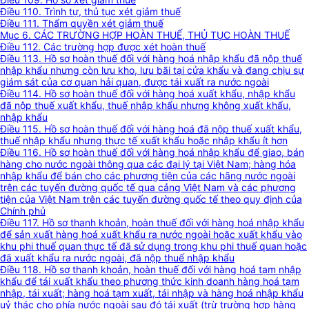
Điều 110. Trình tự, thủ tục xét giảm thuế
Điều 111. Thẩm quyền xét giảm thuế
Mục 6. CÁC TRƯỜNG HỢP HOÀN THUẾ, THỦ TỤC HOÀN THUẾ
Điều 112. Các trường hợp được xét hoàn thuế
Điều 113. Hồ sơ hoàn thuế đối với hàng hoá nhập khẩu đã nộp thuế
nhập khẩu nhưng còn lưu kho, lưu bãi tại cửa khẩu và đang chịu sự
giám sát của cơ quan hải quan, được tái xuất ra nước ngoài
Điều 114. Hồ sơ hoàn thuế đối với hàng hoá xuất khẩu, nhập khẩu
đã nộp thuế xuất khẩu, thuế nhập khẩu nhưng không xuất khẩu,
nhập khẩu
Điều 115. Hồ sơ hoàn thuế đối với hàng hoá đã nộp thuế xuất khẩu,
thuế nhập khẩu nhưng thực tế xuất khẩu hoặc nhập khẩu ít hơn
Điều 116. Hồ sơ hoàn thuế đối với hàng hoá nhập khẩu để giao, bán
hàng cho nước ngoài thông qua các đại lý tại Việt Nam; hàng hóa
nhập khẩu để bán cho các phương tiện của các hãng nước ngoài
trên các tuyến đường quốc tế qua cảng Việt Nam và các phương
tiện của Việt Nam trên các tuyến đường quốc tế theo quy định của
Chính phủ
Điều 117. Hồ sơ thanh khoản, hoàn thuế đối với hàng hoá nhập khẩu
để sản xuất hàng hoá xuất khẩu ra nước ngoài hoặc xuất khẩu vào
khu phi thuế quan thực tế đã sử dụng trong khu phi thuế quan hoặc
đã xuất khẩu ra nước ngoài, đã nộp thuế nhập khẩu
Điều 118. Hồ sơ thanh khoản, hoàn thuế đối với hàng hoá tạm nhập
khẩu để tái xuất khẩu theo phương thức kinh doanh hàng hoá tạm
nhập, tái xuất; hàng hoá tạm xuất, tái nhập và hàng hoá nhập khẩu
uỷ thác cho phía nước ngoài sau đó tái xuất (trừ trường hợp hàng