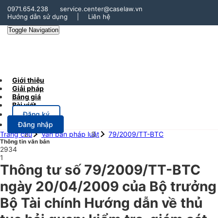
0971.654.238
service.center@caselaw.vn
Hướng dẫn sử dụng
|
Liên hệ
Toggle Navigation
Giới thiệu
Giải pháp
Bảng giá
Bài viết
Đăng ký
Đăng nhập
Trang chủ
Văn bản pháp luật
79/2009/TT-BTC
Thông tin văn bản
2934
1
Thông tư số 79/2009/TT-BTC
ngày 20/04/2009 của Bộ trưởng
Bộ Tài chính Hướng dẫn về thủ