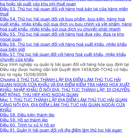
ba hoặc tái xuất vào khu phi thuế quan
Điều 53. Thủ tục hải quan đối với hàng hoá bán tại cửa hàng miễn
thuế
Điều 54. Thủ tục hải quan đối với bưu phẩm, bưu kiện, hàng hoá
xuất khẩu, nhập khẩu gửi qua dịch vụ bưu chính và vật phẩm, hàng
hoá xuất khẩu, nhập khẩu gửi qua dịch vụ chuyển phát nhanh
Điều 55. Thủ tục hải quan đối với hàng hoá đưa vào, đưa ra kho
ngoại quan
Điều 56. Thủ tục hải quan đối với hàng hoá xuất khẩu, nhập khẩu
qua biên giới
Điều 57. Thủ tục hải quan đối với hàng hoá xuất khẩu, nhập khẩu
chuyển cửa khẩu
Quy trình nghiệp vụ quản lý hải quan đối với hàng hóa quy định tại
Điều này được hướng dẫn bởi Quyết định 1458/QĐ-TCHQ có hiệu
lực từ ngày 15/08/2009
Chương 3 THỦ TỤC THÀNH LẬP ĐỊA ĐIỂM LÀM THỦ TỤC HẢI
QUAN NGOÀI CỬA KHẨU VÀ ĐỊA ĐIỂM KIỂM TRA HÀNG HOÁ XUẤT
KHẨU, NHẬP KHẨU Ở NỘI ĐỊA; THỦ TỤC THÀNH LẬP, DI CHUYỂN,
MỞ RỘNG, THU HẸP KHO NGOẠI QUAN
Mục 1. THỦ TỤC THÀNH LẬP ĐỊA ĐIỂM LÀM THỦ TỤC HẢI QUAN
CẢNG NỘI ĐỊA, ĐỊA ĐIỂM LÀM THỦ TỤC HẢI QUAN NGOÀI CỬA
KHẨU
Điều 58. Điều kiện thành lập
Điều 59. Hồ sơ thành lập
Điều 60. Trình tự xử lý hồ sơ
Điều 61. Quản lý hải quan đối với địa điểm làm thủ tục hải quan