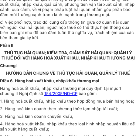
xuất khẩu, nhập khẩu, quá cảnh, phương tiện vận tải xuất cảnh, nhập
cảnh, quá cảnh, về vi phạm pháp luật hải quan nhằm góp phần bảo
đảm môi trường cạnh tranh lành mạnh trong thương mại.
c) Việc phối hợp, trao đổi cung cấp thông tin giữa cơ quan hải quan
với người khai hải quan, người nộp thuế có thể thực hiện thông qua
biên bản ghi nhớ để bảo đảm tuân thủ nghĩa vụ, trách nhiệm của các
bên tham gia ký kết.
Phần II
THỦ TỤC HẢI QUAN; KIỂM TRA, GIÁM SÁT HẢI QUAN; QUẢN LÝ
THUẾ ĐỐI VỚI HÀNG HOÁ XUẤT KHẨU, NHẬP KHẨU THƯƠNG MẠI
Chương I
HƯỚNG DẪN CHUNG VỀ THỦ TỤC HẢI QUAN, QUẢN LÝ THUẾ
Điều 6. Hàng hoá xuất khẩu, nhập khẩu thương mại
Hàng hoá xuất khẩu, nhập khẩu thương mại quy định tại mục 1
chương II Nghị định số
154/2005/NĐ-CP
bao gồm:
1. Hàng hoá xuất khẩu, nhập khẩu theo hợp đồng mua bán hàng hoá;
2. Hàng hoá kinh doanh theo phương thức tạm nhập tái xuất;
3. Hàng hoá kinh doanh chuyển khẩu;
4. Hàng hoá xuất khẩu, nhập khẩu theo loại hình nhập nguyên liệu để
sản xuất hàng xuất khẩu;