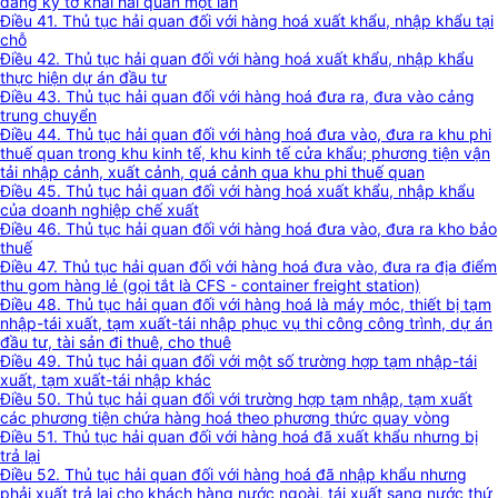
đăng ký tờ khai hải quan một lần
Điều 41. Thủ tục hải quan đối với hàng hoá xuất khẩu, nhập khẩu tại
chỗ
Điều 42. Thủ tục hải quan đối với hàng hoá xuất khẩu, nhập khẩu
thực hiện dự án đầu tư
Điều 43. Thủ tục hải quan đối với hàng hoá đưa ra, đưa vào cảng
trung chuyển
Điều 44. Thủ tục hải quan đối với hàng hoá đưa vào, đưa ra khu phi
thuế quan trong khu kinh tế, khu kinh tế cửa khẩu; phương tiện vận
tải nhập cảnh, xuất cảnh, quá cảnh qua khu phi thuế quan
Điều 45. Thủ tục hải quan đối với hàng hoá xuất khẩu, nhập khẩu
của doanh nghiệp chế xuất
Điều 46. Thủ tục hải quan đối với hàng hoá đưa vào, đưa ra kho bảo
thuế
Điều 47. Thủ tục hải quan đối với hàng hoá đưa vào, đưa ra địa điểm
thu gom hàng lẻ (gọi tắt là CFS - container freight station)
Điều 48. Thủ tục hải quan đối với hàng hoá là máy móc, thiết bị tạm
nhập-tái xuất, tạm xuất-tái nhập phục vụ thi công công trình, dự án
đầu tư, tài sản đi thuê, cho thuê
Điều 49. Thủ tục hải quan đối với một số trường hợp tạm nhập-tái
xuất, tạm xuất-tái nhập khác
Điều 50. Thủ tục hải quan đối với trường hợp tạm nhập, tạm xuất
các phương tiện chứa hàng hoá theo phương thức quay vòng
Điều 51. Thủ tục hải quan đối với hàng hoá đã xuất khẩu nhưng bị
trả lại
Điều 52. Thủ tục hải quan đối với hàng hoá đã nhập khẩu nhưng
phải xuất trả lại cho khách hàng nước ngoài, tái xuất sang nước thứ