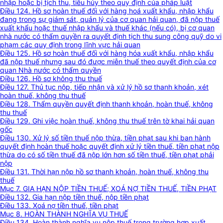
nhập hoặc bị tịch thu, tiêu hủy theo quy định của pháp luật
Điều 124. Hồ sơ hoàn thuế đối với hàng hoá xuất khẩu, nhập khẩu
đang trong sự giám sát, quản lý của cơ quan hải quan, đã nộp thuế
xuất khẩu hoặc thuế nhập khẩu và thuế khác (nếu có), bị cơ quan
nhà nước có thẩm quyền ra quyết định tịch thu sung công quỹ do vi
phạm các quy định trong lĩnh vực hải quan
Điều 125. Hồ sơ hoàn thuế đối với hàng hóa xuất khẩu, nhập khẩu
đã nộp thuế nhưng sau đó được miễn thuế theo quyết định của cơ
quan Nhà nước có thẩm quyền
Điều 126. Hồ sơ không thu thuế
Điều 127. Thủ tục nộp, tiếp nhận và xử lý hồ sơ thanh khoản, xét
hoàn thuế, không thu thuế
Điều 128. Thẩm quyền quyết định thanh khoản, hoàn thuế, không
thu thuế
Điều 129. Ghi việc hoàn thuế, không thu thuế trên tờ khai hải quan
gốc
Điều 130. Xử lý số tiền thuế nộp thừa, tiền phạt sau khi ban hành
quyết định hoàn thuế hoặc quyết định xử lý tiền thuế, tiền phạt nộp
thừa do có số tiền thuế đã nộp lớn hơn số tiền thuế, tiền phạt phải
nộp
Điều 131. Thời hạn nộp hồ sơ thanh khoản, hoàn thuế, không thu
thuế
Mục 7. GIA HẠN NỘP TIỀN THUẾ; XOÁ NỢ TIỀN THUẾ, TIỀN PHẠT
Điều 132. Gia hạn nộp tiền thuế, nộp tiền phạt
Điều 133. Xoá nợ tiền thuế, tiền phạt
Mục 8. HOÀN THÀNH NGHĨA VỤ THUẾ
Điều 134. Hoàn thành nghĩa vụ nộp thuế trong trường hợp xuất