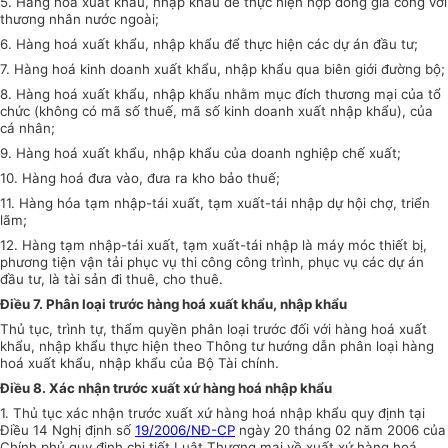
5. Hàng hoá xuất khẩu, nhập khẩu để thực hiện hợp đồng gia công với
thương nhân nước ngoài;
6. Hàng hoá xuất khẩu, nhập khẩu để thực hiện các dự án đầu tư;
7. Hàng hoá kinh doanh xuất khẩu, nhập khẩu qua biên giới đường bộ;
8. Hàng hoá xuất khẩu, nhập khẩu nhằm mục đích thương mại của tổ
chức (không có mã số thuế, mã số kinh doanh xuất nhập khẩu), của
cá nhân;
9. Hàng hoá xuất khẩu, nhập khẩu của doanh nghiệp chế xuất;
10. Hàng hoá đưa vào, đưa ra kho bảo thuế;
11. Hàng hóa tạm nhập-tái xuất, tạm xuất-tái nhập dự hội chợ, triển
lãm;
12. Hàng tạm nhập-tái xuất, tạm xuất-tái nhập là máy móc thiết bị,
phương tiện vận tải phục vụ thi công công trình, phục vụ các dự án
đầu tư, là tài sản đi thuê, cho thuê.
Điều 7. Phân loại trước hàng hoá xuất khẩu, nhập khẩu
Thủ tục, trình tự, thẩm quyền phân loại trước đối với hàng hoá xuất
khẩu, nhập khẩu thực hiện theo Thông tư hướng dẫn phân loại hàng
hoá xuất khẩu, nhập khẩu của Bộ Tài chính.
Điều 8. Xác nhận trước xuất xứ hàng hoá nhập khẩu
1. Thủ tục xác nhận trước xuất xứ hàng hoá nhập khẩu quy định tại
Điều 14 Nghị định số
19/2006/NĐ-CP
ngày 20 tháng 02 năm 2006 của
Chính phủ quy định chi tiết Luật Thương mại về xuất xứ hàng hoá