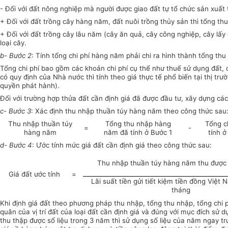
- Đối với đất nông nghiệp mà người được giao đất tự tổ chức sản xuất 
+ Đối với đất trồng cây hàng năm, đất nuôi trồng thủy sản thì tổng th
+ Đối với đất trồng cây lâu năm (cây ăn quả, cây công nghiệp, cây lấ
loại cây.
b- Bước 2
: Tính tổng chi phí hàng năm phải chi ra hình thành tổng thu
Tổng chi phí bao gồm các khoản chi phí cụ thể như thuế sử dụng đất, c
có quy định của Nhà nước thì tính theo giá thực tế phổ biến tại thị t
quyền phát hành).
Đối với trường hợp thửa đất cần định giá đã được đầu tư, xây dựng các
c- Bước 3
: Xác định thu nhập thuần túy hàng năm theo công thức sau
Thu nhập thuần túy
Tổng thu nhập hàng
Tổng ch
=
-
hàng năm
năm đã tính ở Bước 1
tính ở
d- Bước 4
: Ước tính mức giá đất cần định giá theo công thức sau:
Thu nhập thuần túy hàng năm thu được 
Giá đất ước tính
=
Lãi suất tiền gửi tiết kiệm tiền đồng Việt
tháng
Khi định giá đất theo phương pháp thu nhập, tổng thu nhập, tổng chi p
quân của vị trí đất của loại đất cần định giá và đúng với mục đích s
thu thập được số liệu trong 3 năm thì sử dụng số liệu của năm ngay trư