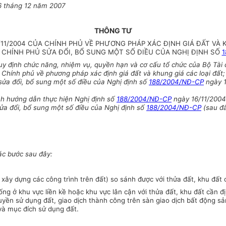
6 tháng 12 năm 2007
THÔNG TƯ
11/2004 CỦA CHÍNH PHỦ VỀ PHƯƠNG PHÁP XÁC ĐỊNH GIÁ ĐẤT VÀ 
A CHÍNH PHỦ SỬA ĐỔI, BỔ SUNG MỘT SỐ ĐIỀU CỦA NGHỊ ĐỊNH SỐ
1
y định chức năng, nhiệm vụ, quyền hạn và cơ cấu tổ chức của Bộ Tài 
hính phủ về phương pháp xác định giá đất và khung giá các loại đất;
ửa đổi, bổ sung một số điều của Nghị định số
188/2004/NĐ-CP
ngày 1
ính hướng dẫn
thực hiện Nghị định số
188/2004/NĐ-CP
ngày 16/11/2004 
a đổi, bổ sung một số điều của Nghị định số
188/2004/NĐ-CP
(sau đâ
các bước sau đây:
xây dựng các công trình trên đất) so sánh được với thửa đất, khu đất c
 trống ở khu vực liền kề hoặc khu vực lân cận với thửa đất, khu đất cầ
quyền sử dụng đất, giao dịch thành công trên sàn giao dịch bất động sả
ý và mục đích sử dụng đất.