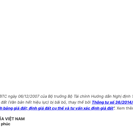
-BTC ngày 06/12/2007 của Bộ trưởng Bộ Tài chính Hướng dẫn Nghị định
ất (Văn bản hết hiệu lực) bị bãi bỏ, thay thế bởi
Thông tư số 36/2014
 bảng giá đất; định giá đất cụ thể và tư vấn xác định giá đất
”.
Xem th
ĨA VIỆT NAM
h phúc