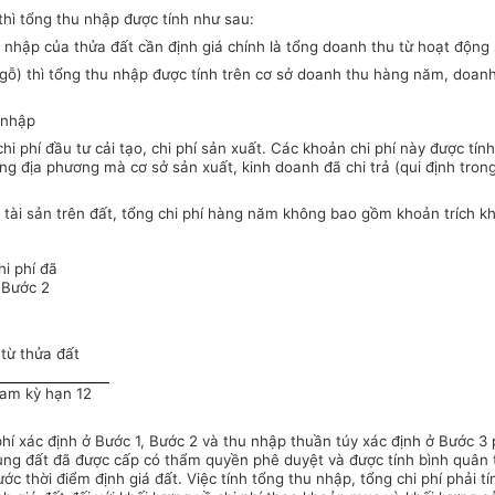
thì tổng thu nhập được tính như sau:
u nhập của thửa đất cần định giá chính là tổng doanh thu từ hoạt động
y gỗ) thì tổng thu nhập được tính trên cơ sở doanh thu hàng năm, doan
 nhập
hi phí đầu tư cải tạo, chi phí sản xuất. Các khoản chi phí này được t
rường địa phương mà cơ sở sản xuất, kinh doanh đã chi trả (qui định t
 tài sản trên đất, tổng chi phí hàng năm không bao gồm khoản trích kh
:
i phí đã
 Bước 2
từ thửa đất
 Nam kỳ hạn 12
hí xác định ở Bước 1, Bước 2 và thu nhập thuần túy xác định ở Bước 3 
ử dụng đất đã được cấp có thẩm quyền phê duyệt và được tính bình quân
ớc thời điểm định giá đất. Việc tính tổng thu nhập, tổng chi phí phải 