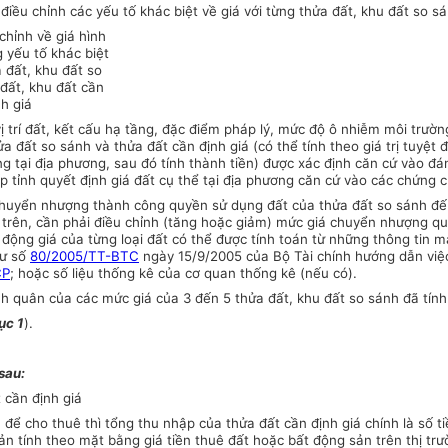
 điều chỉnh các yếu tố khác biệt về giá với từng thửa đất, khu đất so s
chỉnh về giá hình
 yếu tố khác biệt
 đất, khu đất so
 đất, khu đất cần
nh giá
ị trí đất, kết cấu hạ tầng, đặc điểm pháp lý, mức độ ô nhiễm môi trườn
hửa đất so sánh và thửa đất cần định giá (có thể tính theo giá trị tuy
ờng tại địa phương, sau đó tính thành tiền) được xác định căn cứ vào đ
tỉnh quyết định giá đất cụ thể tại địa phương căn cứ vào các chứng cứ
chuyển nhượng thành công quyền sử dụng đất của thửa đất so sánh đến t
 trên, cần phải điều chỉnh (tăng hoặc giảm) mức giá chuyển nhượng qu
n động giá của từng loại đất có thể được tính toán từ những thông tin 
tư số
80/2005/TT-BTC
ngày 15/9/2005 của Bộ Tài chính hướng dẫn việc 
CP
; hoặc số liệu thống kê của cơ quan thống kê (nếu có).
nh quân của các mức giá của 3 đến 5 thửa đất, khu đất so sánh đã tính 
ục 1
).
sau:
 cần định giá
) để cho thuê thì tổng thu nhập của thửa đất cần định giá chính là số 
n tính theo mặt bằng giá tiền thuê đất hoặc bất động sản trên thị trườ