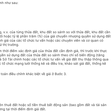
ánh như sau:
g, v.v. của từng thửa đất, khu đất so sánh so với thửa đất, khu đất cần
ệt đối hoặc tỷ lệ phần trăm (%) của giá chuyển nhượng quyền sử dụng đất
ánh giá của các tổ chức tư vấn hoặc các chuyên viên và cơ quan có
 thị trường.
hời điểm xác định giá của thửa đất cần định giá, thì trước khi thực
yền sử dụng đất của thửa đất so sánh theo chỉ số biến động (tăng
mà Sở Tài chính hoặc các tổ chức tư vấn về giá đất thu thập thông qua
tổ chức mạng lưới thống kê và điều tra, khảo sát giá đất, thống kê
toán điều chỉnh khác biệt về giá ở Bước 3.
tiền thuê đất hoặc số tiền thuê bất động sản (bao gồm đất và tài sản
ng tại thời điểm định giá đất.