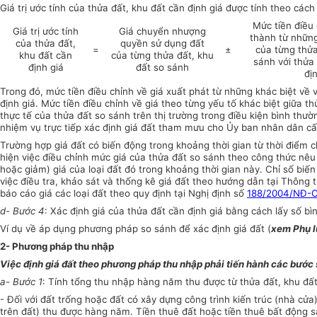
Giá trị ước tính của thửa đất, khu đất cần định giá được tính theo cách
Mức tiền điều 
Giá trị ước tính
Giá chuyển nhượng
thành từ những
của thửa đất,
quyền sử dụng đất
=
±
của từng thửa
khu đất cần
của từng thửa đất, khu
sánh với thửa
định giá
đất so sánh
đị
Trong đó, mức tiền điều chỉnh về giá xuất phát từ những khác biệt về v
định giá. Mức tiền điều chỉnh về giá theo từng yếu tố khác biệt giữa t
thực tế của thửa đất so sánh trên thị trường trong điều kiện bình thư
nhiệm vụ trực tiếp xác định giá đất tham mưu cho Ủy ban nhân dân cấp 
Trường hợp giá đất có biến động trong khoảng thời gian từ thời điểm 
hiện việc điều chỉnh mức giá của thửa đất so sánh theo công thức nêu
hoặc giảm) giá của loại đất đó trong khoảng thời gian này. Chỉ số biế
việc điều tra, khảo sát và thống kê giá đất theo hướng dẫn tại Thông 
báo cáo giá các loại đất theo quy định tại Nghị định số
188/2004/NĐ-
d- Bước 4
: Xác định giá của thửa đất cần định giá bằng cách lấy số bì
Ví dụ về áp dụng phương pháp so sánh để xác định giá đất (
xem Phụ l
2- Phương pháp thu nhập
Việc định giá đất theo phương pháp thu nhập phải tiến hành các bước 
a- Bước 1
: Tính tổng thu nhập hàng năm thu được từ thửa đất, khu đất
- Đối với đất trống hoặc đất có xây dựng công trình kiến trúc (nhà cửa
trên đất) thu được hàng năm. Tiền thuê đất hoặc tiền thuê bất động sả