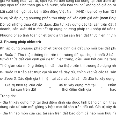
giá về hàng hóa, vật tư, dịch vụ, và tiền công lao động tại thời điểm 
quy định thì tính theo giá Nhà nước, nếu loại chi phí không có giá do N
Lãi suất tiền gửi tiết kiệm tiền đồng Việt Nam (VNĐ) loại có kỳ hạn 12
Ví dụ về áp dụng phương pháp thu nhập để xác định giá đất (
xem Phụ 
Đối với những thửa đất đã được đầu tư, xây dựng các tài sản trên đất (
doanh, sản xuất thì trước hết áp dụng phương pháp thu nhập để ước tính 
Phương pháp tính toán chiết trừ giá trị tài sản trên đất thực hiện như
3. Phương pháp chiết trừ
Khi áp dụng phương pháp chiết trừ để định giá đất cho mỗi loại đất ph
a-
Bước 1
: Thu thập thông tin trên thị trường để lựa chọn ít nhất 3 
tự với thửa đất cần định giá (vị trí, hiện trạng, điều kiện kết cấu hạ t
Thời gian của những thông tin cần thu thập trên thị trường áp dụng n
b-
Bước 2
: Khảo sát thực địa và mô tả đầy đủ, chính xác về các tài sả
c-
Bước 3
: Xác định giá trị hiện tại của các tài sản đã đầu tư xây dựng 
Giá trị hiện tại của các
Giá trị xây dựng mới tại
Phần 
=
-
tài sản trên đất
thời điểm định giá
ha
Trong đó:
- Giá trị xây dựng mới tại thời điểm định giá được tính bằng chi phí th
dựng các tài sản mới giống y hệt) các tài sản trên đất đó. Giá trị xây 
- Giá trị hao mòn của các tài sản trên đất bao gồm cả hao mòn hữu h