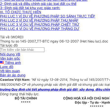
2- Định giá và điều chỉnh giá các loại đất cụ thể
3- Định giá đất tại khu vực giáp ranh:
III. TỔ CHỨC THỰC HIỆN
PHỤ LỤC 1 VÍ DỤ VỀ PHƯƠNG PHÁP SO SÁNH TRỰC TIẾP
PHỤ LỤC 2 VÍ DỤ VỀ PHƯƠNG PHÁP THU NHẬP
PHỤ LỤC 3 VÍ DỤ VỀ PHƯƠNG PHÁP CHIẾT TRỪ
PHỤ LỤC 4 VÍ DỤ VỀ PHƯƠNG PHÁP THẶNG DƯ
Tải về (WORD)
Thong tu so 145-2007_TT-BTC ngay 06-12-2007 (Het hieu luc).doc
Tải lược đồ
Nội dung VB
Văn bản gốc
Tiếng anh
Lược đồ
VB liên quan
Bản án áp dụng
Caselaw Việt Nam:
“Kể từ ngày 13-08-2014, Thông tư số 145/2007/TT
188/2004/NĐ-CP về phương pháp xác định giá đất và khung giá các loại đ
trường Quy định chi tiết phương pháp định giá đất; xây dựng, điều chỉnh
Dòng trạng thái hiệu lực.
BỘ TÀI CHÍNH
CỘNG HOÀ XÃ HỘI CHỦ NGH
*****
Độc lập - Tự do - Hạn
*******