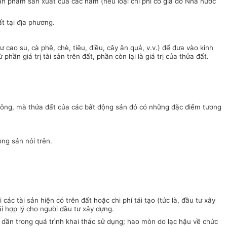
g sản phẩm sản xuất của các năm (nếu loại chi phí có giá do Nhà nước
t tại địa phương.
 cao su, cà phê, chè, tiêu, điều, cây ăn quả, v.v.) để đưa vào kinh
hần giá trị tài sản trên đất, phần còn lại là giá trị của thửa đất.
h công, mà thửa đất của các bất động sản đó có những đặc điểm tương
ộng sản nói trên.
ác tài sản hiện có trên đất hoặc chi phí tái tạo (tức là, đầu tư xây
ãi hợp lý cho người đầu tư xây dựng.
dần trong quá trình khai thác sử dụng; hao mòn do lạc hậu về chức