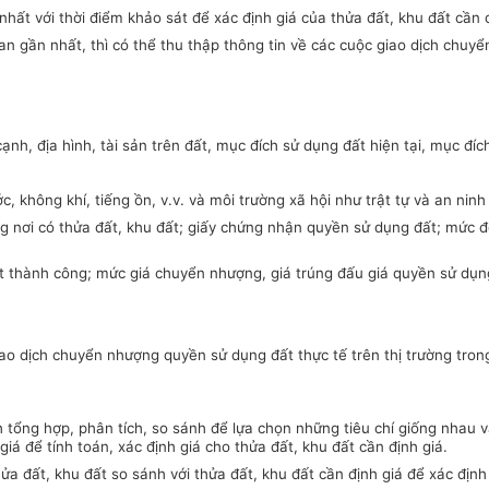
hất với thời điểm khảo sát để xác định giá của thửa đất, khu đất cần đ
n gần nhất, thì có thể thu thập thông tin về các cuộc giao dịch chuy
cạnh, địa hình, tài sản trên đất, mục đích sử dụng đất hiện tại, mục đí
hông khí, tiếng ồn, v.v. và môi trường xã hội như trật tự và an ninh xã
g nơi có thửa đất, khu đất; giấy chứng nhận quyền sử dụng đất; mức đ
t thành công; mức giá chuyển nhượng, giá trúng đấu giá quyền sử dụn
ao dịch chuyển nhượng quyền sử dụng đất thực tế trên thị trường trong
 tổng hợp, phân tích, so sánh để lựa chọn những tiêu chí giống nhau v
giá để tính toán, xác định giá cho thửa đất, khu đất cần định giá.
hửa đất, khu đất so sánh với thửa đất, khu đất cần định giá để xác định