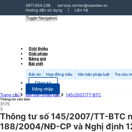
0971.654.238
service.center@caselaw.vn
Hướng dẫn sử dụng
|
Liên hệ
Toggle Navigation
Giới thiệu
Giải pháp
Bảng giá
Bài viết
Bản án
Hợp đồng mẫu
Văn bản pháp luật
Tra cứu 
Đăng ký
Đăng nhập
Trang chủ
Văn bản pháp luật
145/2007/TT-BTC
Thông tin văn bản
3175
3
Thông tư số 145/2007/TT-BTC ng
188/2004/NĐ-CP và Nghị định 