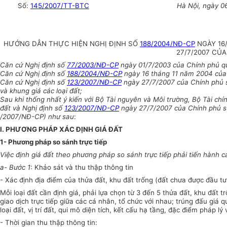
Số:
145/2007/TT-BTC
Hà Nội, ngày 0
HƯỚNG DẪN THỰC HIỆN NGHỊ ĐỊNH SỐ
188/2004/NĐ-CP
NGÀY 16/
27/7/2007 CỦ
Căn cứ Nghị định số
77/2003/NĐ-CP
ngày 01/7/2003 của Chính phủ qu
Căn cứ Nghị định số
188/2004/NĐ-CP
ngày 16 tháng 11 năm 2004 của C
Căn cứ Nghị định số
123/2007/NĐ-CP
ngày 27/7/2007 của Chính phủ s
và khung giá các loại đất;
Sau khi thống nhất ý kiến với Bộ Tài nguyên và Môi trường,
Bộ Tài ch
đất
và
Nghị định số
123/2007/NĐ-CP
ngày 27/7/2007 của Chính phủ sử
/2007/NĐ-CP)
như sau
:
I. PHƯƠNG PHÁP XÁC ĐỊNH GIÁ ĐẤT
1- Phương pháp so sánh trực tiếp
Việc định giá đất theo phương pháp so sánh trực tiếp phải tiến hành 
a- Bước 1
: Khảo sát và thu thập thông tin
- Xác định địa điểm của thửa đất, khu đất trống (đất chưa được đầu tư 
Mỗi loại đất cần định giá, phải lựa chọn từ 3 đến 5 thửa đất, khu đất
giao dịch trực tiếp giữa các cá nhân, tổ chức với nhau; trúng đấu giá 
loại đất, vị trí đất, qui mô diện tích, kết cấu hạ tầng, đặc điểm pháp l
- Thời gian thu thập thông tin: