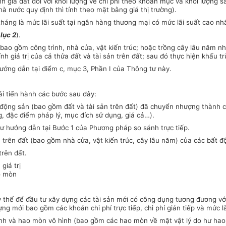
định giá đất đối với khối lượng về chi phí theo khoản mục và khối lượn
hà nước quy định thì tính theo mặt bằng giá thị trường).
 tháng là mức lãi suất tại ngân hàng thương mại có mức lãi suất cao nhấ
lục 2
).
bao gồm công trình, nhà cửa, vật kiến trúc; hoặc trồng cây lâu năm như
giá trị của cả thửa đất và tài sản trên đất; sau đó thực hiện khấu trừ p
 hướng dẫn tại điểm c, mục 3, Phần I của Thông tư này.
ải tiến hành các bước sau đây:
bất động sản (bao gồm đất và tài sản trên đất) đã chuyển nhượng thàn
ầng, đặc điểm pháp lý, mục đích sử dụng, giá cả…).
hư hướng dẫn tại Bước 1 của Phương pháp so sánh trực tiếp.
n trên đất (bao gồm nhà cửa, vật kiến trúc, cây lâu năm) của các bất đ
trên đất.
giá trị
o mòn
ay thế để đầu tư xây dựng các tài sản mới có công dụng tương đương với c
dựng mới bao gồm các khoản chi phí trực tiếp, chi phí gián tiếp và mức l
ình và hao mòn vô hình (bao gồm các hao mòn về mặt vật lý do hư hao 