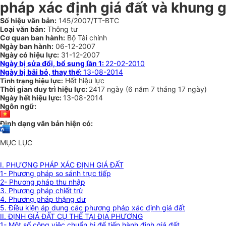
pháp xác định giá đất và khung gi
Số hiệu văn bản:
145/2007/TT-BTC
Loại văn bản:
Thông tư
Cơ quan ban hành:
Bộ Tài chính
Ngày ban hành:
06-12-2007
Ngày có hiệu lực:
31-12-2007
Ngày bị sửa đổi, bổ sung lần 1:
22-02-2010
Ngày bị bãi bỏ, thay thế:
13-08-2014
Hết hiệu lực
Tình trạng hiệu lực:
Thời gian duy trì hiệu lực:
2417 ngày
(
6 năm
7 tháng
17 ngày
)
Ngày hết hiệu lực:
13-08-2014
Ngôn ngữ:
Định dạng văn bản hiện có:
MỤC LỤC
I. PHƯƠNG PHÁP XÁC ĐỊNH GIÁ ĐẤT
1- Phương pháp so sánh trực tiếp
2- Phương pháp thu nhập
3. Phương pháp chiết trừ
4. Phương pháp thặng dư
5. Điều kiện áp dụng các phương pháp xác định giá đất
II. ĐỊNH GIÁ ĐẤT CỤ THỂ TẠI ĐỊA PHƯƠNG
1- Một số công việc chuẩn bị để tiến hành định giá đất