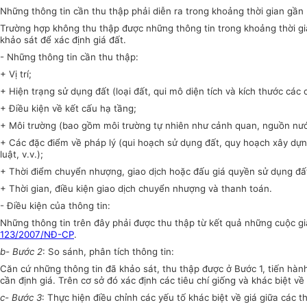
Những thông tin cần thu thập phải diễn ra trong khoảng thời gian gần n
Trường hợp không thu thập được những thông tin trong khoảng thời gia
khảo sát để xác định giá đất.
- Những thông tin cần thu thập:
+ Vị trí;
+ Hiện trạng sử dụng đất (loại đất, qui mô diện tích và kích thước các 
+ Điều kiện về kết cấu hạ tầng;
+ Môi trường (bao gồm môi trường tự nhiên như cảnh quan, nguồn nước, k
+ Các đặc điểm về pháp lý (qui hoạch sử dụng đất, quy hoạch xây dựn
luật, v.v.);
+ Thời điểm chuyển nhượng, giao dịch hoặc đấu giá quyền sử dụng đấ
+ Thời gian, điều kiện giao dịch chuyển nhượng và thanh toán.
- Điều kiện của thông tin:
Những thông tin trên đây phải được thu thập từ kết quả những cuộc gi
123/2007/NĐ-CP
.
b- Bước 2
: So sánh, phân tích thông tin:
Căn cứ những thông tin đã khảo sát, thu thập được ở Bước 1, tiến hành
cần định giá. Trên cơ sở đó xác định các tiêu chí giống và khác biệt về 
c- Bước 3
: Thực hiện điều chỉnh các yếu tố khác biệt về giá giữa các t