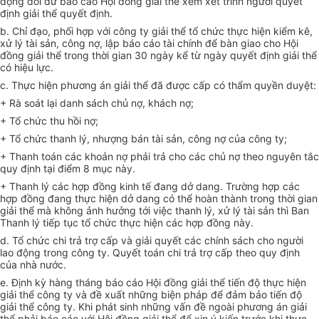
động dôi dư báo cáo Hội đồng giải thể xem xét trình người quyết
định giải thể quyết định.
b. Chỉ đạo, phối hợp với công ty giải thể tổ chức thực hiện kiểm kê,
xử lý tài sản, công nợ, lập báo cáo tài chính để bàn giao cho Hội
đồng giải thể trong thời gian 30 ngày kể từ ngày quyết định giải thể
có hiệu lực.
c. Thực hiện phương án giải thể đã được cấp có thẩm quyền duyệt:
+ Rà soát lại danh sách chủ nợ, khách nợ;
+ Tổ chức thu hồi nợ;
+ Tổ chức thanh lý, nhượng bán tài sản, công nợ của công ty;
+ Thanh toán các khoản nợ phải trả cho các chủ nợ theo nguyên tắc
quy định tại điểm 8 mục này.
+ Thanh lý các hợp đồng kinh tế đang dở dang. Trường hợp các
hợp đồng đang thực hiện dở dang có thể hoàn thành trong thời gian
giải thể mà không ảnh hưởng tới việc thanh lý, xử lý tài sản thì Ban
Thanh lý tiếp tục tổ chức thực hiện các hợp đồng này.
d. Tổ chức chi trả trợ cấp và giải quyết các chính sách cho người
lao động trong công ty. Quyết toán chi trả trợ cấp theo quy định
của nhà nước.
e. Định kỳ hàng tháng báo cáo Hội đồng giải thể tiến độ thực hiện
giải thể công ty và đề xuất những biện pháp để đảm bảo tiến độ
giải thể công ty. Khi phát sinh những vấn đề ngoài phương án giải
thể phải báo cáo với Hội đồng giải thể để xin ý kiến trước khi thực