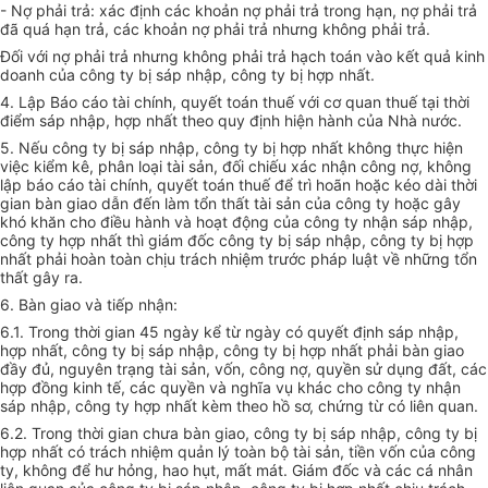
- Nợ phải trả: xác định các khoản nợ phải trả trong hạn, nợ phải trả
đã quá hạn trả, các khoản nợ phải trả nhưng không phải trả.
Đối với nợ phải trả nhưng không phải trả hạch toán vào kết quả kinh
doanh của công ty bị sáp nhập, công ty bị hợp nhất.
4. Lập Báo cáo tài chính, quyết toán thuế với cơ quan thuế tại thời
điểm sáp nhập, hợp nhất theo quy định hiện hành của Nhà nước.
5. Nếu công ty bị sáp nhập, công ty bị hợp nhất không thực hiện
việc kiểm kê, phân loại tài sản, đối chiếu xác nhận công nợ, không
lập báo cáo tài chính, quyết toán thuế để trì hoãn hoặc kéo dài thời
gian bàn giao dẫn đến làm tổn thất tài sản của công ty hoặc gây
khó khăn cho điều hành và hoạt động của công ty nhận sáp nhập,
công ty hợp nhất thì giám đốc công ty bị sáp nhập, công ty bị hợp
nhất phải hoàn toàn chịu trách nhiệm trước pháp luật về những tổn
thất gây ra.
6. Bàn giao và tiếp nhận:
6.1. Trong thời gian 45 ngày kể từ ngày có quyết định sáp nhập,
hợp nhất, công ty bị sáp nhập, công ty bị hợp nhất phải bàn giao
đầy đủ, nguyên trạng tài sản, vốn, công nợ, quyền sử dụng đất, các
hợp đồng kinh tế, các quyền và nghĩa vụ khác cho công ty nhận
sáp nhập, công ty hợp nhất kèm theo hồ sơ, chứng từ có liên quan.
6.2. Trong thời gian chưa bàn giao, công ty bị sáp nhập, công ty bị
hợp nhất có trách nhiệm quản lý toàn bộ tài sản, tiền vốn của công
ty, không để hư hỏng, hao hụt, mất mát. Giám đốc và các cá nhân