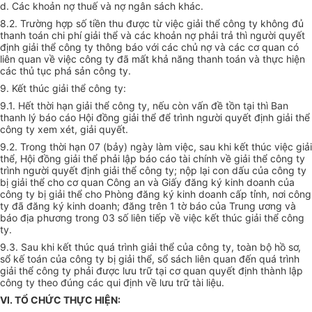
d. Các khoản nợ thuế và nợ ngân sách khác.
8.2. Trường hợp số tiền thu được từ việc giải thể công ty không đủ
thanh toán chi phí giải thể và các khoản nợ phải trả thì người quyết
định giải thể công ty thông báo với các chủ nợ và các cơ quan có
liên quan về việc công ty đã mất khả năng thanh toán và thực hiện
các thủ tục phá sản công ty.
9. Kết thúc giải thể công ty:
9.1. Hết thời hạn giải thể công ty, nếu còn vấn đề tồn tại thì Ban
thanh lý báo cáo Hội đồng giải thể để trình người quyết định giải thể
công ty xem xét, giải quyết.
9.2. Trong thời hạn 07 (bảy) ngày làm việc, sau khi kết thúc việc giải
thể, Hội đồng giải thể phải lập báo cáo tài chính về giải thể công ty
trình người quyết định giải thể công ty; nộp lại con dấu của công ty
bị giải thể cho cơ quan Công an và Giấy đăng ký kinh doanh của
công ty bị giải thể cho Phòng đăng ký kinh doanh cấp tỉnh, nơi công
ty đã đăng ký kinh doanh; đăng trên 1 tờ báo của Trung ương và
báo địa phương trong 03 số liên tiếp về việc kết thúc giải thể công
ty.
9.3. Sau khi kết thúc quá trình giải thể của công ty, toàn bộ hồ sơ,
sổ kế toán của công ty bị giải thể, sổ sách liên quan đến quá trình
giải thể công ty phải được lưu trữ tại cơ quan quyết định thành lập
công ty theo đúng các qui định về lưu trữ tài liệu.
VI. TỔ CHỨC THỰC HIỆN: