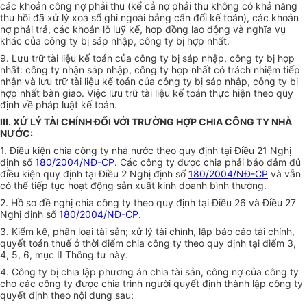
các khoản công nợ phải thu (kể cả nợ phải thu không có khả năng
thu hồi đã xử lý xoá sổ ghi ngoài bảng cân đối kế toán), các khoản
nợ phải trả, các khoản lỗ luỹ kế, hợp đồng lao động và nghĩa vụ
khác của công ty bị sáp nhập, công ty bị hợp nhất.
9. Lưu trữ tài liệu kế toán của công ty bị sáp nhập, công ty bị hợp
nhất: công ty nhận sáp nhập, công ty hợp nhất có trách nhiệm tiếp
nhận và lưu trữ tài liệu kế toán của công ty bị sáp nhập, công ty bị
hợp nhất bàn giao. Việc lưu trữ tài liệu kế toán thực hiện theo quy
định về pháp luật kế toán.
III. XỬ LÝ TÀI CHÍNH ĐỐI VỚI TRƯỜNG HỢP CHIA CÔNG TY NHÀ
NƯỚC:
1. Điều kiện chia công ty nhà nước theo quy định tại Điều 21 Nghị
định số
180/2004/NĐ-CP
. Các công ty được chia phải bảo đảm đủ
điều kiện quy định tại Điều 2 Nghị định số
180/2004/NĐ-CP
và vẫn
có thể tiếp tục hoạt động sản xuất kinh doanh bình thường.
2. Hồ sơ đề nghị chia công ty theo quy định tại Điều 26 và Điều 27
Nghị định số
180/2004/NĐ-CP
.
3. Kiểm kê, phân loại tài sản; xử lý tài chính, lập báo cáo tài chính,
quyết toán thuế ở thời điểm chia công ty theo quy định tại điểm 3,
4, 5, 6, mục II Thông tư này.
4. Công ty bị chia lập phương án chia tài sản, công nợ của công ty
cho các công ty được chia trình người quyết định thành lập công ty
quyết định theo nội dung sau: