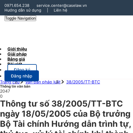
0971.654.238
service.center@caselaw.vn
Hướng dẫn sử dụng
|
Liên hệ
Toggle Navigation
Giới thiệu
Giải pháp
Bảng giá
Bài viết
Đăng ký
Đăng nhập
Trang chủ
Văn bản pháp luật
38/2005/TT-BTC
Thông tin văn bản
2047
0
Thông tư số 38/2005/TT-BTC
ngày 18/05/2005 của Bộ trưởng
Bộ Tài chính Hướng dẫn trình tự,