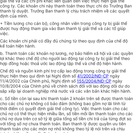
giải thể và các chi phí khác liên quan đến việc thực hiện giải thể
công ty. Các khoản chi này thanh toán theo thực chi do Trưởng Ban
thanh lý duyệt. Trưởng Ban thanh lý chịu trách nhiệm về các quyết
định của mình.
+ Tiền lương cho cán bộ, công nhân viên trong công ty bị giải thể
được huy động tham gia vào Ban thanh lý giải thể và các tổ giúp
việc.
Các khoản chi phải có đầy đủ chứng từ theo quy định của chế độ
kế toán hiện hành.
b. Thanh toán các khoản nợ lương, nợ bảo hiểm xã hội và các quyền
lợi khác theo chế độ cho người lao động tại công ty bị giải thể theo
hợp đồng hoặc thoả ước lao động tập thể và chế độ hiện hành.
Chế độ và nguồn kinh phí trợ cấp lao động trong công ty giải thể
thực hiện theo qui định tại Nghị định số
41/2002/NĐ-CP
ngày
11/4/2002 của Chính phủ, Nghị định số
155/2004/NĐ-CP
ngày
10/8/2004 của Chính phủ về chính sách đối với lao động dôi dư do
sắp xếp lại doanh nghiệp nhà nước và các văn bản khác hiện hành.
c. Số tiền còn lại sau khi thanh toán 2 khoản trên sẽ được thanh toán
cho các chủ nợ không có bảo đảm (không bao gồm nợ lãi tính từ
thời điểm có quyết định giải thể công ty). Việc thanh toán cho các
chủ nợ có thể thực hiện nhiều lần, số tiền mỗi lần thanh toán cho các
chủ nợ dựa trên cơ sở tỷ lệ giữa tổng số tiền chi trả của từng đợt so
với tổng số nợ chưa thanh toán. Ban thanh lý được quyền ưu tiên
thanh toán cho các món nợ nhỏ không theo tỷ lệ nói trên và chịu