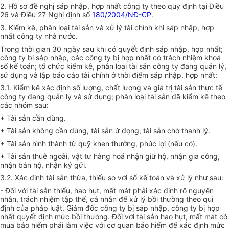
2. Hồ sơ đề nghị sáp nhập, hợp nhất công ty theo quy định tại Điều
26 và Điều 27 Nghị định số
180/2004/NĐ-CP
.
3. Kiểm kê, phân loại tài sản và xử lý tài chính khi sáp nhập, hợp
nhất công ty nhà nước.
Trong thời gian 30 ngày sau khi có quyết định sáp nhập, hợp nhất;
công ty bị sáp nhập, các công ty bị hợp nhất có trách nhiệm khoá
sổ kế toán; tổ chức kiểm kê, phân loại tài sản công ty đang quản lý,
sử dụng và lập báo cáo tài chính ở thời điểm sáp nhập, hợp nhất:
3.1. Kiểm kê xác định số lượng, chất lượng và giá trị tài sản thực tế
công ty đang quản lý và sử dụng; phân loại tài sản đã kiểm kê theo
các nhóm sau:
+ Tài sản cần dùng.
+ Tài sản không cần dùng, tài sản ứ đọng, tài sản chờ thanh lý.
+ Tài sản hình thành từ quỹ khen thưởng, phúc lợi (nếu có).
+ Tài sản thuê ngoài, vật tư hàng hoá nhận giữ hộ, nhận gia công,
nhận bán hộ, nhận ký gửi.
3.2. Xác định tài sản thừa, thiếu so với sổ kế toán và xử lý như sau:
- Đối với tài sản thiếu, hao hụt, mất mát phải xác định rõ nguyên
nhân, trách nhiệm tập thể, cá nhân để xử lý bồi thường theo qui
định của pháp luật. Giám đốc công ty bị sáp nhập, công ty bị hợp
nhất quyết định mức bồi thường. Đối với tài sản hao hụt, mất mát có
mua bảo hiểm phải làm việc với cơ quan bảo hiểm để xác định mức