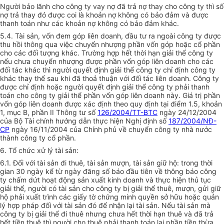
Người bảo lãnh cho công ty vay nợ đã trả nợ thay cho công ty thì số
nợ trả thay đó được coi là khoản nợ không có bảo đảm và được
thanh toán như các khoản nợ không có bảo đảm khác.
5.4. Tài sản, vốn đem góp liên doanh, đầu tư ra ngoài công ty được
thu hồi thông qua việc chuyển nhượng phần vốn góp hoặc cổ phần
cho các đối tượng khác. Trường hợp hết thời hạn giải thể công ty
nếu chưa chuyển nhượng được phần vốn góp liên doanh cho các
đối tác khác thì người quyết định giải thể công ty chỉ định công ty
khác thay thế sau khi đã thoả thuận với đối tác liên doanh. Công ty
được chỉ định hoặc người quyết định giải thể công ty phải thanh
toán cho công ty giải thể phần vốn góp liên doanh này. Giá trị phần
vốn góp liên doanh được xác định theo quy định tại điểm 1.5, khoản
1, mục B, phần II Thông tư số
126/2004/TT-BTC
ngày 24/12/2004
của Bộ Tài chính hướng dẫn thực hiện Nghị định số
187/2004/NĐ-
CP
ngày 16/11/2004 của Chính phủ về chuyển công ty nhà nước
thành công ty cổ phần.
6. Tổ chức xử lý tài sản:
6.1. Đối với tài sản đi thuê, tài sản mượn, tài sản giữ hộ: trong thời
gian 30 ngày kể từ ngày đăng số báo đầu tiên về thông báo công
ty chấm dứt hoạt động sản xuất kinh doanh và thực hiện thủ tục
giải thể, người có tài sản cho công ty bị giải thể thuê, mượn, gửi giữ
hộ phải xuất trình các giấy tờ chứng minh quyền sở hữu hoặc quản
lý hợp pháp đối với tài sản đó để nhận lại tài sản. Nếu tài sản mà
công ty bị giải thể đi thuê nhưng chưa hết thời hạn thuê và đã trả
hết tiền thuê thì người cho thuê phải thanh toán lại phần tiền thừa