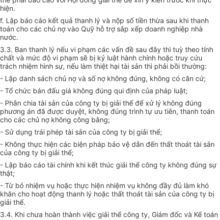
hiện.
f. Lập báo cáo kết quả thanh lý và nộp số tiền thừa sau khi thanh
toán cho các chủ nợ vào Quỹ hỗ trợ sắp xếp doanh nghiệp nhà
nước.
3.3. Ban thanh lý nếu vi phạm các vấn đề sau đây thì tuỳ theo tính
chất và mức độ vi phạm sẽ bị kỷ luật hành chính hoặc truy cứu
trách nhiệm hình sự, nếu làm thiệt hại tài sản thì phải bồi thường:
- Lập danh sách chủ nợ và số nợ không đúng, không có căn cứ;
- Tổ chức bán đấu giá không đúng qui định của pháp luật;
- Phân chia tài sản của công ty bị giải thể để xử lý không đúng
phương án đã được duyệt, không đúng trình tự ưu tiên, thanh toán
cho các chủ nợ không công bằng;
- Sử dụng trái phép tài sản của công ty bị giải thể;
- Không thực hiện các biện pháp bảo vệ dẫn đến thất thoát tài sản
của công ty bị giải thể;
- Lập báo cáo tài chính khi kết thúc giải thể công ty không đúng sự
thật;
- Từ bỏ nhiệm vụ hoặc thực hiện nhiệm vụ không đầy đủ làm khó
khăn cho hoạt động thanh lý hoặc thất thoát tài sản của công ty bị
giải thể.
3.4. Khi chưa hoàn thành việc giải thể công ty, Giám đốc và Kế toán