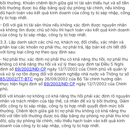
bồi thường. Khoản chênh lệch giữa giá trị tài sản thiếu hụt và số tiền
bồi thường được bù đắp bằng quỹ dự phòng tài chính, nếu không
đủ hạch toán vào kết quả kinh doanh của công ty bị sáp nhập, công
ty bị hợp nhất.
- Đối với giá trị tài sản thừa nếu không xác định được nguyên nhân
và không tìm được chủ sở hữu thì hạch toán vào kết quả kinh doanh
của công ty bị sáp nhập, công ty bị hợp nhất.
3.3. Lập danh sách các chủ nợ, khách nợ, đối chiếu, xác nhận và
phân loại các khoản nợ phải thu, nợ phải trả, lập bản kê chi tiết đối
với từng loại công nợ theo quy định sau:
- Nợ phải thu: xác định nợ phải thu có khả năng thu hồi, nợ phải thu
không có khả năng thu hồi và xử lý theo quy định tại Điều 5 Nghị
định số
69/2002/NĐ-CP
ngày 12/7/2002 của Chính phủ về quản lý
và xử lý nợ tồn đọng đối với doanh nghiệp nhà nước và Thông tư số
85/2002/TT-BTC
ngày 26/09/2002 của Bộ Tài chính hướng dẫn
thực hiện Nghị định số
69/2002/NĐ-CP
ngày 12/7/2002 của Chính
phủ.
Đối với khoản nợ không có khả năng thu hồi phải xác định rõ nguyên
nhân và trách nhiệm của tập thể, cá nhân để xử lý bồi thường. Giám
đốc công ty bị sáp nhập, công ty bị hợp nhất quyết định mức bồi
thường. Chênh lệch giữa giá trị nợ phải thu không có khả năng thu
hồi với tiền bồi thường được bù đắp bằng dự phòng nợ phải thu khó
đòi, qũy dự phòng tài chính, nếu thiếu hạch toán vào kết quả kinh
doanh của công ty bị sáp nhập, công ty bị hợp nhất.