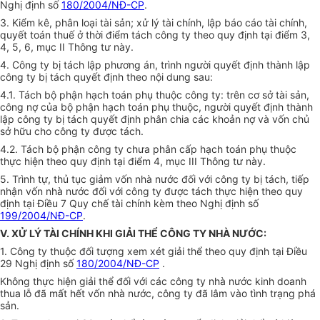
Nghị định số
180/2004/NĐ-CP
.
3. Kiểm kê, phân loại tài sản; xử lý tài chính, lập báo cáo tài chính,
quyết toán thuế ở thời điểm tách công ty theo quy định tại điểm 3,
4, 5, 6, mục II Thông tư này.
4. Công ty bị tách lập phương án, trình người quyết định thành lập
công ty bị tách quyết định theo nội dung sau:
4.1. Tách bộ phận hạch toán phụ thuộc công ty: trên cơ sở tài sản,
công nợ của bộ phận hạch toán phụ thuộc, người quyết định thành
lập công ty bị tách quyết định phân chia các khoản nợ và vốn chủ
sở hữu cho công ty được tách.
4.2. Tách bộ phận công ty chưa phân cấp hạch toán phụ thuộc
thực hiện theo quy định tại điểm 4, mục III Thông tư này.
5. Trình tự, thủ tục giảm vốn nhà nước đối với công ty bị tách, tiếp
nhận vốn nhà nước đối với công ty được tách thực hiện theo quy
định tại Điều 7 Quy chế tài chính kèm theo Nghị định số
199/2004/NĐ-CP
.
V. XỬ LÝ TÀI CHÍNH KHI GIẢI THỂ CÔNG TY NHÀ NƯỚC:
1. Công ty thuộc đối tượng xem xét giải thể theo quy định tại Điều
29 Nghị định số
180/2004/NĐ-CP
.
Không thực hiện giải thể đối với các công ty nhà nước kinh doanh
thua lỗ đã mất hết vốn nhà nước, công ty đã lâm vào tình trạng phá
sản.