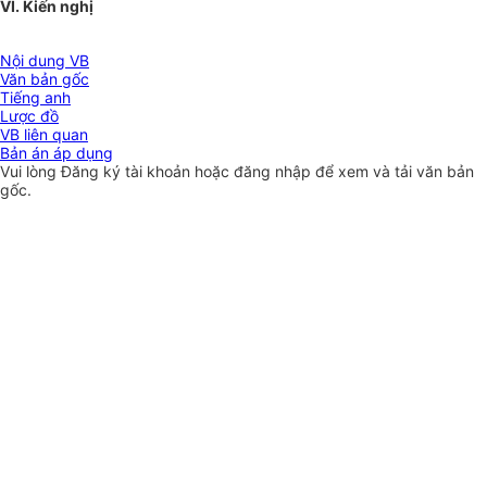
VI. Kiến nghị
Nội dung VB
Văn bản gốc
Tiếng anh
Lược đồ
VB liên quan
Bản án áp dụng
Vui lòng
Đăng ký
tài khoản hoặc
đăng nhập
để xem và tải văn bản
gốc.