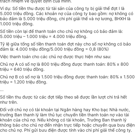
trách nhiệm về quyết định của mình.
Ví dụ: Số tiền thu được từ tài sản của công ty bị giải thể đợt I là
5.000 triệu đồng. Các khoản nợ của công ty bao gồm: nợ không có
bảo đảm là 5.000 triệu đồng, chi phí giải thể và nợ lương, BHXH là
1.000 triệu đồng.
Số tiền còn lại để thanh toán cho chủ nợ không có bảo đảm là:
5.000 triệu – 1.000 triệu = 4.000 triệu đồng.
Tỷ lệ giữa tổng số tiền thanh toán đợt này cho số nợ không có bảo
đảm là: 4.000 triệu đồng/5.000 triệu đồng = 0,8 (80%)
Việc thanh toán cho các chủ nợ được thực hiện như sau:
Chủ nợ A có số nợ là 800 triệu đồng được thanh toán: 80% x 800
triệu = 640 triệu đồng.
Chủ nợ B có số nợ là 1.500 triệu đồng được thanh toán: 80% x 1.500
triệu = 1.200 triệu đồng.
...
Số tiền thu được từ các đợt tiếp theo sẽ được lần lượt chi trả hết
như trên.
Đối với chủ nợ có tài khoản tại Ngân hàng hay Kho bạc Nhà nước,
trưởng Ban thanh lý làm thủ tục chuyển tiền thanh toán nợ vào tài
khoản của chủ nợ. Nếu không có tài khoản, Trưởng Ban thanh lý
thông báo cho chủ nợ đến nhận trực tiếp hoặc chuyển qua bưu điện
cho chủ nợ. Phí gửi bưu điện được tính vào chi phí giải thể công ty.