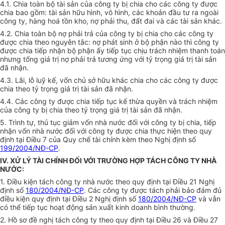
4.1. Chia toàn bộ tài sản của công ty bị chia cho các công ty được
chia bao gồm: tài sản hữu hình, vô hình, các khoản đầu tư ra ngoài
công ty, hàng hoá tồn kho, nợ phải thu, đất đai và các tài sản khác.
4.2. Chia toàn bộ nợ phải trả của công ty bị chia cho các công ty
được chia theo nguyên tắc: nợ phát sinh ở bộ phận nào thì công ty
được chia tiếp nhận bộ phận ấy tiếp tục chịu trách nhiệm thanh toán
nhưng tổng giá trị nợ phải trả tương ứng với tỷ trọng giá trị tài sản
đã nhận.
4.3. Lãi, lỗ luỹ kế, vốn chủ sở hữu khác chia cho các công ty được
chia theo tỷ trọng giá trị tài sản đã nhận.
4.4. Các công ty được chia tiếp tục kế thừa quyền và trách nhiệm
của công ty bị chia theo tỷ trọng giá trị tài sản đã nhận.
5. Trình tự, thủ tục giảm vốn nhà nước đối với công ty bị chia, tiếp
nhận vốn nhà nước đối với công ty được chia thực hiện theo quy
định tại Điều 7 của Quy chế tài chính kèm theo Nghị định số
199/2004/NĐ-CP
.
IV. XỬ LÝ TÀI CHÍNH ĐỐI VỚI TRƯỜNG HỢP TÁCH CÔNG TY NHÀ
NƯỚC:
1. Điều kiện tách công ty nhà nước theo quy định tại Điều 21 Nghị
định số
180/2004/NĐ-CP
. Các công ty được tách phải bảo đảm đủ
điều kiện quy định tại Điều 2 Nghị định số
180/2004/NĐ-CP
và vẫn
có thể tiếp tục hoạt động sản xuất kinh doanh bình thường.
2. Hồ sơ đề nghị tách công ty theo quy định tại Điều 26 và Điều 27