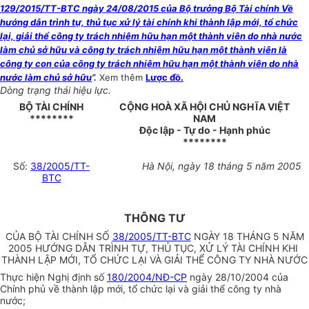
129/2015/TT-BTC ngày 24/08/2015 của Bộ trưởng Bộ Tài chính Về
hướng dẫn trình tự, thủ tục xử lý tài chính khi thành lập mới, tổ chức
lại, giải thể công ty trách nhiệm hữu hạn một thành viên do nhà nước
làm chủ sở hữu và công ty trách nhiệm hữu hạn một thành viên là
công ty con của công ty trách nhiệm hữu hạn một thành viên do nhà
nước làm chủ sở hữu
”.
Xem thêm
Lược đồ.
Dòng trạng thái hiệu lực.
BỘ TÀI CHÍNH
CỘNG HOÀ XÃ HỘI CHỦ NGHĨA VIỆT
********
NAM
Độc lập - Tự do - Hạnh phúc
********
Số:
38/2005/TT-
Hà Nội, ngày 18 tháng 5 năm 2005
BTC
THÔNG TƯ
CỦA BỘ TÀI CHÍNH SỐ
38/2005/TT-BTC
NGÀY 18 THÁNG 5 NĂM
2005 HƯỚNG DẪN TRÌNH TỰ, THỦ TỤC, XỬ LÝ TÀI CHÍNH KHI
THÀNH LẬP MỚI, TỔ CHỨC LẠI VÀ GIẢI THỂ CÔNG TY NHÀ NƯỚC
Thực hiện Nghị định số
180/2004/NĐ-CP
ngày 28/10/2004 của
Chính phủ về thành lập mới, tổ chức lại và giải thể công ty nhà
nước;