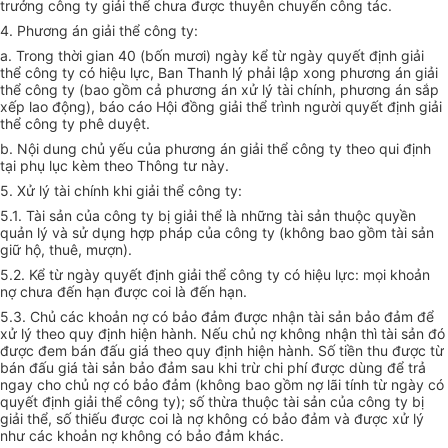
trưởng công ty giải thể chưa được thuyên chuyển công tác.
4. Phương án giải thể công ty:
a. Trong thời gian 40 (bốn mươi) ngày kể từ ngày quyết định giải
thể công ty có hiệu lực, Ban Thanh lý phải lập xong phương án giải
thể công ty (bao gồm cả phương án xử lý tài chính, phương án sắp
xếp lao động), báo cáo Hội đồng giải thể trình người quyết định giải
thể công ty phê duyệt.
b. Nội dung chủ yếu của phương án giải thể công ty theo qui định
tại phụ lục kèm theo Thông tư này.
5. Xử lý tài chính khi giải thể công ty:
5.1. Tài sản của công ty bị giải thể là những tài sản thuộc quyền
quản lý và sử dụng hợp pháp của công ty (không bao gồm tài sản
giữ hộ, thuê, mượn).
5.2. Kể từ ngày quyết định giải thể công ty có hiệu lực: mọi khoản
nợ chưa đến hạn được coi là đến hạn.
5.3. Chủ các khoản nợ có bảo đảm được nhận tài sản bảo đảm để
xử lý theo quy định hiện hành. Nếu chủ nợ không nhận thì tài sản đó
được đem bán đấu giá theo quy định hiện hành. Số tiền thu được từ
bán đấu giá tài sản bảo đảm sau khi trừ chi phí được dùng để trả
ngay cho chủ nợ có bảo đảm (không bao gồm nợ lãi tính từ ngày có
quyết định giải thể công ty); số thừa thuộc tài sản của công ty bị
giải thể, số thiếu được coi là nợ không có bảo đảm và được xử lý
như các khoản nợ không có bảo đảm khác.