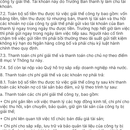
công ty giải thể. Tài khoản này do Trưởng Ban thanh lý làm chủ tài
khoản.
7.2. Toàn bộ số tiền thu được từ việc giải thể công ty bao gồm: vốn
bằng tiền, tiền thu được từ nhượng bán, thanh lý tài sản và thu hồi
các khoản nợ của công ty giải thể phải gửi vào tài khoản của Ban
thanh lý ngay trong ngày thu được tiền. Trường hợp hết giờ làm việc
thì phải gửi ngay trong ngày làm việc tiếp sau. Người nào cố tình
chậm trễ việc gửi tiền thì phải bồi thường theo lãi suất gửi tiết kiệm
không kỳ hạn do Ngân hàng công bố và phải chịu kỷ luật hành
chính theo quy định.
7.3. Thanh toán chi phí giải thể và thanh toán cho chủ nợ theo điểm
8 mục V Thông tư này.
7.4. Số còn lại nộp vào Quỹ hỗ trợ sắp xếp doanh nghiệp nhà nước.
8. Thanh toán chi phí giải thể và các khoản nợ phải trả:
8.1. Toàn bộ số tiền thu được từ việc giải thể công ty sau khi thanh
toán các khoản nợ có tài sản bảo đảm, xử lý theo trình tự sau:
a. Thanh toán các chi phí giải thể công ty, bao gồm:
+ Chi phí gắn liền với việc thanh lý các hợp đồng kinh tế, chi phí cho
việc thu hồi, vận chuyển, bảo quản, giữ gìn tài sản của công ty bị
giải thể;
+ Chi phí liên quan tới việc tổ chức bán đấu giá tài sản;
+ Chi phí cho sắp xếp, lưu trữ và bảo quản tài liệu của công ty bị