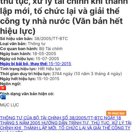
thủ tục, xử lý tài chính khi thành
lập mới, tổ chức lại và giải thể
công ty nhà nước (Văn bản hết
hiệu lực)
Số hiệu văn bản:
38/2005/TT-BTC
Loại văn bản:
Thông tư
Cơ quan ban hành:
Bộ Tài chính
Ngày ban hành:
18-05-2005
Ngày có hiệu lực:
15-07-2005
Ngày bị bãi bỏ, thay thế:
15-10-2015
Hết hiệu lực
Tình trạng hiệu lực:
Thời gian duy trì hiệu lực:
3744 ngày
(
10 năm
3 tháng
4 ngày
)
Ngày hết hiệu lực:
15-10-2015
Ngôn ngữ:
Định dạng văn bản hiện có:
MỤC LỤC
In mục lục
THÔNG TƯ CỦA BỘ TÀI CHÍNH SỐ 38/2005/TT-BTC NGÀY 18
THÁNG 5 NĂM 2005 HƯỚNG DẪN TRÌNH TỰ, THỦ TỤC, XỬ LÝ TÀI
CHÍNH KHI THÀNH LẬP MỚI, TỔ CHỨC LẠI VÀ GIẢI THỂ CÔNG TY