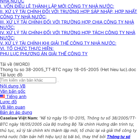
NHÀ NƯỚC
I. VỐN ĐIỀU LỆ THÀNH LẬP MỚI CÔNG TY NHÀ NƯỚC:
II. XỬ LÝ TÀI CHÍNH ĐỐI VỚI TRƯỜNG HỢP SÁP NHẬP, HỢP NHẤT
CÔNG TY NHÀ NƯỚC:
III. XỬ LÝ TÀI CHÍNH ĐỐI VỚI TRƯỜNG HỢP CHIA CÔNG TY NHÀ
NƯỚC:
IV. XỬ LÝ TÀI CHÍNH ĐỐI VỚI TRƯỜNG HỢP TÁCH CÔNG TY NHÀ
NƯỚC:
V. XỬ LÝ TÀI CHÍNH KHI GIẢI THỂ CÔNG TY NHÀ NƯỚC:
VI. TỔ CHỨC THỰC HIỆN:
PHỤ LỤC PHƯƠNG ÁN GIẢI THỂ CÔNG TY
Tải về (WORD)
Thong tu so 38-2005_TT-BTC ngay 18-05-2005 (Het hieu luc).doc
Tải lược đồ
Nội dung VB
Văn bản gốc
Tiếng anh
Lược đồ
VB liên quan
Bản án áp dụng
Caselaw Việt Nam:
“Kể từ ngày 15-10-2015, Thông tư số 38/2005/TT-
BTC ngày 18/05/2005 của Bộ trưởng Bộ Tài chính Hướng dẫn trình tự,
thủ tục, xử lý tài chính khi thành lập mới, tổ chức lại và giải thể công ty
nhà nước (Văn bản hết hiệu lực) bị bãi bỏ, thay thế bởi
Thông tư số