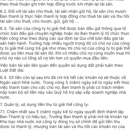
theo thoả thuận ghi trên hợp đồng trước khi nhận lại tài sản.
6.2. Đối với tài sản cho thuê, tài sản nhận giữ hộ, tài sản cho mượn:
Ban thanh lý thực hiện thanh lý hợp đồng cho thuê tài sản và thu hồi
tài sản cho thuê, cho mượn, gửi, giữ hộ ...
6.3. Tài sản của công ty bị giải thể được bán đấu giá thông qua tổ
chức bán đấu giá chuyên nghiệp hoặc do Ban thanh lý tổ chức thực
hiện công khai theo đúng các qui định tại Qui chế bán đấu giá tài
sản hiện hành. Trường hợp nhiều người trong đó có chủ nợ của công
ty bị giải thể cùng trả giá như nhau thì chủ nợ của công ty bị giải thể
được ưu tiên mua tài sản đó. Khi có nhiều chủ nợ cùng muốn mua thì
chủ nợ nào có tổng số nợ lớn hơn có quyền mua đầu tiên.
Việc bán tài sản liên quan đến quyền sử dụng đất phải tuân theo
Luật Đất đai.
6.4. Số tiền còn lại sau khi đã chi trả hết các khoản nợ sẽ thuộc về
Ngân sách Nhà nước. Trong vòng 5 (năm) ngày kể từ ngày kết thúc
việc thanh toán cho các chủ nợ, Ban thanh lý phải có trách nhiệm
nộp toàn bộ số tiền này vào Quỹ hỗ trợ sắp xếp doanh nghiệp nhà
nước.
7. Quản lý, sử dụng tiền thu từ giải thể công ty:
7.1. Chậm nhất sau 5 (năm) ngày kể từ ngày quyết định thành lập
Ban Thanh lý có hiệu lực, Trưởng Ban thanh lý phải mở tài khoản tại
Kho bạc nhà nước nơi công ty đóng trụ sở chính để gửi tiền thu
được từ thanh lý, nhượng bán tài sản và thu hồi các khoản nợ của