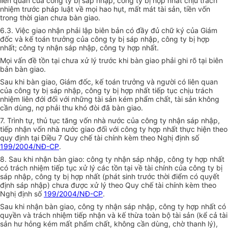
liên quan của công ty bị sáp nhập, công ty bị hợp nhất chịu trách
nhiệm trước pháp luật về mọi hao hụt, mất mát tài sản, tiền vốn
trong thời gian chưa bàn giao.
6.3. Việc giao nhận phải lập biên bản có đầy đủ chữ ký của Giám
đốc và kế toán trưởng của công ty bị sáp nhập, công ty bị hợp
nhất; công ty nhận sáp nhập, công ty hợp nhất.
Mọi vấn đề tồn tại chưa xử lý trước khi bàn giao phải ghi rõ tại biên
bản bàn giao.
Sau khi bàn giao, Giám đốc, kế toán trưởng và người có liên quan
của công ty bị sáp nhập, công ty bị hợp nhất tiếp tục chịu trách
nhiệm liên đới đối với những tài sản kém phẩm chất, tài sản không
cần dùng, nợ phải thu khó đòi đã bàn giao.
7. Trình tự, thủ tục tăng vốn nhà nước của công ty nhận sáp nhập,
tiếp nhận vốn nhà nước giao đối với công ty hợp nhất thực hiện theo
quy định tại Điều 7 Quy chế tài chính kèm theo Nghị định số
199/2004/NĐ-CP
.
8. Sau khi nhận bàn giao: công ty nhận sáp nhập, công ty hợp nhất
có trách nhiệm tiếp tục xử lý các tồn tại về tài chính của công ty bị
sáp nhập, công ty bị hợp nhất (phát sinh trước thời điểm có quyết
định sáp nhập) chưa được xử lý theo Quy chế tài chính kèm theo
Nghị định số
199/2004/NĐ-CP
.
Sau khi nhận bàn giao, công ty nhận sáp nhập, công ty hợp nhất có
quyền và trách nhiệm tiếp nhận và kế thừa toàn bộ tài sản (kể cả tài
sản hư hỏng kém mất phẩm chất, không cần dùng, chờ thanh lý),