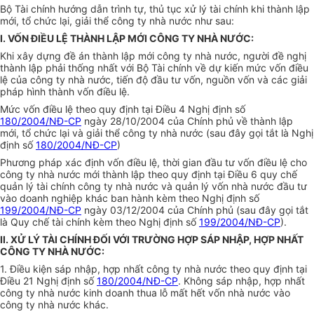
Bộ Tài chính hướng dẫn trình tự, thủ tục xử lý tài chính khi thành lập
mới, tổ chức lại, giải thể công ty nhà nước như sau:
I. VỐN ĐIỀU LỆ THÀNH LẬP MỚI CÔNG TY NHÀ NƯỚC:
Khi xây dựng đề án thành lập mới công ty nhà nước, người đề nghị
thành lập phải thống nhất với Bộ Tài chính về dự kiến mức vốn điều
lệ của công ty nhà nước, tiến độ đầu tư vốn, nguồn vốn và các giải
pháp hình thành vốn điều lệ.
Mức vốn điều lệ theo quy định tại Điều 4 Nghị định số
180/2004/NĐ-CP
ngày 28/10/2004 của Chính phủ về thành lập
mới, tổ chức lại và giải thể công ty nhà nước (sau đây gọi tắt là Nghị
định số
180/2004/NĐ-CP
)
Phương pháp xác định vốn điều lệ, thời gian đầu tư vốn điều lệ cho
công ty nhà nước mới thành lập theo quy định tại Điều 6 quy chế
quản lý tài chính công ty nhà nước và quản lý vốn nhà nước đầu tư
vào doanh nghiệp khác ban hành kèm theo Nghị định số
199/2004/NĐ-CP
ngày 03/12/2004 của Chính phủ (sau đây gọi tắt
là Quy chế tài chính kèm theo Nghị định số
199/2004/NĐ-CP
).
II. XỬ LÝ TÀI CHÍNH ĐỐI VỚI TRƯỜNG HỢP SÁP NHẬP, HỢP NHẤT
CÔNG TY NHÀ NƯỚC:
1. Điều kiện sáp nhập, hợp nhất công ty nhà nước theo quy định tại
Điều 21 Nghị định số
180/2004/NĐ-CP
. Không sáp nhập, hợp nhất
công ty nhà nước kinh doanh thua lỗ mất hết vốn nhà nước vào
công ty nhà nước khác.