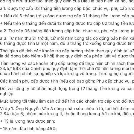
do nghỉ hưu trước tuổi theo quy định của Điều lệ Bảo hiểm xã hội, 
a.1. Được trợ cấp 03 tháng tiền lương cấp bậc, chức vụ, phụ cấp lư
+ Nếu đủ 6 tháng trở xuống được trợ cấp 01 tháng tiền lương cấp b
+ Nếu trên 6 tháng đến dưới 12 tháng được trợ cấp 02 tháng tiền lư
a.2. Trợ cấp 05 tháng tiền lương cấp bậc, chức vụ, phụ cấp lương 
a.3. Từ năm thứ 21 trở đi, cứ mỗi năm công tác có đóng bảo hiểm xã
6 tháng đựợc tính là một năm, đủ 6 tháng trở xuống không được tín
Thời gian để tính các khoản trợ cấp hưởng thêm theo quy định tại a2
là đã đóng bảo hiểm xã hội) theo quy định của pháp luật và được tí
Tiền lương và các khoản phụ cấp lương để thực hiện chính sách theo
23/5/1993 của Chính phủ quy định tạm thời chế độ tiền lương mới t
chức hành chính sự nghiệp và lực lượng vũ trang. Trường hợp người 
Các khoản phụ cấp được tính (nếu có) bao gồm: Phụ cấp chức vụ, 
Đối với công ty cổ phần hoạt động trong 12 tháng, tiền lương và c
nghiệp.
Mức lương tối thiểu làm căn cứ để tính các khoản trợ cấp cho đối tư
Ví dụ 1: Ông Nguyễn Văn A công nhân sửa chữa ô tô, tại thời điểm c
2,84 (bậc 6, nhóm mức lương II, thuộc thang lương A.1 cơ khí, điện,
+ Tỷ lệ lương hưu được tính:
- 15 năm đầu tính bằng 45%;