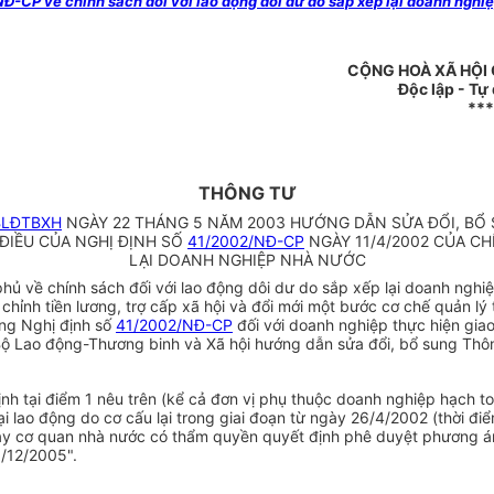
Đ-CP về chính sách đối với lao động dôi dư do sắp xếp lại doanh ngh
CỘNG HOÀ XÃ HỘI
Độc lập - Tự
**
THÔNG TƯ
BLĐTBXH
NGÀY 22 THÁNG 5 NĂM 2003 HƯỚNG DẪN SỬA ĐỔI, B
ĐIỀU CỦA NGHỊ ĐỊNH SỐ
41/2002/NĐ-CP
NGÀY 11/4/2002 CỦA CH
LẠI DOANH NGHIỆP NHÀ NƯỚC
ủ về chính sách đối với lao động dôi dư do sắp xếp lại doanh nghiệp
ỉnh tiền lương, trợ cấp xã hội và đổi mới một bước cơ chế quản lý t
ng Nghị định số
41/2002/NĐ-CP
đối với doanh nghiệp thực hiện giao
Bộ Lao động-Thương binh và Xã hội hướng dẫn sửa đổi, bổ sung Thô
ịnh tại điểm 1 nêu trên (kể cả đơn vị phụ thuộc doanh nghiệp hạch 
ao động do cơ cấu lại trong giai đoạn từ ngày 26/4/2002 (thời điểm
ngày cơ quan nhà nước có thẩm quyền quyết định phê duyệt phương án
1/12/2005".