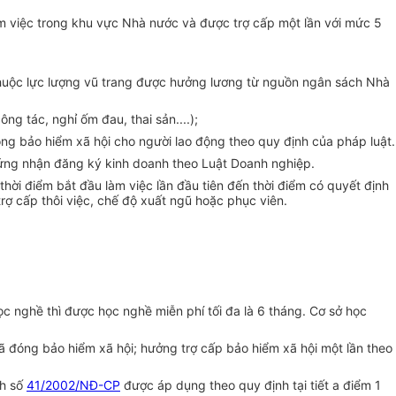
àm việc trong khu vực Nhà nước và được trợ cấp một lần với mức 5
 thuộc lực lượng vũ trang được hưởng lương từ nguồn ngân sách Nhà
g tác, nghỉ ốm đau, thai sản....);
óng bảo hiểm xã hội cho người lao động theo quy định của pháp luật.
ứng nhận đăng ký kinh doanh theo Luật Doanh nghiệp.
thời điểm bắt đầu làm việc lần đầu tiên đến thời điểm có quyết định
trợ cấp thôi việc, chế độ xuất ngũ hoặc phục viên.
ọc nghề thì được học nghề miễn phí tối đa là 6 tháng. Cơ sở học
đã đóng bảo hiểm xã hội; hưởng trợ cấp bảo hiểm xã hội một lần theo
nh số
41/2002/NĐ-CP
được áp dụng theo quy định tại tiết a điểm 1