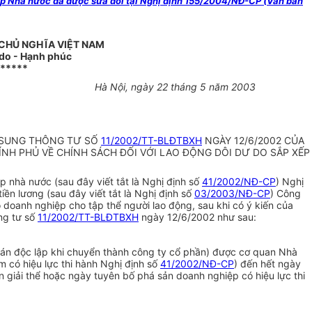
iệp Nhà nước đã được sửa đổi tại Nghị định 155/2004/NĐ-CP (Văn bản
 CHỦ NGHĨA VIỆT NAM
 do - Hạnh phúc
******
Hà Nội, ngày 22 tháng 5 năm 2003
Ổ SUNG THÔNG TƯ SỐ
11/2002/TT-BLĐTBXH
NGÀY 12/6/2002 CỦA
ÍNH PHỦ VỀ CHÍNH SÁCH ĐỐI VỚI LAO ĐỘNG DÔI DƯ DO SẮP XẾP
 nhà nước (sau đây viết tắt là Nghị định số
41/2002/NĐ-CP
) Nghị
iền lương (sau đây viết tắt là Nghị định số
03/2003/NĐ-CP
) Công
 doanh nghiệp cho tập thể người lao động, sau khi có ý kiến của
ng tư số
11/2002/TT-BLĐTBXH
ngày 12/6/2002 như sau:
toán độc lập khi chuyển thành công ty cổ phần) được cơ quan Nhà
 có hiệu lực thi hành Nghị định số
41/2002/NĐ-CP
) đến hết ngày
 giải thể hoặc ngày tuyên bố phá sản doanh nghiệp có hiệu lực thi