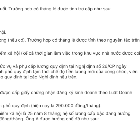
ổi. Trường hợp có tháng lẻ được tính trợ cấp như sau:
ội.
ơng (nếu có). Trường hợp có tháng lẻ được tính theo nguyên tắc trên
ểm xã hội (kể cả thời gian làm việc trong khu vực nhà nước được coi
hức vụ và phụ cấp lương quy định tại Nghị định số 26/CP ngày
h phủ quy định tạm thời chế độ tiền lương mới của công chức, viên
 quy định tại các Nghị định nêu trên.
ệp được cấp giấy chứng nhận đăng ký kinh doanh theo Luật Doanh
nh phủ quy định (hiện nay là 290.000 đồng/tháng).
o hiểm xã hội là 25 năm 8 tháng; hệ số lương cấp bậc đang hưởng
000 đồng/tháng. Ông A được hưởng chế độ như sau: