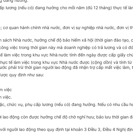
ng đang hưởng.
cấp lương (nếu có) đang hưởng cho mỗi năm (đủ 12 tháng) thực tế l
ớc; cơ quan hành chính nhà nước, đơn vị sự nghiệp nhà nước, đơn vị
sách Nhà nước, hưởng chế độ bảo hiểm xã hội (thời gian đào tạo, côn
công việc trong thời gian này mà doanh nghiệp có trả lương và có đ
 tế làm việc trong khu vực Nhà
nước tính đến ngày được cấp giấy ch
thực
tế làm việc trong khu vực Nhà nước được (cộng dồn) và tính từ 
ước phải trừ thời gian người lao động đã nhận trợ cấp mất việc làm, 
được quy định như sau:
m việc
 việc.
p bậc, chức vụ, phụ cấp lương (nếu có) đang hưởng. Nếu có nhu cầu h
ười lao động còn được hưởng chế độ chờ nghỉ hưu; bảo lưu thời gian 
với người lao động theo quy định tại khoản 3 Điều 3, Điều 4 Nghị đị