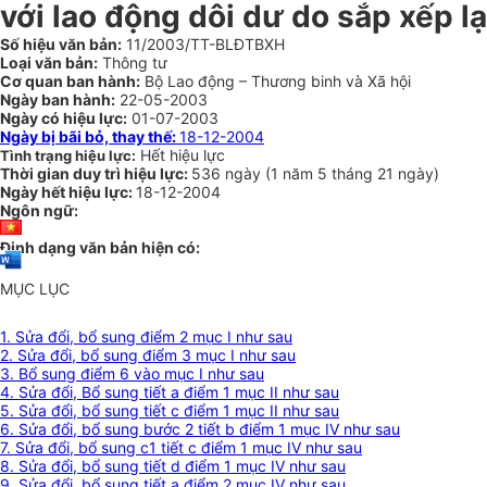
với lao động dôi dư do sắp xếp l
Số hiệu văn bản:
11/2003/TT-BLĐTBXH
Loại văn bản:
Thông tư
Cơ quan ban hành:
Bộ Lao động – Thương binh và Xã hội
Ngày ban hành:
22-05-2003
Ngày có hiệu lực:
01-07-2003
Ngày bị bãi bỏ, thay thế:
18-12-2004
Hết hiệu lực
Tình trạng hiệu lực:
Thời gian duy trì hiệu lực:
536 ngày
(
1 năm
5 tháng
21 ngày
)
Ngày hết hiệu lực:
18-12-2004
Ngôn ngữ:
Định dạng văn bản hiện có:
MỤC LỤC
1. Sửa đổi, bổ sung điểm 2 mục I như sau
2. Sửa đổi, bổ sung điểm 3 mục I như sau
3. Bổ sung điểm 6 vào mục I như sau
4. Sửa đổi, Bổ sung tiết a điểm 1 mục II như sau
5. Sửa đổi, bổ sung tiết c điểm 1 mục II như sau
6. Sửa đổi, bổ sung bước 2 tiết b điểm 1 mục IV như sau
7. Sửa đổi, bổ sung c1 tiết c điểm 1 mục IV như sau
8. Sửa đổi, bổ sung tiết d điểm 1 mục IV như sau
9. Sửa đổi, bổ sung tiết a điểm 2 mục IV như sau