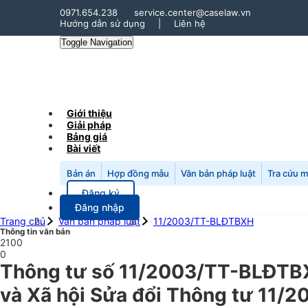
0971.654.238
service.center@caselaw.vn
Hướng dẫn sử dụng
|
Liên hệ
Toggle Navigation
Giới thiệu
Giải pháp
Bảng giá
Bài viết
Bản án
Hợp đồng mẫu
Văn bản pháp luật
Tra cứu 
Đăng ký
Đăng nhập
Trang chủ
Văn bản pháp luật
11/2003/TT-BLĐTBXH
Thông tin văn bản
2100
0
Thông tư số 11/2003/TT-BLĐTBX
và Xã hội Sửa đổi Thông tư 11/