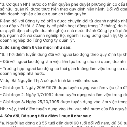
"3.
Cơ quan Nhà nước có thẩm quyền phê duyệt phương án cơ cấu l
sở hữu, quản lý, được thực hiện theo quy định hiện hành. Đối với d
sản doanh nghiệp của cơ quan có thẩm quyền.
Riêng đối với Công ty cổ phần được chuyển đổi từ doanh nghiệp nh
(sau đây viết tắt là Công ty cổ phần hoạt động trong 12 tháng) do 
ra quyết định chuyển doanh nghiệp nhà nước thành Công ty cổ phần
Bộ, ngành đối với doanh nghiệp Bộ, ngành Trung ương quản lý; Uỷ ba
doanh nghiệp do Tổng Công ty quản lý".
3. Bổ sung điểm 6 vào mục I như sau
:
"6. Thời điểm tuyển dụng đối với người lao động theo quy định tại k
- Đối với người lao động làm việc liên tục trong các cơ quan, doan
- Trường hợp người lao động có thời gian không làm việc trong cơ qu
doanh nghiệp nhà nước.
Ví dụ: Bà Nguyễn Thị A có quá trình làm việc như sau:
- Giai đoạn 1: Ngày 20/6/1976 được tuyển dụng vào làm việc (lần đầ
- Giai đoạn 2: Ngày 1/7/1992 được tuyển dụng vào làm việc trong d
- Giai đoạn 3: Ngày 25/10/1995 được tuyển dụng vào làm việc trong 
Như vậy, thời điểm tuyển dụng vào khu vực nhà nước của Bà nguyễn 
4. Sửa đổi, Bổ sung tiết a điểm 1 mục II như sau
:
"a. Người lao động đủ 55 tuổi đến dưới 60 tuổi đối với nam, đủ 50 t