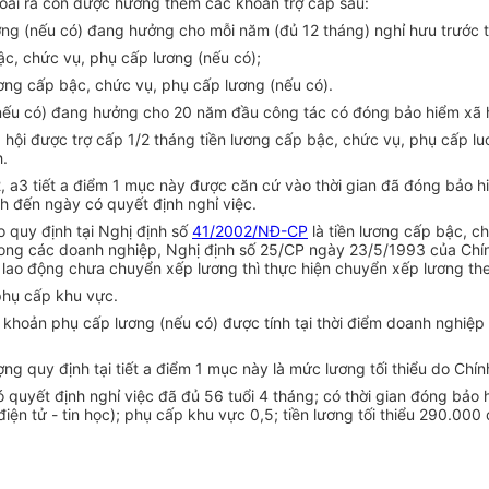
ngoài ra còn được hưởng thêm các khoản trợ cấp sau:
ơng (nếu có) đang hưởng cho mỗi năm (đủ 12 tháng) nghỉ hưu trước tu
ậc, chức vụ, phụ cấp lương (nếu có);
ơng cấp bậc, chức vụ, phụ cấp lương (nếu có).
(nếu có) đang hưởng cho 20 năm đầu công tác có đóng bảo hiểm xã h
 hội được trợ cấp 1/2 tháng tiền lương cấp bậc, chức vụ, phụ cấp lu
h.
, a3 tiết a điểm 1 mục này được căn cứ vào thời gian đã đóng bảo hi
nh đến ngày có quyết định nghỉ việc.
 quy định tại Nghị định số
41/2002/NĐ-CP
là tiền lương cấp bậc, c
rong các doanh nghiệp, Nghị định số 25/CP ngày 23/5/1993 của Chín
lao động chưa chuyển xếp lương thì thực hiện chuyển xếp lương theo
phụ cấp khu vực.
ác khoản phụ cấp lương (nếu có) được tính tại thời điểm doanh nghi
ợng quy định tại tiết a điểm 1 mục này là mức lương tối thiểu do Chí
ó quyết định nghỉ việc đã đủ 56 tuổi 4 tháng; có thời gian đóng bả
 điện tử - tin học); phụ cấp khu vực 0,5; tiền lương tối thiểu 290.