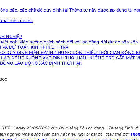
 công báo, các chế độ quy định tại Thông tư này được áp dụng từ n
xuất kinh doanh
NH NGHIỆP
ải quyết nghỉ việc hưởng chính sách đối với lao động dôi dư do sắp xế
VÀ DỰ TOÁN KINH PHÍ CHI TRẢ
EO QUY ĐỊNH HIỆN HÀNH NHƯNG CÒN THIẾU THỜI GIAN ĐÓNG B
 LAO ĐỘNG KHÔNG XÁC ĐỊNH THỜI HẠN HƯỞNG TRỢ CẤP MẤT V
 ĐỒNG LAO ĐỘNG XÁC ĐỊNH THỜI HẠN
.doc
BLĐTBXH ngày 22/05/2003 của Bộ trưởng Bộ Lao động - Thương Binh và
nh nghiệp Nhà nước (Văn bản hết hiệu lực) bị bãi bỏ, thay thế bởi
Thôn