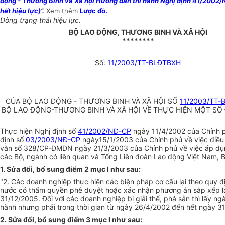
động - Thương Binh và Xã hội Hướng dẫn thi hành Nghị định 41/2002/N
hết hiệu lực)
”.
Xem thêm
Lược đồ.
Dòng trạng thái hiệu lực.
BỘ LAO ĐỘNG, THƯƠNG BINH VÀ XÃ HỘI
********
Số:
11/2003/TT-BLĐTBXH
CỦA BỘ LAO ĐỘNG - THƯƠNG BINH VÀ XÃ HỘI SỐ
11/2003/TT-
BỘ LAO ĐỘNG-THƯƠNG BINH VÀ XÃ HỘI VỀ THỰC HIỆN MỘT SỐ 
Thực hiện Nghị định số
41/2002/NĐ-CP
ngày 11/4/2002 của Chính ph
định số
03/2003/NĐ-CP
ngày15/1/2003 của Chính phủ về việc điều ch
văn số 328/CP-ĐMDN ngày 21/3/2003 của Chính phủ về việc áp dụ
các Bộ, ngành có liên quan và Tổng Liên đoàn Lao động Việt Nam, 
1. Sửa đổi, bổ sung điểm 2 mục I như sau
:
"2. Các doanh nghiệp thực hiện các biện pháp cơ cấu lại theo quy đ
nước có thẩm quyền phê duyệt hoặc xác nhận phương án sắp xếp lại l
31/12/2005. Đối với các doanh nghiệp bị giải thể, phá sản thì lấy 
hành nhưng phải trong thời gian từ ngày 26/4/2002 đến hết ngày 3
2. Sửa đổi, bổ sung điểm 3 mục I như sau
: