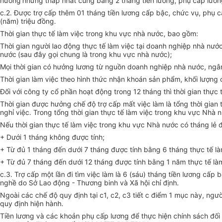
hưởng
nhưng thấp nhất cũng bằng 2 tháng tiền lương, phụ cấp lươ
c.2. Được trợ cấp thêm 01 tháng tiền lương cấp bậc, chức vụ, phụ 
(năm) triệu đồng.
Thời gian thực tế làm việc trong khu vực nhà nước, bao gồm:
Thời gian người lao động thực tế làm việc tại doanh nghiệp nhà nư
nước
(sau đây gọi chung là trong khu vực nhà nước);
Mọi thời gian có hưởng lương từ nguồn doanh nghiệp nhà nước, ngân 
Thời gian làm việc theo hình thức nhận khoán sản phẩm, khối lượng 
Đối với công ty cổ phần hoạt động trong 12 tháng thì thời gian thực
Thời gian được hưởng chế độ trợ cấp mất việc làm là tổng thời gian 
nghỉ việc. Trong tổng thời gian thực tế làm việc trong khu vực Nhà n
Nếu thời gian thực tế làm việc trong khu vực Nhà nước có tháng lẻ 
+ Dưới 1 tháng không được tính;
+ Từ đủ 1 tháng đến dưới 7 tháng được tính bằng 6 tháng thực tế là
+ Từ đủ 7 tháng đến dưới 12 tháng được tính bằng 1 năm thực tế làm
c.3. Trợ cấp một lần đi tìm việc làm là 6 (sáu) tháng tiền lương cấ
nghề do Sở Lao động - Thương binh và Xã hội chỉ định.
Ngoài các chế độ quy định tại c1, c2, c3 tiết c điểm 1 mục này, ng
quy định hiện hành.
Tiền lương và các khoản phụ cấp lương để thực hiện chính sách đối 