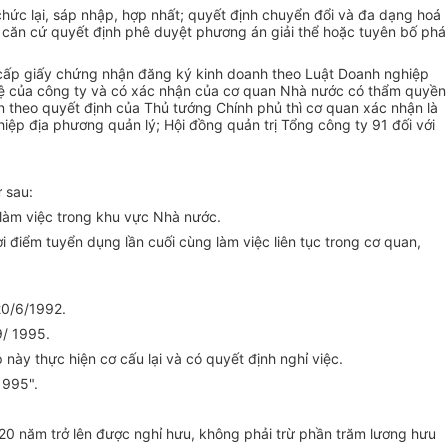
chức lại, sáp nhập, hợp nhất; quyết định chuyển đổi và đa dạng hoá
mà căn cứ quyết định phê duyệt phương án giải thể hoặc tuyên bố phá
 cấp giấy chứng nhận đăng ký kinh doanh theo Luật Doanh nghiệp
u lệ của công ty và có xác nhận của cơ quan Nhà nước có thẩm quyền
theo quyết định của Thủ tướng Chính phủ thì cơ quan xác nhận là
iệp địa phương quản lý; Hội đồng quản trị Tổng công ty 91 đối với
 sau:
u làm việc trong khu vực Nhà nước.
i điểm tuyển dụng lần cuối cùng làm việc liên tục trong cơ quan,
20/6/1992.
9/ 1995.
ày thực hiện cơ cấu lại và có quyết định nghỉ việc.
1995".
ủ 20 năm trở lên được nghỉ hưu, không phải trừ phần trăm lương hưu