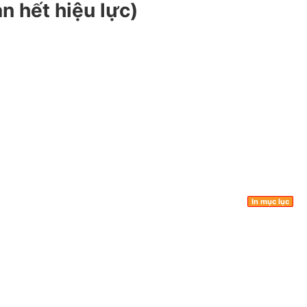
n hết hiệu lực)
In mục lục