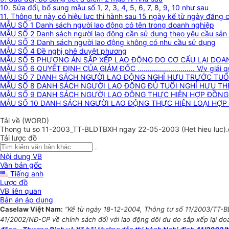
10. Sửa đổi, bổ sung mẫu số 1, 2, 3, 4, 5, 6, 7, 8, 9, 10 như sau
11. Thông tư này có hiệu lực thi hành sau 15 ngày kể từ ngày đăng
MẪU SỐ 1 Danh sách người lao động có tên trong doanh nghiệp
MẪU SỐ 2 Danh sách người lao động cần sử dụng theo yêu cầu sản 
MẪU SỐ 3 Danh sách người lao động không có nhu cầu sử dụng
MẪU SỐ 4 Đề nghị phê duyệt phương
MẪU SỐ 5 PHƯƠNG ÁN SẮP XẾP LAO ĐỘNG DO CƠ CẤU LẠI DOA
MẪU SỐ 6 QUYẾT ĐỊNH CỦA GIÁM ĐỐC ............................ V/v gi
MẪU SỐ 7 DANH SÁCH NGƯỜI LAO ĐỘNG NGHỈ HƯU TRƯỚC TUỔI 
MẪU SỐ 8 DANH SÁCH NGƯỜI LAO ĐỘNG ĐỦ TUỔI NGHỈ HƯU TH
MẪU SỐ 9 DANH SÁCH NGƯỜI LAO ĐỘNG THỰC HIỆN HỢP ĐỒNG
MẪU SỐ 10 DANH SÁCH NGƯỜI LAO ĐỘNG THỰC HIỆN LOẠI HỢP
Tải về (WORD)
Thong tu so 11-2003_TT-BLDTBXH ngay 22-05-2003 (Het hieu luc)
Tải lược đồ
Nội dung VB
Văn bản gốc
Tiếng anh
Lược đồ
VB liên quan
Bản án áp dụng
Caselaw Việt Nam:
“Kể từ ngày 18-12-2004, Thông tư số 11/2003/TT-
41/2002/NĐ-CP về chính sách đối với lao động dôi dư do sắp xếp lại doa