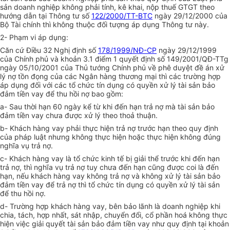
sản doanh nghiệp không phải tính, kê khai, nộp thuế GTGT theo
hướng dẫn tại Thông tư số
122/2000/TT-BTC
ngày 29/12/2000 của
Bộ Tài chính thì không thuộc đối tượng áp dụng Thông tư này.
2- Phạm vi áp dụng:
Căn cứ Điều 32 Nghị định số
178/1999/NĐ-CP
ngày 29/12/1999
của Chính phủ và khoản 3.1 điểm 1 quyết định số 149/2001/QĐ-TTg
ngày 05/10/2001 của Thủ tướng Chính phủ về phê duyệt đề án xử
lý nợ tồn đọng của các Ngân hàng thương mại thì các trường hợp
áp dụng đối với các tổ chức tín dụng có quyền xử lý tài sản bảo
đảm tiền vay để thu hồi nợ bao gồm:
a- Sau thời hạn 60 ngày kể từ khi đến hạn trả nợ mà tài sản bảo
đảm tiền vay chưa được xử lý theo thoả thuận.
b- Khách hàng vay phải thực hiện trả nợ trước hạn theo quy định
của pháp luật nhưng không thực hiện hoặc thực hiện không đúng
nghĩa vụ trả nợ.
c- Khách hàng vay là tổ chức kinh tế bị giải thể trước khi đến hạn
trả nợ, thì nghĩa vụ trả nợ tuy chưa đến hạn cũng được coi là đến
hạn, nếu khách hàng vay không trả nợ và không xử lý tài sản bảo
đảm tiền vay để trả nợ thì tổ chức tín dụng có quyền xử lý tài sản
để thu hồi nợ.
d- Trường hợp khách hàng vay, bên bảo lãnh là doanh nghiệp khi
chia, tách, hợp nhất, sát nhập, chuyển đổi, cổ phần hoá không thực
hiện việc giải quyết tài sản bảo đảm tiền vay như quy định tại khoản