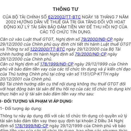
THÔNG TƯ
CỦA BỘ TÀI CHÍNH SỐ
62/2002/TT-BTC
NGÀY 18 THÁNG 7 NĂM
2002 HƯỚNG DẪN VỀ THUẾ GIÁ TRỊ GIA TĂNG ĐỐI VỚI HOẠT
ĐỘNG XỬ LÝ TÀI SẢN BẢO ĐẢM TIỀN VAY ĐỂ THU HỒI NỢ CỦA
CÁC TỔ CHỨC TÍN DỤNG.
Căn cứ vào Luật thuế GTGT, Nghị định số
79/2000/NĐ-CP
ngày
29/12/2000 của Chính phủ quy định chi tiết thi hành Luật thuế GTGT
và Thông tư số
122/2000/TT-BTC
ngày 29/12/2000 của Bộ Tài
chính hướng dẫn thi hành Nghị định số
79/2000/NĐ-CP
ngày
29/12/2000 của Chính phủ.
Căn cứ Nghị định số
178/1999/NĐ-CP
ngày 29/12/1999 của Chính
phủ về bảo đảm tiền vay của các tổ chức tín dụng và ý kiến chỉ đạo
của Thủ tướng Chính phủ tại công văn số 1151/CP-KTTH ngày
20/12/2001 của Chính phủ.
Bộ Tài chính hướng dẫn cụ thể nội dung không thu thuế GTGT đối
với hoạt động bán tài sản để thu hồi nợ của các tổ chức tín dụng khi
thực hiện xử lý tài sản bảo đảm tiền vay như sau:
I- ĐỐI TƯỢNG VÀ PHẠM VI ÁP DỤNG:
1- Đối tượng áp dụng:
Thông tư này áp dụng đối với các tổ chức tín dụng có quyền xử lý
tài sản bảo đảm tiền vay theo quy định tại khoản 2 Điều 34 Nghị
định số
178/1999/NĐ-CP
ngày 29/12/1999 của Chính phủ về bảo
đảm tiền vay của các tổ chức tín dụng, bao gồm các phương thức