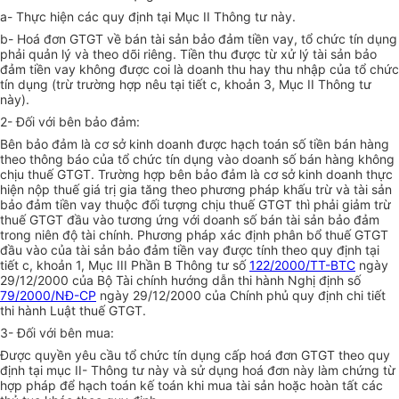
a- Thực hiện các quy định tại Mục II Thông tư này.
b- Hoá đơn GTGT về bán tài sản bảo đảm tiền vay, tổ chức tín dụng
phải quản lý và theo dõi riêng. Tiền thu được từ xử lý tài sản bảo
đảm tiền vay không được coi là doanh thu hay thu nhập của tổ chức
tín dụng (trừ trường hợp nêu tại tiết c, khoản 3, Mục II Thông tư
này).
2- Đối với bên bảo đảm:
Bên bảo đảm là cơ sở kinh doanh được hạch toán số tiền bán hàng
theo thông báo của tổ chức tín dụng vào doanh số bán hàng không
chịu thuế GTGT. Trường hợp bên bảo đảm là cơ sở kinh doanh thực
hiện nộp thuế giá trị gia tăng theo phương pháp khấu trừ và tài sản
bảo đảm tiền vay thuộc đối tượng chịu thuế GTGT thì phải giảm trừ
thuế GTGT đầu vào tương ứng với doanh số bán tài sản bảo đảm
trong niên độ tài chính. Phương pháp xác định phân bổ thuế GTGT
đầu vào của tài sản bảo đảm tiền vay được tính theo quy định tại
tiết c, khoản 1, Mục III Phần B Thông tư số
122/2000/TT-BTC
ngày
29/12/2000 của Bộ Tài chính hướng dẫn thi hành Nghị định số
79/2000/NĐ-CP
ngày 29/12/2000 của Chính phủ quy định chi tiết
thi hành Luật thuế GTGT.
3- Đối với bên mua:
Được quyền yêu cầu tổ chức tín dụng cấp hoá đơn GTGT theo quy
định tại mục II- Thông tư này và sử dụng hoá đơn này làm chứng từ
hợp pháp để hạch toán kế toán khi mua tài sản hoặc hoàn tất các