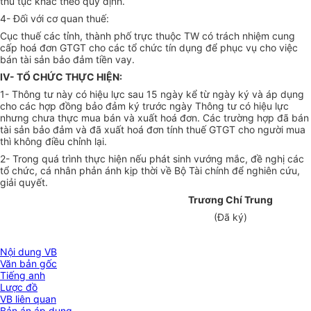
thủ tục khác theo quy định.
4- Đối với cơ quan thuế:
Cục thuế các tỉnh, thành phố trực thuộc TW có trách nhiệm cung
cấp hoá đơn GTGT cho các tổ chức tín dụng để phục vụ cho việc
bán tài sản bảo đảm tiền vay.
IV- TỔ CHỨC THỰC HIỆN:
1- Thông tư này có hiệu lực sau 15 ngày kể từ ngày ký và áp dụng
cho các hợp đồng bảo đảm ký trước ngày Thông tư có hiệu lực
nhưng chưa thực mua bán và xuất hoá đơn. Các trường hợp đã bán
tài sản bảo đảm và đã xuất hoá đơn tính thuế GTGT cho người mua
thì không điều chỉnh lại.
2- Trong quá trình thực hiện nếu phát sinh vướng mắc, đề nghị các
tổ chức, cá nhân phản ánh kịp thời về Bộ Tài chính để nghiên cứu,
giải quyết.
Trương Chí Trung
(Đã ký)
Nội dung VB
Văn bản gốc
Tiếng anh
Lược đồ
VB liên quan
Bản án áp dụng