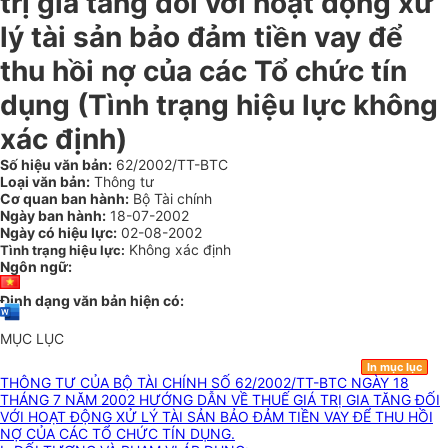
trị gia tăng đối với hoạt động xử
lý tài sản bảo đảm tiền vay để
thu hồi nợ của các Tổ chức tín
dụng (Tình trạng hiệu lực không
xác định)
Số hiệu văn bản:
62/2002/TT-BTC
Loại văn bản:
Thông tư
Cơ quan ban hành:
Bộ Tài chính
Ngày ban hành:
18-07-2002
Ngày có hiệu lực:
02-08-2002
Không xác định
Tình trạng hiệu lực:
Ngôn ngữ:
Định dạng văn bản hiện có:
MỤC LỤC
In mục lục
THÔNG TƯ CỦA BỘ TÀI CHÍNH SỐ 62/2002/TT-BTC NGÀY 18
THÁNG 7 NĂM 2002 HƯỚNG DẪN VỀ THUẾ GIÁ TRỊ GIA TĂNG ĐỐI
VỚI HOẠT ĐỘNG XỬ LÝ TÀI SẢN BẢO ĐẢM TIỀN VAY ĐỂ THU HỒI
NỢ CỦA CÁC TỔ CHỨC TÍN DỤNG.