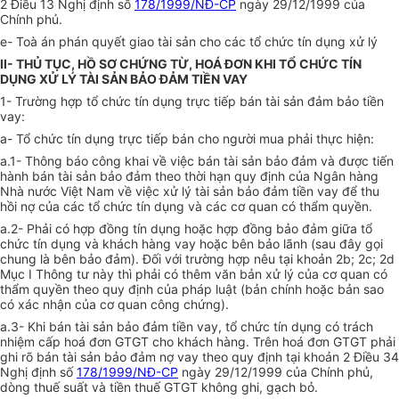
2 Điều 13 Nghị định số
178/1999/NĐ-CP
ngày 29/12/1999 của
Chính phủ.
e- Toà án phán quyết giao tài sản cho các tổ chức tín dụng xử lý
II- THỦ TỤC, HỒ SƠ CHỨNG TỪ, HOÁ ĐƠN KHI TỔ CHỨC TÍN
DỤNG XỬ LÝ TÀI SẢN BẢO ĐẢM TIỀN VAY
1- Trường hợp tổ chức tín dụng trực tiếp bán tài sản đảm bảo tiền
vay:
a- Tổ chức tín dụng trực tiếp bán cho người mua phải thực hiện:
a.1- Thông báo công khai về việc bán tài sản bảo đảm và được tiến
hành bán tài sản bảo đảm theo thời hạn quy định của Ngân hàng
Nhà nước Việt Nam về việc xử lý tài sản bảo đảm tiền vay để thu
hồi nợ của các tổ chức tín dụng và các cơ quan có thẩm quyền.
a.2- Phải có hợp đồng tín dụng hoặc hợp đồng bảo đảm giữa tổ
chức tín dụng và khách hàng vay hoặc bên bảo lãnh (sau đây gọi
chung là bên bảo đảm). Đối với trường hợp nêu tại khoản 2b; 2c; 2d
Mục I Thông tư này thì phải có thêm văn bản xử lý của cơ quan có
thẩm quyền theo quy định của pháp luật (bản chính hoặc bản sao
có xác nhận của cơ quan công chứng).
a.3- Khi bán tài sản bảo đảm tiền vay, tổ chức tín dụng có trách
nhiệm cấp hoá đơn GTGT cho khách hàng. Trên hoá đơn GTGT phải
ghi rõ bán tài sản bảo đảm nợ vay theo quy định tại khoản 2 Điều 34
Nghị định số
178/1999/NĐ-CP
ngày 29/12/1999 của Chính phủ,
dòng thuế suất và tiền thuế GTGT không ghi, gạch bỏ.