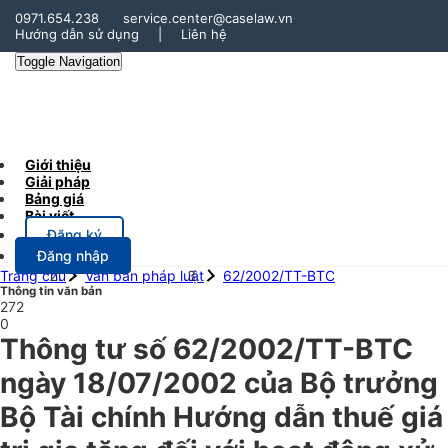
0971.654.238
service.center@caselaw.vn
Hướng dẫn sử dụng
|
Liên hệ
Toggle Navigation
Giới thiệu
Giải pháp
Bảng giá
Bài viết
Đăng ký
Đăng nhập
Trang chủ
Văn bản pháp luật
62/2002/TT-BTC
Thông tin văn bản
272
0
Thông tư số 62/2002/TT-BTC
ngày 18/07/2002 của Bộ trưởng
Bộ Tài chính Hướng dẫn thuế giá