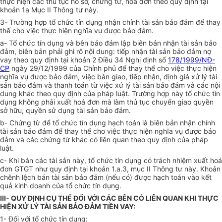
thực hiện các thủ tục hồ sơ, chứng từ, hoá đơn theo quy định tại
khoản 1a Mục II Thông tư này.
3- Trường hợp tổ chức tín dụng nhận chính tài sản bảo đảm để thay
thế cho việc thực hiện nghĩa vụ được bảo đảm.
a- Tổ chức tín dụng và bên bảo đảm lập biên bản nhận tài sản bảo
đảm, biên bản phải ghi rõ nội dung: tiếp nhận tài sản bảo đảm nợ
vay theo quy định tại khoản 2 Điều 34 Nghị định số
178/1999/NĐ-
CP
ngày 29/12/1999 của Chính phủ để thay thế cho việc thực hiện
nghĩa vụ được bảo đảm, việc bàn giao, tiếp nhận, định giá xử lý tài
sản bảo đảm và thanh toán từ việc xử lý tài sản bảo đảm và các nội
dung khác theo quy định của pháp luật. Trường hợp này tổ chức tín
dụng không phải xuất hoá đơn mà làm thủ tục chuyển giao quyền
sở hữu, quyền sử dụng tài sản bảo đảm.
b- Chứng từ để tổ chức tín dụng hạch toán là biên bản nhận chính
tài sản bảo đảm để thay thế cho việc thực hiện nghĩa vụ được bảo
đảm và các chứng từ khác có liên quan theo quy định của pháp
luật.
c- Khi bán các tài sản này, tổ chức tín dụng có trách nhiệm xuất hoá
đơn GTGT như quy định tại khoản 1.a.3, mục II Thông tư này. Khoản
chênh lệch bán tài sản bảo đảm (nếu có) được hạch toán vào kết
quả kinh doanh của tổ chức tín dụng.
III- QUY ĐỊNH CỤ THỂ ĐỐI VỚI CÁC BÊN CÓ LIÊN QUAN KHI THỰC
HIỆN XỬ LÝ TÀI SẢN BẢO ĐẢM TIỀN VAY:
1- Đối với tổ chức tín dụng: