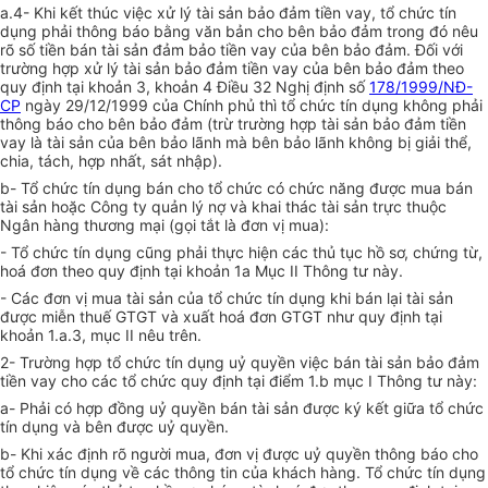
a.4- Khi kết thúc việc xử lý tài sản bảo đảm tiền vay, tổ chức tín
dụng phải thông báo bằng văn bản cho bên bảo đảm trong đó nêu
rõ số tiền bán tài sản đảm bảo tiền vay của bên bảo đảm. Đối với
trường hợp xử lý tài sản bảo đảm tiền vay của bên bảo đảm theo
quy định tại khoản 3, khoản 4 Điều 32 Nghị định số
178/1999/NĐ-
CP
ngày 29/12/1999 của Chính phủ thì tổ chức tín dụng không phải
thông báo cho bên bảo đảm (trừ trường hợp tài sản bảo đảm tiền
vay là tài sản của bên bảo lãnh mà bên bảo lãnh không bị giải thể,
chia, tách, hợp nhất, sát nhập).
b- Tổ chức tín dụng bán cho tổ chức có chức năng được mua bán
tài sản hoặc Công ty quản lý nợ và khai thác tài sản trực thuộc
Ngân hàng thương mại (gọi tắt là đơn vị mua):
- Tổ chức tín dụng cũng phải thực hiện các thủ tục hồ sơ, chứng từ,
hoá đơn theo quy định tại khoản 1a Mục II Thông tư này.
- Các đơn vị mua tài sản của tổ chức tín dụng khi bán lại tài sản
được miễn thuế GTGT và xuất hoá đơn GTGT như quy định tại
khoản 1.a.3, mục II nêu trên.
2- Trường hợp tổ chức tín dụng uỷ quyền việc bán tài sản bảo đảm
tiền vay cho các tổ chức quy định tại điểm 1.b mục I Thông tư này:
a- Phải có hợp đồng uỷ quyền bán tài sản được ký kết giữa tổ chức
tín dụng và bên được uỷ quyền.
b- Khi xác định rõ người mua, đơn vị được uỷ quyền thông báo cho
tổ chức tín dụng về các thông tin của khách hàng. Tổ chức tín dụng