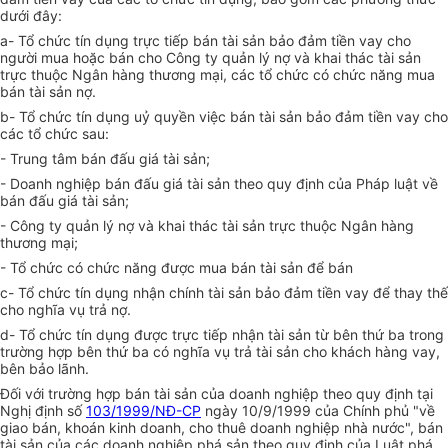
dưới đây:
a- Tổ chức tín dụng trực tiếp bán tài sản bảo đảm tiền vay cho
người mua hoặc bán cho Công ty quản lý nợ và khai thác tài sản
trực thuộc Ngân hàng thương mại, các tổ chức có chức năng mua
bán tài sản nợ.
b- Tổ chức tín dụng uỷ quyền việc bán tài sản bảo đảm tiền vay cho
các tổ chức sau:
- Trung tâm bán đấu giá tài sản;
- Doanh nghiệp bán đấu giá tài sản theo quy định của Pháp luật về
bán đấu giá tài sản;
- Công ty quản lý nợ và khai thác tài sản trực thuộc Ngân hàng
thương mại;
- Tổ chức có chức năng được mua bán tài sản để bán
c- Tổ chức tín dụng nhận chính tài sản bảo đảm tiền vay để thay thế
cho nghĩa vụ trả nợ.
d- Tổ chức tín dụng được trực tiếp nhận tài sản từ bên thứ ba trong
trường hợp bên thứ ba có nghĩa vụ trả tài sản cho khách hàng vay,
bên bảo lãnh.
Đối với trường hợp bán tài sản của doanh nghiệp theo quy định tại
Nghị định số
103/1999/NĐ-CP
ngày 10/9/1999 của Chính phủ "về
giao bán, khoán kinh doanh, cho thuê doanh nghiệp nhà nước", bán
tài sản của các doanh nghiệp phá sản theo quy định của Luật phá