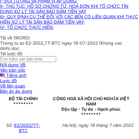
I- ĐỐI TƯỢNG VÀ PHẠM VI ÁP DỤNG:
II- THỦ TỤC, HỒ SƠ CHỨNG TỪ, HOÁ ĐƠN KHI TỔ CHỨC TÍN
DỤNG XỬ LÝ TÀI SẢN BẢO ĐẢM TIỀN VAY
III- QUY ĐỊNH CỤ THỂ ĐỐI VỚI CÁC BÊN CÓ LIÊN QUAN KHI THỰC
HIỆN XỬ LÝ TÀI SẢN BẢO ĐẢM TIỀN VAY:
IV- TỔ CHỨC THỰC HIỆN:
Tải về (WORD)
Thong tu so 62-2002_TT-BTC ngay 18-07-2002 (Khong xac
dinh).doc
Tải lược đồ
Nội dung VB
Văn bản gốc
Tiếng anh
Lược đồ
VB liên quan
Bản án áp dụng
BỘ TÀI CHÍNH
CỘNG HOÀ XÃ HỘI CHỦ NGHĨA VIỆT
********
NAM
Độc lập - Tự do - Hạnh phúc
********
Số:
62/2002/TT-
Hà Nội, ngày 18 tháng 7 năm 2002
BTC