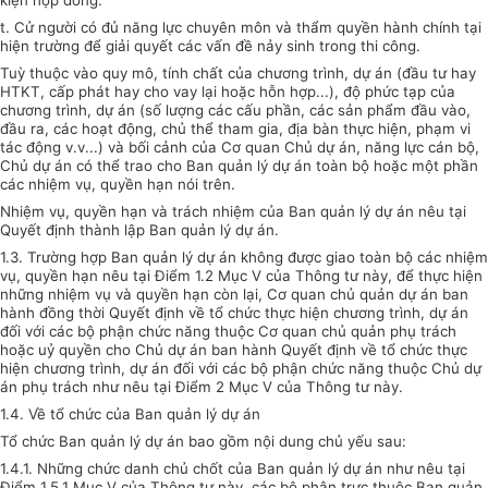
kiện hợp đồng.
t. Cử người có đủ năng lực chuyên môn và thẩm quyền hành chính tại
hiện trường để giải quyết các vấn đề nảy sinh trong thi công.
Tuỳ thuộc vào quy mô, tính chất của chương trình, dự án (đầu tư hay
HTKT, cấp phát hay cho vay lại hoặc hỗn hợp...), độ phức tạp của
chương trình, dự án (số lượng các cấu phần, các sản phẩm đầu vào,
đầu ra, các hoạt động, chủ thể tham gia, địa bàn thực hiện, phạm vi
tác động v.v...) và bối cảnh của Cơ quan Chủ dự án, năng lực cán bộ,
Chủ dự án có thể trao cho Ban quản lý dự án toàn bộ hoặc một phần
các nhiệm vụ, quyền hạn nói trên.
Nhiệm vụ, quyền hạn và trách nhiệm của Ban quản lý dự án nêu tại
Quyết định thành lập Ban quản lý dự án.
1.3. Trường hợp Ban quản lý dự án không được giao toàn bộ các nhiệm
vụ, quyền hạn nêu tại Điểm 1.2 Mục V của Thông tư này, để thực hiện
những nhiệm vụ và quyền hạn còn lại, Cơ quan chủ quản dự án ban
hành đồng thời Quyết định về tổ chức thực hiện chương trình, dự án
đối với các bộ phận chức năng thuộc Cơ quan chủ quản phụ trách
hoặc uỷ quyền cho Chủ dự án ban hành Quyết định về tổ chức thực
hiện chương trình, dự án đối với các bộ phận chức năng thuộc Chủ dự
án phụ trách như nêu tại Điểm 2 Mục V của Thông tư này.
1.4. Về tổ chức của Ban quản lý dự án
Tổ chức Ban quản lý dự án bao gồm nội dung chủ yếu sau:
1.4.1. Những chức danh chủ chốt của Ban quản lý dự án như nêu tại
Điểm 1.5.1 Mục V của Thông tư này, các bộ phận trực thuộc Ban quản