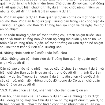
quản lý dự án chịu trách nhiệm trước Chủ dự án đối với các hoạt động
và kết quả thực hiện chương trình, dự án theo chức năng nhiệm vụ
nêu tại Quyết định thành lập Ban quản lý dự án.
b. Phó Ban quản lý dự án: Ban quản lý dự án có thể có một hoặc một
số Phó Ban. Phó Ban là người giúp Trưởng ban trong các công việc do
Trưởng Ban giao; Phó Ban do Trưởng ban lựa chọn và đề nghị Chủ dự
án bổ nhiệm.
c. Kế toán trưởng dự án: Kế toán trưởng chịu trách nhiệm trước Chủ
dự án và trước Trưởng Ban về toàn bộ công tác quản lý tài chính, kế
toán của chương trình, dự án. Kế toán trưởng do Chủ dự án bổ nhiệm
sau khi tham khảo ý kiến của Trưởng Ban.
d. Những chức danh chủ chốt khác (nếu cần)
1.5.2. Những cán bộ, nhân viên do Trưởng Ban quản lý dự án tuyển
chọn và quyết định.
Căn cứ vào chức năng nhiệm vụ, cơ cấu tổ chức Ban quản lý dự án và
biên chế cho Ban quản lý dự án nêu trong Quyết định thành lập Ban
quản lý dự án, Trưởng Ban quản lý dự án tuyển chọn và quyết định
các cán bộ, nhân viên không thuộc đối tượng do Cơ quan chủ quản
hay Chủ dự án quyết định.
1.5.3. Tuyển chọn cán bộ, nhân viên cho Ban quản lý dự án.
Cán bộ, nhân viên của Ban quản lý dự án (kể cả những người được
điều động từ bộ máy của Chủ dự án và những người được tuyển dụng
từ bên ngoài) đều phải được tuyển chọn theo những tiêu chuẩn (về