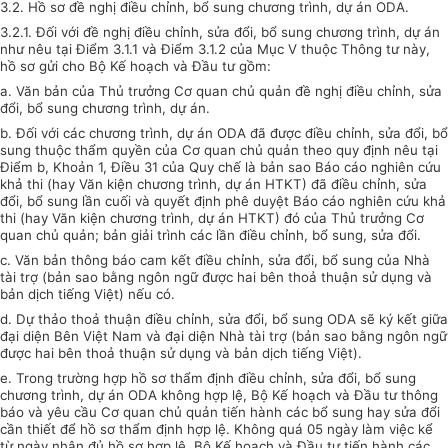
3.2. Hồ sơ đề nghị điều chỉnh, bổ sung chương trình, dự án ODA.
3.2.1. Đối với đề nghị điều chỉnh, sửa đổi, bổ sung chương trình, dự án
như nêu tại Điểm 3.1.1 và Điểm 3.1.2 của Mục V thuộc Thông tư này,
hồ sơ gửi cho Bộ Kế hoạch và Đầu tư gồm:
a. Văn bản của Thủ trưởng Cơ quan chủ quản đề nghị điều chỉnh, sửa
đổi, bổ sung chương trình, dự án.
b. Đối với các chương trình, dự án ODA đã được điều chỉnh, sửa đổi, bổ
sung thuộc thẩm quyền của Cơ quan chủ quản theo quy định nêu tại
Điểm b, Khoản 1, Điều 31 của Quy chế là bản sao Báo cáo nghiên cứu
khả thi (hay Văn kiện chương trình, dự án HTKT) đã điều chỉnh, sửa
đổi, bổ sung lần cuối và quyết định phê duyệt Báo cáo nghiên cứu khả
thi (hay Văn kiện chương trình, dự án HTKT) đó của Thủ trưởng Cơ
quan chủ quản; bản giải trình các lần điều chỉnh, bổ sung, sửa đổi.
c. Văn bản thông báo cam kết điều chỉnh, sửa đổi, bổ sung của Nhà
tài trợ (bản sao bằng ngôn ngữ được hai bên thoả thuận sử dụng và
bản dịch tiếng Việt) nếu có.
d. Dự thảo thoả thuận điều chỉnh, sửa đổi, bổ sung ODA sẽ ký kết giữa
đại diện Bên Việt Nam và đại diện Nhà tài trợ (bản sao bằng ngôn ngữ
được hai bên thoả thuận sử dụng và bản dịch tiếng Việt).
e. Trong trường hợp hồ sơ thẩm định điều chỉnh, sửa đổi, bổ sung
chương trình, dự án ODA không hợp lệ, Bộ Kế hoạch và Đầu tư thông
báo và yêu cầu Cơ quan chủ quản tiến hành các bổ sung hay sửa đổi
cần thiết để hồ sơ thẩm định hợp lệ. Không quá 05 ngày làm việc kể
từ ngày nhận đủ hồ sơ hợp lệ, Bộ Kế hoạch và Đầu tư tiến hành các