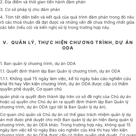
2. Địa điểm và thời gian tiến hành đàm phán
3. Cơ sở pháp lý cho đàm phán
4. Tóm tắt diễn biến và kết quả của quá trình đàm phán trong đó nêu
rõ các thoả thuận đã đạt được và những vấn đề chưa thống nhất giữa
các bên (nếu có) và kiến nghị xử lý trong trường hợp này.
V. QUẢN LÝ, THỰC HIỆN CHƯƠNG TRÌNH, DỰ ÁN
ODA
1. Ban quản lý chương trình, dự án ODA
1.1. Quyết định thành lập Ban Quản lý chương trình, dự án ODA
1.1.1. Không quá 15 ngày làm việc, kể từ ngày báo cáo nghiên cứu
khả thi hay Văn kiện chương trình, dự án ODA được cấp có thẩm
quyền phê duyệt, Cơ quan chủ
quản phải ra quyết định thành lập trên cơ sở đề nghị của Chủ dự án
hoặc uỷ quyền cho Chủ dự án ra quyết định thành lập Ban Quản lý
chương trình, dự án ODA (gọi tắt là Ban Quản lý dự án).
Cơ quan chủ quản và Chủ dự án có thể giao trách nhiệm quản lý dự
án mới được phê duyệt cho một Ban quản lý dự án hiện đang quản lý
chương trình, dự án ODA khác. Trong trường hợp này, không quá 15
ngày làm việc kể từ ngày Báo cáo nghiên cứu khả thi hay Văn kiện
chương trình, dự án ODA được cấp có thẩm quyền phê duyệt, Cơ quan