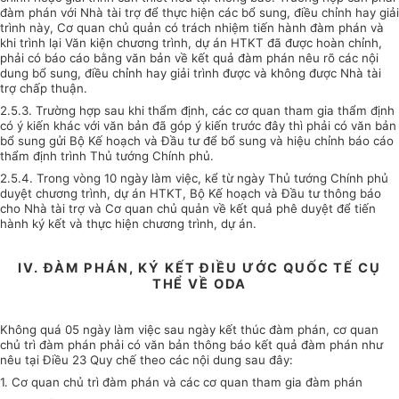
đàm phán với Nhà tài trợ để thực hiện các bổ sung, điều chỉnh hay giải
trình này, Cơ quan chủ quản có trách nhiệm tiến hành đàm phán và
khi trình lại Văn kiện chương trình, dự án HTKT đã được hoàn chỉnh,
phải có báo cáo bằng văn bản về kết quả đàm phán nêu rõ các nội
dung bổ sung, điều chỉnh hay giải trình được và không được Nhà tài
trợ chấp thuận.
2.5.3. Trường hợp sau khi thẩm định, các cơ quan tham gia thẩm định
có ý kiến khác với văn bản đã góp ý kiến trước đây thì phải có văn bản
bổ sung gửi Bộ Kế hoạch và Đầu tư để bổ sung và hiệu chỉnh báo cáo
thẩm định trình Thủ tướng Chính phủ.
2.5.4. Trong vòng 10 ngày làm việc, kể từ ngày Thủ tướng Chính phủ
duyệt chương trình, dự án HTKT, Bộ Kế hoạch và Đầu tư thông báo
cho Nhà tài trợ và Cơ quan chủ quản về kết quả phê duyệt để tiến
hành ký kết và thực hiện chương trình, dự án.
IV. ĐÀM PHÁN, KÝ KẾT ĐIỀU ƯỚC QUỐC TẾ CỤ
THỂ VỀ ODA
Không quá 05 ngày làm việc sau ngày kết thúc đàm phán, cơ quan
chủ trì đàm phán phải có văn bản thông báo kết quả đàm phán như
nêu tại Điều 23 Quy chế theo các nội dung sau đây:
1. Cơ quan chủ trì đàm phán và các cơ quan tham gia đàm phán