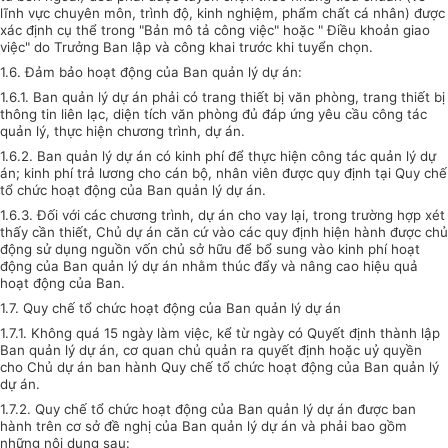
lĩnh vực chuyên môn, trình độ, kinh nghiệm, phẩm chất cá nhân) được
xác định cụ thể trong "Bản mô tả công việc" hoặc " Điều khoản giao
việc" do Trưởng Ban lập và công khai trước khi tuyển chọn.
1.6. Đảm bảo hoạt động của Ban quản lý dự án:
1.6.1. Ban quản lý dự án phải có trang thiết bị văn phòng, trang thiết bị
thông tin liên lạc, diện tích văn phòng đủ đáp ứng yêu cầu công tác
quản lý, thực hiện chương trình, dự án.
1.6.2. Ban quản lý dự án có kinh phí để thực hiện công tác quản lý dự
án; kinh phí trả lương cho cán bộ, nhân viên được quy định tại Quy chế
tổ chức hoạt động của Ban quản lý dự án.
1.6.3. Đối với các chương trình, dự án cho vay lại, trong trường hợp xét
thấy cần thiết, Chủ dự án căn cứ vào các quy định hiện hành được chủ
động sử dụng nguồn vốn chủ sở hữu để bổ sung vào kinh phí hoạt
động của Ban quản lý dự án nhằm thúc đẩy và nâng cao hiệu quả
hoạt động của Ban.
1.7. Quy chế tổ chức hoạt động của Ban quản lý dự án
1.7.1. Không quá 15 ngày làm việc, kể từ ngày có Quyết định thành lập
Ban quản lý dự án, cơ quan chủ quản ra quyết định hoặc uỷ quyền
cho Chủ dự án ban hành Quy chế tổ chức hoạt động của Ban quản lý
dự án.
1.7.2. Quy chế tổ chức hoạt động của Ban quản lý dự án được ban
hành trên cơ sở đề nghị của Ban quản lý dự án và phải bao gồm
những nội dung sau: