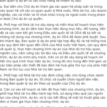
Ban quản lý dự án có các chức năng và nhiệm vụ sau:
a. Đại diện cho Chủ dự án tham gia các quan hệ pháp luật và trong
các quan hệ với các cơ quan quản lý Nhà nước, Nhà tài trợ, các doanh
nghiệp, các cá nhân và tổ chức khác trong và ngoài nước trong phạm
vi được Chủ dự án uỷ quyền.
b. Phối hợp với Nhà tài trợ xây dựng và triển khai kế hoạch thực hiện
chương trình, dự án đảm bảo thực hiện đúng mục tiêu, đối tượng, tiến
độ và các cam kết ghi trong Điều ước quốc tế về ODA đã ký kết và
những nội dung của chương trình, dự án ODA đã được phê duyệt. Sau
khi thành lập, Ban quản lý dự án phải tập hợp đầy đủ và hệ thống hoá
các quy định liên quan đến ODA của Nhà nước Việt Nam, các quy định
về quản lý, thực hiện chương trình dự án của Nhà tài trợ hữu quan,
nghiên cứu, nắm vững các tài liệu này và Điều ước quốc tế về chương
trình, dự án do mình phụ trách, trên cơ sở đó xây dựng kế hoạch chi
tiết cho quá trình thực hiện dự án, trong đó chú trọng đến thời gian và
các biện pháp cần thiết để bảo đảm hài hoà giữa thủ tục của phía Việt
Nam và thủ tục của Nhà tài trợ liên quan.
c. Phối hợp với Nhà tài trợ xác định công việc cho từng chức danh
trong Ban quản lý dự án, tổ chức và tuyển chọn người làm việc
trong Ban quản lý dự án theo uỷ quyền của Chủ dự án.
d. Căn cứ vào kế hoạch và tiến độ thực hiện của chương trình, dự án,
phối hợp Nhà tài trợ điều hành kịp thời, sử dụng hiệu quả các nguồn
lực của công trình, dự án; xử lý các bất đồng về mặt kỹ thuật giữa các
đơn vị tham gia thực hiện chương trình, dự án.