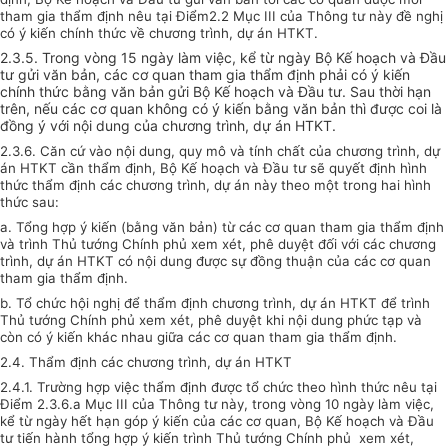
tham gia thẩm định nêu tại Điểm2.2 Mục III của Thông tư này đề nghị
có ý kiến chính thức về chương trình, dự án HTKT.
2.3.5. Trong vòng 15 ngày làm việc, kể từ ngày Bộ Kế hoạch và Đầu
tư gửi văn bản, các cơ quan tham gia thẩm định phải có ý kiến
chính thức bằng văn bản gửi Bộ Kế hoạch và Đầu tư. Sau thời hạn
trên, nếu các cơ quan không có ý kiến bằng văn bản thì được coi là
đồng ý với nội dung của chương trình, dự án HTKT.
2.3.6. Căn cứ vào nội dung, quy mô và tính chất của chương trình, dự
án HTKT cần thẩm định, Bộ Kế hoạch và Đầu tư sẽ quyết định hình
thức thẩm định các chương trình, dự án này theo một trong hai hình
thức sau:
a. Tổng hợp ý kiến (bằng văn bản) từ các cơ quan tham gia thẩm định
và trình Thủ tướng Chính phủ xem xét, phê duyệt đối với các chương
trình, dự án HTKT có nội dung được sự đồng thuận của các cơ quan
tham gia thẩm định.
b. Tổ chức hội nghị để thẩm định chương trình, dự án HTKT để trình
Thủ tướng Chính phủ xem xét, phê duyệt khi nội dung phức tạp và
còn có ý kiến khác nhau giữa các cơ quan tham gia thẩm định.
2.4. Thẩm định các chương trình, dự án HTKT
2.4.1. Trường hợp việc thẩm định được tổ chức theo hình thức nêu tại
Điểm 2.3.6.a Mục III của Thông tư này, trong vòng 10 ngày làm việc,
kể từ ngày hết hạn góp ý kiến của các cơ quan, Bộ Kế hoạch và Đầu
tư tiến hành tổng hợp ý kiến trình Thủ tướng Chính phủ xem xét,