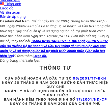
Tiếng anh
Lược đồ
VB liên quan
Bản án áp dụng
Caselaw Việt Nam:
“Kể từ ngày 03-09-2007, Thông tư số 06/2001/TT-
BKH ngày 20/09/2001 của Bộ trưởng Bộ Kế hoạch và Đầu tư Hưóng dẫn
thực hiện Quy chế quản lý và sử dụng nguồn hỗ trợ phát triển chính
thức ban hành kèm Nghị định 17/2001/NĐ-CP (Văn bản hết hiệu lực) bị
bãi bỏ, thay thế bởi
Thông tư số 04/2007/TT-BKH ngày 30/07/2007
của Bộ trưởng Bộ Kế hoạch và Đầu tư Hướng dẫn thực hiện quy chế
quản lý và sử dụng nguồn hỗ trợ phát triển chính thức (Văn bản hết
hiệu lực)
”.
Xem thêm
Lược đồ.
Dòng trạng thái hiệu lực.
THÔNG TƯ
CỦA BỘ KẾ HOẠCH VÀ ĐẦU TƯ SỐ
06/2001/TT-BKH
NGÀY 20 THÁNG 9 NĂM 2001 HƯỚNG DẪN THỰC HIỆN
QUY CHẾ
QUẢN LÝ VÀ SỬ DỤNG NGUỒN HỖ TRỢ PHÁT TRIỂN
CHÍNH THỨC
BAN HÀNH KÈM THEO NGHỊ ĐỊNH SỐ
17/2001/NĐ-CP
NGÀY 04 THÁNG 5 NĂM 2001 CỦA CHÍNH PHỦ