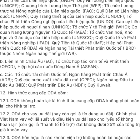
Phát triển của Liên hiệp quốc (UNDP); Quỹ Nhi đồng Liên hiệp quốc
(UNICEF); Chương trình Lương thực Thế giới (WFP); Tổ chức Lương
thực và Nông nghiệp của Liên hiệp quốc (FAO); Quỹ Dân số Liên hiệp
quốc (UNFPA); Quỹ Trang thiết bị của Liên hiệp quốc (UNDCF); Tổ
chức Phát triển Công nghiệp của Liên hiệp quốc (UNIDO); Cao uỷ Liên
hiệp quốc về người tị nạn (UNHCR); Tổ chức Y tế Thế giới (WHO); Cơ
quan Năng lượng Nguyên tử Quốc tế (IAEA); Tổ chức Văn hoá, Kho
học và Giáo dục của Liên hiệp quốc (UNESCO); Quỹ Quốc tế về Phát
triển Nông nghiệp (IFAD); Quỹ Tiền tệ Quốc tế (IMF); Hiệp hội Phát
triển Quốc tế (IDA) và Ngân hàng Tái thiết Phát triển Quốc tế (IBRD)
thuộc Nhóm Ngân hàng Thế giới (WB).
b. Liên minh Châu Âu (EU), Tổ chức hợp tác Kinh tế và Phát triển
(OECD), Hiệp hội các nước Đông Nam Á (ASEAN).
c. Các Tổ chức Tài chính Quốc tế: Ngân hàng Phát triển Châu Á
(ADB); Quỹ các nước xuất khẩu dầu mỏ (OPEC); Ngân hàng Đầu tư
Bắc Âu (NIB); Quỹ Phát triển Bắc Âu (NDF); Quỹ Kuwait.
1.2. Hình thức cung cấp ODA gồm:
1.2.1. ODA không hoàn lại: là hình thức cung cấp ODA không phải hoàn
lại cho Nhà tài trợ.
1.2.2. ODA cho vay ưu đãi (hay còn gọi là tín dụng ưu đãi): Chính phủ
Việt Nam vay với lãi suất và điều kiện ưu đãi sao cho "yếu tố không
hoàn lại" (còn gọi là "thành tố hỗ trợ") đạt không dưới 25% của tổng trị
giá khoản vay.
1.2.3. ODA hỗn hợp: là các khoản viện trợ không hoàn lại hoặc các