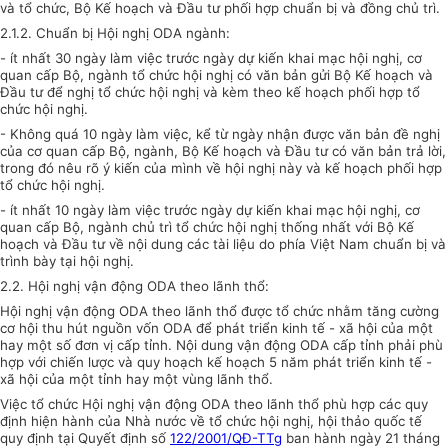
và tổ chức, Bộ Kế hoạch và Đầu tư phối hợp chuẩn bị và đồng chủ trì.
2.1.2. Chuẩn bị Hội nghị ODA ngành:
- ít nhất 30 ngày làm việc trước ngày dự kiến khai mạc hội nghị, cơ
quan cấp Bộ, ngành tổ chức hội nghị có văn bản gửi Bộ Kế hoạch và
Đầu tư để nghị tổ chức hội nghị và kèm theo kế hoạch phối hợp tổ
chức hội nghị.
- Không quá 10 ngày làm việc, kể từ ngày nhận được văn bản đề nghị
của cơ quan cấp Bộ, ngành, Bộ Kế hoạch và Đầu tư có văn bản trả lời,
trong đó nêu rõ ý kiến của mình về hội nghị này và kế hoạch phối hợp
tổ chức hội nghị.
- ít nhất 10 ngày làm việc trước ngày dự kiến khai mạc hội nghị, cơ
quan cấp Bộ, ngành chủ trì tổ chức hội nghị thống nhất với Bộ Kế
hoạch và Đầu tư về nội dung các tài liệu do phía Việt Nam chuẩn bị và
trình bày tại hội nghị.
2.2. Hội nghị vận động ODA theo lãnh thổ:
Hội nghị vận động ODA theo lãnh thổ được tổ chức nhằm tăng cường
cơ hội thu hút nguồn vốn ODA để phát triển kinh tế - xã hội của một
hay một số đơn vị cấp tỉnh. Nội dung vận động ODA cấp tỉnh phải phù
hợp với chiến lược và quy hoạch kế hoạch 5 năm phát triển kinh tế -
xã hội của một tỉnh hay một vùng lãnh thổ.
Việc tổ chức Hội nghị vận động ODA theo lãnh thổ phù hợp các quy
định hiện hành của Nhà nước về tổ chức hội nghị, hội thảo quốc tế
quy định tại Quyết định số
122/2001/QĐ-TTg
ban hành ngày 21 tháng