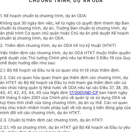
CHƯƠNG TRÌNH, DỰ ÁN ODA
1. Kế hoạch chuẩn bị chương trình, dự án ODA:
Không quá 30 ngày làm việc, kể từ ngày có quyết định thành lập Ban
chuẩn bị chương trình, dự án, Trưởng Ban chuẩn bị chương trình, dự
án phải trình Cơ quan chủ quản hoặc Chủ dự án phê duyệt Kế hoạch
chuẩn bị chương trình, dự án ODA.
2. Thẩm định chương trình, dự án ODA hỗ trợ kỹ thuật (HTKT)
Việc thẩm định các chương trình, dự án ODA HTKT thuộc thẩm quyền
phê duyệt của Thủ tướng Chính phủ nêu tại Khoản 5 Điều 19 của Quy
chế được hướng dẫn như sau:
2.1. Bộ Kế hoạch và Đầu tư là cơ quan chủ trì tổ chức thẩm định.
2.2. Các cơ quan hữu quan tham gia thẩm định các chương trình, dự
án HTKT do Bộ Kế hoạch và Đầu tư mời tham gia thẩm định căn cứ
vào chức năng quản lý Nhà nước về ODA nêu tại các Điều 37, 38, 39,
40, 41, 42, 43, 44, 45 của Nghị định
17/2001/NĐ-CP
ban hành ngày
04 tháng 5 năm 2001 của Chính phủ về quản lý và sử dụng ODA và
tuỳ theo tính chất của từng chương trình, dự án cụ thể. Các cơ quan
này chịu trách nhiệm trước pháp luật về nội dung ý kiến đóng góp của
mình đối với các chương trình, dự án HTKT.
2.3. Chuẩn bị thẩm định các chương trình, dự án HTKT:
2.3.1. Hồ sơ chương trình, dự án HTKT gửi Bộ Kế hoạch và Đầu tư yêu