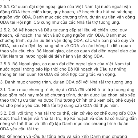
2.5.1. Cơ quan đại diện ngoại giao của Việt Nam tại nước ngoài vận
động ODA theo chiến lược, quy hoạch, kế hoạch thu hút và sử dụng
nguồn vốn ODA, Danh mục các chương trình, dự án ưu tiên vận động
ODA tại Hội nghị CG cũng như của các Nhà tài trợ tương ứng.
2.5.2. Bộ Kế hoạch và Đầu tư cung cấp tài liệu về chiến lược, quy
hoạch, kế hoạch, thu hút và sử dụng nguồn vốn ODA, Danh mục
chương trình, dự án ưu tiên vận động ODA, các văn bản pháp quy về
ODA, báo cáo định kỳ hàng năm về ODA và các thông tin liên quan
theo yêu cầu cho Bộ Ngoại giao, các cơ quan đại diện ngoại giao của
Việt Nam tại nước ngoài để tiến hành vận động ODA.
2.5.3. Bộ Ngoại giao, cơ quan đại diện ngoại giao của Việt Nam tại
nước ngoài thông báo kịp thời cho Bộ Kế hoạch và Đầu tư những
thông tin liên quan tới ODA để phối hợp công tác vận động.
3. Danh mục chương trình, dự án ODA đối với Nhà tài trợ tương ứng
3.1. Danh mục chương trình, dự án ODA đối với Nhà tài trợ tương ứng
bao gồm một hay một số chương trình, dự án được lựa chọn, sắp xếp
theo thứ tự ưu tiên và được Thủ tướng Chính phủ xem xét, phê duyệt
và cho phép yêu cầu Nhà tài trợ cung cấp ODA dể thực hiện.
3.2. Đối với từng Nhà tài trợ cụ thể, căn cứ vào cơ chế cung cấp ODA
được thoả thuận với Nhà tài trợ, Bộ Kế hoạch và Đầu tư có hướng dẫn
riêng về thể thức và tiến độ lập Danh mục các chương trình dự án
ODA yêu cầu tài trợ.
Bộ Kế hoạch và Đầu tư tổng hợp và sắp xếp Danh mục chương