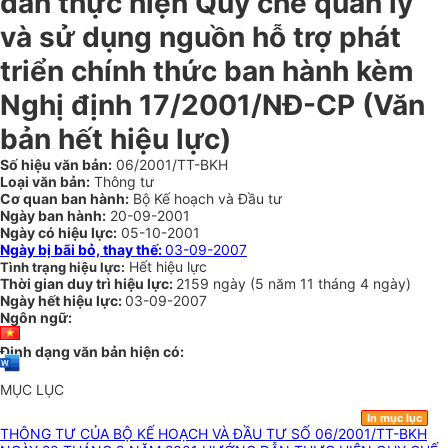
dẫn thực hiện Quy chế quản lý
và sử dụng nguồn hỗ trợ phát
triển chính thức ban hành kèm
Nghị định 17/2001/NĐ-CP (Văn
bản hết hiệu lực)
Số hiệu văn bản:
06/2001/TT-BKH
Loại văn bản:
Thông tư
Cơ quan ban hành:
Bộ Kế hoạch và Đầu tư
Ngày ban hành:
20-09-2001
Ngày có hiệu lực:
05-10-2001
Ngày bị bãi bỏ, thay thế:
03-09-2007
Hết hiệu lực
Tình trạng hiệu lực:
Thời gian duy trì hiệu lực:
2159 ngày
(
5 năm
11 tháng
4 ngày
)
Ngày hết hiệu lực:
03-09-2007
Ngôn ngữ:
Định dạng văn bản hiện có:
MỤC LỤC
In mục lục
THÔNG TƯ CỦA BỘ KẾ HOẠCH VÀ ĐẦU TƯ SỐ 06/2001/TT-BKH