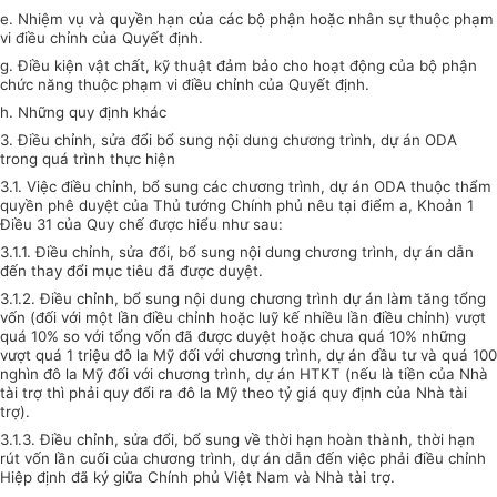
e. Nhiệm vụ và quyền hạn của các bộ phận hoặc nhân sự thuộc phạm
vi điều chỉnh của Quyết định.
g. Điều kiện vật chất, kỹ thuật đảm bảo cho hoạt động của bộ phận
chức năng thuộc phạm vi điều chỉnh của Quyết định.
h. Những quy định khác
3. Điều chỉnh, sửa đổi bổ sung nội dung chương trình, dự án ODA
trong quá trình thực hiện
3.1. Việc điều chỉnh, bổ sung các chương trình, dự án ODA thuộc thẩm
quyền phê duyệt của Thủ tướng Chính phủ nêu tại điểm a, Khoản 1
Điều 31 của Quy chế được hiểu như sau:
3.1.1. Điều chỉnh, sửa đổi, bổ sung nội dung chương trình, dự án dẫn
đến thay đổi mục tiêu đã được duyệt.
3.1.2. Điều chỉnh, bổ sung nội dung chương trình dự án làm tăng tổng
vốn (đối với một lần điều chỉnh hoặc luỹ kế nhiều lần điều chỉnh) vượt
quá 10% so với tổng vốn đã được duyệt hoặc chưa quá 10% những
vượt quá 1 triệu đô la Mỹ đối với chương trình, dự án đầu tư và quá 100
nghìn đô la Mỹ đối với chương trình, dự án HTKT (nếu là tiền của Nhà
tài trợ thì phải quy đổi ra đô la Mỹ theo tỷ giá quy định của Nhà tài
trợ).
3.1.3. Điều chỉnh, sửa đổi, bổ sung về thời hạn hoàn thành, thời hạn
rút vốn lần cuối của chương trình, dự án dẫn đến việc phải điều chỉnh
Hiệp định đã ký giữa Chính phủ Việt Nam và Nhà tài trợ.