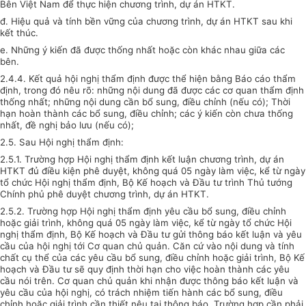
Bên Việt Nam để thực hiện chương trình, dự án HTKT.
đ. Hiệu quả và tính bền vững của chương trình, dự án HTKT sau khi
kết thúc.
e. Những ý kiến đã được thống nhất hoặc còn khác nhau giữa các
bên.
2.4.4. Kết quả hội nghị thẩm định được thể hiện bằng Báo cáo thẩm
định, trong đó nêu rõ: những nội dung đã được các cơ quan thẩm định
thống nhất; những nội dung cần bổ sung, điều chỉnh (nếu có); Thời
hạn hoàn thành các bổ sung, điều chỉnh; các ý kiến còn chưa thống
nhất, đề nghị bảo lưu (nếu có);
2.5. Sau Hội nghị thẩm định:
2.5.1. Trường hợp Hội nghị thẩm định kết luận chương trình, dự án
HTKT đủ điều kiện phê duyệt, không quá 05 ngày làm việc, kể từ ngày
tổ chức Hội nghị thẩm định, Bộ Kế hoạch và Đầu tư trình Thủ tướng
Chính phủ phê duyệt chương trình, dự án HTKT.
2.5.2. Trường hợp Hội nghị thẩm định yêu cầu bổ sung, điều chỉnh
hoặc giải trình, không quá 05 ngày làm việc, kể từ ngày tổ chức Hội
nghị thẩm định, Bộ Kế hoạch và Đầu tư gửi thông báo kết luận và yêu
cầu của hội nghị tới Cơ quan chủ quản. Căn cứ vào nội dung và tính
chất cụ thể của các yêu cầu bổ sung, điều chỉnh hoặc giải trình, Bộ Kế
hoạch và Đầu tư sẽ quy định thời hạn cho việc hoàn thành các yêu
cầu nói trên. Cơ quan chủ quản khi nhận được thông báo kết luận và
yêu cầu của hội nghị, có trách nhiệm tiến hành các bổ sung, điều
chỉnh hoặc giải trình cần thiết nêu tại thông báo. Trường hợp cần phải