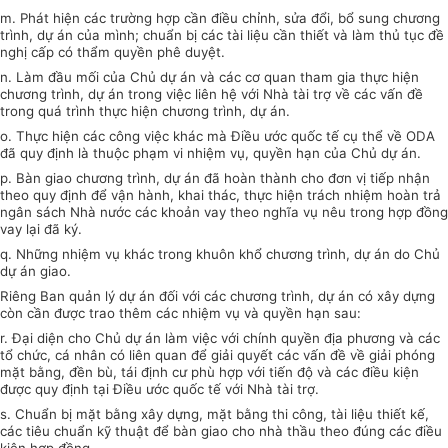
m. Phát hiện các trường hợp cần điều chỉnh, sửa đổi, bổ sung chương
trình, dự án của mình; chuẩn bị các tài liệu cần thiết và làm thủ tục đề
nghị cấp có thẩm quyền phê duyệt.
n. Làm đầu mối của Chủ dự án và các cơ quan tham gia thực hiện
chương trình, dự án trong việc liên hệ với Nhà tài trợ về các vấn đề
trong quá trình thực hiện chương trình, dự án.
o. Thực hiện các công việc khác mà Điều ước quốc tế cụ thể về ODA
đã quy định là thuộc phạm vi nhiệm vụ, quyền hạn của Chủ dự án.
p. Bàn giao chương trình, dự án đã hoàn thành cho đơn vị tiếp nhận
theo quy định để vận hành, khai thác, thực hiện trách nhiệm hoàn trả
ngân sách Nhà nước các khoản vay theo nghĩa vụ nêu trong hợp đồng
vay lại đã ký.
q. Những nhiệm vụ khác trong khuôn khổ chương trình, dự án do Chủ
dự án giao.
Riêng Ban quản lý dự án đối với các chương trình, dự án có xây dựng
còn cần được trao thêm các nhiệm vụ và quyền hạn sau:
r. Đại diện cho Chủ dự án làm việc với chính quyền địa phương và các
tổ chức, cá nhân có liên quan để giải quyết các vấn đề về giải phóng
mặt bằng, đền bù, tái định cư phù hợp với tiến độ và các điều kiện
được quy định tại Điều ước quốc tế với Nhà tài trợ.
s. Chuẩn bị mặt bằng xây dựng, mặt bằng thi công, tài liệu thiết kế,
các tiêu chuẩn kỹ thuật để bàn giao cho nhà thầu theo đúng các điều