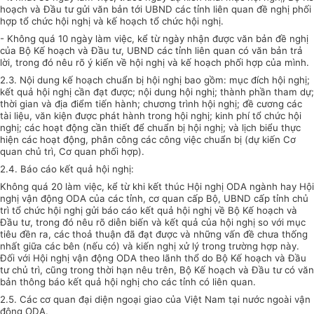
hoạch và Đầu tư gửi văn bản tới UBND các tỉnh liên quan đề nghị phối
hợp tổ chức hội nghị và kế hoạch tổ chức hội nghị.
- Không quá 10 ngày làm việc, kể từ ngày nhận được văn bản đề nghị
của Bộ Kế hoạch và Đầu tư, UBND các tỉnh liên quan có văn bản trả
lời, trong đó nêu rõ ý kiến về hội nghị và kế hoạch phối hợp của mình.
2.3. Nội dung kế hoạch chuẩn bị hội nghị bao gồm: mục đích hội nghị;
kết quả hội nghị cần đạt được; nội dung hội nghị; thành phần tham dự;
thời gian và địa điểm tiến hành; chương trình hội nghị; đề cương các
tài liệu, văn kiện được phát hành trong hội nghị; kinh phí tổ chức hội
nghị; các hoạt động cần thiết để chuẩn bị hội nghị; và lịch biểu thực
hiện các hoạt động, phân công các công việc chuẩn bị (dự kiến Cơ
quan chủ trì, Cơ quan phối hợp).
2.4. Báo cáo kết quả hội nghị:
Không quá 20 làm việc, kể từ khi kết thúc Hội nghị ODA ngành hay Hội
nghị vận động ODA của các tỉnh, cơ quan cấp Bộ, UBND cấp tỉnh chủ
trì tổ chức hội nghị gửi báo cáo kết quả hội nghị về Bộ Kế hoạch và
Đầu tư, trong đó nêu rõ diễn biến và kết quả của hội nghị so với mục
tiêu đền ra, các thoả thuận đã đạt được và những vấn đề chưa thống
nhất giữa các bên (nếu có) và kiến nghị xử lý trong trường hợp này.
Đối với Hội nghị vận động ODA theo lãnh thổ do Bộ Kế hoạch và Đầu
tư chủ trì, cũng trong thời hạn nêu trên, Bộ Kế hoạch và Đầu tư có văn
bản thông báo kết quả hội nghị cho các tỉnh có liên quan.
2.5. Các cơ quan đại diện ngoại giao của Việt Nam tại nước ngoài vận
động ODA.