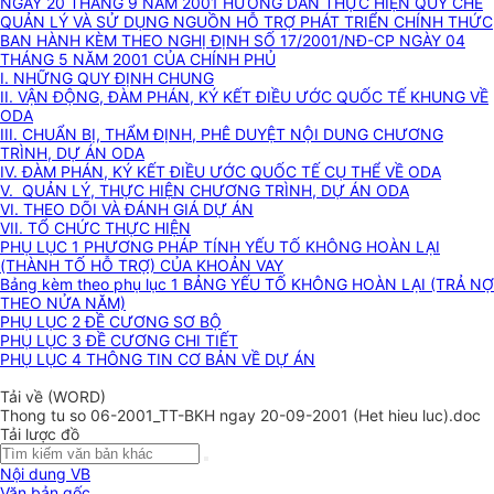
NGÀY 20 THÁNG 9 NĂM 2001 HƯỚNG DẪN THỰC HIỆN QUY CHẾ
QUẢN LÝ VÀ SỬ DỤNG NGUỒN HỖ TRỢ PHÁT TRIỂN CHÍNH THỨC
BAN HÀNH KÈM THEO NGHỊ ĐỊNH SỐ 17/2001/NĐ-CP NGÀY 04
THÁNG 5 NĂM 2001 CỦA CHÍNH PHỦ
I. NHỮNG QUY ĐỊNH CHUNG
II. VẬN ĐỘNG, ĐÀM PHÁN, KÝ KẾT ĐIỀU ƯỚC QUỐC TẾ KHUNG VỀ
ODA
III. CHUẨN BỊ, THẨM ĐỊNH, PHÊ DUYỆT NỘI DUNG CHƯƠNG
TRÌNH, DỰ ÁN ODA
IV. ĐÀM PHÁN, KÝ KẾT ĐIỀU ƯỚC QUỐC TẾ CỤ THỂ VỀ ODA
V. QUẢN LÝ, THỰC HIỆN CHƯƠNG TRÌNH, DỰ ÁN ODA
VI. THEO DÕI VÀ ĐÁNH GIÁ DỰ ÁN
VII. TỔ CHỨC THỰC HIỆN
PHỤ LỤC 1 PHƯƠNG PHÁP TÍNH YẾU TỐ KHÔNG HOÀN LẠI
(THÀNH TỐ HỖ TRỢ) CỦA KHOẢN VAY
Bảng kèm theo phụ lục 1 BẢNG YẾU TỐ KHÔNG HOÀN LẠI (TRẢ NỢ
THEO NỬA NĂM)
PHỤ LỤC 2 ĐỀ CƯƠNG SƠ BỘ
PHỤ LỤC 3 ĐỀ CƯƠNG CHI TIẾT
PHỤ LỤC 4 THÔNG TIN CƠ BẢN VỀ DỰ ÁN
Tải về (WORD)
Thong tu so 06-2001_TT-BKH ngay 20-09-2001 (Het hieu luc).doc
Tải lược đồ
Nội dung VB
Văn bản gốc