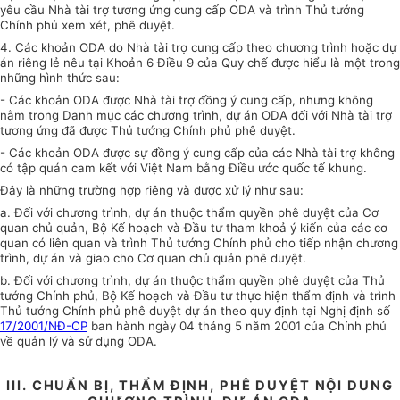
yêu cầu Nhà tài trợ tương ứng cung cấp ODA và trình Thủ tướng
Chính phủ xem xét, phê duyệt.
4. Các khoản ODA do Nhà tài trợ cung cấp theo chương trình hoặc dự
án riêng lẻ nêu tại Khoản 6 Điều 9 của Quy chế được hiểu là một trong
những hình thức sau:
- Các khoản ODA được Nhà tài trợ đồng ý cung cấp, nhưng không
nằm trong Danh mục các chương trình, dự án ODA đối với Nhà tài trợ
tương ứng đã được Thủ tướng Chính phủ phê duyệt.
- Các khoản ODA được sự đồng ý cung cấp của các Nhà tài trợ không
có tập quán cam kết với Việt Nam bằng Điều ước quốc tế khung.
Đây là những trường hợp riêng và được xử lý như sau:
a. Đối với chương trình, dự án thuộc thẩm quyền phê duyệt của Cơ
quan chủ quản, Bộ Kế hoạch và Đầu tư tham khoả ý kiến của các cơ
quan có liên quan và trình Thủ tướng Chính phủ cho tiếp nhận chương
trình, dự án và giao cho Cơ quan chủ quản phê duyệt.
b. Đối với chương trình, dự án thuộc thẩm quyền phê duyệt của Thủ
tướng Chính phủ, Bộ Kế hoạch và Đầu tư thực hiện thẩm định và trình
Thủ tướng Chính phủ phê duyệt dự án theo quy định tại Nghị định số
17/2001/NĐ-CP
ban hành ngày 04 tháng 5 năm 2001 của Chính phủ
về quản lý và sử dụng ODA.
III. CHUẨN BỊ, THẨM ĐỊNH, PHÊ DUYỆT NỘI DUNG