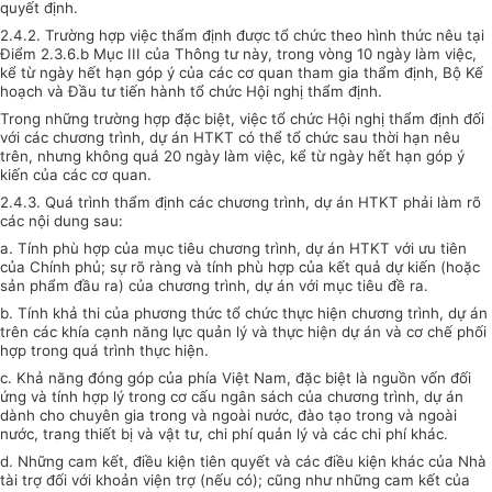
quyết định.
2.4.2. Trường hợp việc thẩm định được tổ chức theo hình thức nêu tại
Điểm 2.3.6.b Mục III của Thông tư này, trong vòng 10 ngày làm việc,
kể từ ngày hết hạn góp ý của các cơ quan tham gia thẩm định, Bộ Kế
hoạch và Đầu tư tiến hành tổ chức Hội nghị thẩm định.
Trong những trường hợp đặc biệt, việc tổ chức Hội nghị thẩm định đối
với các chương trình, dự án HTKT có thể tổ chức sau thời hạn nêu
trên, nhưng không quá 20 ngày làm việc, kể từ ngày hết hạn góp ý
kiến của các cơ quan.
2.4.3. Quá trình thẩm định các chương trình, dự án HTKT phải làm rõ
các nội dung sau:
a. Tính phù hợp của mục tiêu chương trình, dự án HTKT với ưu tiên
của Chính phủ; sự rõ ràng và tính phù hợp của kết quả dự kiến (hoặc
sản phẩm đầu ra) của chương trình, dự án với mục tiêu đề ra.
b. Tính khả thi của phương thức tổ chức thực hiện chương trình, dự án
trên các khía cạnh năng lực quản lý và thực hiện dự án và cơ chế phối
hợp trong quá trình thực hiện.
c. Khả năng đóng góp của phía Việt Nam, đặc biệt là nguồn vốn đối
ứng và tính hợp lý trong cơ cấu ngân sách của chương trình, dự án
dành cho chuyên gia trong và ngoài nước, đào tạo trong và ngoài
nước, trang thiết bị và vật tư, chi phí quản lý và các chi phí khác.
d. Những cam kết, điều kiện tiên quyết và các điều kiện khác của Nhà
tài trợ đối với khoản viện trợ (nếu có); cũng như những cam kết của