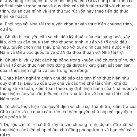
đ. Xây dựng kế hoạch rút vốn đối ứng và vốn ODA hàng năm theo cơ
chế tài chính trong nước và quy định của Nhà tài trợ đối với chương
trình, dự án của mình và làm thủ tục rút vốn này theo tiến độ thực
hiện kế hoạch.
e. Phối hợp với Nhà tài trợ tuyển chọn tư vấn thực hiện chương trình,
dự án.
g. Chuẩn bị các yêu cầu và chỉ tiêu kỹ thuật của các hàng hoá, xây
lắp, dịch vụ cần mua sắm cho chương trình, dự án và tổ chức đấu
thầu, tuyển chọn nhà thầu phù hợp với quy định của Nhà nước Việt
Nam và Điều ước quốc tế về ODA đã thoả thuận với Nhà tài trợ.
h. Chuẩn bị và ký kết các hợp đồng trong khuôn khổ chương trình, dự
án và tổ chức thực hiện hợp đồng đã được ký kết; giám sát bên liên
quan thực hiện nghĩa vụ nêu trong hợp đồng.
i. Chấp hành nghiêm chỉnh chế độ báo cáo tình hình thực hiện như
quy định tại Điều 35 của Quy chế và các thể chế tài chính, chế độ
thống kê kế toán, kiểm toán theo quy định hiện hành của Nhà nước và
thực hiện các yêu cầu (nếu có) của Nhà tài trợ về báo cáo tài chính,
kiểm toán.
k. Tổ chức thực hiện các quyết định và chịu sự thanh tra, kiểm tra của
Chủ dự án và cơ quan cấp trên có thẩm quyền phù hợp với quy định
của pháp luật.
1. Dự liệu các rủi ro có thể xảy ra cho chương trình, dự án, đề xuất và
thực hiện các biện pháp nhằm chủ động phòng tránh và hạn chế các
rủi ro.