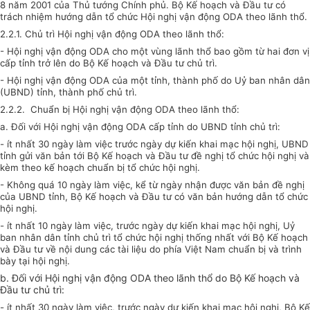
8 năm 2001 của Thủ tướng Chính phủ. Bộ Kế hoạch và Đầu tư có
trách nhiệm hướng dẫn tổ chức Hội nghị vận động ODA theo lãnh thổ.
2.2.1. Chủ trì Hội nghị vận động ODA theo lãnh thổ:
- Hội nghị vận động ODA cho một vùng lãnh thổ bao gồm từ hai đơn vị
cấp tỉnh trở lên do Bộ Kế hoạch và Đầu tư chủ trì.
- Hội nghị vận động ODA của một tỉnh, thành phố do Uỷ ban nhân dân
(UBND) tỉnh, thành phố chủ trì.
2.2.2. Chuẩn bị Hội nghị vận động ODA theo lãnh thổ:
a. Đối với Hội nghị vận động ODA cấp tỉnh do UBND tỉnh chủ trì:
- ít nhất 30 ngày làm việc trước ngày dự kiến khai mạc hội nghị, UBND
tỉnh gửi văn bản tới Bộ Kế hoạch và Đầu tư đề nghị tổ chức hội nghị và
kèm theo kế hoạch chuẩn bị tổ chức hội nghị.
- Không quá 10 ngày làm việc, kể từ ngày nhận được văn bản đề nghị
của UBND tỉnh, Bộ Kế hoạch và Đầu tư có văn bản hướng dẫn tổ chức
hội nghị.
- ít nhất 10 ngày làm việc, trước ngày dự kiến khai mạc hội nghị, Uỷ
ban nhân dân tỉnh chủ trì tổ chức hội nghị thống nhất với Bộ Kế hoạch
và Đầu tư về nội dung các tài liệu do phía Việt Nam chuẩn bị và trình
bày tại hội nghị.
b. Đối với Hội nghị vận động ODA theo lãnh thổ do Bộ Kế hoạch và
Đầu tư chủ trì:
- ít nhất 30 ngày làm việc, trước ngày dự kiến khai mạc hội nghị, Bộ Kế