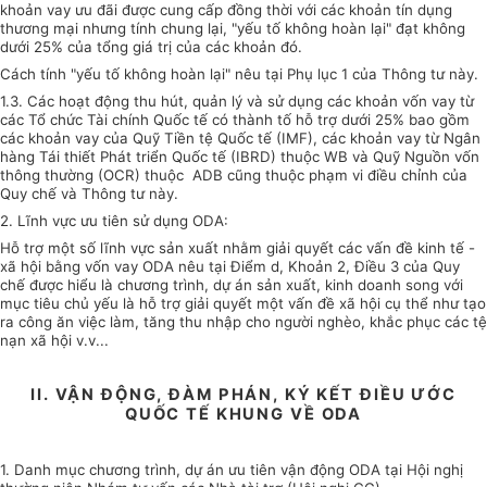
khoản vay ưu đãi được cung cấp đồng thời với các khoản tín dụng
thương mại nhưng tính chung lại, "yếu tố không hoàn lại" đạt không
dưới 25% của tổng giá trị của các khoản đó.
Cách tính "yếu tố không hoàn lại" nêu tại Phụ lục 1 của Thông tư này.
1.3. Các hoạt động thu hút, quản lý và sử dụng các khoản vốn vay từ
các Tổ chức Tài chính Quốc tế có thành tố hỗ trợ dưới 25% bao gồm
các khoản vay của Quỹ Tiền tệ Quốc tế (IMF), các khoản vay từ Ngân
hàng Tái thiết Phát triển Quốc tế (IBRD) thuộc WB và Quỹ Nguồn vốn
thông thường (OCR) thuộc ADB cũng thuộc phạm vi điều chỉnh của
Quy chế và Thông tư này.
2. Lĩnh vực ưu tiên sử dụng ODA:
Hỗ trợ một số lĩnh vực sản xuất nhằm giải quyết các vấn đề kinh tế -
xã hội bằng vốn vay ODA nêu tại Điểm d, Khoản 2, Điều 3 của Quy
chế được hiểu là chương trình, dự án sản xuất, kinh doanh song với
mục tiêu chủ yếu là hỗ trợ giải quyết một vấn đề xã hội cụ thể như tạo
ra công ăn việc làm, tăng thu nhập cho người nghèo, khắc phục các tệ
nạn xã hội v.v...
II. VẬN ĐỘNG, ĐÀM PHÁN, KÝ KẾT ĐIỀU ƯỚC
QUỐC TẾ KHUNG VỀ ODA
1. Danh mục chương trình, dự án ưu tiên vận động ODA tại Hội nghị