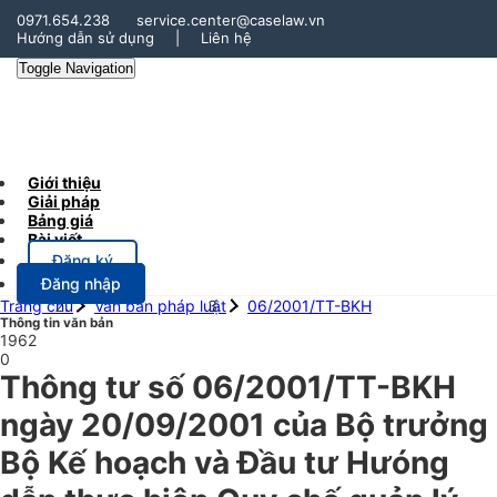
0971.654.238
service.center@caselaw.vn
Hướng dẫn sử dụng
|
Liên hệ
Toggle Navigation
Giới thiệu
Giải pháp
Bảng giá
Bài viết
Đăng ký
Đăng nhập
Trang chủ
Văn bản pháp luật
06/2001/TT-BKH
Thông tin văn bản
1962
0
Thông tư số 06/2001/TT-BKH
ngày 20/09/2001 của Bộ trưởng
Bộ Kế hoạch và Đầu tư Hưóng