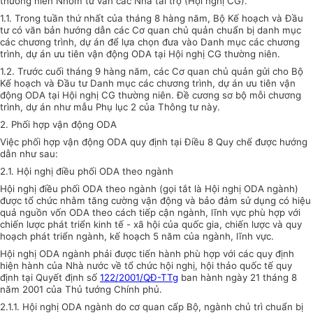
thường niên Nhóm tư vấn các Nhà tài trợ (Hội nghị CG).
1.1. Trong tuần thứ nhất của tháng 8 hàng năm, Bộ Kế hoạch và Đầu
tư có văn bản hướng dẫn các Cơ quan chủ quản chuẩn bị danh mục
các chương trình, dự án để lựa chọn đưa vào Danh mục các chương
trình, dự án ưu tiên vận động ODA tại Hội nghị CG thường niên.
1.2. Trước cuối tháng 9 hàng năm, các Cơ quan chủ quản gửi cho Bộ
Kế hoạch và Đầu tư Danh mục các chương trình, dự án ưu tiên vận
động ODA tại Hội nghị CG thường niên. Đề cương sơ bộ mỗi chương
trình, dự án như mẫu Phụ lục 2 của Thông tư này.
2. Phối hợp vận động ODA
Việc phối hợp vận động ODA quy định tại Điều 8 Quy chế được hướng
dẫn như sau:
2.1. Hội nghị điều phối ODA theo ngành
Hội nghị điều phối ODA theo ngành (gọi tắt là Hội nghị ODA ngành)
được tổ chức nhằm tăng cường vận động và bảo đảm sử dụng có hiệu
quả nguồn vốn ODA theo cách tiếp cận ngành, lĩnh vực phù hợp với
chiến lược phát triển kinh tế - xã hội của quốc gia, chiến lược và quy
hoạch phát triển ngành, kế hoạch 5 năm của ngành, lĩnh vực.
Hội nghị ODA ngành phải được tiến hành phù hợp với các quy định
hiện hành của Nhà nước về tổ chức hội nghị, hội thảo quốc tế quy
định tại Quyết định số
122/2001/QĐ-TTg
ban hành ngày 21 tháng 8
năm 2001 của Thủ tướng Chính phủ.
2.1.1. Hội nghị ODA ngành do cơ quan cấp Bộ, ngành chủ trì chuẩn bị