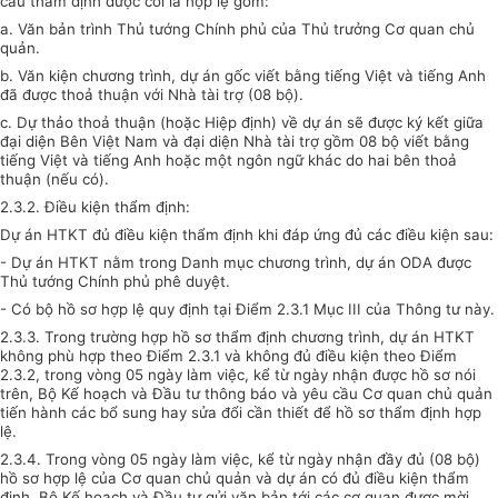
cầu thẩm định được coi là hợp lệ gồm:
a. Văn bản trình Thủ tướng Chính phủ của Thủ trưởng Cơ quan chủ
quản.
b. Văn kiện chương trình, dự án gốc viết bằng tiếng Việt và tiếng Anh
đã được thoả thuận với Nhà tài trợ (08 bộ).
c. Dự thảo thoả thuận (hoặc Hiệp định) về dự án sẽ được ký kết giữa
đại diện Bên Việt Nam và đại diện Nhà tài trợ gồm 08 bộ viết bằng
tiếng Việt và tiếng Anh hoặc một ngôn ngữ khác do hai bên thoả
thuận (nếu có).
2.3.2. Điều kiện thẩm định:
Dự án HTKT đủ điều kiện thẩm định khi đáp ứng đủ các điều kiện sau:
- Dự án HTKT nằm trong Danh mục chương trình, dự án ODA được
Thủ tướng Chính phủ phê duyệt.
- Có bộ hồ sơ hợp lệ quy định tại Điểm 2.3.1 Mục III của Thông tư này.
2.3.3. Trong trường hợp hồ sơ thẩm định chương trình, dự án HTKT
không phù hợp theo Điểm 2.3.1 và không đủ điều kiện theo Điểm
2.3.2, trong vòng 05 ngày làm việc, kể từ ngày nhận được hồ sơ nói
trên, Bộ Kế hoạch và Đầu tư thông báo và yêu cầu Cơ quan chủ quản
tiến hành các bổ sung hay sửa đổi cần thiết để hồ sơ thẩm định hợp
lệ.
2.3.4. Trong vòng 05 ngày làm việc, kể từ ngày nhận đầy đủ (08 bộ)
hồ sơ hợp lệ của Cơ quan chủ quản và dự án có đủ điều kiện thẩm
định, Bộ Kế hoạch và Đầu tư gửi văn bản tới các cơ quan được mời