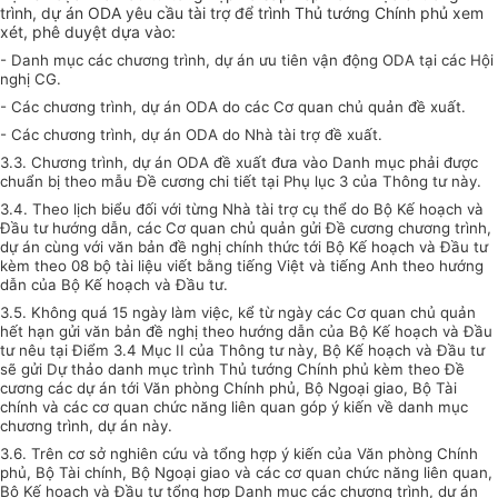
trình, dự án ODA yêu cầu tài trợ để trình Thủ tướng Chính phủ xem
xét, phê duyệt dựa vào:
- Danh mục các chương trình, dự án ưu tiên vận động ODA tại các Hội
nghị CG.
- Các chương trình, dự án ODA do các Cơ quan chủ quản đề xuất.
- Các chương trình, dự án ODA do Nhà tài trợ đề xuất.
3.3. Chương trình, dự án ODA đề xuất đưa vào Danh mục phải được
chuẩn bị theo mẫu Đề cương chi tiết tại Phụ lục 3 của Thông tư này.
3.4. Theo lịch biểu đối với từng Nhà tài trợ cụ thể do Bộ Kế hoạch và
Đầu tư hướng dẫn, các Cơ quan chủ quản gửi Đề cương chương trình,
dự án cùng với văn bản đề nghị chính thức tới Bộ Kế hoạch và Đầu tư
kèm theo 08 bộ tài liệu viết bằng tiếng Việt và tiếng Anh theo hướng
dẫn của Bộ Kế hoạch và Đầu tư.
3.5. Không quá 15 ngày làm việc, kể từ ngày các Cơ quan chủ quản
hết hạn gửi văn bản đề nghị theo hướng dẫn của Bộ Kế hoạch và Đầu
tư nêu tại Điểm 3.4 Mục II của Thông tư này, Bộ Kế hoạch và Đầu tư
sẽ gửi Dự thảo danh mục trình Thủ tướng Chính phủ kèm theo Đề
cương các dự án tới Văn phòng Chính phủ, Bộ Ngoại giao, Bộ Tài
chính và các cơ quan chức năng liên quan góp ý kiến về danh mục
chương trình, dự án này.
3.6. Trên cơ sở nghiên cứu và tổng hợp ý kiến của Văn phòng Chính
phủ, Bộ Tài chính, Bộ Ngoại giao và các cơ quan chức năng liên quan,
Bộ Kế hoạch và Đầu tư tổng hợp Danh mục các chương trình, dự án