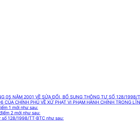
NG 05 NĂM 2001 VỀ SỬA ĐỔI, BỔ SUNG THÔNG TƯ SỐ 128/1998/
96 CỦA CHÍNH PHỦ VỀ XỬ PHẠT VI PHẠM HÀNH CHÍNH TRONG LĨ
iểm 1 mới như sau:
điểm 2 mới như sau:
 tư số 128/1998/TT-BTC như sau: