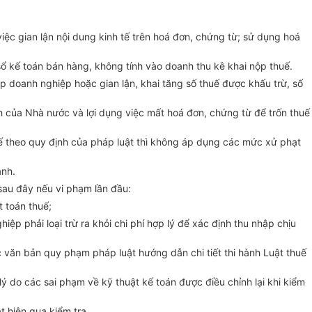
c gian lận nội dung kinh tế trên hoá đơn, chứng từ; sử dụng hoá
ổ kế toán bán hàng, không tính vào doanh thu kê khai nộp thuế.
p doanh nghiệp hoặc gian lận, khai tăng số thuế được khấu trừ, số
 của Nhà nước và lợi dụng việc mất hoá đơn, chứng từ để trốn thuế
thuế theo quy định của pháp luật thì không áp dụng các mức xử phạt
anh.
 sau đây nếu vi phạm lần đầu:
t toán thuế;
p phải loại trừ ra khỏi chi phí hợp lý để xác định thu nhập chịu
ác văn bản quy phạm pháp luật hướng dẫn chi tiết thi hành Luật thuế
lý do các sai phạm về kỹ thuật kế toán được điều chỉnh lại khi kiểm
 hiện qua kiểm tra.