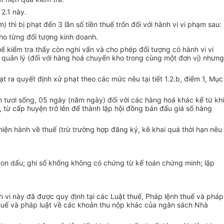
 2.1 này.
) thì bị phạt đến 3 lần số tiền thuế trốn đối với hành vi vi phạm sau:
o từng đối tượng kinh doanh.
huế kiểm tra thấy còn nghi vấn và cho phép đối tượng có hành vi vi
 quản lý (đối với hàng hoá chuyển kho trong cùng một đơn vị) nhưng
 ra quyết định xử phạt theo các mức nêu tại tiết 1.2.b, điểm 1, Mục
tươi sống, 05 ngày (năm ngày) đối với các hàng hoá khác kể từ khi
 từ cấp huyện trở lên để thành lập hội đồng bán đấu giá số hàng
iện hành về thuế (trừ trường hợp đăng ký, kê khai quá thời hạn nêu
, con dấu; ghi sổ khống không có chứng từ kế toán chứng minh; lập
h vi này đã được quy định tại các Luật thuế, Pháp lệnh thuế và pháp
thuế và pháp luật về các khoản thu nộp khác của ngân sách Nhà