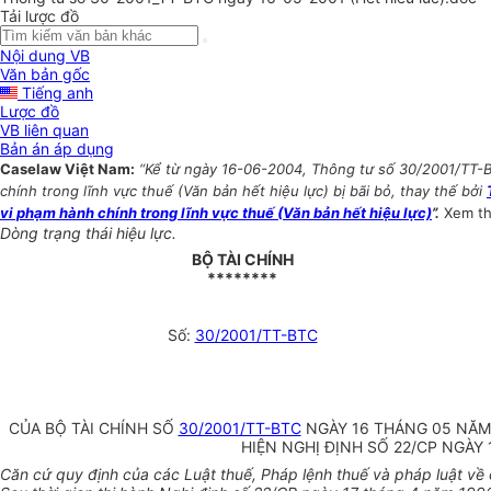
Tải lược đồ
Nội dung VB
Văn bản gốc
Tiếng anh
Lược đồ
VB liên quan
Bản án áp dụng
Caselaw Việt Nam:
“Kể từ ngày 16-06-2004, Thông tư số 30/2001/TT-B
chính trong lĩnh vực thuế (Văn bản hết hiệu lực) bị bãi bỏ, thay thế bởi
vi phạm hành chính trong lĩnh vực thuế (Văn bản hết hiệu lực)
”.
Xem t
Dòng trạng thái hiệu lực.
BỘ TÀI CHÍNH
********
Số:
30/2001/TT-BTC
CỦA BỘ TÀI CHÍNH SỐ
30/2001/TT-BTC
NGÀY 16 THÁNG 05 NĂM
HIỆN NGHỊ ĐỊNH SỐ 22/CP NGÀY
Căn cứ quy định của các Luật thuế, Pháp lệnh thuế và pháp luật v