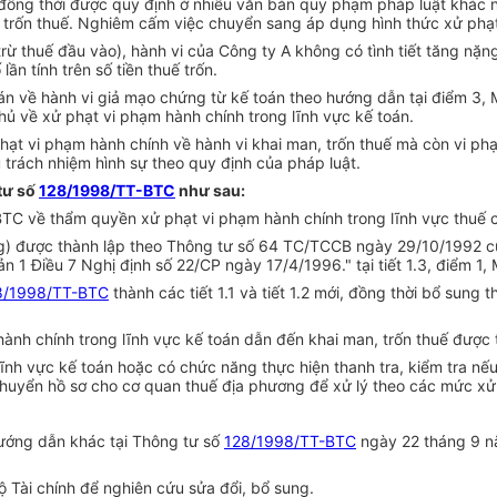
 đồng thời được quy định ở nhiều văn bản quy phạm pháp luật khác n
n, trốn thuế. Nghiêm cấm việc chuyển sang áp dụng hình thức xử phạ
ừ thuế đầu vào), hành vi của Công ty A không có tình tiết tăng nặng
lần tính trên số tiền thuế trốn.
án về hành vi giả mạo chứng từ kế toán theo hướng dẫn tại điểm 3, 
ủ về xử phạt vi phạm hành chính trong lĩnh vực kế toán.
 phạt vi phạm hành chính về hành vi khai man, trốn thuế mà còn vi p
trách nhiệm hình sự theo quy định của pháp luật.
 tư số
128/1998/TT-BTC
như sau:
BTC về thẩm quyền xử phạt vi phạm hành chính trong lĩnh vực thuế c
ường) được thành lập theo Thông tư số 64 TC/TCCB ngày 29/10/1992 
ản 1 Điều 7 Nghị định số 22/CP ngày 17/4/1996." tại tiết 1.3, điểm 1
8/1998/TT-BTC
thành các tiết 1.1 và tiết 1.2 mới, đồng thời bổ sung 
hành chính trong lĩnh vực kế toán dẫn đến khai man, trốn thuế được 
nh vực kế toán hoặc có chức năng thực hiện thanh tra, kiểm tra nếu
chuyển hồ sơ cho cơ quan thuế địa phương để xử lý theo các mức xử p
hướng dẫn khác tại Thông tư số
128/1998/TT-BTC
ngày 22 tháng 9 nă
 Tài chính để nghiên cứu sửa đổi, bổ sung.