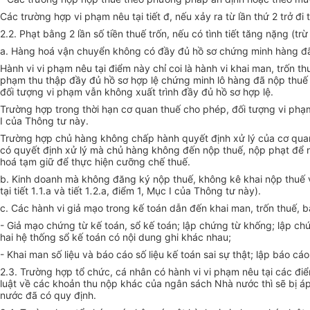
Các trường hợp vi phạm nêu tại tiết đ, nếu xảy ra từ lần thứ 2 trở đi
2.2. Phạt bằng 2 lần số tiền thuế trốn, nếu có tình tiết tăng nặng (tr
a. Hàng hoá vận chuyển không có đầy đủ hồ sơ chứng minh hàng đã 
Hành vi vi phạm nêu tại điểm này chỉ coi là hành vi khai man, trốn t
phạm thu thập đầy đủ hồ sơ hợp lệ chứng minh lô hàng đã nộp thuế 
đối tượng vi phạm vẫn không xuất trình đầy đủ hồ sơ hợp lệ.
Trường hợp trong thời hạn cơ quan thuế cho phép, đối tượng vi phạm 
I của Thông tư này.
Trường hợp chủ hàng không chấp hành quyết định xử lý của cơ quan 
có quyết định xử lý mà chủ hàng không đến nộp thuế, nộp phạt để n
hoá tạm giữ để thực hiện cưỡng chế thuế.
b. Kinh doanh mà không đăng ký nộp thuế, không kê khai nộp thuế v
tại tiết 1
.
1.a và tiết 1
.
2.a, điểm 1, Mục I của Thông tư này).
c. Các hành vi giả mạo trong kế toán dẫn đến khai man, trốn thuế, 
- Giả mạo chứng từ kế toán, sổ kế toán; lập chứng từ khống; lập ch
hai hệ thống sổ kế toán có nội dung ghi khác nhau;
- Khai man số liệu và báo cáo số liệu kế toán sai sự thật; lập báo cá
2.3. Trường hợp tổ chức, cá nhân có hành vi vi phạm nêu tại các điể
luật về các khoản thu nộp khác của ngân sách Nhà nước thì sẽ bị 
nước đã có quy định.