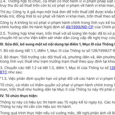
2.4. Trường hợp tổ chức, cá nhân có một hành vi vi phạm pháp luật
truy thu đủ số thuế trốn còn bị xử phạt vi phạm về hành vi khai ma
Thí dụ: Công ty A giả mạo một hoá đơn để trốn thuế (để được khấu tr
khấu trừ, đồng thời bị xử phạt về hành vi khai man, trốn thuế theo số 
Công ty A không bị xử phạt vi phạm hành chính trong lĩnh vực kế to
chính hướng dẫn thi hành Nghị định số
49/1999/NĐ-CP
của Chính ph
2.5. Trường hợp khai man, trốn thuế với số lượng lớn hoặc đã bị xử
chuyển hồ sơ cho Viện kiểm sát nhân dân cùng cấp đề nghị truy cứu 
III. Sửa đổi, bổ sung một số nội dung tại điểm 1, Mục III của Thông
1. Bỏ nội dung tiết 1
.
1, điểm 1, Mục III của Thông tư số 128/1998/IT-
2. Bỏ đoạn: "Đội trưởng các đội thuế xã, phường (liên xã, liên ph
trong lĩnh vực thuế như trạm trưởng trạm thuế theo quy định tại kho
3. Chuyển các tiết 1.2 và tiết 1.3, điểm 1, Mục III của Thông tư số
12
BTC
như sau:
"1.3. Việc phân định quyền hạn xử phạt đối với các hành vi vi phạm 
Tổ chức, cá nhân có thẩm quyền xử phạt vi phạm hành chính trong lĩ
man, trốn thuế như hướng dẫn tại Mục II của Thông tư này thì phải 
IV. Tổ chức thực hiện:
Thông tư này có hiệu lực thi hành sau 15 ngày kể từ ngày ký. Các 
Thông tư này thì vẫn còn hiệu lực thi hành.
Trong quá trình thực hiện nếu có vướng mắc, đề nghị phản ánh về Bộ