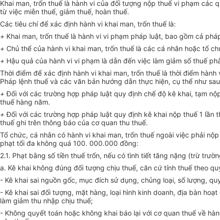
Khai man, trốn thuế là hành vi của đối tượng nộp thuế vi phạm các
từ việc miễn thuế, giảm thuế, hoàn thuế.
Các tiêu chí để xác định hành vi khai man, trốn thuế là:
+
Khai man, trốn thuế là hành vi vi phạm pháp luật, bao gồm cả pháp
+
Chủ thể của hành vi khai man, trốn thuế là các cá nhân hoặc tổ c
+
Hậu quả của hành vi vi phạm là dẫn đến việc làm giảm số thuế ph
Thời điểm để xác định hành vi khai man, trốn thuế là thời điểm hành 
Pháp lệnh thuế và các văn bản hướng dẫn thực hiện, cụ thể như sau
+
Đối với các trường hợp pháp luật quy định chế độ kê khai, tạm nộ
thuế hàng năm.
+
Đối với các trường hợp pháp luật quy định kê khai nộp thuế 1 lần 
thuế ghi trên thông báo của cơ quan thu thuế.
Tổ chức, cá nhân có hành vi khai man, trốn thuế ngoài việc phải nộp 
phạt tối đa không quá 100. 000.000 đồng:
2.1. Phạt bằng số tiền thuế trốn, nếu có tình tiết tăng nặng (trừ trườ
a. Kê khai không đúng đối tượng chịu thuế, căn cứ tính thuế theo qu
- Kê khai sai nguồn gốc, mục đích sử dụng, chủng loại, số lượng, quy
- Kê khai sai đối tượng, mặt hàng, loại hình kinh doanh, địa bàn ho
làm giảm thu nhập chịu thuế;
- Không quyết toán hoặc không khai báo lại với cơ quan thuế về hà