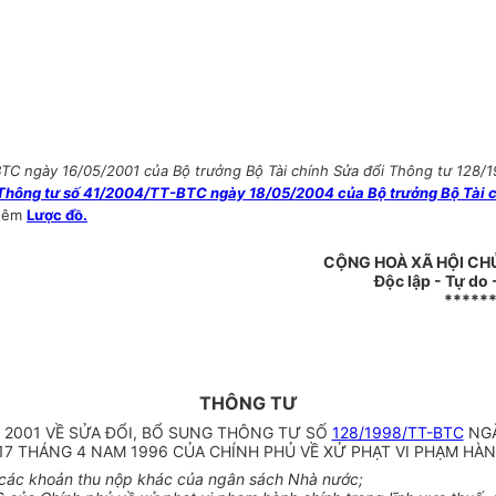
TC ngày 16/05/2001 của Bộ trưởng Bộ Tài chính Sửa đổi Thông tư 128/
Thông tư số 41/2004/TT-BTC ngày 18/05/2004 của Bộ trưởng Bộ Tài c
hêm
Lược đồ.
CỘNG HOÀ XÃ HỘI CH
Độc lập - Tự do
*****
THÔNG TƯ
 2001 VỀ SỬA ĐỔI, BỔ SUNG THÔNG TƯ SỐ
128/1998/TT-BTC
NGÀ
 17 THÁNG 4 NAM 1996 CỦA CHÍNH PHỦ VỀ XỬ PHẠT VI PHẠM H
ề các khoản thu nộp khác của ngân sách Nhà nước;