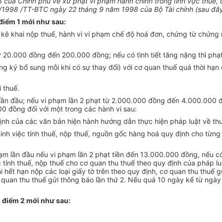
 của Chính phủ về xử phạt vi phạm hành chính trong lĩnh vực thuế, 
/1998 /TT-BTC ngày 22 tháng 9 năm 1998 của Bộ Tài chính (sau đây 
điểm 1 mới như sau:
, kê khai nộp thuế, hành vi vi phạm chế độ hoá đơn, chứng từ chứng 
từ 20.000 đồng đến 200.000 đồng; nếu có tình tiết tăng nặng thì phạ
ng ký bổ sung mỗi khi có sự thay đổi) với cơ quan thuế quá thời hạ
 thuế.
 lần đầu; nếu vi phạm lần 2 phạt từ 2.000.000 đồng đến 4.000.000 đ
000 đồng đối với một trong các hành vi sau:
định của các văn bản hiện hành hướng dẫn thực hiện pháp luật về th
nh việc tính thuế, nộp thuế, nguồn gốc hàng hoá quy định cho từng 
ạm lần đầu nếu vi phạm lần 2 phạt tiền đến 13.000.000 đồng, nếu có
c tính thuế, nộp thuế cho cơ quan thu thuế theo quy định của pháp lu
i hết hạn nộp các loại giấy tờ trên theo quy định, cơ quan thu thuế 
quan thu thuế gửi thông báo lần thứ 2. Nếu quá 10 ngày kể từ ngày 
 điểm 2 mới như sau: