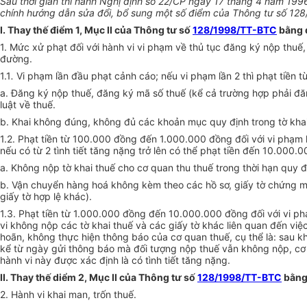
Sau thời gian thi hành Nghị định số 22/CP ngày 17 tháng 4 năm 1996
chính hướng dẫn sửa đổi, bổ sung một số điểm của Thông tư số 128
I. Thay thế điểm 1, Mục II của Thông tư số
128/1998/TT-BTC
bằng 
1. Mức xử phạt đối với hành vi vi phạm về thủ tục đăng ký nộp thuế
đường.
1.1
.
Vi phạm lần đầu phạt cảnh cáo; nếu vi phạm lần 2 thì phạt tiền 
a. Đăng ký nộp thuế, đăng ký mã số thuế (kể cả trường hợp phải đă
luật về thuế.
b. Khai không đúng, không đủ các khoản mục quy định trong tờ khai
1.2. Phạt tiền từ 100.000 đồng đến 1.000.000 đồng đối với vi phạm
nếu có từ 2 tình tiết tăng nặng trở lên có thể phạt tiền đến 10.000.
a. Không nộp tờ khai thuế cho cơ quan thu thuế trong thời hạn quy 
b. Vận chuyển hàng hoá không kèm theo các hồ sơ, giấy tờ chứng mi
giấy tờ hợp lệ khác).
1.3. Phạt tiền từ 1.000.000 đồng đến 10.000.000 đồng đối với vi ph
vi không nộp các tờ khai thuế và các giấy tờ khác liên quan đến việ
hoãn, không thực hiện thông báo của cơ quan thuế, cụ thể là: sau kh
kể từ ngày gửi thông báo mà đối tượng nộp thuế vẫn không nộp, cơ 
hành vi này được xác định là có tình tiết tăng nặng.
II. Thay thế diểm 2, Mục II của Thông tư số
128/1998/TT-BTC
bằng
2. Hành vi khai man, trốn thuế.