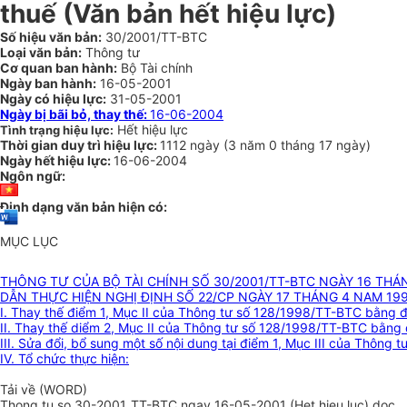
thuế (Văn bản hết hiệu lực)
Số hiệu văn bản:
30/2001/TT-BTC
Loại văn bản:
Thông tư
Cơ quan ban hành:
Bộ Tài chính
Ngày ban hành:
16-05-2001
Ngày có hiệu lực:
31-05-2001
Ngày bị bãi bỏ, thay thế:
16-06-2004
Hết hiệu lực
Tình trạng hiệu lực:
Thời gian duy trì hiệu lực:
1112 ngày
(
3 năm
0 tháng
17 ngày
)
Ngày hết hiệu lực:
16-06-2004
Ngôn ngữ:
Định dạng văn bản hiện có:
MỤC LỤC
THÔNG TƯ CỦA BỘ TÀI CHÍNH SỐ 30/2001/TT-BTC NGÀY 16 THÁ
DẪN THỰC HIỆN NGHỊ ĐỊNH SỐ 22/CP NGÀY 17 THÁNG 4 NAM 19
I. Thay thế điểm 1, Mục II của Thông tư số 128/1998/TT-BTC bằng đ
II. Thay thế diểm 2, Mục II của Thông tư số 128/1998/TT-BTC bằng 
III. Sửa đổi, bổ sung một số nội dung tại điểm 1, Mục III của Thông
IV. Tổ chức thực hiện:
Tải về (WORD)
Thong tu so 30-2001_TT-BTC ngay 16-05-2001 (Het hieu luc).doc