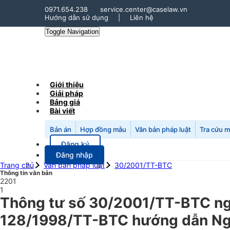
0971.654.238
service.center@caselaw.vn
Hướng dẫn sử dụng
|
Liên hệ
Toggle Navigation
Giới thiệu
Giải pháp
Bảng giá
Bài viết
Bản án
Hợp đồng mẫu
Văn bản pháp luật
Tra cứu 
Đăng ký
Đăng nhập
Trang chủ
Văn bản pháp luật
30/2001/TT-BTC
Thông tin văn bản
2201
1
Thông tư số 30/2001/TT-BTC ngà
128/1998/TT-BTC hướng dẫn Nghị