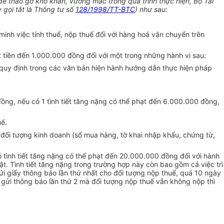
để tháo gỡ khó khăn, vướng mắc trong quá trình thực hiện, Bộ Tài
gọi tắt là Thông tư số
128/1998/TT-BTC
) như sau:
minh việc tính thuế, nộp thuế đối với hàng hoá vận chuyển trên
t tiền đến 1.000.000 đồng đối với một trong những hành vi sau:
n quy định trong các văn bản hiện hành hướng dẫn thực hiện pháp
ồng, nếu có 1 tình tiết tăng nặng có thể phạt đến 6.000.000 đồng,
uế.
đối tượng kinh doanh (sổ mua hàng, tờ khai nhập khẩu, chứng từ,
 tình tiết tăng nặng có thể phạt đến 20.000.000 đồng đối với hành
ật. Tình tiết tăng nặng trong trường hợp này còn bao gồm cả việc trì
gửi giấy thông báo lần thứ nhất cho đối tượng nộp thuế, quá 10 ngày
gửi thông báo lần thứ 2 mà đối tượng nộp thuế vẫn không nộp thì