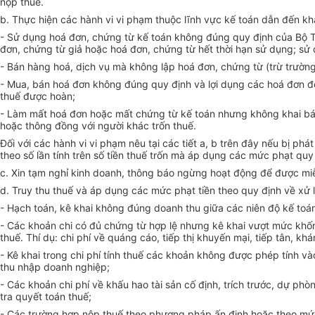
nộp thuế.
b. Thực hiện các hành vi vi phạm thuộc lĩnh vực kế toán dẫn đến kh
- Sử dụng hoá đơn, chứng từ kế toán không đúng quy định của Bộ Tà
đơn, chứng từ giả hoặc hoá đơn, chứng từ hết thời hạn sử dụng; sử
- Bán hàng hoá, dịch vụ mà không lập hoá đơn, chứng từ (trừ trường
- Mua, bán hoá đơn không đúng quy định và lợi dụng các hoá đơn đó
thuế được hoàn;
- Làm mất hoá đơn hoặc mất chứng từ kế toán nhưng không khai báo
hoặc thông đồng với người khác trốn thuế.
Đối với các hành vi vi phạm nêu tại các tiết a, b trên đây nếu bị p
theo số lần tính trên số tiền thuế trốn mà áp dụng các mức phạt quy
c. Xin tạm nghỉ kinh doanh, thông báo ngừng hoạt động để được miễ
d. Truy thu thuế và áp dụng các mức phạt tiền theo quy định về xử 
- Hạch toán, kê khai không đúng doanh thu giữa các niên độ kế toán l
- Các khoản chi có đủ chứng từ hợp lệ nhưng kê khai vượt mức khống 
thuế. Thí dụ: chi phí về quáng cáo, tiếp thị khuyến mại, tiếp tân, khán
- Kê khai trong chi phí tính thuế các khoản không được phép tính và
thu nhập doanh nghiệp;
- Các khoản chi phí về khấu hao tài sản cố định, trích trước, dự phò
tra quyết toán thuế;
- Các trường hợp nộp thuế theo phương pháp ấn định hoặc theo mức 