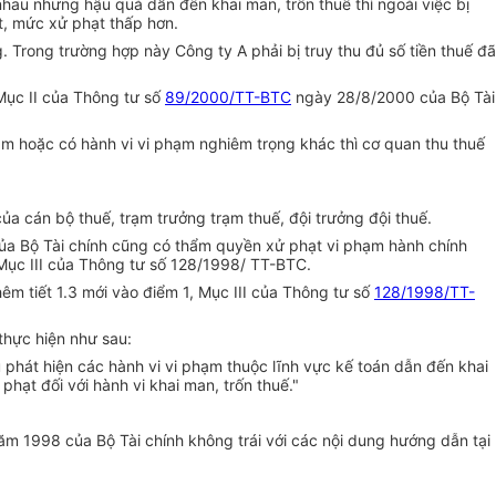
hau nhưng hậu quả dẫn đến khai man, trốn thuế thì ngoài việc bị
t, mức xử phạt thấp hơn.
. Trong trường hợp này Công ty A phải bị truy thu đủ số tiền thuế đã
Mục II của Thông tư số
89/2000/TT-BTC
ngày 28/8/2000 của Bộ Tài
hạm hoặc có hành vi vi phạm nghiêm trọng khác thì cơ quan thu thuế
ủa cán bộ thuế, trạm trưởng trạm thuế, đội trưởng đội thuế.
của Bộ Tài chính cũng có thẩm quyền xử phạt vi phạm hành chính
, Mục III của Thông tư số 128/1998/ TT-BTC.
thêm tiết 1.3 mới vào điểm 1, Mục III của Thông tư số
128/1998/TT-
thực hiện như sau:
 phát hiện các hành vi vi phạm thuộc lĩnh vực kế toán dẫn đến khai
hạt đối với hành vi khai man, trốn thuế."
m 1998 của Bộ Tài chính không trái với các nội dung hướng dẫn tại