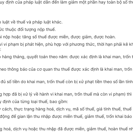
 quy định của pháp luật dẫn đến làm giảm một phần hay toàn bộ số t
 luật về thuế và pháp luật khác.
hức thuộc đối tượng nộp thuế.
ải nộp hoặc tăng số thuế được miễn, được giảm, được hoàn.
vi vi phạm bị phát hiện, phù hợp với phương thức, thời hạn phải kê k
:
p hàng tháng, quyết toán theo năm: được xác định là khai man, trốn 
theo thông báo của cơ quan thu thuế được xác định là khai man, trốn
đủ số tiền do khai man, trốn thuế còn bị xử phạt tiền theo số lần tí
ng hợp đã bị xử lý về hành vi khai man, trốn thuế mà còn vi phạm) thì 
y định của từng loại thuế, bao gồm:
 cách, thực trạng hàng hoá, dịch vụ, mã số thuế, giá tính thuế, thuế 
ạt động để gian lận thu nhập được miễn thuế, giảm thuế, trốn khai bá
ng hoá, dịch vụ hoặc thu nhập đã được miễn, giảm thuế, hoàn thuế 