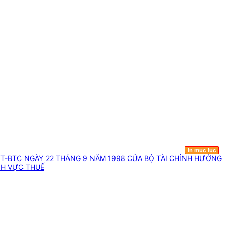
In mục lục
TT-BTC NGÀY 22 THÁNG 9 NĂM 1998 CỦA BỘ TÀI CHÍNH HƯỚNG
NH VỰC THUẾ