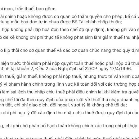
ai man, trốn thuế, bao gồm:
i chính hoặc không được cơ quan có thẩm quyền cho phép, kể cả việ
 dụng mẫu hoá đơn tự in chưa được Bộ Tài chính chấp thuận;
 hợp không phải lập hoá đơn theo chế độ quy định), không ghi vào s
 để kê khống chi phí thực tế không phát sinh làm giảm thuế thu nhậ
 kịp thời cho cơ quan thuế và các cơ quan chức năng theo quy định
hát hiện trước thời điểm phải nộp quyết toán thuế hoặc phải nộp đủ 
 định tại khoản 2, Điều 2 của Nghị định số 22/CP ngày 17/4/1996.
n thuế, giảm thuế, không phải nộp thuế, nhưng thực tế vẫn kinh do
lý vi phạm hành chính trong lĩnh vực kế toán đối với các trường hợp
àm sai lệch thu nhập chịu thuế phải điều chỉnh lại khi kiểm tra quyế
chế tối đa theo quy định của pháp luật về thuế thu nhập doanh nghiệ
h tiết, chi phí giao dịch, đối ngoại, vượt tỷ lệ khống chế tối đa;
o chi phí hợp lý để xác định thu nhập chịu thuế được quy định tại c
ng, chi phí chờ phân bổ hạch toán không chính xác trong chi phí hợp 
khoán của cơ quan thuế, phải điều chỉnh lại mức thuế phải nộp phát