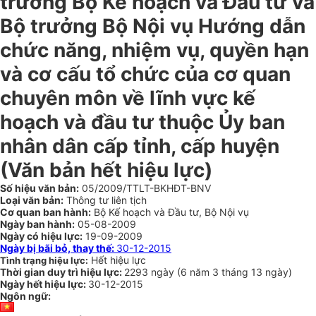
trưởng Bộ Kế hoạch và Đầu tư và
Bộ trưởng Bộ Nội vụ Hướng dẫn
chức năng, nhiệm vụ, quyền hạn
và cơ cấu tổ chức của cơ quan
chuyên môn về lĩnh vực kế
hoạch và đầu tư thuộc Ủy ban
nhân dân cấp tỉnh, cấp huyện
(Văn bản hết hiệu lực)
Số hiệu văn bản:
05/2009/TTLT-BKHĐT-BNV
Loại văn bản:
Thông tư liên tịch
Cơ quan ban hành:
Bộ Kế hoạch và Đầu tư, Bộ Nội vụ
Ngày ban hành:
05-08-2009
Ngày có hiệu lực:
19-09-2009
Ngày bị bãi bỏ, thay thế:
30-12-2015
Hết hiệu lực
Tình trạng hiệu lực:
Thời gian duy trì hiệu lực:
2293 ngày
(
6 năm
3 tháng
13 ngày
)
Ngày hết hiệu lực:
30-12-2015
Ngôn ngữ: