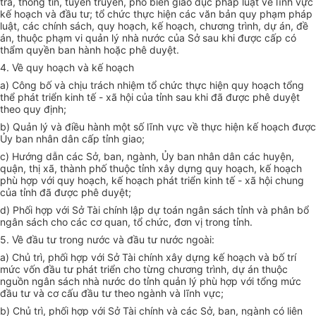
tra, thông tin, tuyên truyền, phổ biến giáo dục pháp luật về lĩnh vực
kế hoạch và đầu tư; tổ chức thực hiện các văn bản quy phạm pháp
luật, các chính sách, quy hoạch, kế hoạch, chương trình, dự án, đề
án, thuộc phạm vi quản lý nhà nước của Sở sau khi được cấp có
thẩm quyền ban hành hoặc phê duyệt.
4. Về quy hoạch và kế hoạch
a) Công bố và chịu trách nhiệm tổ chức thực hiện quy hoạch tổng
thể phát triển kinh tế - xã hội của tỉnh sau khi đã được phê duyệt
theo quy định;
b) Quản lý và điều hành một số lĩnh vực về thực hiện kế hoạch được
Ủy ban nhân dân cấp tỉnh giao;
c) Hướng dẫn các Sở, ban, ngành, Ủy ban nhân dân các huyện,
quận, thị xã, thành phố thuộc tỉnh xây dựng quy hoạch, kế hoạch
phù hợp với quy hoạch, kế hoạch phát triển kinh tế - xã hội chung
của tỉnh đã được phê duyệt;
d) Phối hợp với Sở Tài chính lập dự toán ngân sách tỉnh và phân bổ
ngân sách cho các cơ quan, tổ chức, đơn vị trong tỉnh.
5. Về đầu tư trong nước và đầu tư nước ngoài:
a) Chủ trì, phối hợp với Sở Tài chính xây dựng kế hoạch và bố trí
mức vốn đầu tư phát triển cho từng chương trình, dự án thuộc
nguồn ngân sách nhà nước do tỉnh quản lý phù hợp với tổng mức
đầu tư và cơ cấu đầu tư theo ngành và lĩnh vực;
b) Chủ trì, phối hợp với Sở Tài chính và các Sở, ban, ngành có liên