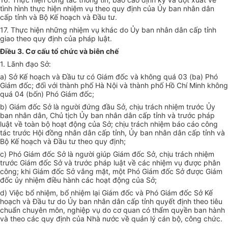
tình hình thực hiện nhiệm vụ theo quy định của Ủy ban nhân dân
cấp tỉnh và Bộ Kế hoạch và Đầu tư.
17. Thực hiện những nhiệm vụ khác do Ủy ban nhân dân cấp tỉnh
giao theo quy định của pháp luật.
Điều 3. Cơ cấu tổ chức và biên chế
1. Lãnh đạo Sở:
a) Sở Kế hoạch và Đầu tư có Giám đốc và không quá 03 (ba) Phó
Giám đốc; đối với thành phố Hà Nội và thành phố Hồ Chí Minh không
quá 04 (bốn) Phó Giám đốc;
b) Giám đốc Sở là người đứng đầu Sở, chịu trách nhiệm trước Ủy
ban nhân dân, Chủ tịch Ủy ban nhân dân cấp tỉnh và trước pháp
luật về toàn bộ hoạt động của Sở; chịu trách nhiệm báo cáo công
tác trước Hội đồng nhân dân cấp tỉnh, Ủy ban nhân dân cấp tỉnh và
Bộ Kế hoạch và Đầu tư theo quy định;
c) Phó Giám đốc Sở là người giúp Giám đốc Sở, chịu trách nhiệm
trước Giám đốc Sở và trước pháp luật về các nhiệm vụ được phân
công; khi Giám đốc Sở vắng mặt, một Phó Giám đốc Sở được Giám
đốc ủy nhiệm điều hành các hoạt động của Sở;
d) Việc bổ nhiệm, bổ nhiệm lại Giám đốc và Phó Giám đốc Sở Kế
hoạch và Đầu tư do Ủy ban nhân dân cấp tỉnh quyết định theo tiêu
chuẩn chuyên môn, nghiệp vụ do cơ quan có thẩm quyền ban hành
và theo các quy định của Nhà nước về quản lý cán bộ, công chức.