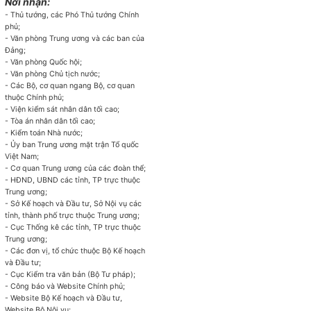
Nơi nhận:
- Thủ tướng, các Phó Thủ tướng Chính
phủ;
- Văn phòng Trung ương và các ban của
Đảng;
- Văn phòng Quốc hội;
- Văn phòng Chủ tịch nước;
- Các Bộ, cơ quan ngang Bộ, cơ quan
thuộc Chính phủ;
- Viện kiểm sát nhân dân tối cao;
- Tòa án nhân dân tối cao;
- Kiểm toán Nhà nước;
- Ủy ban Trung ương mặt trận Tổ quốc
Việt Nam;
- Cơ quan Trung ương của các đoàn thể;
- HĐND, UBND các tỉnh, TP trực thuộc
Trung ương;
- Sở Kế hoạch và Đầu tư, Sở Nội vụ các
tỉnh, thành phố trực thuộc Trung ương;
- Cục Thống kê các tỉnh, TP trực thuộc
Trung ương;
- Các đơn vị, tổ chức thuộc Bộ Kế hoạch
và Đầu tư;
- Cục Kiểm tra văn bản (Bộ Tư pháp);
- Công báo và Website Chính phủ;
- Website Bộ Kế hoạch và Đầu tư,
Website Bộ Nội vụ;