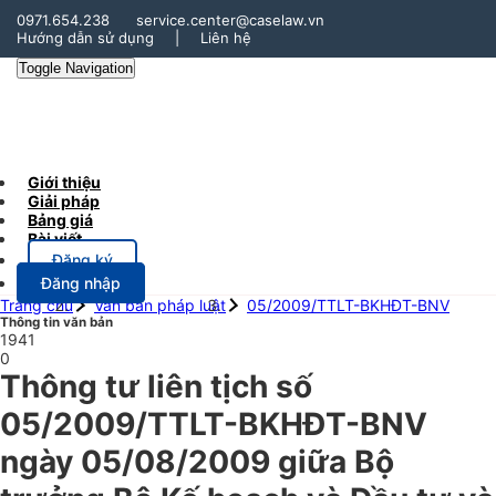
0971.654.238
service.center@caselaw.vn
Hướng dẫn sử dụng
|
Liên hệ
Toggle Navigation
Giới thiệu
Giải pháp
Bảng giá
Bài viết
Đăng ký
Đăng nhập
Trang chủ
Văn bản pháp luật
05/2009/TTLT-BKHĐT-BNV
Thông tin văn bản
1941
0
Thông tư liên tịch số
05/2009/TTLT-BKHĐT-BNV
ngày 05/08/2009 giữa Bộ