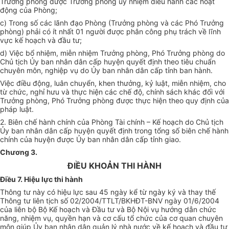
Trưởng phòng được Trưởng phòng ủy nhiệm điều hành các hoạt
động của Phòng;
c) Trong số các lãnh đạo Phòng (Trưởng phòng và các Phó Trưởng
phòng) phải có ít nhất 01 người được phân công phụ trách về lĩnh
vực kế hoạch và đầu tư;
d) Việc bổ nhiệm, miễn nhiệm Trưởng phòng, Phó Trưởng phòng do
Chủ tịch Ủy ban nhân dân cấp huyện quyết định theo tiêu chuẩn
chuyên môn, nghiệp vụ do Ủy ban nhân dân cấp tỉnh ban hành.
Việc điều động, luân chuyển, khen thưởng, kỷ luật, miễn nhiệm, cho
từ chức, nghỉ hưu và thực hiện các chế độ, chính sách khác đối với
Trưởng phòng, Phó Trưởng phòng được thực hiện theo quy định của
pháp luật.
2. Biên chế hành chính của Phòng Tài chính – Kế hoạch do Chủ tịch
Ủy ban nhân dân cấp huyện quyết định trong tổng số biên chế hành
chính của huyện được Ủy ban nhân dân cấp tỉnh giao.
Chương 3.
ĐIỀU KHOẢN THI HÀNH
Điều 7. Hiệu lực thi hành
Thông tư này có hiệu lực sau 45 ngày kể từ ngày ký và thay thế
Thông tư liên tịch số 02/2004/TTLT/BKHĐT-BNV ngày 01/6/2004
của liên bộ Bộ Kế hoạch và Đầu tư và Bộ Nội vụ hướng dẫn chức
năng, nhiệm vụ, quyền hạn và cơ cấu tổ chức của cơ quan chuyên
môn giúp Ủy ban nhân dân quản lý nhà nước về kế hoạch và đầu tư