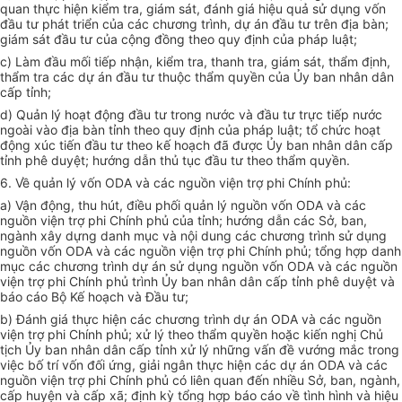
quan thực hiện kiểm tra, giám sát, đánh giá hiệu quả sử dụng vốn
đầu tư phát triển của các chương trình, dự án đầu tư trên địa bàn;
giám sát đầu tư của cộng đồng theo quy định của pháp luật;
c) Làm đầu mối tiếp nhận, kiểm tra, thanh tra, giám sát, thẩm định,
thẩm tra các dự án đầu tư thuộc thẩm quyền của Ủy ban nhân dân
cấp tỉnh;
d) Quản lý hoạt động đầu tư trong nước và đầu tư trực tiếp nước
ngoài vào địa bàn tỉnh theo quy định của pháp luật; tổ chức hoạt
động xúc tiến đầu tư theo kế hoạch đã được Ủy ban nhân dân cấp
tỉnh phê duyệt; hướng dẫn thủ tục đầu tư theo thẩm quyền.
6. Về quản lý vốn ODA và các nguồn viện trợ phi Chính phủ:
a) Vận động, thu hút, điều phối quản lý nguồn vốn ODA và các
nguồn viện trợ phi Chính phủ của tỉnh; hướng dẫn các Sở, ban,
ngành xây dựng danh mục và nội dung các chương trình sử dụng
nguồn vốn ODA và các nguồn viện trợ phi Chính phủ; tổng hợp danh
mục các chương trình dự án sử dụng nguồn vốn ODA và các nguồn
viện trợ phi Chính phủ trình Ủy ban nhân dân cấp tỉnh phê duyệt và
báo cáo Bộ Kế hoạch và Đầu tư;
b) Đánh giá thực hiện các chương trình dự án ODA và các nguồn
viện trợ phi Chính phủ; xử lý theo thẩm quyền hoặc kiến nghị Chủ
tịch Ủy ban nhân dân cấp tỉnh xử lý những vấn đề vướng mắc trong
việc bố trí vốn đối ứng, giải ngân thực hiện các dự án ODA và các
nguồn viện trợ phi Chính phủ có liên quan đến nhiều Sở, ban, ngành,
cấp huyện và cấp xã; định kỳ tổng hợp báo cáo về tình hình và hiệu