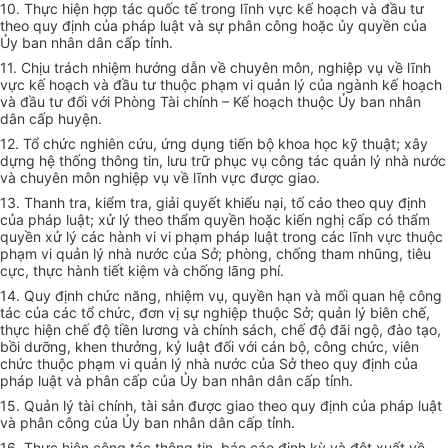
10. Thực hiện hợp tác quốc tế trong lĩnh vực kế hoạch và đầu tư
theo quy định của pháp luật và sự phân công hoặc ủy quyền của
Ủy ban nhân dân cấp tỉnh.
11. Chịu trách nhiệm hướng dẫn về chuyên môn, nghiệp vụ về lĩnh
vực kế hoạch và đầu tư thuộc phạm vi quản lý của ngành kế hoạch
và đầu tư đối với Phòng Tài chính – Kế hoạch thuộc Ủy ban nhân
dân cấp huyện.
12. Tổ chức nghiên cứu, ứng dụng tiến bộ khoa học kỹ thuật; xây
dựng hệ thống thông tin, lưu trữ phục vụ công tác quản lý nhà nước
và chuyên môn nghiệp vụ về lĩnh vực được giao.
13. Thanh tra, kiểm tra, giải quyết khiếu nại, tố cáo theo quy định
của pháp luật; xử lý theo thẩm quyền hoặc kiến nghị cấp có thẩm
quyền xử lý các hành vi vi phạm pháp luật trong các lĩnh vực thuộc
phạm vi quản lý nhà nước của Sở; phòng, chống tham nhũng, tiêu
cực, thực hành tiết kiệm và chống lãng phí.
14. Quy định chức năng, nhiệm vụ, quyền hạn và mối quan hệ công
tác của các tổ chức, đơn vị sự nghiệp thuộc Sở; quản lý biên chế,
thực hiện chế độ tiền lương và chính sách, chế độ đãi ngộ, đào tạo,
bồi dưỡng, khen thưởng, kỷ luật đối với cán bộ, công chức, viên
chức thuộc phạm vi quản lý nhà nước của Sở theo quy định của
pháp luật và phân cấp của Ủy ban nhân dân cấp tỉnh.
15. Quản lý tài chính, tài sản được giao theo quy định của pháp luật
và phân công của Ủy ban nhân dân cấp tỉnh.
16. Thực hiện công tác thông tin, báo cáo định kỳ và đột xuất về