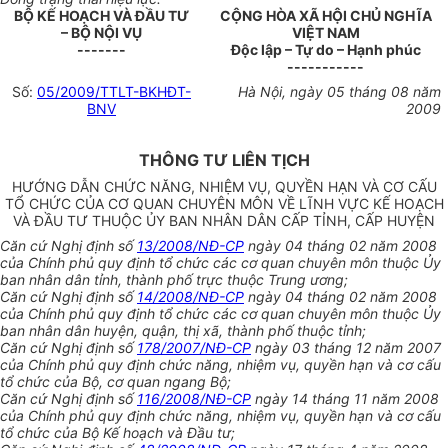
BỘ KẾ HOẠCH VÀ ĐẦU TƯ
CỘNG HÒA XÃ HỘI CHỦ NGHĨA
– BỘ NỘI VỤ
VIỆT NAM
-------
Độc lập – Tự do – Hạnh phúc
-----------
Số:
05/2009/TTLT-BKHĐT-
Hà Nội, ngày 05 tháng 08 năm
BNV
2009
THÔNG TƯ LIÊN TỊCH
HƯỚNG DẪN CHỨC NĂNG, NHIỆM VỤ, QUYỀN HẠN VÀ CƠ CẤU
TỔ CHỨC CỦA CƠ QUAN CHUYÊN MÔN VỀ LĨNH VỰC KẾ HOẠCH
VÀ ĐẦU TƯ THUỘC ỦY BAN NHÂN DÂN CẤP TỈNH, CẤP HUYỆN
Căn cứ Nghị định số
13/2008/NĐ-CP
ngày 04 tháng 02 năm 2008
của Chính phủ quy định tổ chức các cơ quan chuyên môn thuộc Ủy
ban nhân dân tỉnh, thành phố trực thuộc Trung ương;
Căn cứ Nghị định số
14/2008/NĐ-CP
ngày 04 tháng 02 năm 2008
của Chính phủ quy định tổ chức các cơ quan chuyên môn thuộc Ủy
ban nhân dân huyện, quận, thị xã, thành phố thuộc tỉnh;
Căn cứ Nghị định số
178/2007/NĐ-CP
ngày 03 tháng 12 năm 2007
của Chính phủ quy định chức năng, nhiệm vụ, quyền hạn và cơ cấu
tổ chức của Bộ, cơ quan ngang Bộ;
Căn cứ Nghị định số
116/2008/NĐ-CP
ngày 14 tháng 11 năm 2008
của Chính phủ quy định chức năng, nhiệm vụ, quyền hạn và cơ cấu
tổ chức của Bộ Kế hoạch và Đầu tư;