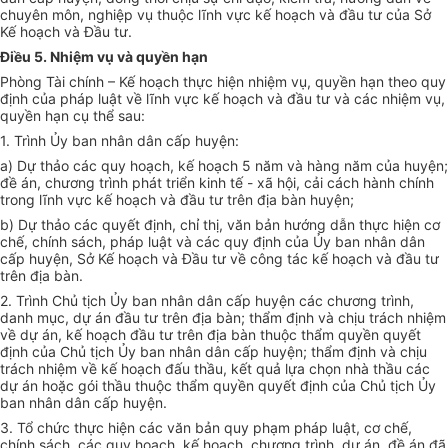
chuyên môn, nghiệp vụ thuộc lĩnh vực kế hoạch và đầu tư của Sở
Kế hoạch và Đầu tư.
Điều 5. Nhiệm vụ và quyền hạn
Phòng Tài chính – Kế hoạch thực hiện nhiệm vụ, quyền hạn theo quy
định của pháp luật về lĩnh vực kế hoạch và đầu tư và các nhiệm vụ,
quyền hạn cụ thể sau:
1. Trình Ủy ban nhân dân cấp huyện:
a) Dự thảo các quy hoạch, kế hoạch 5 năm và hàng năm của huyện;
đề án, chương trình phát triển kinh tế - xã hội, cải cách hành chính
trong lĩnh vực kế hoạch và đầu tư trên địa bàn huyện;
b) Dự thảo các quyết định, chỉ thị, văn bản hướng dẫn thực hiện cơ
chế, chính sách, pháp luật và các quy định của Ủy ban nhân dân
cấp huyện, Sở Kế hoạch và Đầu tư về công tác kế hoạch và đầu tư
trên địa bàn.
2. Trình Chủ tịch Ủy ban nhân dân cấp huyện các chương trình,
danh mục, dự án đầu tư trên địa bàn; thẩm định và chịu trách nhiệm
về dự án, kế hoạch đầu tư trên địa bàn thuộc thẩm quyền quyết
định của Chủ tịch Ủy ban nhân dân cấp huyện; thẩm định và chịu
trách nhiệm về kế hoạch đấu thầu, kết quả lựa chọn nhà thầu các
dự án hoặc gói thầu thuộc thẩm quyền quyết định của Chủ tịch Ủy
ban nhân dân cấp huyện.
3. Tổ chức thực hiện các văn bản quy phạm pháp luật, cơ chế,
chính sách, các quy hoạch, kế hoạch, chương trình, dự án, đề án đã