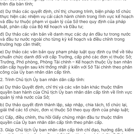
trên địa bàn tỉnh;
d) Dự thảo các quyết định, chỉ thị; chương trình, biện pháp tổ chức
thực hiện các nhiệm vụ cải cách hành chính trong lĩnh vực kế hoạch
và đầu tư thuộc phạm vi quản lý của Sở theo quy định của pháp
luật, phân cấp của Bộ Kế hoạch và Đầu tư;
đ) Dự thảo các văn bản về danh mục các dự án đầu tư trong nước
và đầu tư nước ngoài cho từng kỳ kế hoạch và điều chỉnh trong
trường hợp cần thiết;
e) Dự thảo các văn bản quy phạm pháp luật quy định cụ thể về tiêu
chuẩn chức danh đối với cấp Trưởng, cấp phó các đơn vị thuộc Sở;
Trưởng, Phó phòng, Phòng Tài chính – Kế hoạch thuộc Ủy ban nhân
dân cấp huyện sau khi thống nhất ý kiến với Sở Tài chính theo phân
công của Ủy ban nhân dân cấp tỉnh.
2. Trình Chủ tịch Ủy ban nhân dân cấp tỉnh:
a) Dự thảo Quyết định, chỉ thị và các văn bản khác thuộc thẩm
quyền ban hành của Chủ tịch Ủy ban nhân dân cấp tỉnh về lĩnh vực
quản lý nhà nước của Sở;
b) Dự thảo quyết định thành lập, sáp nhập, chia tách, tổ chức lại,
giải thể các tổ chức, đơn vị thuộc Sở theo quy định của pháp luật;
c) Cấp, điều chỉnh, thu hồi Giấy chứng nhận đầu tư thuộc thẩm
quyền của Ủy ban nhân dân cấp tỉnh theo phân cấp.
3. Giúp Chủ tịch Ủy ban nhân dân cấp tỉnh chỉ đạo, hướng dẫn, kiểm