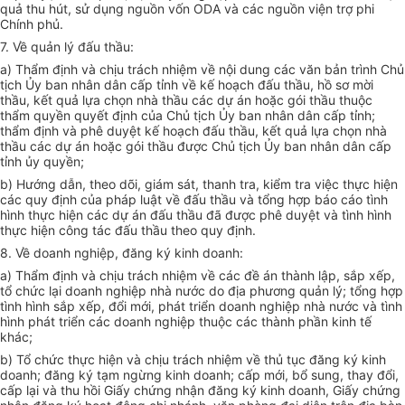
quả thu hút, sử dụng nguồn vốn ODA và các nguồn viện trợ phi
Chính phủ.
7. Về quản lý đấu thầu:
a) Thẩm định và chịu trách nhiệm về nội dung các văn bản trình Chủ
tịch Ủy ban nhân dân cấp tỉnh về kế hoạch đấu thầu, hồ sơ mời
thầu, kết quả lựa chọn nhà thầu các dự án hoặc gói thầu thuộc
thẩm quyền quyết định của Chủ tịch Ủy ban nhân dân cấp tỉnh;
thẩm định và phê duyệt kế hoạch đấu thầu, kết quả lựa chọn nhà
thầu các dự án hoặc gói thầu được Chủ tịch Ủy ban nhân dân cấp
tỉnh ủy quyền;
b) Hướng dẫn, theo dõi, giám sát, thanh tra, kiểm tra việc thực hiện
các quy định của pháp luật về đấu thầu và tổng hợp báo cáo tình
hình thực hiện các dự án đấu thầu đã được phê duyệt và tình hình
thực hiện công tác đấu thầu theo quy định.
8. Về doanh nghiệp, đăng ký kinh doanh:
a) Thẩm định và chịu trách nhiệm về các đề án thành lập, sắp xếp,
tổ chức lại doanh nghiệp nhà nước do địa phương quản lý; tổng hợp
tình hình sắp xếp, đổi mới, phát triển doanh nghiệp nhà nước và tình
hình phát triển các doanh nghiệp thuộc các thành phần kinh tế
khác;
b) Tổ chức thực hiện và chịu trách nhiệm về thủ tục đăng ký kinh
doanh; đăng ký tạm ngừng kinh doanh; cấp mới, bổ sung, thay đổi,
cấp lại và thu hồi Giấy chứng nhận đăng ký kinh doanh, Giấy chứng