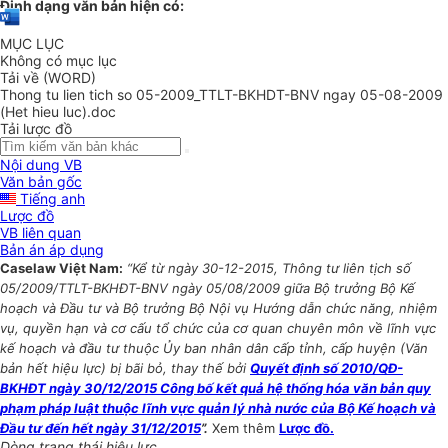
Định dạng văn bản hiện có:
MỤC LỤC
Không có mục lục
Tải về (WORD)
Thong tu lien tich so 05-2009_TTLT-BKHDT-BNV ngay 05-08-2009
(Het hieu luc).doc
Tải lược đồ
Nội dung VB
Văn bản gốc
Tiếng anh
Lược đồ
VB liên quan
Bản án áp dụng
Caselaw Việt Nam:
“Kể từ ngày 30-12-2015, Thông tư liên tịch số
05/2009/TTLT-BKHĐT-BNV ngày 05/08/2009 giữa Bộ trưởng Bộ Kế
hoạch và Đầu tư và Bộ trưởng Bộ Nội vụ Hướng dẫn chức năng, nhiệm
vụ, quyền hạn và cơ cấu tổ chức của cơ quan chuyên môn về lĩnh vực
kế hoạch và đầu tư thuộc Ủy ban nhân dân cấp tỉnh, cấp huyện (Văn
bản hết hiệu lực) bị bãi bỏ, thay thế bởi
Quyết định số 2010/QÐ-
BKHÐT ngày 30/12/2015 Công bố kết quả hệ thống hóa văn bản quy
phạm pháp luật thuộc lĩnh vực quản lý nhà nước của Bộ Kế hoạch và
Đầu tư đến hết ngày 31/12/2015
”.
Xem thêm
Lược đồ.
Dòng trạng thái hiệu lực.