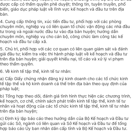
được cấp có thẩm quyền phê duyệt; thông tin, tuyên truyền, phổ
biến, giáo dục pháp luật về lĩnh vực kế hoạch và đầu tư trên địa
bàn.
4. Cung cấp thông tin, xúc tiến đầu tư, phối hợp với các phòng
chuyên môn, nghiệp vụ có liên quan tổ chức vận động các nhà đầu
tư trong và ngoài nước đầu tư vào địa bàn huyện; hướng dẫn
chuyên môn, nghiệp vụ cho cán bộ, công chức làm công tác kế
hoạch và đầu tư cấp xã.
5. Chủ trì, phối hợp với các cơ quan có liên quan giám sát và đánh
giá đầu tư; kiểm tra việc thi hành pháp luật về kế hoạch và đầu tư
trên địa bàn huyện; giải quyết khiếu nại, tố cáo và xử lý vi phạm
theo thẩm quyền.
6. Về kinh tế tập thể, kinh tế tư nhân:
a) Cấp Giấy chứng nhận đăng ký kinh doanh cho các tổ chức kinh
tế tập thể và hộ kinh doanh cá thể trên địa bàn theo quy định của
pháp luật;
b) Tổng hợp theo dõi, đánh giá tình hình thực hiện các chương trình,
kế hoạch, cơ chế, chính sách phát triển kinh tế tập thể, kinh tế tư
nhân và hoạt động của các tổ chức kinh tế tập thể, kinh tế tư nhân
trên địa bàn huyện;
c) Định kỳ lập báo cáo theo hướng dẫn của Bộ Kế hoạch và Đầu tư
gửi các Sở, ngành có liên quan và Sở Kế hoạch và Đầu tư để tổng
hợp báo cáo Ủy ban nhân dân cấp tỉnh và Bộ Kế hoạch và Đầu tư.