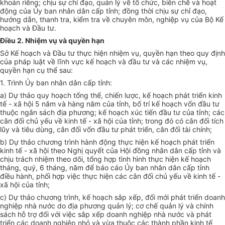
khoản riêng; chịu sự chỉ đạo, quản lý về tổ chức, biên chế và hoạt
động của Ủy ban nhân dân cấp tỉnh; đồng thời chịu sự chỉ đạo,
hướng dẫn, thanh tra, kiểm tra về chuyên môn, nghiệp vụ của Bộ Kế
hoạch và Đầu tư.
Điều 2. Nhiệm vụ và quyền hạn
Sở Kế hoạch và Đầu tư thực hiện nhiệm vụ, quyền hạn theo quy định
của pháp luật về lĩnh vực kế hoạch và đầu tư và các nhiệm vụ,
quyền hạn cụ thể sau:
1. Trình Ủy ban nhân dân cấp tỉnh:
a) Dự thảo quy hoạch tổng thể, chiến lược, kế hoạch phát triển kinh
tế - xã hội 5 năm và hàng năm của tỉnh, bố trí kế hoạch vốn đầu tư
thuộc ngân sách địa phương; kế hoạch xúc tiến đầu tư của tỉnh; các
cân đối chủ yếu về kinh tế - xã hội của tỉnh; trong đó có cân đối tích
lũy và tiêu dùng, cân đối vốn đầu tư phát triển, cân đối tài chính;
b) Dự thảo chương trình hành động thực hiện kế hoạch phát triển
kinh tế - xã hội theo Nghị quyết của Hội đồng nhân dân cấp tỉnh và
chịu trách nhiệm theo dõi, tổng hợp tình hình thực hiện kế hoạch
tháng, quý, 6 tháng, năm để báo cáo Ủy ban nhân dân cấp tỉnh
điều hành, phối hợp việc thực hiện các cân đối chủ yếu về kinh tế -
xã hội của tỉnh;
c) Dự thảo chương trình, kế hoạch sắp xếp, đổi mới phát triển doanh
nghiệp nhà nước do địa phương quản lý; cơ chế quản lý và chính
sách hỗ trợ đối với việc sắp xếp doanh nghiệp nhà nước và phát
triển các doanh nghiệp nhỏ và vừa thuộc các thành phần kinh tế