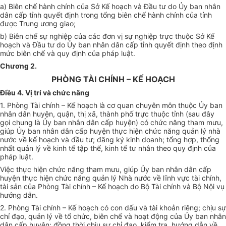
a) Biên chế hành chính của Sở Kế hoạch và Đầu tư do Ủy ban nhân
dân cấp tỉnh quyết định trong tổng biên chế hành chính của tỉnh
được Trung ương giao;
b) Biên chế sự nghiệp của các đơn vị sự nghiệp trực thuộc Sở Kế
hoạch và Đầu tư do Ủy ban nhân dân cấp tỉnh quyết định theo định
mức biên chế và quy định của pháp luật.
Chương 2.
PHÒNG TÀI CHÍNH – KẾ HOẠCH
Điều 4. Vị trí và chức năng
1. Phòng Tài chính – Kế hoạch là cơ quan chuyên môn thuộc Ủy ban
nhân dân huyện, quận, thị xã, thành phố trực thuộc tỉnh (sau đây
gọi chung là Ủy ban nhân dân cấp huyện) có chức năng tham mưu,
giúp Ủy ban nhân dân cấp huyện thực hiện chức năng quản lý nhà
nước về kế hoạch và đầu tư; đăng ký kinh doanh; tổng hợp, thống
nhất quản lý về kinh tế tập thể, kinh tế tư nhân theo quy định của
pháp luật.
Việc thực hiện chức năng tham mưu, giúp Ủy ban nhân dân cấp
huyện thực hiện chức năng quản lý Nhà nước về lĩnh vực tài chính,
tài sản của Phòng Tài chính – Kế hoạch do Bộ Tài chính và Bộ Nội vụ
hướng dẫn.
2. Phòng Tài chính – Kế hoạch có con dấu và tài khoản riêng; chịu sự
chỉ đạo, quản lý về tổ chức, biên chế và hoạt động của Ủy ban nhân
dân cấp huyện; đồng thời chịu sự chỉ đạo, kiểm tra, hướng dẫn về