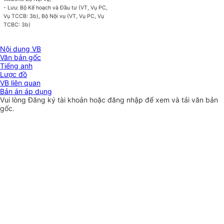
- Lưu: Bộ Kế hoạch và Đầu tư (VT, Vụ PC,
Vụ TCCB: 3b), Bộ Nội vụ (VT, Vụ PC, Vụ
TCBC: 3b)
Nội dung VB
Văn bản gốc
Tiếng anh
Lược đồ
VB liên quan
Bản án áp dụng
Vui lòng
Đăng ký
tài khoản hoặc
đăng nhập
để xem và tải văn bản
gốc.