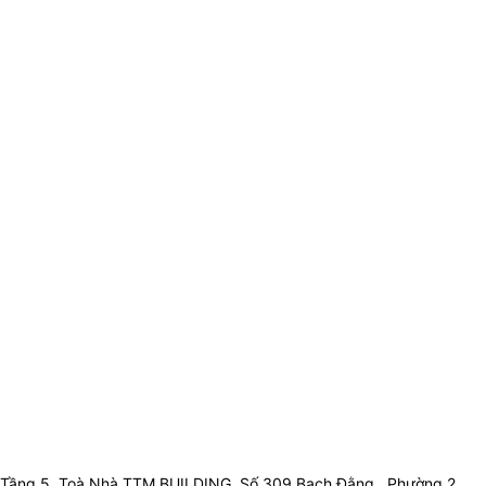
Tầng 5, Toà Nhà TTM BUILDING, Số 309 Bạch Đằng , Phường 2 ,