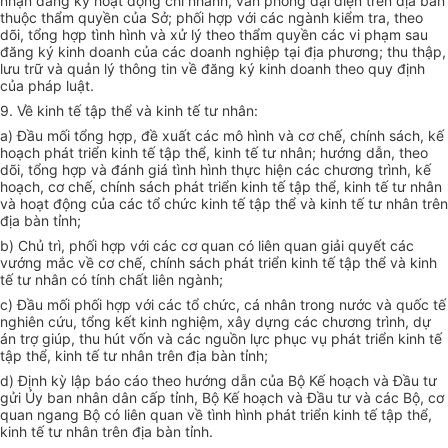
nhận đăng ký hoạt động chi nhánh, văn phòng đại diện trên địa bàn
thuộc thẩm quyền của Sở; phối hợp với các ngành kiểm tra, theo
dõi, tổng hợp tình hình và xử lý theo thẩm quyền các vi phạm sau
đăng ký kinh doanh của các doanh nghiệp tại địa phương; thu thập,
lưu trữ và quản lý thông tin về đăng ký kinh doanh theo quy định
của pháp luật.
9. Về kinh tế tập thể và kinh tế tư nhân:
a) Đầu mối tổng hợp, đề xuất các mô hình và cơ chế, chính sách, kế
hoạch phát triển kinh tế tập thể, kinh tế tư nhân; hướng dẫn, theo
dõi, tổng hợp và đánh giá tình hình thực hiện các chương trình, kế
hoạch, cơ chế, chính sách phát triển kinh tế tập thể, kinh tế tư nhân
và hoạt động của các tổ chức kinh tế tập thể và kinh tế tư nhân trên
địa bàn tỉnh;
b) Chủ trì, phối hợp với các cơ quan có liên quan giải quyết các
vướng mắc về cơ chế, chính sách phát triển kinh tế tập thể và kinh
tế tư nhân có tính chất liên ngành;
c) Đầu mối phối hợp với các tổ chức, cá nhân trong nước và quốc tế
nghiên cứu, tổng kết kinh nghiệm, xây dựng các chương trình, dự
án trợ giúp, thu hút vốn và các nguồn lực phục vụ phát triển kinh tế
tập thể, kinh tế tư nhân trên địa bàn tỉnh;
d) Định kỳ lập báo cáo theo hướng dẫn của Bộ Kế hoạch và Đầu tư
gửi Ủy ban nhân dân cấp tỉnh, Bộ Kế hoạch và Đầu tư và các Bộ, cơ
quan ngang Bộ có liên quan về tình hình phát triển kinh tế tập thể,
kinh tế tư nhân trên địa bàn tỉnh.