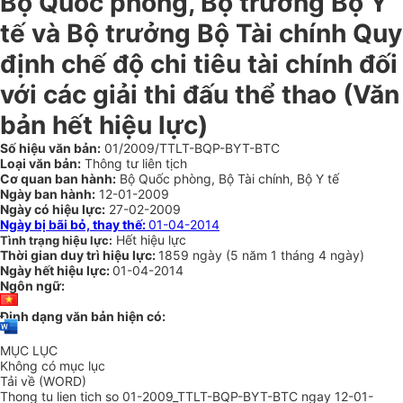
Bộ Quốc phòng, Bộ trưởng Bộ Y
tế và Bộ trưởng Bộ Tài chính Quy
định chế độ chi tiêu tài chính đối
với các giải thi đấu thể thao (Văn
bản hết hiệu lực)
Số hiệu văn bản:
01/2009/TTLT-BQP-BYT-BTC
Loại văn bản:
Thông tư liên tịch
Cơ quan ban hành:
Bộ Quốc phòng, Bộ Tài chính, Bộ Y tế
Ngày ban hành:
12-01-2009
Ngày có hiệu lực:
27-02-2009
Ngày bị bãi bỏ, thay thế:
01-04-2014
Hết hiệu lực
Tình trạng hiệu lực:
Thời gian duy trì hiệu lực:
1859 ngày
(
5 năm
1 tháng
4 ngày
)
Ngày hết hiệu lực:
01-04-2014
Ngôn ngữ:
Định dạng văn bản hiện có:
MỤC LỤC
Không có mục lục
Tải về (WORD)
Thong tu lien tich so 01-2009_TTLT-BQP-BYT-BTC ngay 12-01-