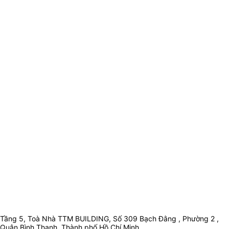
Tầng 5, Toà Nhà TTM BUILDING, Số 309 Bạch Đằng , Phường 2 ,
Quận Bình Thạnh, Thành phố Hồ Chí Minh