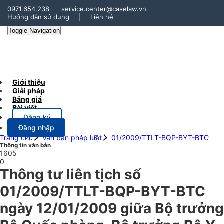
0971.654.238
service.center@caselaw.vn
Hướng dẫn sử dụng
|
Liên hệ
Toggle Navigation
Giới thiệu
Giải pháp
Bảng giá
Bài viết
Đăng ký
Đăng nhập
Trang chủ
Văn bản pháp luật
01/2009/TTLT-BQP-BYT-BTC
Thông tin văn bản
1605
0
Thông tư liên tịch số
01/2009/TTLT-BQP-BYT-BTC
ngày 12/01/2009 giữa Bộ trưởng