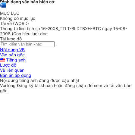
Định dạng văn bản hiện có:
MỤC LỤC
Không có mục lục
Tải về (WORD)
Thong tu lien tich so 16-2008_TTLT-BLDTBXH-BTC ngay 15-08-
2008 (Con hieu luc).doc
Tải lược đồ
Nội dung VB
Văn bản gốc
Tiếng anh
Lược đồ
VB liên quan
Bản án áp dụng
Nội dung tiếng anh đang được cập nhật
Vui lòng
Đăng ký
tài khoản hoặc
đăng nhập
để xem và tải văn bản
gốc.