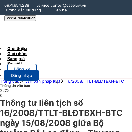
0971.654.238
service.center@caselaw.vn
Hướng dẫn sử dụng
|
Liên hệ
Toggle Navigation
Giới thiệu
Giải pháp
Bảng giá
Bài viết
Đăng ký
Đăng nhập
Trang chủ
Văn bản pháp luật
16/2008/TTLT-BLĐTBXH-BTC
Thông tin văn bản
2223
0
Thông tư liên tịch số
16/2008/TTLT-BLĐTBXH-BTC
ngày 15/08/2008 giữa Bộ