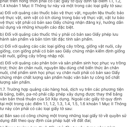
phát triển nông thôn phải có các giấy tờ quy định tại điểm 1.1, 1.2,
1.4 khoản 1 Mục II Thông tư này và một trong các loại giấy tờ sau:
a) Đối với quảng cáo thuốc bảo vệ thực vật, nguyên liệu thuốc bảo
vệ thực vật, sinh vật có ích dùng trong bảo vệ thực vật, vật tư bảo
vệ thực vật phải có bản sao Giấy chứng nhận đăng ký, hướng dẫn
sử dụng và những khuyến cáo đặc biệt.
b) Đối với quảng cáo thuốc thú y phải có bản sao Giấy phép lưu
hành sản phẩm và bản tóm tắt đặc tính sản phẩm.
c) Đối với quảng cáo các loại giống cây trồng, giống vật nuôi, cây
giống, con giống phải có bản sao Giấy chứng nhận kiểm định giống
vật nuôi, giống cây trồng nhập nội.
d) Đối với quảng cáo phân bón và sản phẩm sinh học phục vụ trồng
trọt; thức ăn chăn nuôi, nguyên liệu dùng chế biến thức ăn chăn
nuôi, chế phẩm sinh học phục vụ chăn nuôi phải có bản sao Giấy
chứng nhận chất lượng sản phẩm hoặc văn bản tự công bố chất
lượng sản phẩm.
1.7. Trường hợp quảng cáo hàng hoá, dịch vụ trên các phương tiện
là bảng, biển, pa-nô phải cấp phép xây dựng được thay thế bằng
văn bản thoả thuận của Sở Xây dựng. Ngoài các giấy tờ quy định
tại một trong các điểm 1.1, 1.2, 1.3, 1.4, 1.5, 1.6 khoản 1 Mục II Thông
tư này còn phải có các loại giấy tờ sau:
a) Bản sao có công chứng một trong những loại giấy tờ về quyền sử
dụng đất theo quy định của pháp luật về đất đai;