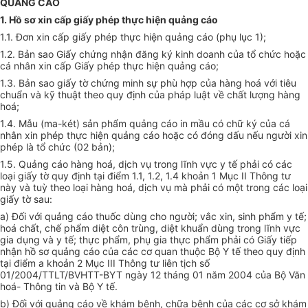
QUẢNG CÁO
1. Hồ sơ xin cấp giấy phép thực hiện quảng cáo
1.1. Đơn xin cấp giấy phép thực hiện quảng cáo (phụ lục 1);
1.2. Bản sao Giấy chứng nhận đăng ký kinh doanh của tổ chức hoặc
cá nhân xin cấp Giấy phép thực hiện quảng cáo;
1.3. Bản sao giấy tờ chứng minh sự phù hợp của hàng hoá với tiêu
chuẩn và kỹ thuật theo quy định của pháp luật về chất lượng hàng
hoá;
1.4. Mẫu (ma-két) sản phẩm quảng cáo in mầu có chữ ký của cá
nhân xin phép thực hiện quảng cáo hoặc có đóng dấu nếu người xin
phép là tổ chức (02 bản);
1.5. Quảng cáo hàng hoá, dịch vụ trong lĩnh vực y tế phải có các
loại giấy tờ quy định tại điểm 1.1, 1.2, 1.4 khoản 1 Mục II Thông tư
này và tuỳ theo loại hàng hoá, dịch vụ mà phải có một trong các loại
giấy tờ sau:
a) Đối với quảng cáo thuốc dùng cho người; vắc xin, sinh phẩm y tế;
hoá chất, chế phẩm diệt côn trùng, diệt khuẩn dùng trong lĩnh vực
gia dụng và y tế; thực phẩm, phụ gia thực phẩm phải có Giấy tiếp
nhận hồ sơ quảng cáo của các cơ quan thuộc Bộ Y tế theo quy định
tại điểm a khoản 2 Mục III Thông tư liên tịch số
01/2004/TTLT/BVHTT-BYT ngày 12 tháng 01 năm 2004 của Bộ Văn
hoá- Thông tin và Bộ Y tế.
b) Đối với quảng cáo về khám bệnh, chữa bệnh của các cơ sở khám