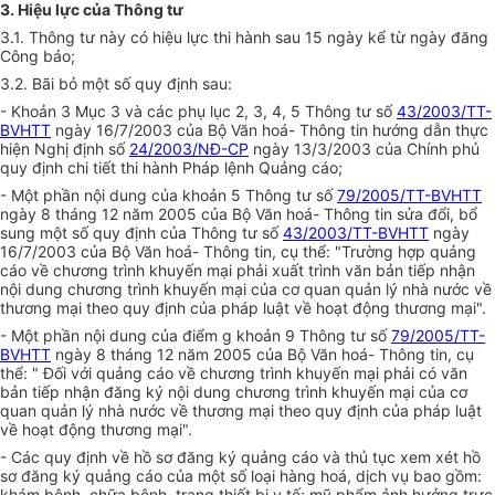
3. Hiệu lực của Thông tư
3.1. Thông tư này có hiệu lực thi hành sau 15 ngày kể từ ngày đăng
Công báo;
3.2. Bãi bỏ một số quy định sau:
- Khoản 3 Mục 3 và các phụ lục 2, 3, 4, 5 Thông tư số
43/2003/TT-
BVHTT
ngày 16/7/2003 của Bộ Văn hoá- Thông tin hướng dẫn thực
hiện Nghị định số
24/2003/NĐ-CP
ngày 13/3/2003 của Chính phủ
quy định chi tiết thi hành Pháp lệnh Quảng cáo;
- Một phần nội dung của khoản 5 Thông tư số
79/2005/TT-BVHTT
ngày 8 tháng 12 năm 2005 của Bộ Văn hoá- Thông tin sửa đổi, bổ
sung một số quy định của Thông tư số
43/2003/TT-BVHTT
ngày
16/7/2003 của Bộ Văn hoá- Thông tin, cụ thể: "Trường hợp quảng
cáo về chương trình khuyến mại phải xuất trình văn bản tiếp nhận
nội dung chương trình khuyến mại của cơ quan quản lý nhà nước về
thương mại theo quy định của pháp luật về hoạt động thương mại".
- Một phần nội dung của điểm g khoản 9 Thông tư số
79/2005/TT-
BVHTT
ngày 8 tháng 12 năm 2005 của Bộ Văn hoá- Thông tin, cụ
thể: " Đối với quảng cáo về chương trình khuyến mại phải có văn
bản tiếp nhận đăng ký nội dung chương trình khuyến mại của cơ
quan quản lý nhà nước về thương mại theo quy định của pháp luật
về hoạt động thương mại".
- Các quy định về hồ sơ đăng ký quảng cáo và thủ tục xem xét hồ
sơ đăng ký quảng cáo của một số loại hàng hoá, dịch vụ bao gồm:
khám bệnh, chữa bệnh, trang thiết bị y tế; mỹ phẩm ảnh hưởng trực