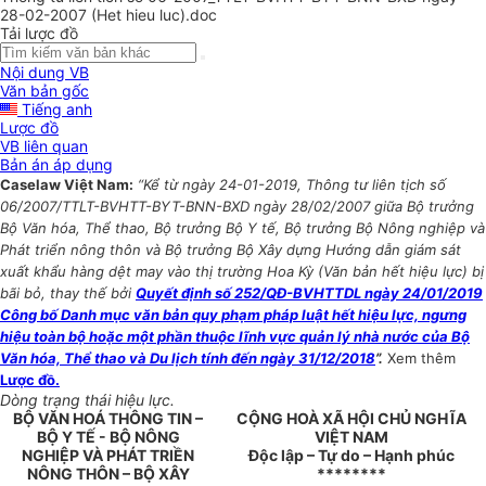
28-02-2007 (Het hieu luc).doc
Tải lược đồ
Nội dung VB
Văn bản gốc
Tiếng anh
Lược đồ
VB liên quan
Bản án áp dụng
Caselaw Việt Nam:
“Kể từ ngày 24-01-2019, Thông tư liên tịch số
06/2007/TTLT-BVHTT-BYT-BNN-BXD ngày 28/02/2007 giữa Bộ trưởng
Bộ Văn hóa, Thể thao, Bộ trưởng Bộ Y tế, Bộ trưởng Bộ Nông nghiệp và
Phát triển nông thôn và Bộ trưởng Bộ Xây dựng Hướng dẫn giám sát
xuất khẩu hàng dệt may vào thị trường Hoa Kỳ (Văn bản hết hiệu lực) bị
bãi bỏ, thay thế bởi
Quyết định số 252/QĐ-BVHTTDL ngày 24/01/2019
Công bố Danh mục văn bản quy phạm pháp luật hết hiệu lực, ngưng
hiệu toàn bộ hoặc một phần thuộc lĩnh vực quản lý nhà nước của Bộ
Văn hóa, Thể thao và Du lịch tính đến ngày 31/12/2018
”.
Xem thêm
Lược đồ.
Dòng trạng thái hiệu lực.
BỘ VĂN HOÁ THÔNG TIN –
CỘNG HOÀ XÃ HỘI CHỦ NGHĨA
BỘ Y TẾ - BỘ NÔNG
VIỆT NAM
NGHIỆP VÀ PHÁT TRIỀN
Độc lập – Tự do – Hạnh phúc
NÔNG THÔN – BỘ XÂY
********