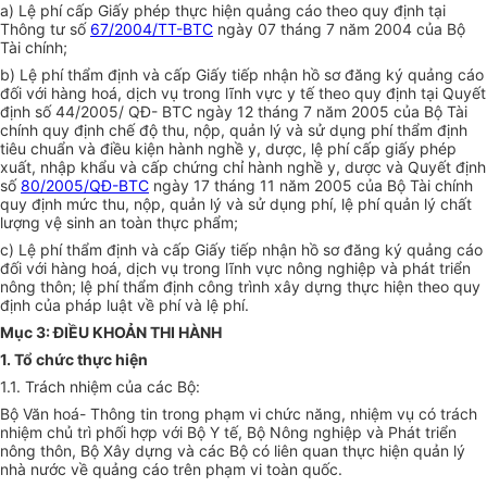
a) Lệ phí cấp Giấy phép thực hiện quảng cáo theo quy định tại
Thông tư số
67/2004/TT-BTC
ngày 07 tháng 7 năm 2004 của Bộ
Tài chính;
b) Lệ phí thẩm định và cấp Giấy tiếp nhận hồ sơ đăng ký quảng cáo
đối với hàng hoá, dịch vụ trong lĩnh vực y tế theo quy định tại Quyết
định số 44/2005/ QĐ- BTC ngày 12 tháng 7 năm 2005 của Bộ Tài
chính quy định chế độ thu, nộp, quản lý và sử dụng phí thẩm định
tiêu chuẩn và điều kiện hành nghề y, dược, lệ phí cấp giấy phép
xuất, nhập khẩu và cấp chứng chỉ hành nghề y, dược và Quyết định
số
80/2005/QĐ-BTC
ngày 17 tháng 11 năm 2005 của Bộ Tài chính
quy định mức thu, nộp, quản lý và sử dụng phí, lệ phí quản lý chất
lượng vệ sinh an toàn thực phẩm;
c) Lệ phí thẩm định và cấp Giấy tiếp nhận hồ sơ đăng ‎ký quảng cáo
đối với hàng hoá, dịch vụ trong lĩnh vực nông nghiệp và phát triển
nông thôn; lệ phí thẩm định công trình xây dựng thực hiện theo quy
định của pháp luật về phí và lệ phí.
Mục 3: ĐIỀU KHOẢN THI HÀNH
1. Tổ chức thực hiện
1.1. Trách nhiệm của các Bộ:
Bộ Văn hoá- Thông tin trong phạm vi chức năng, nhiệm vụ có trách
nhiệm chủ trì phối hợp với Bộ Y tế, Bộ Nông nghiệp và Phát triển
nông thôn, Bộ Xây dựng và các Bộ có liên quan thực hiện quản lý
nhà nước về quảng cáo trên phạm vi toàn quốc.