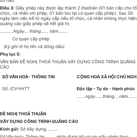
do nào.
Điều 3:
Giấy phép này được lập thành 2 (hai)bản (01 bản cấp cho tổ
chức, cá nhân xin phép, 01 bản lưu tại cơ quan cấp phép). Sau 30
ngày làm việc kể từ ngày cấp nếu tổ chức, cá nhân không thực hiện
quảng cáo giấy phép sẽ hết giá trị.
...........Ngày... tháng...... năm........
Cơ quan cấp phép
(ký ghi rõ họ tên và đóng dấu)
Phụ lục 5:
VĂN BẢN ĐỀ NGHỊ THOẢ THUẬN XÂY DỰNG CÔNG TRÌNH QUẢNG
CÁO
SỞ VĂN HOÁ- THÔNG TIN
CỘNG HOÀ XÃ HỘI CHỦ NGH
Số: /CV-VHTT
Độc lập - Tự do - Hạnh phúc
.......ngày......tháng....năm........
ĐỀ NGHỊ THOẢ THUẬN
XÂY DỰNG CÔNG TRÌNH QUẢNG CÁO
Kính gửi:
Sở Xây dựng..........
Sở Văn hoá- Thông tin......... nhận được hồ sơ xin giấy phép thực