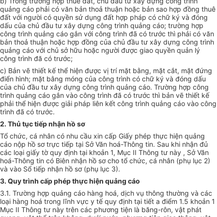
b) Trong trường hợp thuê đất, chủ đầu tư xây dựng công trình
quảng cáo phải có văn bản thoả thuận hoặc bản sao hợp đồng thuê
đất với người có quyền sử dụng đất hợp pháp có chữ ký và đóng
dấu của chủ đầu tư xây dựng công trình quảng cáo; trường hợp
công trình quảng cáo gắn với công trình đã có trước thì phải có văn
bản thoả thuận hoặc hợp đồng của chủ đầu tư xây dựng công trình
quảng cáo với chủ sở hữu hoặc người được giao quyền quản lý
công trình đă có trước;
c) Bản vẽ thiết kế thể hiện được vị trí mặt bằng, mặt cắt, mặt đứng
điển hình; mặt bằng móng của công trình có chữ ký và đóng dấu
của chủ đầu tư xây dựng công trình quảng cáo. Trường hợp công
trình quảng cáo gắn vào công trình đã có trước thì bản vẽ thiết kế
phải thể hiện được giải pháp liên kết công trình quảng cáo vào công
trình đã có trước.
2. Thủ tục tiếp nhận hồ sơ
Tổ chức, cá nhân có nhu cầu xin cấp Giấy phép thực hiện quảng
cáo nộp hồ sơ trực tiếp tại Sở Văn hoá-Thông tin. Sau khi nhận đủ
các loại giấy tờ quy định tại khoản 1, Mục II Thông tư này , Sở Văn
hoá-Thông tin có Biên nhận hồ sơ cho tổ chức, cá nhân (phụ lục 2)
và vào Sổ tiếp nhận hồ sơ (phụ lục 3).
3. Quy trình cấp phép thực hiện quảng cáo
3.1. Trường hợp quảng cáo hàng hoá, dịch vụ thông thường và các
loại hàng hoá trong lĩnh vực y tế quy định tại tiết a điểm 1.5 khoản 1
Mục II Thông tư này trên các phương tiện là băng-rôn, vật phát