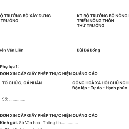
BỘ TRƯỞNG BỘ XÂY DỰNG
KT.BỘ TRƯỞNG BỘ NÔNG 
 TRƯỞNG
TRIỂN NÔNG THÔN
THỨ TRƯỞNG
ễn Văn Liên
Bùi Bá Bổng
Phụ lục 1:
ĐƠN XIN CẤP GIẤY PHÉP THỰC HIỆN QUẢNG CÁO
TỔ CHỨC, CÁ NHÂN
CỘNG HOÀ XÃ HỘI CHỦ NGH
Độc lập - Tự do - Hạnh phúc
Số: …………..
ĐƠN XIN CẤP GIẤY PHÉP THỰC HIỆN QUẢNG CÁO
Kính gửi
: Sở Văn hoá- Thông tin...............