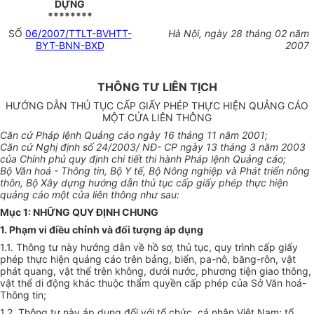
DỰNG
********
SỐ
06/2007/TTLT-BVHTT-
Hà Nội, ngày 28 tháng 02 năm
BYT-BNN-BXD
2007
THÔNG TƯ LIÊN TỊCH
HƯỚNG DẪN THỦ TỤC CẤP GIẤY PHÉP THỰC HIỆN QUẢNG CÁO
MỘT CỬA LIÊN THÔNG
Căn cứ Pháp lệnh Quảng cáo ngày 16 tháng 11 năm 2001;
Căn cứ Nghị định số 24/2003/ NĐ- CP ngày 13 tháng 3 năm 2003
của Chính phủ quy định chi tiết thi hành Pháp lệnh Quảng cáo;
Bộ Văn hoá - Thông tin, Bộ Y tế, Bộ Nông nghiệp và Phát triển nông
thôn, Bộ Xây dựng hướng dẫn thủ tục cấp giấy phép thực hiện
quảng cáo một cửa liên thông như sau:
Mục 1: NHỮNG QUY ĐỊNH CHUNG
1. Phạm vi điều chỉnh và đối tượng áp dụng
1.1. Thông tư này hướng dẫn về hồ sơ, thủ tục, quy trình cấp giấy
phép thực hiện quảng cáo trên bảng, biển, pa-nô, băng-rôn, vật
phát quang, vật thể trên không, dưới nước, phương tiện giao thông,
vật thể di động khác thuộc thẩm quyền cấp phép của Sở Văn hoá-
Thông tin;
1.2. Thông tư này áp dụng đối với tổ chức, cá nhân Việt Nam; tổ