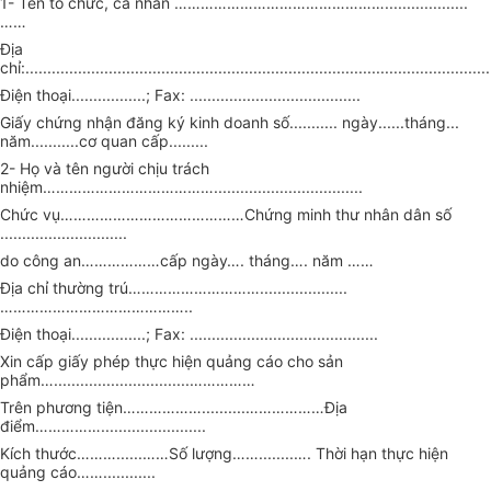
1- Tên tổ chức, cá nhân …………………………………………...................
……
Địa
chỉ:..........................................................................................................
Điện thoại.................; Fax: .......................................
Giấy chứng nhận đăng ký kinh doanh số........... ngày......tháng...
năm...........cơ quan cấp.........
2- Họ và tên người chịu trách
nhiệm…………………………………..................................
Chức vụ……………………………………Chứng minh thư nhân dân số
.............................
do công an………………cấp ngày…. tháng…. năm ……
Địa chỉ thường trú…………………………....................
……………………………………..
Điện thoại.................; Fax: ...........................................
Xin cấp giấy phép thực hiện quảng cáo cho sản
phẩm…...............................……………
Trên phương tiện………………..........………………Địa
điểm……………........................
Kích thước………......……Số lượng……........…. Thời hạn thực hiện
quảng cáo……............