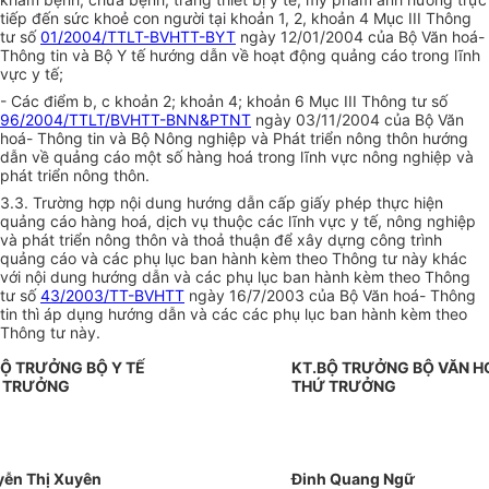
tiếp đến sức khoẻ con người tại khoản 1, 2, khoản 4 Mục III Thông
tư số
01/2004/TTLT-BVHTT-BYT
ngày 12/01/2004 của Bộ Văn hoá-
Thông tin và Bộ Y tế hướng dẫn về hoạt động quảng cáo trong lĩnh
vực y tế;
- Các điểm b, c khoản 2; khoản 4; khoản 6 Mục III Thông tư số
96/2004/TTLT/BVHTT-BNN&PTNT
ngày 03/11/2004 của Bộ Văn
hoá- Thông tin và Bộ Nông nghiệp và Phát triển nông thôn hướng
dẫn về quảng cáo một số hàng hoá trong lĩnh vực nông nghiệp và
phát triển nông thôn.
3.3. Trường hợp nội dung hướng dẫn cấp giấy phép thực hiện
quảng cáo hàng hoá, dịch vụ thuộc các lĩnh vực y tế, nông nghiệp
và phát triển nông thôn và thoả thuận để xây dựng công trình
quảng cáo và các phụ lục ban hành kèm theo Thông tư này khác
với nội dung hướng dẫn và các phụ lục ban hành kèm theo Thông
tư số
43/2003/TT-BVHTT
ngày 16/7/2003 của Bộ Văn hoá- Thông
tin thì áp dụng hướng dẫn và các các phụ lục ban hành kèm theo
Thông tư này.
BỘ TRƯỞNG BỘ Y TẾ
KT.BỘ TRƯỞNG BỘ VĂN H
 TRƯỞNG
THỨ TRƯỞNG
ễn Thị Xuyên
Đinh Quang Ngữ