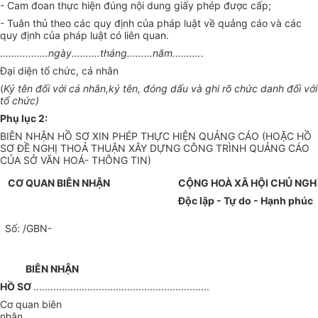
- Cam đoan thực hiện đúng nội dung giấy phép được cấp;
- Tuân thủ theo các quy định của pháp luật về quảng cáo và các
quy định của pháp luật có liên quan.
.................ngày..........tháng.........năm...........
Đại diện tổ chức, cá nhân
(
Ký tên đối với cá nhân,ký tên, đóng dấu và ghi rõ chức danh đối với
tổ chức)
Phụ lục 2:
BIÊN NHẬN HỒ SƠ XIN PHÉP THỰC HIỆN QUẢNG CÁO (HOẶC HỒ
SƠ ĐỀ NGHỊ THOẢ THUẬN XÂY DỰNG CÔNG TRÌNH QUẢNG CÁO
CỦA SỞ VĂN HOÁ- THÔNG TIN)
CƠ QUAN BIÊN NHẬN
CỘNG HOÀ XÃ HỘI CHỦ NGH
Độc lập - Tự do - Hạnh phúc
Số: /GBN-
BIÊN NHẬN
HỒ SƠ
..............................................................
Cơ quan biên
nhận.....................................................................................................