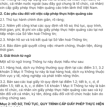
chức, cá nhân nước ngoài (sau đây gọi chung là tổ chức, cá nhân)
xin cấp giấy phép thực hiện quảng cáo trên lãnh thổ Việt Nam.
2. Các yêu cầu đối với việc cấp phép thực hiện quảng cáo
2.1. Thủ tục hành chính đơn giản, rõ ràng;
2.2. Niêm yết công khai các quy định về hồ sơ, thủ tục, quy trình,
thời gian, phí, lệ phí xin cấp giấy phép thực hiện quảng cáo tại nơi
tiếp nhận của Sở Văn hoá-Thông tin;
2.3. Nhận hồ sơ và trả kết quả tại Sở Văn hoá-Thông tin;
2.4. Bảo đảm giải quyết công việc nhanh chóng, thuận tiện, đúng
thời gian.
3. Giải thích từ ngữ
Một số từ ngữ trong Thông tư này được hiểu như sau:
3.1. Hàng hoá, dịch vụ thông thường
quy định tại các điểm 3.1, 3.2
khoản 3 Mục II Thông tư này
là loại hàng hoá, dịch vụ không thuộc
lĩnh vực y tế, nông nghiệp và phát triển nông thôn.
3.2. Bản sao
các loại giấy tờ quy định tại điểm 1.2; tiết b, c, d, đ
điểm 1.5; tiết a, b, c, d điểm 1.6 khoản 1 Mục II Thông tư này là bản
do tổ chức, cá nhân xin giấy phép thực hiện quảng cáo sao và ký
tên đối với cá nhân, ký tên, đóng dấu đối với tổ chức hoặc bản do
công chứng sao.
Mục 2: HỒ SƠ, THỦ TỤC, QUY TRÌNH CẤP GIẤY PHÉP THỰC HIỆN