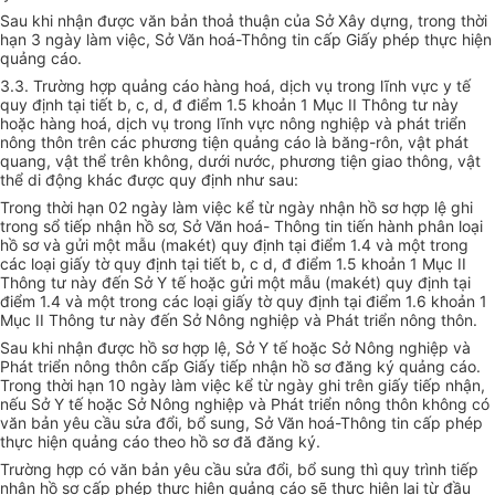
Sau khi nhận được văn bản thoả thuận của Sở Xây dựng, trong thời
hạn 3 ngày làm việc, Sở Văn hoá-Thông tin cấp Giấy phép thực hiện
quảng cáo.
3.3. Trường hợp quảng cáo hàng hoá, dịch vụ trong lĩnh vực y tế
quy định tại tiết b, c, d, đ điểm 1.5 khoản 1 Mục II Thông tư này
hoặc hàng hoá, dịch vụ trong lĩnh vực nông nghiệp và phát triển
nông thôn trên các phương tiện quảng cáo là băng-rôn, vật phát
quang, vật thể trên không, dưới nước, phương tiện giao thông, vật
thể di động khác được quy định như sau:
Trong thời hạn 02 ngày làm việc kể từ ngày nhận hồ sơ hợp lệ ghi
trong sổ tiếp nhận hồ sơ, Sở Văn hoá- Thông tin tiến hành phân loại
hồ sơ và gửi một mẫu (makét) quy định tại điểm 1.4 và một trong
các loại giấy tờ quy định tại tiết b, c d, đ điểm 1.5 khoản 1 Mục II
Thông tư này đến Sở Y tế hoặc gửi một mẫu (makét) quy định tại
điểm 1.4 và một trong các loại giấy tờ quy định tại điểm 1.6 khoản 1
Mục II Thông tư này đến Sở Nông nghiệp và Phát triển nông thôn.
Sau khi nhận được hồ sơ hợp lệ, Sở Y tế hoặc Sở Nông nghiệp và
Phát triển nông thôn cấp Giấy tiếp nhận hồ sơ đăng ký quảng cáo.
Trong thời hạn 10 ngày làm việc kể từ ngày ghi trên giấy tiếp nhận,
nếu Sở Y tế hoặc Sở Nông nghiệp và Phát triển nông thôn không có
văn bản yêu cầu sửa đổi, bổ sung, Sở Văn hoá-Thông tin cấp phép
thực hiện quảng cáo theo hồ sơ đă đăng ký.
Trường hợp có văn bản yêu cầu sửa đổi, bổ sung thì quy trình tiếp
nhận hồ sơ cấp phép thực hiện quảng cáo sẽ thực hiện lại từ đầu