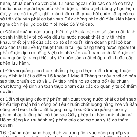
bệnh, chữa bệnh có vốn đầu tư nước ngoài; của các cơ sở có thầy
thuốc nước ngoài trực tiếp khám bệnh, chữa bệnh bằng y học hiện
đại, y học cổ truyền, giải phẫu thẩm mỹ, phục hồi chức năng có cơ
sở trên địa bàn phải có bản sao Giấy chứng nhận đủ điều kiện hành
nghề còn hiệu lực do Bộ Y tế hoặc Sở Y tế cấp.
c) Đối với quảng cáo trang thiết bị y tế của các cơ sở sản xuất, kinh
doanh thiết bị y tế có vốn đầu tư nước ngoài; thiết bị y tế nhập
khẩu, thiết bị y tế của các cơ sở sản xuất, kinh doanh phải có bản
sao các tài liệu về kỹ thuật (nếu là tài liệu bằng tiếng nước ngoài thì
phải được dịch ra tiếng Việt) do nhà sản xuất ban hành đã được cơ
quan quản lý trang thiết bị y tế nước sản xuất chấp nhận hoặc cấp
phép lưu hành.
d) Đối với quảng cáo thực phẩm, phụ gia thực phẩm không thuộc
quy định tại tiết a điểm 1.5 khoản 1 Mục II Thông tư này phải có bản
sao tiêu chuẩn cơ sở và Giấy tiếp nhận hồ sơ công bố tiêu chuẩn
chất lượng vệ sinh an toàn thực phẩm của các cơ quan y tế có thẩm
quyền.
đ) Đối với quảng cáo mỹ phẩm sản xuất trong nước phải có bản sao
Phiếu tiếp nhận bản công bố tiêu chuẩn chất lượng hàng hoá và Bản
công bố tiêu chuẩn chất lượng hàng hoá. Đối với quảng cáo mỹ
phẩm nhập khẩu phải có bản sao Giấy phép lưu hành mỹ phẩm và
Hồ sơ đăng ký lưu hành mỹ phẩm của các cơ quan y tế có thẩm
quyền.
1.6. Quảng cáo hàng hoá, dịch vụ trong lĩnh vực nông nghiệp và