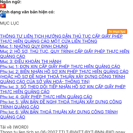
Ngôn ngữ:
Định dạng văn bản hiện có:
MỤC LỤC
In mục lục
THÔNG TƯ LIÊN TỊCH HƯỚNG DẪN THỦ TỤC CẤP GIẤY PHÉP
THỰC HIỆN QUẢNG CÁO MỘT CỬA LIÊN THÔNG
Mục 1: NHỮNG QUY ĐỊNH CHUNG
Mục 2: HỒ SƠ, THỦ TỤC, QUY TRÌNH CẤP GIẤY PHÉP THỰC HIỆN
QUẢNG CÁO
Mục 3: ĐIỀU KHOẢN THI HÀNH
Phụ lục 1: ĐƠN XIN CẤP GIẤY PHÉP THỰC HIỆN QUẢNG CÁO
Phụ lục 2: BIÊN NHẬN HỒ SƠ XIN PHÉP THỰC HIỆN QUẢNG CÁO
(HOẶC HỒ SƠ ĐỀ NGHỊ THOẢ THUẬN XÂY DỰNG CÔNG TRÌNH
QUẢNG CÁO CỦA SỞ VĂN HOÁ- THÔNG TIN)
Phụ lục 3: SỔ THEO DÕI TIẾP NHẬN HỒ SƠ XIN CẤP GIẤY PHÉP
THỰC HIỆN QUẢNG CÁO
Phụ lục 4: GIẤY PHÉP THỰC HIỆN QUẢNG CÁO
Phụ lục 5: VĂN BẢN ĐỀ NGHỊ THOẢ THUẬN XÂY DỰNG CÔNG
TRÌNH QUẢNG CÁO
Phụ lục 6: VĂN BẢN THOẢ THUẬN XÂY DỰNG CÔNG TRÌNH
QUẢNG CÁO
Tải về (WORD)
Thong tu lien tich so 06-2007_TTLT-BVHTT-BYT-BNN-BXD ngay