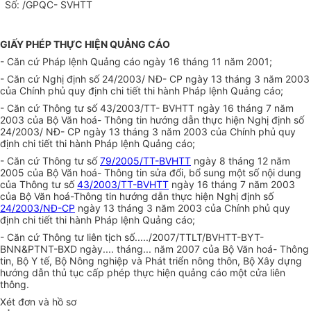
Số: /GPQC- SVHTT
GIẤY PHÉP THỰC HIỆN QUẢNG CÁO
- Căn cứ Pháp lệnh Quảng cáo ngày 16 tháng 11 năm 2001;
- Căn cứ Nghị định số 24/2003/ NĐ- CP ngày 13 tháng 3 năm 2003
của Chính phủ quy định chi tiết thi hành Pháp lệnh Quảng cáo;
- Căn cứ Thông tư số 43/2003/TT- BVHTT ngày 16 tháng 7 năm
2003 của Bộ Văn hoá- Thông tin hướng dẫn thực hiện Nghị định số
24/2003/ NĐ- CP ngày 13 tháng 3 năm 2003 của Chính phủ quy
định chi tiết thi hành Pháp lệnh Quảng cáo;
- Căn cứ Thông tư số
79/2005/TT-BVHTT
ngày 8 tháng 12 năm
2005 của Bộ Văn hoá- Thông tin sửa đổi, bổ sung một số nội dung
của Thông tư số
43/2003/TT-BVHTT
ngày 16 tháng 7 năm 2003
của Bộ Văn hoá-Thông tin hướng dẫn thực hiện Nghị định số
24/2003/NĐ-CP
ngày 13 tháng 3 năm 2003 của Chính phủ quy
định chi tiết thi hành Pháp lệnh Quảng cáo;
- Căn cứ Thông tư liên tịch số...../2007/TTLT/BVHTT-BYT-
BNN&PTNT-BXD ngày.... tháng... năm 2007 của Bộ Văn hoá- Thông
tin, Bộ Y tế, Bộ Nông nghiệp và Phát triển nông thôn, Bộ Xây dựng
hướng dẫn thủ tục cấp phép thực hiện quảng cáo một cửa liên
thông.
Xét đơn và hồ sơ