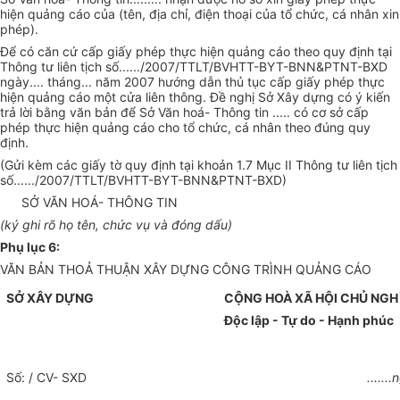
hiện quảng cáo của (tên, địa chỉ, điện thoại của tổ chức, cá nhân xin
phép).
Để có căn cứ cấp giấy phép thực hiện quảng cáo theo quy định tại
Thông tư liên tịch số....../2007/TTLT/BVHTT-BYT-BNN&PTNT-BXD
ngày.... tháng... năm 2007 hướng dẫn thủ tục cấp giấy phép thực
hiện quảng cáo một cửa liên thông. Đề nghị Sở Xây dựng có ý kiến
trả lời bằng văn bản để Sở Văn hoá- Thông tin ..... có cơ sở cấp
phép thực hiện quảng cáo cho tổ chức, cá nhân theo đúng quy
định.
(Gửi kèm các giấy tờ quy định tại khoản 1.7 Mục II Thông tư liên tịch
số....../2007/TTLT/BVHTT-BYT-BNN&PTNT-BXD)
SỞ VĂN HOÁ- THÔNG TIN
(ký ghi rõ họ tên, chức vụ và đóng dấu)
Phụ lục 6:
VĂN BẢN THOẢ THUẬN XÂY DỰNG CÔNG TRÌNH QUẢNG CÁO
SỞ XÂY DỰNG
CỘNG HOÀ XÃ HỘI CHỦ NGH
Độc lập - Tự do - Hạnh phúc
Số: / CV- SXD
......