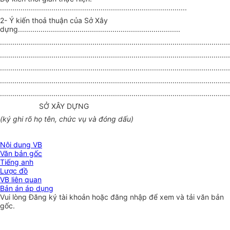
...........................................................................................
2- Ý kiến thoả thuận của Sở Xây
dựng...............................................................................
................................................................................................................
................................................................................................................
................................................................................................................
................................................................................................................
................................................................................................................
SỞ XÂY DỰNG
(ký ghi rõ họ tên, chức vụ và đóng dấu)
Nội dung VB
Văn bản gốc
Tiếng anh
Lược đồ
VB liên quan
Bản án áp dụng
Vui lòng
Đăng ký
tài khoản hoặc
đăng nhập
để xem và tải văn bản
gốc.