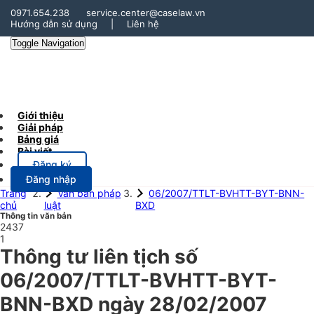
0971.654.238
service.center@caselaw.vn
Hướng dẫn sử dụng
|
Liên hệ
Toggle Navigation
Giới thiệu
Giải pháp
Bảng giá
Bài viết
Đăng ký
Đăng nhập
Trang
Văn bản pháp
06/2007/TTLT-BVHTT-BYT-BNN-
chủ
luật
BXD
Thông tin văn bản
2437
1
Thông tư liên tịch số
06/2007/TTLT-BVHTT-BYT-
BNN-BXD ngày 28/02/2007