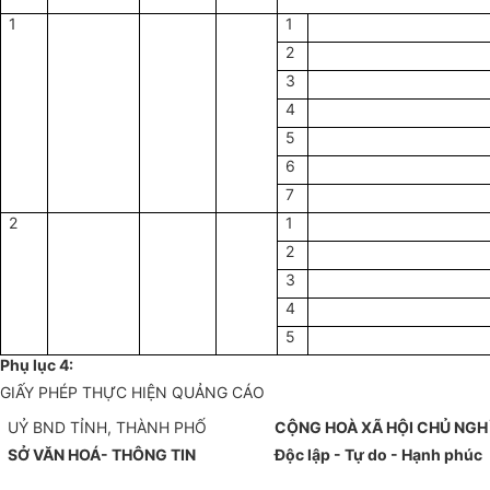
1
1
2
3
4
5
6
7
2
1
2
3
4
5
Phụ lục 4:
GIẤY PHÉP THỰC HIỆN QUẢNG CÁO
UỶ BND TỈNH, THÀNH PHỐ
CỘNG HOÀ XÃ HỘI CHỦ NGH
SỞ VĂN HOÁ- THÔNG TIN
Độc lập - Tự do - Hạnh phúc