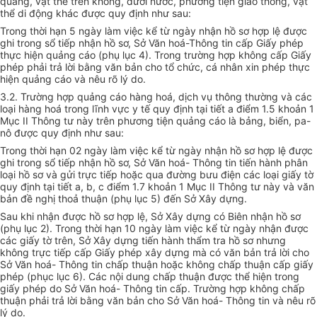
quang, vật thể trên không, dưới nước, phương tiện giao thông, vật
thể di động khác được quy định như sau:
Trong thời hạn 5 ngày làm việc kể từ ngày nhận hồ sơ hợp lệ được
ghi trong sổ tiếp nhận hồ sơ, Sở Văn hoá-Thông tin cấp Giấy phép
thực hiện quảng cáo (phụ lục 4). Trong trường hợp không cấp Giấy
phép phải trả lời bằng văn bản cho tổ chức, cá nhân xin phép thực
hiện quảng cáo và nêu rõ lý do.
3.2. Trường hợp quảng cáo hàng hoá, dịch vụ thông thường và các
loại hàng hoá trong lĩnh vực y tế quy định tại tiết a điểm 1.5 khoản 1
Mục II Thông tư này trên phương tiện quảng cáo là bảng, biển, pa-
nô được quy định như sau:
Trong thời hạn 02 ngày làm việc kể từ ngày nhận hồ sơ hợp lệ được
ghi trong sổ tiếp nhận hồ sơ, Sở Văn hoá- Thông tin tiến hành phân
loại hồ sơ và gửi trực tiếp hoặc qua đường bưu điện các loại giấy tờ
quy định tại tiết a, b, c điểm 1.7 khoản 1 Mục II Thông tư này và văn
bản đề nghị thoả thuận (phụ lục 5) đến Sở Xây dựng.
Sau khi nhận được hồ sơ hợp lệ, Sở Xây dựng có Biên nhận hồ sơ
(phụ lục 2). Trong thời hạn 10 ngày làm việc kể từ ngày nhận được
các giấy tờ trên, Sở Xây dựng tiến hành thẩm tra hồ sơ nhưng
không trực tiếp cấp Giấy phép xây dựng mà có văn bản trả lời cho
Sở Văn hoá- Thông tin chấp thuận hoặc không chấp thuận cấp giấy
phép (phục lục 6). Các nội dung chấp thuận được thể hiện trong
giấy phép do Sở Văn hoá- Thông tin cấp. Trường hợp không chấp
thuận phải trả lời bằng văn bản cho Sở Văn hoá- Thông tin và nêu rõ
lý do.