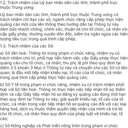
1.2. Trách nhiệm của Uỷ ban nhân dân các tỉnh, thành phố trực
thuộc Trung ương:
Uỷ ban nhân dân các tỉnh, thành phố trực thuộc Trung ương có
trách nhiệm chỉ đạo các sở, ngành chức năng cấp phép thực hiện
quảng cáo một cửa liên thông theo hướng dẫn tại Thông tư này
đảm bảo nhanh chóng, chính xác, thuận lợi cho tổ chức, cá nhân xin
cấp giấy phép; thường xuyên đôn đốc, kiểm tra ngăn ngừa các hiện
tượng tiêu cực trong quá trình cấp phép.
1.3. Trách nhiệm của các Sở:
a) Sở Văn hoá- Thông tin trong phạm vi chức năng, nhiệm vụ có
trách nhiệm chủ trì, phối hợp tiến hành việc cấp Giấy phép thực hiện
quảng cáo cho tổ chức, cá nhân; thu phí, lệ phí theo quy định tại
điểm 3.5 khoản 3 Mục II Thông tư này và chuyển cho các Sở có liên
quan; là đầu mối tiếp nhận khiếu nại, tố cáo của tổ chức, cá nhân
trong quá trình cấp phép thực hiện quảng cáo;
b) Sở Y tế trong phạm vi chức năng, nhiệm vụ có trách nhiệm phối
hợp với Sở Văn hoá- Thông tin thực hiện việc tiếp nhận hồ sơ, thẩm
định và cấp Giấy tiếp nhận hồ sơ đăng ký quảng cáo đúng thời hạn
theo quy định tại Thông tư này; giải quyết khiếu nại, tố cáo của tổ
chức, cá nhân trong việc tiếp nhận hồ sơ quảng cáo đối với các loại
hàng hoá, dịch vụ thuộc thẩm quyền tiếp nhận của mình và trả lời
cho tổ chức, cá nhân theo quy định của pháp luật về khiếu nại, tố
cáo;
c) Sở Nông nghiệp và Phát triển nông thôn trong phạm vi chức