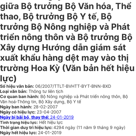
giữa Bộ trưởng Bộ Văn hóa, Thể
thao, Bộ trưởng Bộ Y tế, Bộ
trưởng Bộ Nông nghiệp và Phát
triển nông thôn và Bộ trưởng Bộ
Xây dựng Hướng dẫn giám sát
xuất khẩu hàng dệt may vào thị
trường Hoa Kỳ (Văn bản hết hiệu
lực)
Số hiệu văn bản:
06/2007/TTLT-BVHTT-BYT-BNN-BXD
Loại văn bản:
Thông tư liên tịch
Cơ quan ban hành:
Bộ Nông nghiệp và Phát triển nông thôn, Bộ
Văn hoá-Thông tin, Bộ Xây dựng, Bộ Y tế
Ngày ban hành:
28-02-2007
Ngày có hiệu lực:
23-04-2007
Ngày bị bãi bỏ, thay thế:
24-01-2019
Hết hiệu lực
Tình trạng hiệu lực:
Thời gian duy trì hiệu lực:
4294 ngày
(
11 năm
9 tháng
9 ngày
)
Ngày hết hiệu lực:
24-01-2019