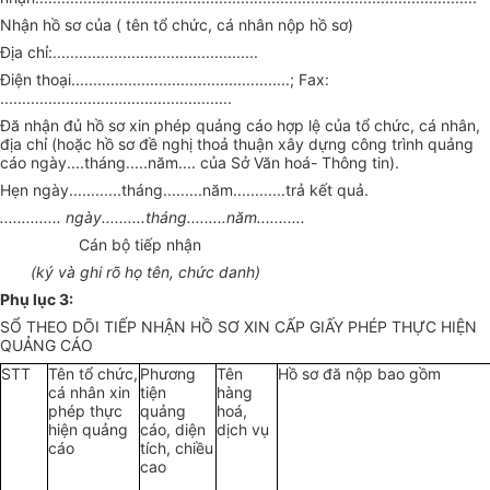
Nhận hồ sơ của ( tên tổ chức, cá nhân nộp hồ sơ)
Địa chỉ:...............................................
Điện thoại..................................................; Fax:
.....................................................
Đă nhận đủ hồ sơ xin phép quảng cáo hợp lệ của tổ chức, cá nhân,
địa chỉ (hoặc hồ sơ đề nghị thoả thuận xây dựng công trình quảng
cáo ngày....tháng.....năm.... của Sở Văn hoá- Thông tin).
Hẹn ngày............tháng.........năm............trả kết quả.
.............. ngày..........tháng.........năm...........
Cán bộ tiếp nhận
(ký và ghi rõ họ tên, chức danh)
Phụ lục 3:
SỔ THEO DÕI TIẾP NHẬN HỒ SƠ XIN CẤP GIẤY PHÉP THỰC HIỆN
QUẢNG CÁO
STT
Tên tổ chức,
Phương
Tên
Hồ sơ đă nộp bao gồm
cá nhân xin
tiện
hàng
phép thực
quảng
hoá,
hiện quảng
cáo, diện
dịch vụ
cáo
tích, chiều
cao