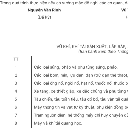
Trong quá trình thực hiện nếu có vướng mắc đề nghị các cơ quan, đ
Nguyễn Văn Rinh
Vũ 
(Đã ký)
(
VŨ KHÍ, KHÍ TÀI SẢN XUẤT, LẮP R
(Ban hành kèm theo Thông 
TT
1
Các loại súng, pháo và phụ tùng súng, pháo.
2
Các loại bom, mìn, lựu đan, đạn (trừ đạn thể thao)
3
Các loại ống nổ, ngòi nổ, hạt nổ, thuốc nổ, thuốc
4
Xe tăng, xe thiết giáp, xe đặc chủng và phụ tùng
5
Tàu chiến, tàu tuần tiễu, tàu đổ bổ, tàu vận tải qu
6
Máy thông tin và vật tư kỹ thuật, phụ kiện đồng b
7
Trạm nguồn điện, hệ thống máy chỉ huy chuyên d
8
Máy và khí tài quang học.