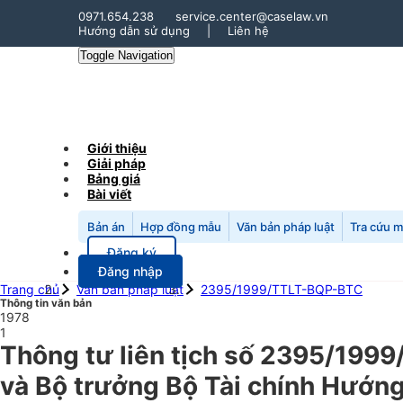
0971.654.238
service.center@caselaw.vn
Hướng dẫn sử dụng
|
Liên hệ
Toggle Navigation
Giới thiệu
Giải pháp
Bảng giá
Bài viết
Bản án
Hợp đồng mẫu
Văn bản pháp luật
Tra cứu 
Đăng ký
Đăng nhập
Trang chủ
Văn bản pháp luật
2395/1999/TTLT-BQP-BTC
Thông tin văn bản
1978
1
Thông tư liên tịch số 2395/199
và Bộ trưởng Bộ Tài chính Hướng