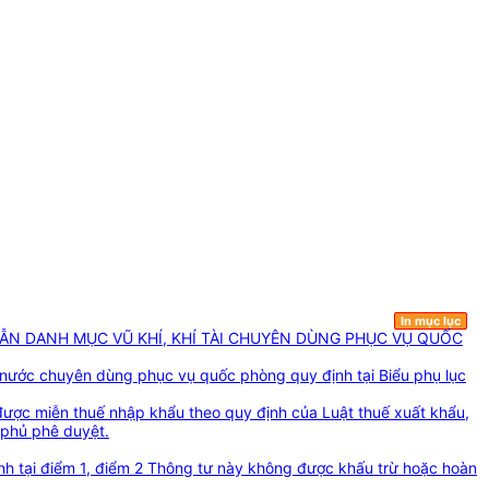
In mục lục
DẪN DANH MỤC VŨ KHÍ, KHÍ TÀI CHUYÊN DÙNG PHỤC VỤ QUỐC
ng nước chuyên dùng phục vụ quốc phòng quy định tại Biểu phụ lục
 được miễn thuế nhập khẩu theo quy định của Luật thuế xuất khẩu,
phủ phê duyệt.
ịnh tại điểm 1, điểm 2 Thông tư này không được khấu trừ hoặc hoàn