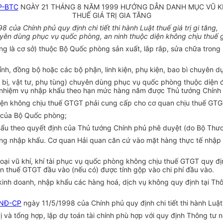
P-BTC
NGÀY 21 THÁNG 8 NĂM 1999 HƯỚNG DẪN DANH MỤC VŨ KH
THUẾ GIÁ TRỊ GIA TĂNG
 của Chính phủ quy định chi tiết thi hành Luật thuế giá trị gi tăng,
yên dùng phục vụ quốc phòng, an ninh thuộc diện không chịu thuế gi
hung là cơ sở) thuộc Bộ Quốc phòng sản xuất, lắp rắp, sửa chữa tro
ỉnh, đồng bộ hoặc các bộ phận, linh kiện, phụ kiện, bao bì chuyên 
iết bị, vật tư, phụ tùng) chuyên dùng phục vụ quốc phòng thuộc diện
 nhiệm vụ nhập khẩu theo hạn mức hàng năm được Thủ tướng Chính 
ện không chịu thuế GTGT phải cung cấp cho cơ quan chịu thuế GTG
 của Bộ Quốc phòng;
hẩu theo quyết định của Thủ tướng Chính phủ phê duyệt (do Bộ Thư
ng nhập khẩu. Cơ quan Hải quan căn cứ vào mặt hàng thực tế nhập k
loại vũ khí, khí tài phục vụ quốc phòng không chịu thuế GTGT quy đ
 thuế GTGT đầu vào (nếu có) được tính gộp vào chi phí đầu vào.
nh doanh, nhập khẩu các hàng hoá, dịch vụ không quy định tại Thông
/NĐ-CP
ngày 11/5/1998 của Chính phủ quy định chi tiết thi hành Luật t
và tổng hợp, lập dự toán tài chính phù hợp với quy định Thông tư n