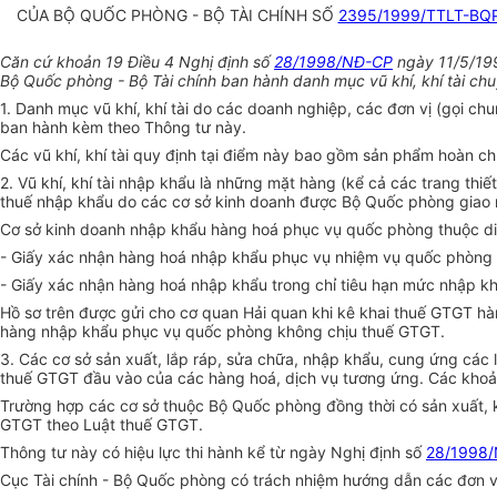
CỦA BỘ QUỐC PHÒNG - BỘ TÀI CHÍNH SỐ
2395/1999/TTLT-BQ
Căn cứ khoản 19 Điều 4 Nghị định số
28/1998/NĐ-CP
ngày 11/5/1998
Bộ Quốc phòng - Bộ Tài chính ban hành danh mục vũ khí, khí tài chu
1. Danh mục vũ khí, khí tài do các doanh nghiệp, các đơn vị (gọi c
ban hành kèm theo Thông tư này.
Các vũ khí, khí tài quy định tại điểm này bao gồm sản phẩm hoàn ch
2. Vũ khí, khí tài nhập khẩu là những mặt hàng (kể cả các trang th
thuế nhập khẩu do các cơ sở kinh doanh được Bộ Quốc phòng giao
Cơ sở kinh doanh nhập khẩu hàng hoá phục vụ quốc phòng thuộc di
- Giấy xác nhận hàng hoá nhập khẩu phục vụ nhiệm vụ quốc phòng
- Giấy xác nhận hàng hoá nhập khẩu trong chỉ tiêu hạn mức nhập k
Hồ sơ trên được gửi cho cơ quan Hải quan khi kê khai thuế GTGT hà
hàng nhập khẩu phục vụ quốc phòng không chịu thuế GTGT.
3. Các cơ sở sản xuất, lắp ráp, sửa chữa, nhập khẩu, cung ứng các 
thuế GTGT đầu vào của các hàng hoá, dịch vụ tương ứng. Các khoản
Trường hợp các cơ sở thuộc Bộ Quốc phòng đồng thời có sản xuất, ki
GTGT theo Luật thuế GTGT.
Thông tư này có hiệu lực thi hành kể từ ngày Nghị định số
28/1998
Cục Tài chính - Bộ Quốc phòng có trách nhiệm hướng dẫn các đơn vị 