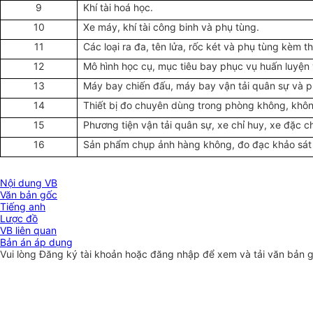
9
Khí tài hoá học.
10
Xe máy, khí tài công binh và phụ tùng.
11
Các loại ra đa, tên lửa, rốc két và phụ tùng kèm t
12
Mô hình học cụ, mục tiêu bay phục vụ huấn luyện v
13
Máy bay chiến đấu, máy bay vận tải quân sự và p
14
Thiết bị đo chuyên dùng trong phòng không, khô
15
Phương tiện vận tải quân sự, xe chỉ huy, xe đặc c
16
Sản phẩm chụp ảnh hàng không, đo đạc khảo sát đ
Nội dung VB
Văn bản gốc
Tiếng anh
Lược đồ
VB liên quan
Bản án áp dụng
Vui lòng
Đăng ký
tài khoản hoặc
đăng nhập
để xem và tải văn bản 