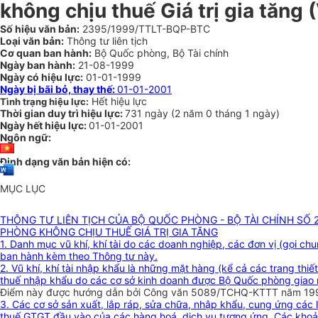
không chịu thuế Giá trị gia tăng 
Số hiệu văn bản:
2395/1999/TTLT-BQP-BTC
Loại văn bản:
Thông tư liên tịch
Cơ quan ban hành:
Bộ Quốc phòng, Bộ Tài chính
Ngày ban hành:
21-08-1999
Ngày có hiệu lực:
01-01-1999
Ngày bị bãi bỏ, thay thế:
01-01-2001
Hết hiệu lực
Tình trạng hiệu lực:
Thời gian duy trì hiệu lực:
731 ngày
(
2 năm
0 tháng
1 ngày
)
Ngày hết hiệu lực:
01-01-2001
Ngôn ngữ:
Định dạng văn bản hiện có:
MỤC LỤC
THÔNG TƯ LIÊN TỊCH CỦA BỘ QUỐC PHÒNG - BỘ TÀI CHÍNH SỐ
PHÒNG KHÔNG CHỊU THUẾ GIÁ TRỊ GIA TĂNG
1. Danh mục vũ khí, khí tài do các doanh nghiệp, các đơn vị (gọi c
ban hành kèm theo Thông tư này.
2. Vũ khí, khí tài nhập khẩu là những mặt hàng (kể cả các trang th
thuế nhập khẩu do các cơ sở kinh doanh được Bộ Quốc phòng giao
Điểm này được hướng dẫn bởi Công văn 5089/TCHQ-KTTT năm 1999
3. Các cơ sở sản xuất, lắp ráp, sửa chữa, nhập khẩu, cung ứng các 
thuế GTGT đầu vào của các hàng hoá, dịch vụ tương ứng. Các khoản