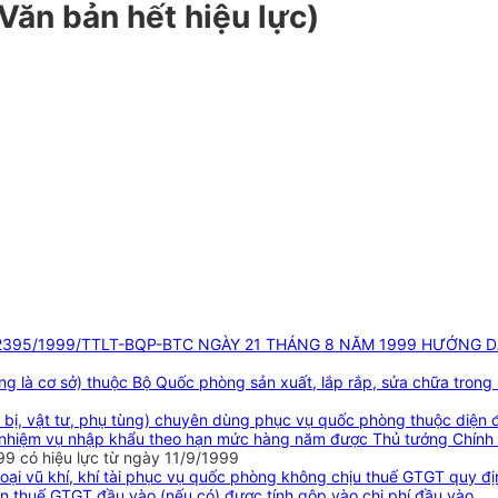
(Văn bản hết hiệu lực)
 2395/1999/TTLT-BQP-BTC NGÀY 21 THÁNG 8 NĂM 1999 HƯỚNG 
hung là cơ sở) thuộc Bộ Quốc phòng sản xuất, lắp rắp, sửa chữa tro
iết bị, vật tư, phụ tùng) chuyên dùng phục vụ quốc phòng thuộc diện
 nhiệm vụ nhập khẩu theo hạn mức hàng năm được Thủ tướng Chính 
 có hiệu lực từ ngày 11/9/1999
loại vũ khí, khí tài phục vụ quốc phòng không chịu thuế GTGT quy đ
 thuế GTGT đầu vào (nếu có) được tính gộp vào chi phí đầu vào.