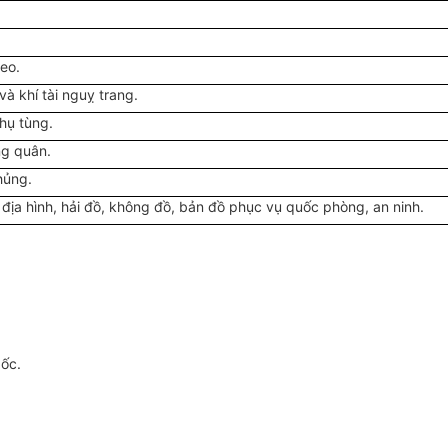
heo.
à khí tài nguỵ trang.
hụ tùng.
ng quân.
hủng.
ịa hình, hải đồ, không đồ, bản đồ phục vụ quốc phòng, an ninh.
gốc.