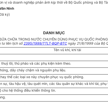
ơn vị và doanh nghiệp phản ảnh kịp thời về Bộ Quốc phòng và Bộ Tà
Văn Ninh
Đã ký)
DANH MỤC
ÁP, SỬA CHỮA TRONG NƯỚC CHUYÊN DÙNG PHỤC VỤ QUỐC PHÒNG 
tư liên tịch số
2395/1999/TTLT-BQP-BTC
ngày 21/8/1999 của Bộ Qu
Tên vũ khí, khí tài
, thuỷ lôi, thủ pháo và các phụ kiện kèm theo.
 phóng, dây cháy chậm và nguyên phụ liệu.
 thay thế các loại xe này chuyên phục vụ quốc phòng.
ân sự, tàu hậu vệ, tàu quét mìn, các tàu quân sự khác và khí tài, phụ
ộ cho hệ thống điều khiển thông tin.
ùng.