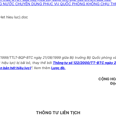
ONG NƯỚC CHUYÊN DÙNG PHỤC VỤ QUỐC PHÒNG KHÔNG CHỊU THUẾ
et hieu luc).doc
5/1999/TTLT-BQP-BTC ngày 21/08/1999 giữa Bộ trưởng Bộ Quốc phòng v
hiệu lực) bị bãi bỏ, thay thế bởi
Thông tư số 122/2000/TT-BTC ngày 29
ăn bản hết hiệu lực)
”.
Xem thêm
Lược đồ.
CỘNG HOÀ
Độc
THÔNG TƯ LIÊN TỊCH