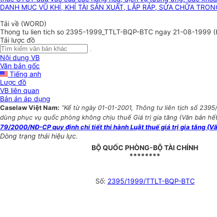
DANH MỤC VŨ KHÍ, KHÍ TÀI SẢN XUẤT, LẮP RÁP, SỬA CHỮA TR
Tải về (WORD)
Thong tu lien tich so 2395-1999_TTLT-BQP-BTC ngay 21-08-1999 (H
Tải lược đồ
Nội dung VB
Văn bản gốc
Tiếng anh
Lược đồ
VB liên quan
Bản án áp dụng
Caselaw Việt Nam:
“Kể từ ngày 01-01-2001, Thông tư liên tịch số 239
dùng phục vụ quốc phòng không chịu thuế Giá trị gia tăng (Văn bản hết 
79/2000/NĐ-CP quy định chi tiết thi hành Luật thuế giá trị gia tăng (V
Dòng trạng thái hiệu lực.
BỘ QUỐC PHÒNG-BỘ TÀI CHÍNH
********
Số:
2395/1999/TTLT-BQP-BTC