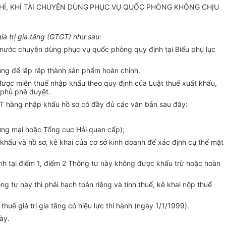
Í, KHÍ TÀI CHUYÊN DÙNG
PHỤC VỤ QUỐC PHÒNG KHÔNG CHỊU
á trị gia tăng (GTGT) như sau:
ng nước chuyên dùng phục vụ quốc phòng quy định tại Biểu phụ lục
dụng để lắp rắp thành sản phẩm hoàn chỉnh.
 được miễn thuế nhập khẩu theo quy định của Luật thuế xuất khẩu,
phủ phê duyệt.
T hàng nhập khẩu hồ sơ có đầy đủ các văn bản sau đây:
ơng mại hoặc Tổng cục Hải quan cấp);
hẩu và hồ sơ, kê khai của cơ sở kinh doanh để xác định cụ thể mặt
ịnh tại điểm 1, điểm 2 Thông tư này không được khấu trừ hoặc hoàn
 tư này thì phải hạch toán riêng và tính thuế, kê khai nộp thuế
huế giá trị gia tăng có hiệu lực thi hành (ngày 1/1/1999).
ày.