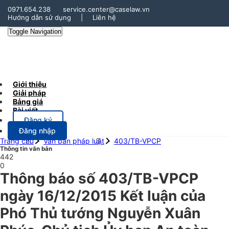
0971.654.238
service.center@caselaw.vn
Hướng dẫn sử dụng
|
Liên hệ
Toggle Navigation
Giới thiệu
Giải pháp
Bảng giá
Bài viết
Đăng ký
Đăng nhập
Trang chủ
Văn bản pháp luật
403/TB-VPCP
Thông tin văn bản
442
0
Thông báo số 403/TB-VPCP
ngày 16/12/2015 Kết luận của
Phó Thủ tướng Nguyễn Xuân