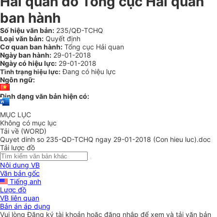
Hải quan do Tổng cục Hải quan
ban hành
Số hiệu văn bản:
235/QĐ-TCHQ
Loại văn bản:
Quyết định
Cơ quan ban hành:
Tổng cục Hải quan
Ngày ban hành:
29-01-2018
Ngày có hiệu lực:
29-01-2018
Đang có hiệu lực
Tình trạng hiệu lực:
Ngôn ngữ:
Định dạng văn bản hiện có:
MỤC LỤC
Không có mục lục
Tải về (WORD)
Quyet dinh so 235-QD-TCHQ ngay 29-01-2018 (Con hieu luc).doc
Tải lược đồ
Nội dung VB
Văn bản gốc
Tiếng anh
Lược đồ
VB liên quan
Bản án áp dụng
Vui lòng
Đăng ký
tài khoản hoặc
đăng nhập
để xem và tải văn bản