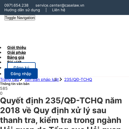
0971.654.238
service.center@caselaw.vn
Hướng dẫn sử dụng
|
Liên hệ
Toggle Navigation
Giới thiệu
Giải pháp
Bảng giá
Bài viết
Đăng ký
Đăng nhập
Trang chủ
Văn bản pháp luật
235/QĐ-TCHQ
Thông tin văn bản
585
0
Quyết định 235/QĐ-TCHQ năm
2018 về Quy định xử lý sau
thanh tra, kiểm tra trong ngành