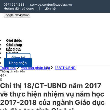
0971.654.238
service.center@caselaw.vn
Hướng dẫn sử dụng
|
Liên hệ
Toggle Navigation
Giới thiệu
Giải pháp
Bảng giá
Bài viết
Đăng ký
Đăng nhập
Trang chủ
Văn bản pháp luật
18/CT-UBND
Thông tin văn bản
447
0
Chỉ thị 18/CT-UBND năm 2017
về thực hiện nhiệm vụ năm học
2017-2018 của ngành Giáo dục