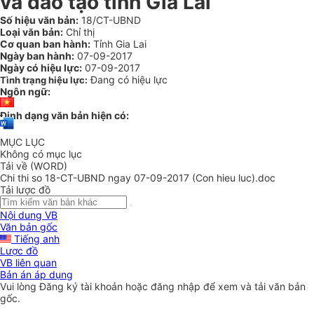
và đào tạo tỉnh Gia Lai
Số hiệu văn bản:
18/CT-UBND
Loại văn bản:
Chỉ thị
Cơ quan ban hành:
Tỉnh Gia Lai
Ngày ban hành:
07-09-2017
Ngày có hiệu lực:
07-09-2017
Đang có hiệu lực
Tình trạng hiệu lực:
Ngôn ngữ:
Định dạng văn bản hiện có:
MỤC LỤC
Không có mục lục
Tải về (WORD)
Chi thi so 18-CT-UBND ngay 07-09-2017 (Con hieu luc).doc
Tải lược đồ
Nội dung VB
Văn bản gốc
Tiếng anh
Lược đồ
VB liên quan
Bản án áp dụng
Vui lòng
Đăng ký
tài khoản hoặc
đăng nhập
để xem và tải văn bản
gốc.