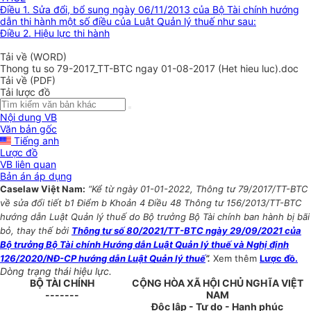
Điều 1. Sửa đổi, bổ sung ngày 06/11/2013 của Bộ Tài chính hướng
dẫn thi hành một số điều của Luật Quản lý thuế như sau:
Điều 2. Hiệu lực thi hành
Tải về (WORD)
Thong tu so 79-2017_TT-BTC ngay 01-08-2017 (Het hieu luc).doc
Tải về (PDF)
Tải lược đồ
Nội dung VB
Văn bản gốc
Tiếng anh
Lược đồ
VB liên quan
Bản án áp dụng
Caselaw Việt Nam:
“Kể từ ngày 01-01-2022, Thông tư 79/2017/TT-BTC
về sửa đổi tiết b1 Điểm b Khoản 4 Điều 48 Thông tư 156/2013/TT-BTC
hướng dẫn Luật Quản lý thuế do Bộ trưởng Bộ Tài chính ban hành bị bãi
bỏ, thay thế bởi
Thông tư số 80/2021/TT-BTC ngày 29/09/2021 của
Bộ trưởng Bộ Tài chính Hướng dẫn Luật Quản lý thuế và Nghị định
126/2020/NĐ-CP hướng dẫn Luật Quản lý thuế
”.
Xem thêm
Lược đồ.
Dòng trạng thái hiệu lực.
BỘ TÀI CHÍNH
CỘNG HÒA XÃ HỘI CHỦ NGHĨA VIỆT
-------
NAM
Độc lập - Tự do - Hạnh phúc