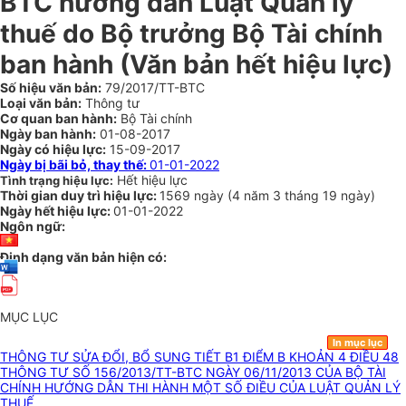
BTC hướng dẫn Luật Quản lý
thuế do Bộ trưởng Bộ Tài chính
ban hành
(Văn bản hết hiệu lực)
Số hiệu văn bản:
79/2017/TT-BTC
Loại văn bản:
Thông tư
Cơ quan ban hành:
Bộ Tài chính
Ngày ban hành:
01-08-2017
Ngày có hiệu lực:
15-09-2017
Ngày bị bãi bỏ, thay thế:
01-01-2022
Hết hiệu lực
Tình trạng hiệu lực:
Thời gian duy trì hiệu lực:
1569 ngày
(
4 năm
3 tháng
19 ngày
)
Ngày hết hiệu lực:
01-01-2022
Ngôn ngữ:
Định dạng văn bản hiện có:
MỤC LỤC
In mục lục
THÔNG TƯ SỬA ĐỔI, BỔ SUNG TIẾT B1 ĐIỂM B KHOẢN 4 ĐIỀU 48
THÔNG TƯ SỐ 156/2013/TT-BTC NGÀY 06/11/2013 CỦA BỘ TÀI
CHÍNH HƯỚNG DẪN THI HÀNH MỘT SỐ ĐIỀU CỦA LUẬT QUẢN LÝ
THUẾ