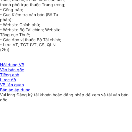
thành phố trực thuộc Trung ương;
- Công b
á
o;
- Cục Kiểm tra văn bản (Bộ Tư
pháp);
- Website Chính phủ;
- Website Bộ Tài chính; Website
Tổng cục Thuế;
- Các đơn vị thuộc Bộ Tài chính;
- Lưu: VT, TCT (VT, CS, QLN
(2b)).
Nội dung VB
Văn bản gốc
Tiếng anh
Lược đồ
VB liên quan
Bản án áp dụng
Vui lòng
Đăng ký
tài khoản hoặc
đăng nhập
để xem và tải văn bản
gốc.