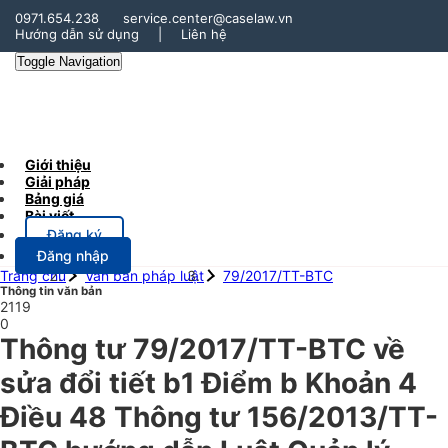
0971.654.238
service.center@caselaw.vn
Hướng dẫn sử dụng
|
Liên hệ
Toggle Navigation
Giới thiệu
Giải pháp
Bảng giá
Bài viết
Đăng ký
Đăng nhập
Trang chủ
Văn bản pháp luật
79/2017/TT-BTC
Thông tin văn bản
2119
0
Thông tư 79/2017/TT-BTC về
sửa đổi tiết b1 Điểm b Khoản 4
Điều 48 Thông tư 156/2013/TT-