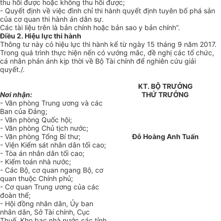
thu hồi được hoặc không thu hồi được;
- Quyết định về việc đ
ì
nh chỉ thi hành quyết định tuyên bố phá sản
của cơ quan thi hành án dân sự.
Các tài liệu trên là bản ch
í
nh hoặc bản sao y bản chính”.
Điều 2. Hiệu lực thi hành
Thông tư này có hiệu lực thi hành kể từ ngày 15 tháng 9 năm 2017.
Trong quá trình thực hiện nến có vướng mắc, đề nghị các tổ chức,
cá nhân phản ánh kịp thời về Bộ Tài chính để nghiên c
ứ
u giải
quyết./.
KT. BỘ TRƯỞNG
Nơi nhận:
THỨ TRƯỞNG
- Văn phòng Trung ương và các
Ban c
ủ
a Đảng;
- Văn phòng Quốc hội;
- Văn phòng Chủ tịch nước;
- V
ă
n phòng T
ổ
ng Bí thư;
Đỗ Hoàng Anh Tuấn
- Viện Kiểm sát nhân dân t
ố
i cao;
- T
òa
án nhân dân tối cao;
- Kiểm toán nh
à
nước;
- Các Bộ, cơ quan ngang Bộ, cơ
quan thuộc Chính phủ
;
- Cơ quan Trung ương của các
đoàn thể;
- Hội đồng nhân dân, Ủy ban
nhân dân, Sở Tài chính, Cục
Thuế, Kho bạc nhà nước các t
ỉ
nh,