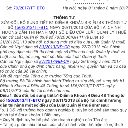
---------------
Số:
79/2017/TT-BTC
Hà Nội, ngày
01
tháng
8
năm 2017
THÔNG TƯ
SỬA ĐỔI, BỔ SUNG TIẾT B1 ĐIỂM B KHOẢN 4 ĐIỀU 48 THÔNG TƯ
SỐ
156/2013/TT-BTC
NGÀY 06/11/2013 CỦA BỘ TÀI CHÍNH
HƯỚNG DẪN THI HÀNH MỘT SỐ ĐIỀU CỦA LUẬT QUẢN LÝ THUẾ
Căn cứ Luật Quản lý thuế s
ố
78/2
00
6/QH 11 và Luật s
ố
21/2012/QH
1
3 s
ử
a đổi, bổ sung một số điều của Luật Quản lý thuế;
Căn cứ Nghị định số
83/2013/NĐ-CP
ngày 22/7/2013 của Chính
phủ quy định chi t
iế
t thi hành một số điều của Luật Quản lý thuế và
Luật sửa đổi, bổ sung một số điều của Luật Quản lý thuế;
Căn cứ Nghị định số
87/2017/NĐ-CP
ngày 26 tháng 7 năm 2017
của Chính phủ quy định chức năng, nhiệm vụ, quyền hạn và cơ cấu
tổ chức của Bộ Tài chính;
Xét đề nghị của Tổng cục trưởng Tổng cục Thuế,
Bộ trưởng Bộ Tài chính ban hành Thông tư s
ử
a đổi, bổ sung tiết b
1
Điểm b Khoản 4 Điều 48 Thông tư số
1
56/20
1
3/TT-BTC ngày
06/11/2013 của Bộ Tài ch
ín
h như sau:
Điều 1. Sửa đổi, bổ sung tiết b1 Điểm b Khoản 4 Điều 48 Thông tư
số
156/2013/TT-BTC
ngày 06/11/2013 của Bộ Tài chính hướng
dẫn thi hành một số điều của Luật Quản lý thuế như sau:
“b.
1
) Đối với trường hợp doanh nghiệp bị tuyên bố phá sản theo quy
định tại điểm a khoản 1 Điều này:
- Quyết định tuyên bố phá sản doanh nghiệp của Tòa án;
- Tài liệu phân chia tài sản của chấp hành viên thể hiện số nợ thuế