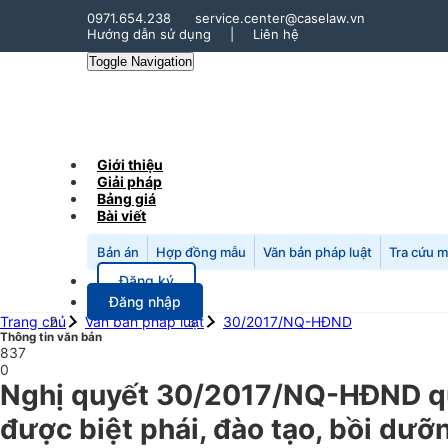
0971.654.238
service.center@caselaw.vn
Hướng dẫn sử dụng
|
Liên hệ
Toggle Navigation
Giới thiệu
Giải pháp
Bảng giá
Bài viết
Bản án
Hợp đồng mẫu
Văn bản pháp luật
Tra cứu 
Đăng ký
Đăng nhập
Trang chủ
Văn bản pháp luật
30/2017/NQ-HĐND
Thông tin văn bản
837
0
Nghị quyết 30/2017/NQ-HĐND quy 
được biệt phái, đào tạo, bồi dưỡ