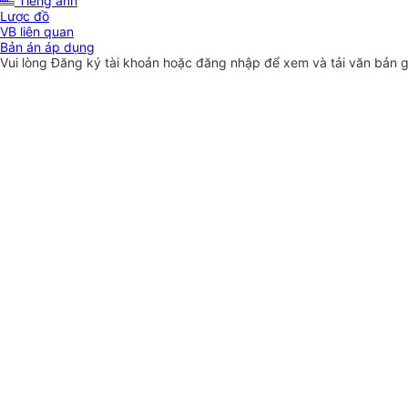
Tiếng anh
Lược đồ
VB liên quan
Bản án áp dụng
Vui lòng
Đăng ký
tài khoản hoặc
đăng nhập
để xem và tải văn bản 