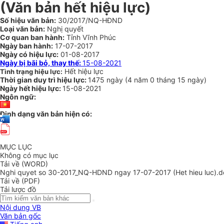
(Văn bản hết hiệu lực)
Số hiệu văn bản:
30/2017/NQ-HĐND
Loại văn bản:
Nghị quyết
Cơ quan ban hành:
Tỉnh Vĩnh Phúc
Ngày ban hành:
17-07-2017
Ngày có hiệu lực:
01-08-2017
Ngày bị bãi bỏ, thay thế:
15-08-2021
Hết hiệu lực
Tình trạng hiệu lực:
Thời gian duy trì hiệu lực:
1475 ngày
(
4 năm
0 tháng
15 ngày
)
Ngày hết hiệu lực:
15-08-2021
Ngôn ngữ:
Định dạng văn bản hiện có:
MỤC LỤC
Không có mục lục
Tải về (WORD)
Nghi quyet so 30-2017_NQ-HDND ngay 17-07-2017 (Het hieu luc).d
Tải về (PDF)
Tải lược đồ
Nội dung VB
Văn bản gốc