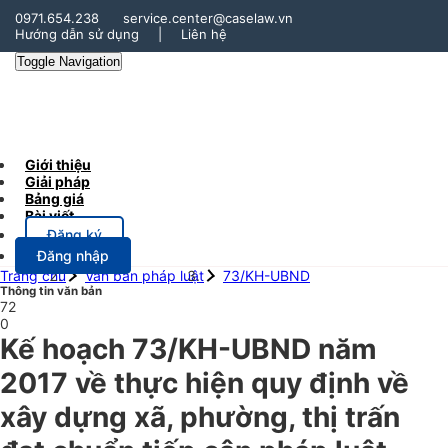
0971.654.238
service.center@caselaw.vn
Hướng dẫn sử dụng
|
Liên hệ
Toggle Navigation
Giới thiệu
Giải pháp
Bảng giá
Bài viết
Đăng ký
Đăng nhập
Trang chủ
Văn bản pháp luật
73/KH-UBND
Thông tin văn bản
72
0
Kế hoạch 73/KH-UBND năm
2017 về thực hiện quy định về
xây dựng xã, phường, thị trấn