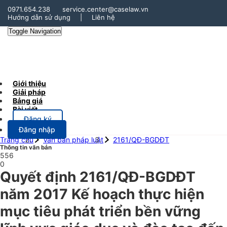
0971.654.238
service.center@caselaw.vn
Hướng dẫn sử dụng
|
Liên hệ
Toggle Navigation
Giới thiệu
Giải pháp
Bảng giá
Bài viết
Đăng ký
Đăng nhập
Trang chủ
Văn bản pháp luật
2161/QĐ-BGDĐT
Thông tin văn bản
556
0
Quyết định 2161/QĐ-BGDĐT
năm 2017 Kế hoạch thực hiện
mục tiêu phát triển bền vững