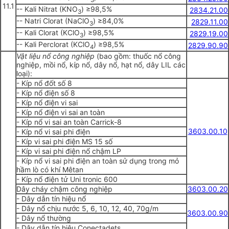
11.1
-- Kali Nitrat (KNO
) ≥98,5%
2834.21.00
3
-- Natri Clorat (NaClO
) ≥84,0%
2829.11.00
3
-- Kali Clorat (KClO
) ≥98,5%
2829.19.00
3
-- Kali Perclorat (KClO
) ≥98,5%
2829.90.90
4
Vật liệu nổ công nghiệp
(bao gồm: thuốc nổ công
nghiệp, mồi nổ, kíp nổ, dây nổ, hạt nổ, dây LIL các
loại):
- Kíp nổ đốt số 8
- Kíp nổ điện số 8
- Kíp nổ điện vi sai
- Kíp nổ điện vi sai an toàn
- Kíp nổ vi sai an toàn Carrick-8
3603.00.10
- Kíp nổ vi sai phi điện
- Kíp vi sai phi điện MS 15 số
- Kíp vi sai phi điện nổ chậm LP
- Kíp nổ vi sai phi điện an toàn sử dụng trong mỏ
hầm lò có khí Mêtan
- Kíp nổ điện tử Uni tronic 600
Dây cháy chậm công nghiệp
3603.00.20
- Dây dẫn tín hiệu nổ
- Dây nổ chịu nước 5, 6, 10, 12, 40, 70g/m
3603.00.90
- Dây nổ thường
- Dây dẫn tín hiệu Conectadets