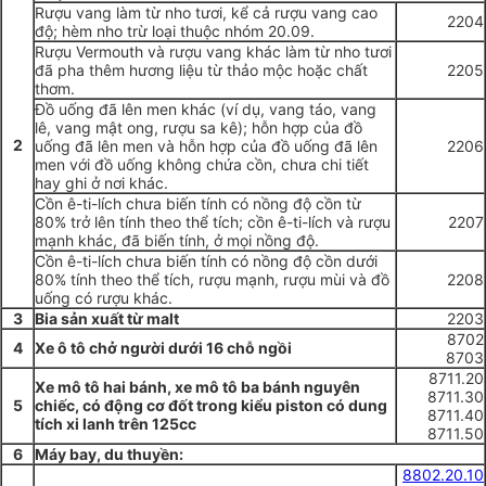
Rượu vang làm từ nho tươi, kể cả rượu vang cao
2204
độ; hèm nho trừ loại thuộc nhóm 20.09.
Rượu Vermouth và rượu vang khác làm từ nho tươi
đã pha thêm hương liệu từ thảo mộc hoặc chất
2205
thơm.
Đồ uống đã lên men khác (ví dụ, vang táo, vang
lê, vang mật ong, rượu sa kê); hỗn hợp của đồ
2
uống đã lên men và hỗn hợp của đồ uống đã lên
2206
men với đồ uống không chứa cồn, chưa chi tiết
hay ghi ở nơi khác.
Cồn ê-ti-lích chưa biến tính có nồng độ cồn từ
80% trở lên tính theo thể tích; cồn ê-ti-lích và rượu
2207
mạnh khác, đã biến tính, ở mọi nồng độ.
Cồn ê-ti-lích chưa biến tính có nồng độ cồn dưới
80% tính theo thể tích, rượu mạnh, rượu mùi và đồ
2208
uống có rượu khác.
3
Bia sản xuất từ malt
2203
8702
4
Xe ô tô chở
người dưới 16 chỗ ngồi
8703
8711.20
Xe mô tô hai bánh, xe mô tô ba bánh nguyên
8711.30
5
chiếc, có động cơ
đốt trong kiểu piston có dung
8711.40
tích xi
lanh trên 125cc
8711.50
6
Máy bay, du thuyền:
8802.20.10