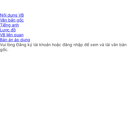
Nội dung VB
Văn bản gốc
Tiếng anh
Lược đồ
VB liên quan
Bản án áp dụng
Vui lòng
Đăng ký
tài khoản hoặc
đăng nhập
để xem và tải văn bản
gốc.