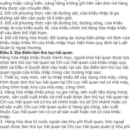
xuống hoặc cảng biển, cảng hàng không ghi trên vận đơn nơi hàng
hóa được vận chuyển đến.
2. Đối với phương thức vận tải đường sắt, cửa khẩu nhập là ga
đường sắt liên vận quốc tế ở biên giới.
3. Đối với phương thức vận tải đường bộ, đường sông, cửa khẩu
nhập là cửa khẩu quốc tế, cửa khẩu chính nơi hàng hóa nhập khẩu
đi vào lãnh thổ Việt Nam.
4. Đối với hàng hóa thuộc đối tượng áp dụng biện pháp chỉ định cửa
khẩu nhập khẩu thì cửa khẩu nhập thực hiện theo quy định tại Luật
Quản lý ngoại thương.
Điều 5. Địa điểm làm thủ tục hải quan
Hàng hóa nhập khẩu thuộc Danh mục, người khai hải quan được lựa
chọn làm thủ tục hải quan tại Chi cục Hải quan cửa khẩu nhập quy
định tại Điều 4 Quyết định này hoặc tại các địa điểm làm thủ tục hải
quan ngoài cửa khẩu nhập trong các trường hợp sau:
1. Thiết bị, máy móc, vật tư nhập khẩu để xây dựng nhà máy, công
trình được làm thủ tục hải quan tại Chi cục Hải quan nơi có nhà máy,
công trình hoặc kho của nhà máy, công trình.
2. Hàng hóa nhập khẩu phục vụ gia công, sản xuất tiêu dùng trong
nước, sản xuất xuất khẩu và chế xuất được làm thủ tục hải quan tại
Chi cục Hải quan nơi có trụ sở chính hoặc trụ sở Chi nhánh hoặc cơ
sở sản xuất; Chi cục Hải quan quản lý hàng gia công, sản xuất
thuộc Cục Hải quan nơi có cơ sở sản xuất hoặc nơi có cửa khẩu
nhập.
3. Hàng hóa đưa từ nước ngoài vào khu phi thuế quan, kho ngoại
quan được làm thủ tục hải quan tại Chi cục Hải quan quản lý khu phi