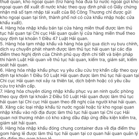
thuế quan, kho ngoại quan (trừ hàng hóa đưa từ nước ngoài gửi kho
ngoại quan để xuất đi nước khác theo quy định phải có Giấy chứng
nhận mã số tạm nhập tái xuất của Bộ Công Thương chỉ được gửi
kho ngoại quan tại tỉnh, thành phố nơi có cửa khẩu nhập hoặc cửa
khẩu xuất).
4. Hàng hóa nhập khẩu bán tại cửa hàng miễn thuế được làm thủ
tục hải quan tại Chi cục Hải quan quản lý cửa hàng miễn thuế theo
quy định tại khoản 1 Điều 47 Luật Hải quan.
5. Hàng hóa tạm nhập khẩu và hàng hóa gửi qua dịch vụ bưu chính,
dịch vụ chuyển phát nhanh được làm thủ tục hải quan tại các địa
điểm theo Nghị định của Chính phủ quy định chi tiết và biện pháp
thi hành Luật Hải quan về thủ tục hải quan, kiểm tra, giám sát, kiểm
soát hải quan.
6. Hàng hóa nhập khẩu phục vụ yêu cầu cứu trợ khẩn cấp theo quy
định tại khoản 1 Điều 50 Luật Hải quan được làm thủ tục hải quan tại
Chi cục Hải quan nơi xảy ra thiên tai, dịch bệnh hoặc có yêu cầu
cứu trợ khẩn cấp.
7. Hàng hóa chuyên dùng nhập khẩu phục vụ an ninh quốc phòng
theo quy định tại khoản 2 Điều 50 Luật Hải quan được làm thủ tục
hải quan tại Chi cục Hải quan theo đề nghị của người khai hải quan.
8. Xăng các loại nhập khẩu từ nước ngoài hoặc từ kho ngoại quan
nhập khẩu vào nội địa được làm thủ tục hải quan tại Chi cục Hải
quan nơi thương nhân có kho xăng dầu đáp ứng điều kiện kiểm tra,
giám sát hải quan.
9. Hàng hóa nhập khẩu đóng chung container đưa về địa điểm thu
gom hàng lẻ được làm thủ tục hải quan tại cơ quan hải quan quản lý
địa điểm thu gom hàng lẻ.