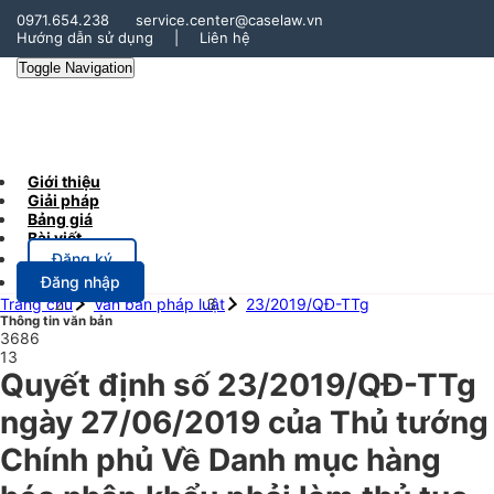
0971.654.238
service.center@caselaw.vn
Hướng dẫn sử dụng
|
Liên hệ
Toggle Navigation
Giới thiệu
Giải pháp
Bảng giá
Bài viết
Đăng ký
Đăng nhập
Trang chủ
Văn bản pháp luật
23/2019/QĐ-TTg
Thông tin văn bản
3686
13
Quyết định số 23/2019/QĐ-TTg
ngày 27/06/2019 của Thủ tướng
Chính phủ Về Danh mục hàng