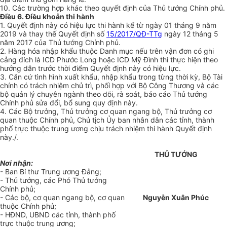
10. Các trường hợp khác theo quyết định của Thủ tướng Chính phủ.
Điều 6. Điều khoản thi hành
1. Quyết định này có hiệu lực thi hành kể từ ngày 01 tháng 9 năm
2019 và thay thế Quyết định số
15/2017/QĐ-TTg
ngày 12 tháng 5
năm 2017 của Thủ tướng Chính phủ.
2. Hàng hóa nhập khẩu thuộc Danh mục nếu trên vận đơn có ghi
cảng đích là ICD Phước Long hoặc ICD Mỹ Đình thì thực hiện theo
hướng dẫn trước thời điểm Quyết định này có hiệu lực.
3. Căn cứ tình hình xuất khẩu, nhập khẩu trong từng thời kỳ, Bộ Tài
chính có trách nhiệm chủ trì, phối hợp với Bộ Công Thương và các
bộ quản lý chuyên ngành theo dõi, rà soát, báo cáo Thủ tướng
Chính phủ sửa đổi, bổ sung quy định này.
4. Các Bộ trưởng, Thủ trưởng cơ quan ngang bộ, Thủ trưởng cơ
quan thuộc Chính phủ, Chủ tịch Ủy ban nhân dân các tỉnh, thành
phố trực thuộc trung ương chịu trách nhiệm thi hành Quyết định
này./.
THỦ TƯỚNG
Nơi nhận:
- Ban Bí thư Trung ương Đảng;
- Thủ tướng, các Phó Thủ tướng
Chính phủ;
- Các bộ, cơ quan ngang bộ, cơ quan
Nguyễn Xuân Phúc
thuộc Chính phủ;
- HĐND, UBND các tỉnh, thành phố
trực thuộc trung ương;