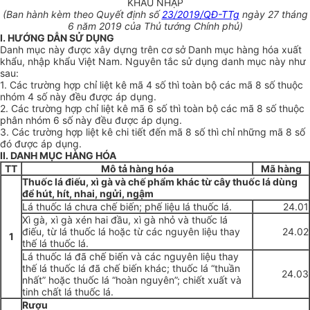
KHẨU NHẬP
(Ban hành kèm theo Quyết định số
23/2019/QĐ-TTg
ngày 27 tháng
6 năm 2019 của Thủ tướng Chính phủ)
I. HƯỚNG DẪN SỬ DỤNG
Danh mục này được xây dựng trên cơ sở Danh mục hàng hóa xuất
khẩu, nhập khẩu Việt Nam. Nguyên tắc sử dụng danh mục này như
sau:
1. Các trường hợp chỉ liệt kê mã 4 số thì toàn bộ các mã 8 số thuộc
nhóm 4 số này đều được áp dụng.
2. Các trường hợp chỉ liệt kê mã 6 số thì toàn bộ các mã 8 số thuộc
phân nhóm 6 số này đều được áp dụng.
3. Các trường hợp liệt kê chi tiết đến mã 8 số thì chỉ những mã 8 số
đó được áp dụng.
II
. DANH MỤC HÀNG HÓA
TT
Mô tả hàng hóa
Mã hàng
Thuốc lá điếu, xì gà và chế phẩm khác từ cây thuốc lá dùng
để hút, hít, nhai, ngửi, ngậm
Lá thuốc lá chưa chế biến; phế liệu lá thuốc lá.
24.01
Xì gà, xì gà xén hai đầu, xì gà nhỏ và thuốc lá
điếu, từ lá thuốc lá hoặc từ các nguyên liệu thay
24.02
1
thế lá thuốc lá.
Lá thuốc lá đã chế biến và các nguyên liệu thay
thế lá thuốc lá đã chế biến khác; thuốc lá “thuần
24.03
nhất” hoặc thuốc lá “hoàn nguyên”; chiết xuất và
tinh chất lá thuốc lá.
Rượu