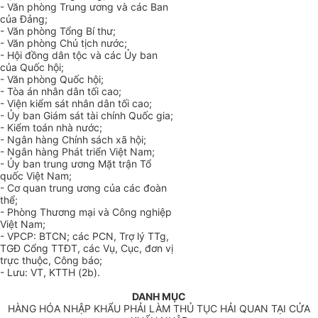
- Văn phòng Trung ương và các Ban
của Đảng;
- Văn phòng Tổng Bí thư;
- Văn phòng Chủ tịch nước;
- Hội đồng dân tộc và các Ủy ban
của Quốc hội;
- Văn phòng Quốc hội;
- Tòa án nhân dân tối cao;
- Viện kiểm sát nhân dân tối cao;
- Ủy ban Giám sát tài chính Quốc gia;
- Kiểm toán nhà nước;
- Ngân hàng Chính sách xã hội;
- Ngân hàng Phát triển Việt Nam;
- Ủy ban trung ương Mặt trận Tổ
quốc Việt Nam;
- Cơ quan trung ương của các đoàn
thể;
- Phòng Thương mại và Công nghiệp
Việt Nam;
- VPCP: BTCN; các PCN, Trợ lý TTg,
TGĐ Cổng TTĐT, các Vụ, Cục, đơn vị
trực thuộc, Công báo;
- Lưu: VT, KTTH (2b).
DANH MỤC
HÀNG HÓA NHẬP KHẨU PHẢI LÀM THỦ TỤC HẢI QUAN TẠI CỬA