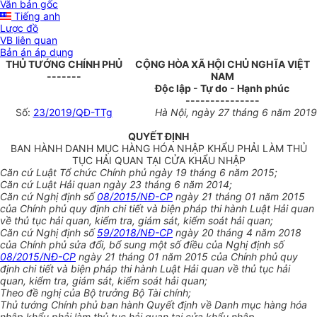
Văn bản gốc
Tiếng anh
Lược đồ
VB liên quan
Bản án áp dụng
THỦ TƯỚNG CHÍNH PHỦ
CỘNG HÒA XÃ HỘI CHỦ NGHĨA VIỆT
-------
NAM
Độc lập - Tự do - Hạnh phúc
---------------
Số:
23/2019/QĐ-TTg
Hà Nội
, ngày 27
tháng 6
năm 2019
QUYẾT ĐỊNH
BAN HÀNH DANH MỤC HÀNG HÓA NHẬP KHẨU PHẢI LÀM THỦ
TỤC HẢI QUAN TẠI CỬA KHẨU NHẬP
Căn cứ Luật Tổ chức Chính phủ ngày 19 tháng 6 năm 2015;
Căn cứ Luật Hải quan ngày 23 tháng 6 năm 2014;
Căn cứ Nghị định số
08/2015/NĐ-CP
ngày 21 tháng 01 năm 2015
của Chính phủ quy định chi tiết v
à biện pháp thi hành Luật Hải quan
về thủ tục hải quan, kiểm tra, giám sát, kiểm soát hải quan;
Căn cứ Nghị định số
59/2018/NĐ-CP
ngày 20 tháng 4 năm 2018
của Chính phủ sửa đổi, bổ sung một số điều của Nghị định số
08/2015/NĐ-CP
ngày 21 tháng 01 năm 2015 của Chính phủ quy
định chi tiết và biện pháp thi hành Luật Hải quan về
thủ tục hải
quan, kiểm tra, giám sát, kiểm soát hải quan;
Theo đề nghị của Bộ trưởng Bộ Tài chính;
Thủ tướng Chính phủ ban hành Quyết định về Danh mục hàng hó
a
nhập khẩu phải làm thủ tục hải quan tại cửa khẩu nhập.