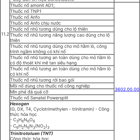
Thuốc nổ amonit AD1;
Thuốc nổ TNP1
Thuốc nổ Anfo
Thuốc nổ Anfo chịu nước
Thuốc nổ nhũ tương dùng cho lộ thiên
11.2
Thuốc nổ nhũ tương năng lượng cao dùng cho lộ
thiên
Thuốc nổ nhũ tương dùng cho mỏ hầm lò, công
trình ngầm không có khí nổ
Thuốc nổ nhũ tương an toàn dùng cho mỏ hầm lò
có độ thoát khí mê tan siêu hạng
Thuốc nổ nhũ tương an toàn dùng cho mỏ hầm lò
có khí nổ
Thuốc nổ nhũ tương rời bao gói
Mồi nổ dùng cho thuốc nổ công nghiệp
3602.00.00
Mìn phá đá quá cỡ
Thuốc nổ Senatel Powersplit
Hexogen
(G, DX, T4, Cyclotrimethylen - trinitramin) - Công
thức hóa học
- C
H
N
O
3
6
6
6
- C
H
N
N
(NO
)
6
2
6
3
2
3
Trinitrotoluen (TNT)
Công thức hóa học