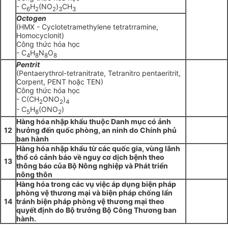
- C
H
(NO
)
CH
6
2
2
3
3
Oct
ogen
(HMX - Cyclotetramethylene tetratrramine,
Homocyclonit)
Công thức hóa học
- C
H
N
O
4
8
8
8
Pentrit
(Pentaerythrol-tetranitrate, Tetranitro pentaeritrit,
Corpent, PENT hoặc TEN)
Công thức hóa học
- C(CH
ONO
)
2
2
4
- C
H
(ONO
)
5
8
2
Hàng hóa nhập khẩu thuộc Danh mục có ảnh
12
hưởng đến quốc phòng, an ninh do Chính phủ
ban hành
Hàng hóa nhập khẩu từ các quốc gia, vùng lãnh
thổ
có cảnh báo về nguy
cơ
dịch bệnh theo
13
thông báo của Bộ Nông nghiệp và Phát triể
n
nông thôn
Hàng hóa trong các vụ
việc áp dụng biện pháp
phòng vệ thương mại và biện pháp chố
ng lẩn
14
tránh biện pháp phòng vệ
thương mại theo
quyết định do Bộ trưởng Bộ Công Thương ban
hành.