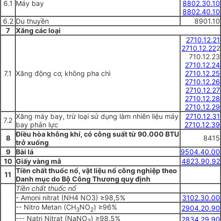
6.1
Máy bay
8802.30.10
8802.40.10
6.2
Du thuyền
8901.10
7
Xăng các loại
2710.12.21
2710.12.22
2
710.12.23
2710.12.24
7.1
Xăng động cơ, không pha chì
2710.12.25
2710.12.26
2710.12.27
2710.12.28
2710.12.29
Xăng máy bay, trừ loại sử dụng làm nhiên liệu máy
2710.12.31
7.2
bay phản lực
2710.12.39
Điều hòa
không khí, có công suất từ 90.000 BTU
8
8415
trở xuống
9
Bài lá
9504.40.00
10
Gi
ấy
vàng mã
4823.90.92
Tiền chất thuốc nổ
, vật liệu nổ
công nghiệp theo
11
Danh mục do Bộ Công Thương quy định
Tiền chất thuốc nổ
- Amoni nitrat (NH4 NO3) ≥98,5%
3102.30.00
-- Nitro Metan (CH
NO
) ≥96%
2904.20.90
3
2
--- Natri Nitrat (NaNO
) ≥98,5%
2834.29.90
3