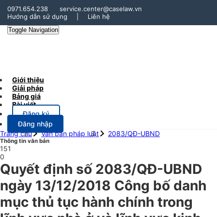
0971.654.238
service.center@caselaw.vn
Hướng dẫn sử dụng
|
Liên hệ
Toggle Navigation
Giới thiệu
Giải pháp
Bảng giá
Bài viết
Đăng ký
Đăng nhập
Trang chủ
Văn bản pháp luật
2083/QĐ-UBND
Thông tin văn bản
151
0
Quyết định số 2083/QĐ-UBND
ngày 13/12/2018 Công bố danh
mục thủ tục hành chính trong