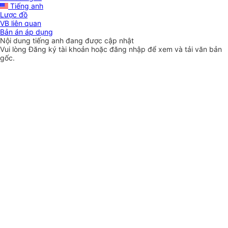
Tiếng anh
Lược đồ
VB liên quan
Bản án áp dụng
Nội dung tiếng anh đang được cập nhật
Vui lòng
Đăng ký
tài khoản hoặc
đăng nhập
để xem và tải văn bản
gốc.