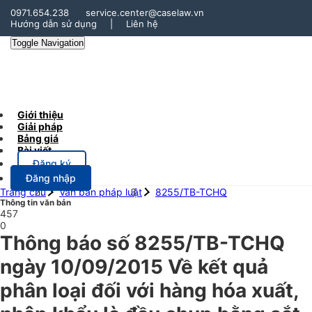
0971.654.238
service.center@caselaw.vn
Hướng dẫn sử dụng
|
Liên hệ
Toggle Navigation
Giới thiệu
Giải pháp
Bảng giá
Bài viết
Đăng ký
Đăng nhập
Trang chủ
Văn bản pháp luật
8255/TB-TCHQ
Thông tin văn bản
457
0
Thông báo số 8255/TB-TCHQ
ngày 10/09/2015 Về kết quả
phân loại đối với hàng hóa xuất,